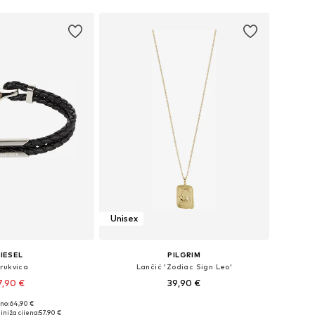
Unisex
IESEL
PILGRIM
rukvica
Lančić 'Zodiac Sign Leo'
7,90 €
39,90 €
no: 64,90 €
ličine: One Size
Dostupne veličine: One Size
jniža cijena:
57,90 €