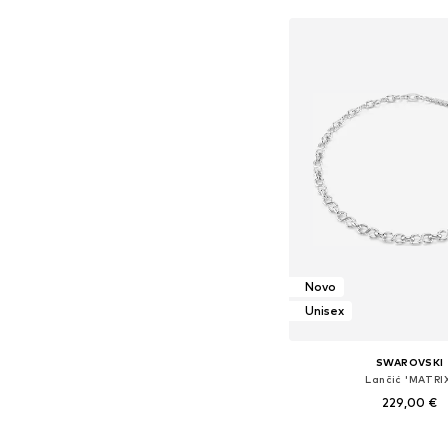
Novo
Unisex
SWAROVSKI
Lančić 'MATRI
229,00 €
Dostupne veličine: O