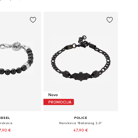
u košaricu
Dodaj u košaricu
Novo
PROMOCIJA
IESEL
POLICE
rukvica
Narukvica 'Batarang 2.0'
7,90 €
47,90 €