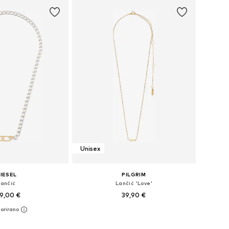
Unisex
IESEL
PILGRIM
Lančić
Lančić 'Love'
9,00 €
39,90 €
ličine: One Size
Dostupne veličine: One Size
u košaricu
Dodaj u košaricu