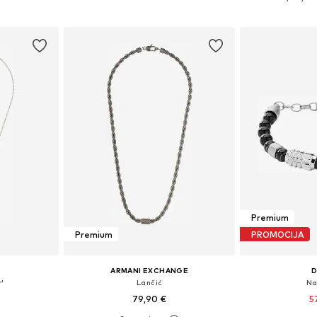
icu
Dodaj u košaricu
Dodaj 
Premium
Premium
PROMOCIJA
ARMANI EXCHANGE
D
'
Lančić
Na
79,90 €
5