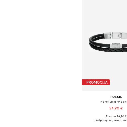
PROMOCIJA
FOSSIL
Narukvica 'Mach
54,90 €
Prvotno: 74,90 €
Dostupne veličine: O
Posljednja najniža cijena
Dodaj u košar