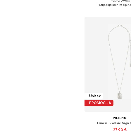
Prvotno: 99,90 €
Dostupne veličine: O
Posljednja najniža cijena
Dodaj u košar
Unisex
PROMOCIJA
PILGRIM
Lančić 'Zodiac Sign 
27,90 €