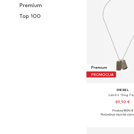
Premium
Top 100
Premium
PROMOCIJA
DIESEL
Lančić 'Dog Ta
89,90 €
Prvotno: 99,90 €
Dostupne veličine: O
Posljednja najniža cijen
Dodaj u košar