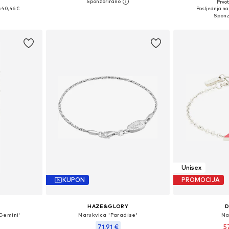
Prvot
ne Size
Dostupne veličine: One Size
Dostupne ve
:
40,46 €
Posljednja naj
icu
Dodaj u košaricu
Dodaj 
Unisex
KUPON
PROMOCIJA
HAZE&GLORY
D
Gemini'
Narukvica 'Paradise'
Na
71,91 €
5