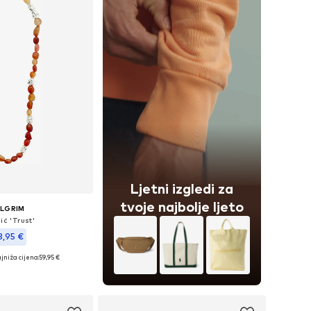
Ljetni izgledi za
tvoje najbolje ljeto
ILGRIM
ić 'Trust'
3,95 €
jniža cijena:
59,95 €
ličine: One Size
u košaricu