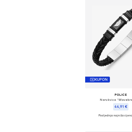
KUPON
POLICE
Narukvica 'Wavebr
44,91 €
Posljednja najniža cijena
Dostupne veličine: 
Dodaj u košar