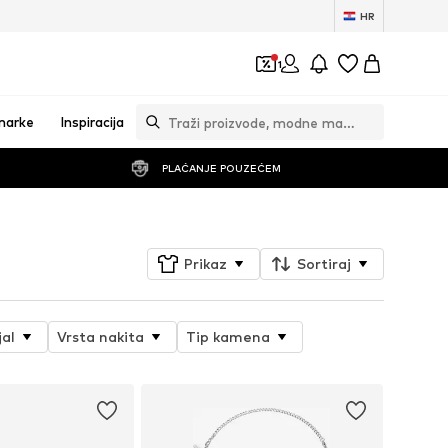
HR
1
marke
Inspiracija
PLAĆANJE POUZEĆEM
Prikaz
Sortiraj
jal
Vrsta nakita
Tip kamena