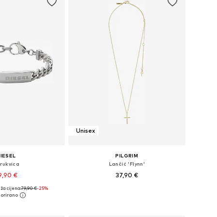
Unisex
IESEL
PILGRIM
rukvica
Lančić 'Flynn'
9,90 €
37,90 €
ža cijena:
79,90 €
-25%
ličine: One Size
Dostupne veličine: One Size
u košaricu
Dodaj u košaricu