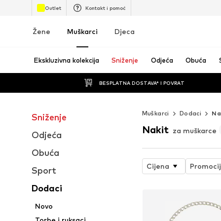
Outlet
Kontakt i pomoć
Žene
Muškarci
Djeca
Ekskluzivna kolekcija
Sniženje
Odjeća
Obuća
BESPLATNA DOSTAVA* I POVRAT
Muškarci
Dodaci
Na
Sniženje
Nakit
za muškarce
Odjeća
Obuća
Cijena
Promoci
Sport
Dodaci
Novo
Torbe i ruksaci