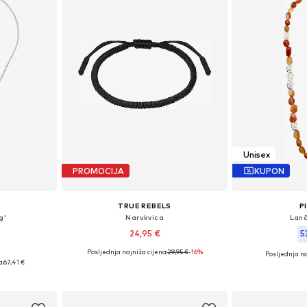
Unisex
PROMOCIJA
KUPON
TRUE REBELS
P
g'
Narukvica
Lanč
24,95 €
5
Posljednja najniža cijena:
29,95 €
-16%
Posljednja na
ne Size
Dostupne veličine: One Size
Dostupne ve
a:
67,41 €
icu
Dodaj u košaricu
Dodaj 