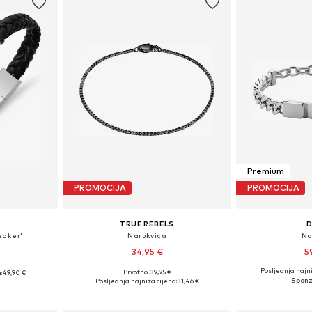
Premium
PROMOCIJA
PROMOCIJA
TRUE REBELS
D
eaker'
Narukvica
Na
34,95 €
5
Posljednja najni
Prvotno: 39,95 €
:
49,90 €
Dostupne veličine: 19, 21
Dostupne ve
19 cm
Posljednja najniža cijena:
31,46 €
Dodaj u košaricu
Dodaj 
icu