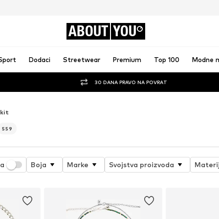
ABOUT
YOU
Sport
Dodaci
Streetwear
Premium
Top 100
Modne 
30 DANA PRAVO NA POVRAT
kit
559
ja
Boja
Marke
Svojstva proizvoda
Materi