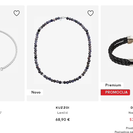
Premium
Novo
PROMOCIJA
KUZZOI
D
X'
Lančić
Na
68,90 €
5
Prvot
ne Size
Dostupne veličine: 50
Dostupne ve
Posljednja na