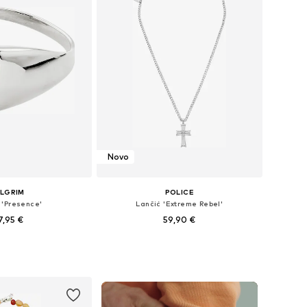
Novo
ILGRIM
POLICE
 'Presence'
Lančić 'Extreme Rebel'
7,95 €
59,90 €
veličine: 50-60
Dostupne veličine: One Size
u košaricu
Dodaj u košaricu