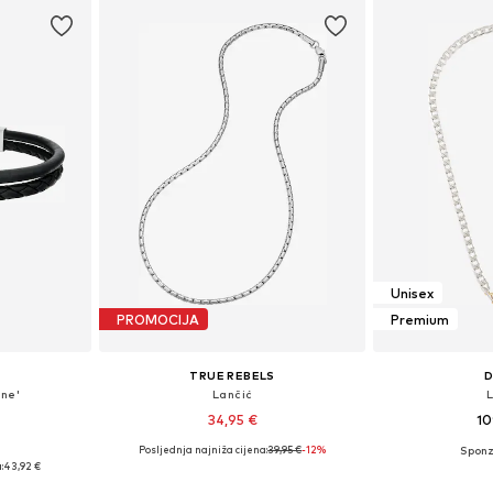
Unisex
PROMOCIJA
Premium
TRUE REBELS
D
ine'
Lančić
34,95 €
10
Posljednja najniža cijena:
39,95 €
-12%
ne Size
Dostupne veličine: 50
Dostupne ve
:
43,92 €
icu
Dodaj u košaricu
Dodaj 