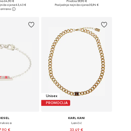
no: 64,90 €
Prvotno: 59,90 €
ličine: One Size
Dostupne veličine: 1
niža cijena:
43,43 €
Posljednja najniža cijena:
35,94 €
u košaricu
Dodaj u košaricu
Unisex
PROMOCIJA
IESEL
KARL KANI
rukvica
Lančić
7,90 €
33,49 €