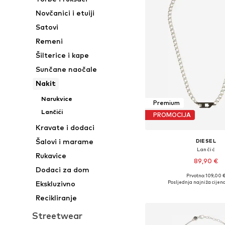
Novčanici i etuiji
Satovi
Remeni
Šilterice i kape
Sunčane naočale
Nakit
Narukvice
Premium
Lančići
PROMOCIJA
Kravate i dodaci
Šalovi i marame
DIESEL
Lančić
Rukavice
89,90 €
Dodaci za dom
Prvotno: 109,00 
Dostupne veličine: O
Posljednja najniža cijena
Ekskluzivno
Dodaj u košar
Recikliranje
Streetwear