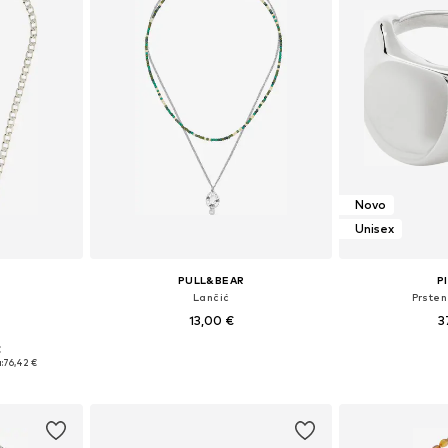
Novo
Unisex
PULL&BEAR
P
Lančić
Prsten
13,00 €
3
€
ne Size
Dostupne veličine: One Size
Dostupne 
:
76,42 €
icu
Dodaj u košaricu
Dodaj 