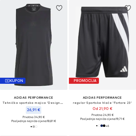
KUPON
PROMOCIJA
ADIDAS PERFORMANCE
ADIDAS PERFORMANCE
Tehnička sportska majica 'Designed for Training'
regular Sportske hlače 'Fortore 23'
Od 21,90 €
26,91 €
Prvotno: 24,90 €
Prvotno: 34,90 €
Posljednja najniža cijena:
19,71 €
Posljednja najniža cijena:
18,81 €
+
6