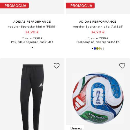
PROMOCIJA
PROMOCIJA
ADIDAS PERFORMANCE
ADIDAS PERFORMANCE
regular Sportske hlače 'PESS'
regular Sportske hlače 'Adi365'
34,90 €
34,90 €
Prvotno: 39,90 €
Prvotno: 39,90 €
Posljednja najniža cijena:
25,11 €
Posljednja najniža cijena:
31,41 €
+
4
Unisex