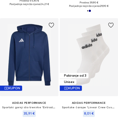
Prvotno: 44,90 €
Prvotno: 39,90 €
Posljednja najniža cijena:
24,21 €
Posljednja najniža cijena:
29,90 €
Pakiranje od 3
Unisex
KUPON
KUPON
ADIDAS PERFORMANCE
ADIDAS PERFORMANCE
Sportski gornji dio trenirke 'Entrada26'
Sportske čarape 'Linear Crew Cushioned 3 Pairs'
35,91 €
8,01 €