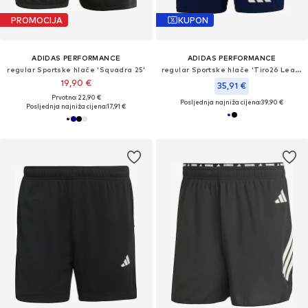
PROMOCIJA
KUPON
ADIDAS PERFORMANCE
ADIDAS PERFORMANCE
regular Sportske hlače 'Squadra 25'
regular Sportske hlače 'Tiro26 League'
19,90 €
35,91 €
Prvotno: 22,90 €
Posljednja najniža cijena:
39,90 €
Posljednja najniža cijena:
17,91 €