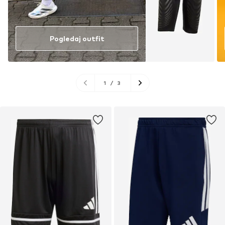
Pogledaj outfit
1
/
3