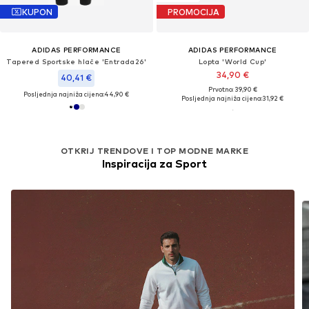
KUPON
PROMOCIJA
ADIDAS PERFORMANCE
ADIDAS PERFORMANCE
Tapered Sportske hlače 'Entrada26'
Lopta 'World Cup'
34,90 €
40,41 €
Prvotno: 39,90 €
Posljednja najniža cijena:
44,90 €
Posljednja najniža cijena:
31,92 €
OTKRIJ TRENDOVE I TOP MODNE MARKE
Inspiracija za Sport