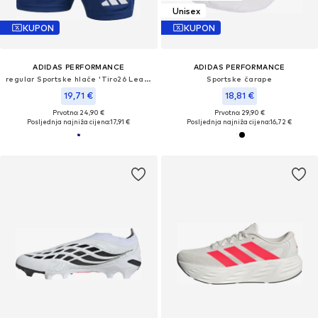
Unisex
KUPON
KUPON
ADIDAS PERFORMANCE
ADIDAS PERFORMANCE
regular Sportske hlače 'Tiro26 League'
Sportske čarape
19,71 €
18,81 €
Prvotno: 24,90 €
Prvotno: 29,90 €
Posljednja najniža cijena:
17,91 €
Posljednja najniža cijena:
16,72 €