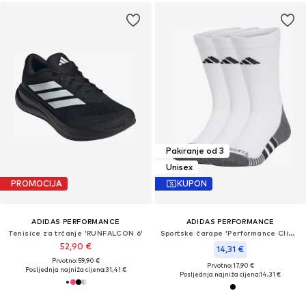
Pakiranje od 3
Unisex
PROMOCIJA
KUPON
ADIDAS PERFORMANCE
ADIDAS PERFORMANCE
Tenisice za trčanje 'RUNFALCON 6'
Sportske čarape 'Performance Climacool'
52,90 €
14,31 €
Prvotno: 59,90 €
Prvotno: 17,90 €
Posljednja najniža cijena:
31,41 €
Posljednja najniža cijena:
14,31 €