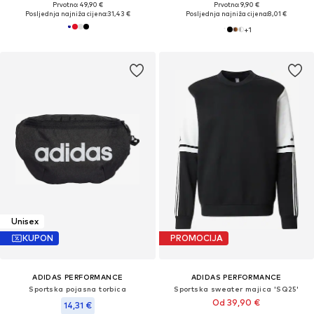
Prvotno: 49,90 €
Prvotno: 9,90 €
Posljednja najniža cijena:
31,43 €
Posljednja najniža cijena:
8,01 €
+
1
Unisex
KUPON
PROMOCIJA
ADIDAS PERFORMANCE
ADIDAS PERFORMANCE
Sportska pojasna torbica
Sportska sweater majica 'SQ25'
Od 39,90 €
14,31 €