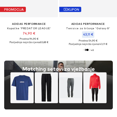
PROMOCIJA
KUPON
ADIDAS PERFORMANCE
ADIDAS PERFORMANCE
Kopačke 'PREDATOR LEAGUE'
Tenisice za trčanje 'Galaxy 8'
74,90 €
43,11 €
Prvotno: 94,90 €
Prvotno: 54,90 €
Posljednja najniža cijena:
63,68 €
Posljednja najniža cijena:
43,11 €
+
6
Matching setovi za vježbanje