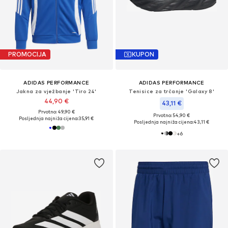
PROMOCIJA
KUPON
ADIDAS PERFORMANCE
ADIDAS PERFORMANCE
Jakna za vježbanje 'Tiro 24'
Tenisice za trčanje 'Galaxy 8'
44,90 €
43,11 €
Prvotno: 49,90 €
Prvotno: 54,90 €
Posljednja najniža cijena:
35,91 €
Posljednja najniža cijena:
43,11 €
+
6