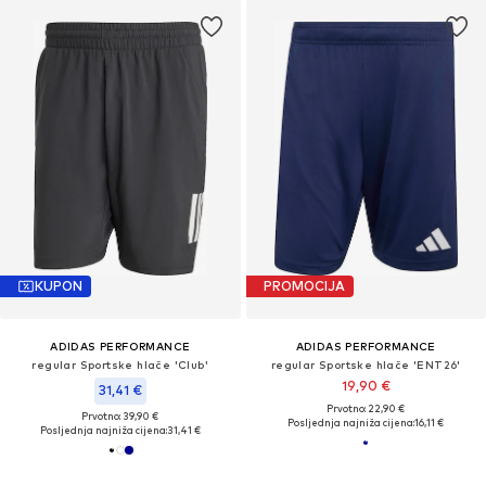
KUPON
PROMOCIJA
ADIDAS PERFORMANCE
ADIDAS PERFORMANCE
regular Sportske hlače 'Club'
regular Sportske hlače 'ENT26'
19,90 €
31,41 €
Prvotno: 22,90 €
Prvotno: 39,90 €
Posljednja najniža cijena:
16,11 €
Posljednja najniža cijena:
31,41 €