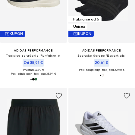
Pakiranje od 6
Unisex
KUPON
KUPON
ADIDAS PERFORMANCE
ADIDAS PERFORMANCE
Tenisice za trčanje 'Runfalcon 6'
Sportske čarape 'Essentials'
Od 35,91 €
20,61 €
Prvotno: 59,90 €
Posljednja najniža cijena:
22,90 €
Posljednja najniža cijena:
35,94 €