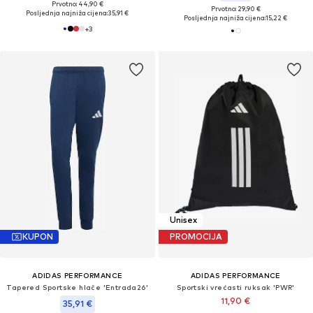
Prvotno: 44,90 €
Prvotno: 29,90 €
Posljednja najniža cijena:
35,91 €
Posljednja najniža cijena:
15,22 €
+
3
Unisex
KUPON
PROMOCIJA
ADIDAS PERFORMANCE
ADIDAS PERFORMANCE
Tapered Sportske hlače 'Entrada26'
Sportski vrećasti ruksak 'PWR'
11,90 €
35,91 €