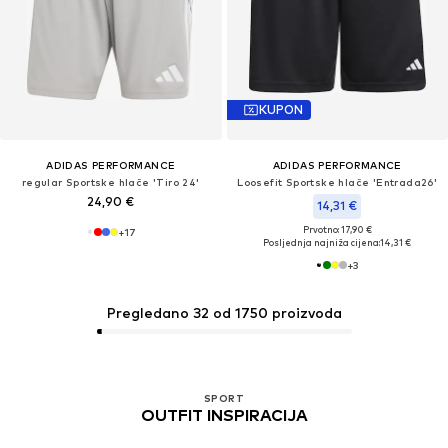
KUPON
ADIDAS PERFORMANCE
ADIDAS PERFORMANCE
regular Sportske hlače 'Tiro 24'
Loosefit Sportske hlače 'Entrada26'
24,90 €
14,31 €
Prvotno: 17,90 €
+
17
Posljednja najniža cijena:
14,31 €
+
3
Pregledano 32 od 1750 proizvoda
SPORT
OUTFIT INSPIRACIJA