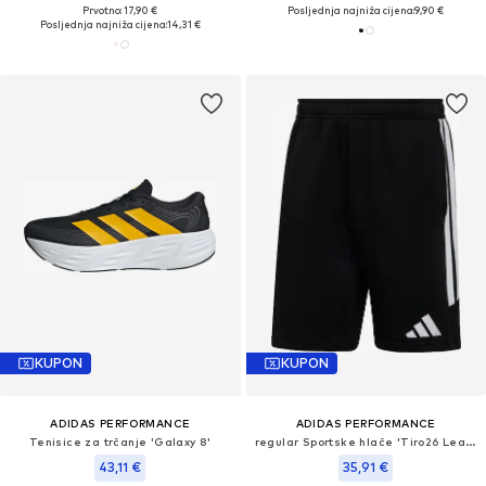
Prvotno: 17,90 €
Posljednja najniža cijena:
9,90 €
Posljednja najniža cijena:
14,31 €
KUPON
KUPON
ADIDAS PERFORMANCE
ADIDAS PERFORMANCE
Tenisice za trčanje 'Galaxy 8'
regular Sportske hlače 'Tiro26 League'
43,11 €
35,91 €