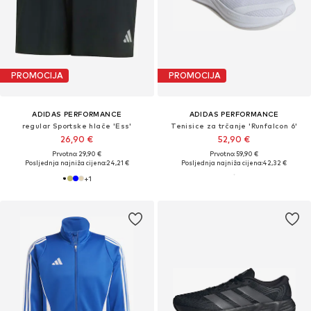
PROMOCIJA
PROMOCIJA
ADIDAS PERFORMANCE
ADIDAS PERFORMANCE
regular Sportske hlače 'Ess'
Tenisice za trčanje 'Runfalcon 6'
26,90 €
52,90 €
Prvotno: 29,90 €
Prvotno: 59,90 €
Posljednja najniža cijena:
24,21 €
Posljednja najniža cijena:
42,32 €
+
1