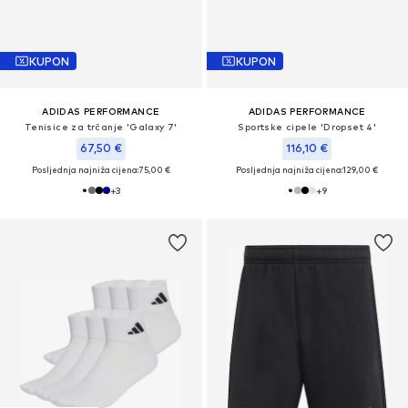
KUPON
KUPON
ADIDAS PERFORMANCE
ADIDAS PERFORMANCE
Tenisice za trčanje 'Galaxy 7'
Sportske cipele 'Dropset 4'
67,50 €
116,10 €
Posljednja najniža cijena:
75,00 €
Posljednja najniža cijena:
129,00 €
+
3
+
9