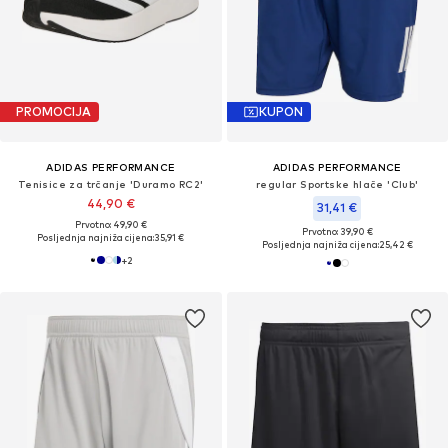
PROMOCIJA
KUPON
ADIDAS PERFORMANCE
ADIDAS PERFORMANCE
Tenisice za trčanje 'Duramo RC2'
regular Sportske hlače 'Club'
44,90 €
31,41 €
Prvotno: 49,90 €
Prvotno: 39,90 €
Posljednja najniža cijena:
35,91 €
Posljednja najniža cijena:
25,42 €
+
2