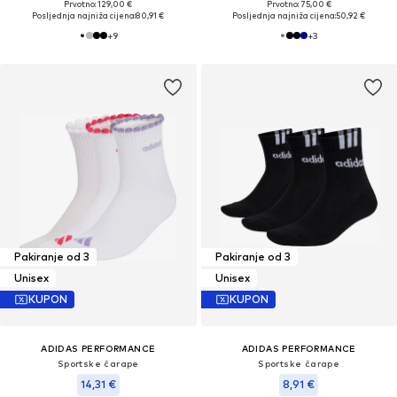
Prvotno: 129,00 €
Prvotno: 75,00 €
Posljednja najniža cijena:
80,91 €
Posljednja najniža cijena:
50,92 €
+
9
+
3
Pakiranje od 3
Pakiranje od 3
Unisex
Unisex
KUPON
KUPON
ADIDAS PERFORMANCE
ADIDAS PERFORMANCE
Sportske čarape
Sportske čarape
14,31 €
8,91 €