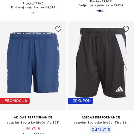
Prvotno: 49,90 €
Prvotno: 17,90 €
Posljednja najniža cijena:
33,92 €
Posljednja najniža cijena:
14,31 €
PROMOCIJA
KUPON
ADIDAS PERFORMANCE
ADIDAS PERFORMANCE
regular Sportske hlače 'Adi365'
regular Sportske hlače 'Tiro 24'
34,90 €
Od 19,71 €