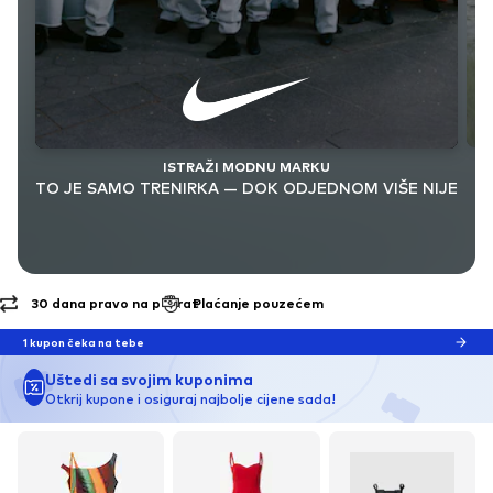
ISTRAŽI MODNU MARKU
TO JE SAMO TRENIRKA — DOK ODJEDNOM VIŠE NIJE
Plaćanje pouzećem
Besplatna dostava* i povrat
1 kupon čeka na tebe
Uštedi sa svojim kuponima
Otkrij kupone i osiguraj najbolje cijene sada!