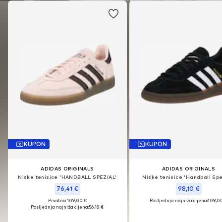
KUPON
KUPON
KUPON
KUPON
ADIDAS ORIGINALS
ADIDAS ORIGINALS
ADIDAS ORIGINALS
ADIDAS ORIGINALS
Niske tenisice 'HANDBALL SPEZIAL'
Niske tenisice 'Handball Spe
Niske tenisice 'HANDBALL SPEZIAL'
Niske tenisice 'Handball Spe
76,41 €
98,10 €
76,41 €
98,10 €
Prvotno: 109,00 €
Posljednja najniža cijena:
109,0
Prvotno: 109,00 €
Posljednja najniža cijena:
109,0
Posljednja najniža cijena:
56,18 €
Posljednja najniža cijena:
56,18 €