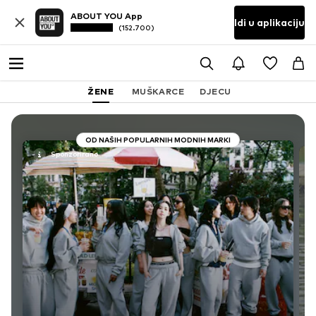
ABOUT YOU App
Idi u aplikaciju
(152.700)
ŽENE
MUŠKARCE
DJECU
OD NAŠIH POPULARNIH MODNIH MARKI