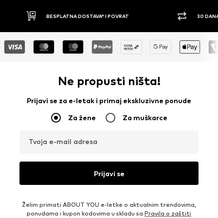
30 DANA PRAVO NA POVRAT
PLAĆ
Ne propusti ništa!
Prijavi se za e-letak i primaj ekskluzivne ponude
Za žene
Za muškarce
Tvoja e-mail adresa
Prijavi se
Želim primati ABOUT YOU e-letke o aktualnim trendovima,
ponudama i kupon kodovima u skladu sa
Pravila o zaštiti