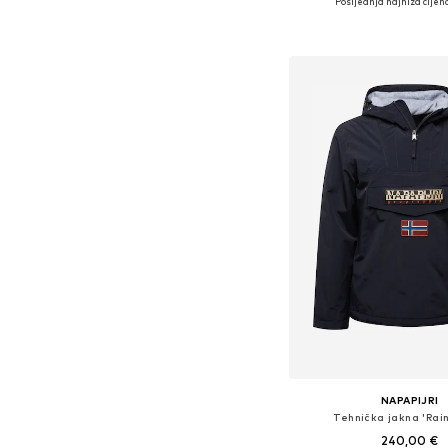
Posljednja najniža cijena
+
1
Dostupne veličine: S, 
Dodaj u košar
NAPAPIJRI
Tehnička jakna 'Rain
240,00 €