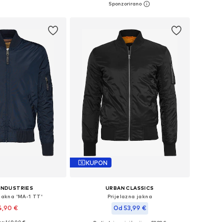
u košaricu
Dodaj u košaricu
KUPON
INDUSTRIES
URBAN CLASSICS
 jakna 'MA-1 TT'
Prijelazna jakna
4,90 €
Od 53,99 €
+
2