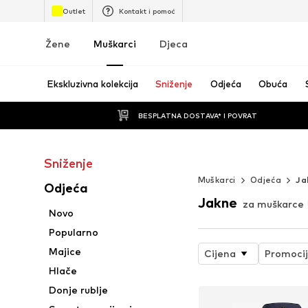
Outlet
Kontakt i pomoć
Žene
Muškarci
Djeca
Ekskluzivna kolekcija
Sniženje
Odjeća
Obuća
BESPLATNA DOSTAVA* I POVRAT
Sniženje
STREETWEAR U 
Muškarci
Odjeća
Ja
Odjeća
Jakne
za muškarce
Novo
Popularno
Majice
Cijena
Promoci
Hlače
Donje rublje