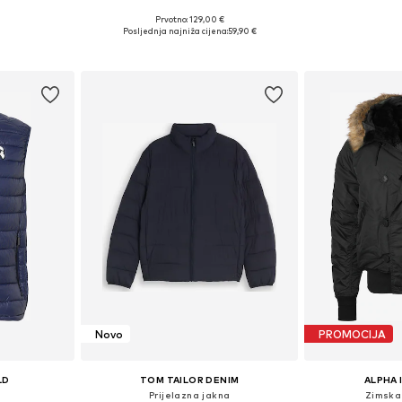
Prvotno: 129,00 €
 XL, XXL, XXXL
Dostupne veličine: S, M, L, XXL
Dostupne veliči
Posljednja najniža cijena:
59,90 €
icu
Dodaj u košaricu
Dodaj 
Novo
PROMOCIJA
LD
TOM TAILOR DENIM
ALPHA 
Prijelazna jakna
Zimska