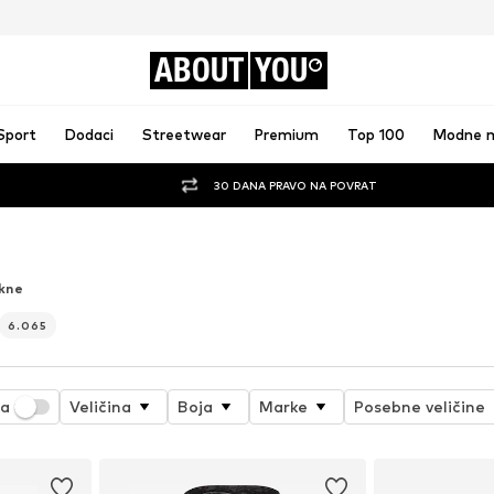
ABOUT
YOU
Sport
Dodaci
Streetwear
Premium
Top 100
Modne 
30 DANA PRAVO NA POVRAT
SVOJEM NAJBOLJEM IZDANJU
kne
6.065
ja
Veličina
Boja
Marke
Posebne veličine