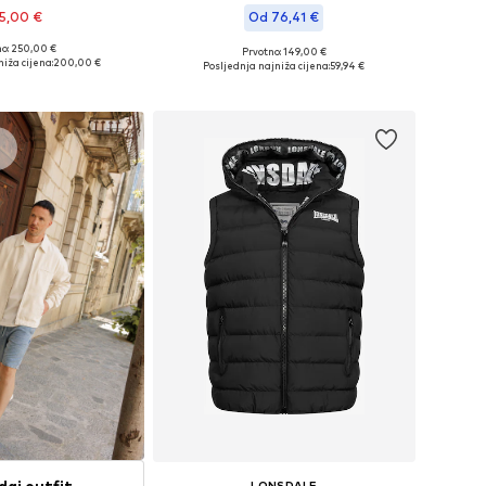
5,00 €
Od 76,41 €
no: 250,00 €
Prvotno: 149,00 €
ičine: S, M, L, XL
Dostupne veličine: XS, S, M, L, XL, XXL
iža cijena:
200,00 €
Posljednja najniža cijena:
59,94 €
u košaricu
Dodaj u košaricu
s
daj outfit
LONSDALE