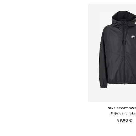
NIKE SPORTSW
Prijelazna jak
99,90 €
+
6
Dostupne veličine: S, M, 