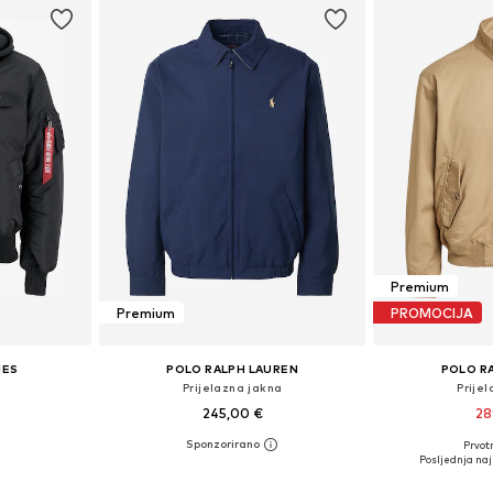
Premium
Premium
PROMOCIJA
IES
POLO RALPH LAUREN
POLO R
Prijelazna jakna
Prije
245,00 €
28
Prvot
L, XL, XXXL
Dostupne veličine: XS, S, M, L, XL, XXL
Dostupne veličine
Posljednja naj
icu
Dodaj u košaricu
Dodaj 