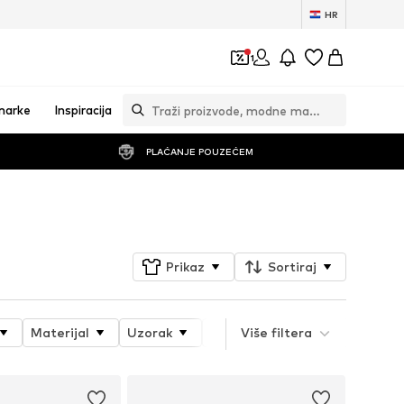
HR
1
marke
Inspiracija
PLAĆANJE POUZEĆEM
Prati
Prikaz
Sortiraj
Materijal
Uzorak
Svojstva proizvoda
Više filtera
Style