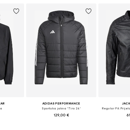
EAR
ADIDAS PERFORMANCE
JACK
na
Sportska jakna 'Tiro 24'
Regular Fit Prije
129,00 €
6
L, XL, XXL
Dostupne veličine: S, M, L, XL, XXL
Dostupne veličine