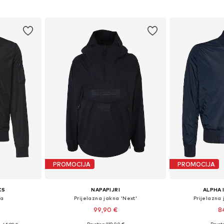
icu
Dodaj u košaricu
Dodaj 
PROMOCIJA
PROMOCIJA
CS
NAPAPIJRI
ALPHA 
na
Prijelazna jakna 'Next'
Prijelazna
99,90 €
8
+
4