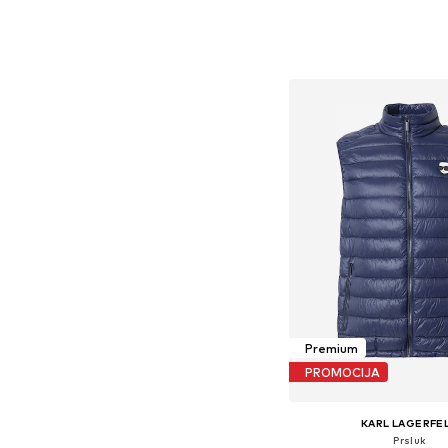
+
1
Dostupne veličine: S, M, L,
Dodaj u košar
Premium
PROMOCIJA
KARL LAGERFE
Prsluk