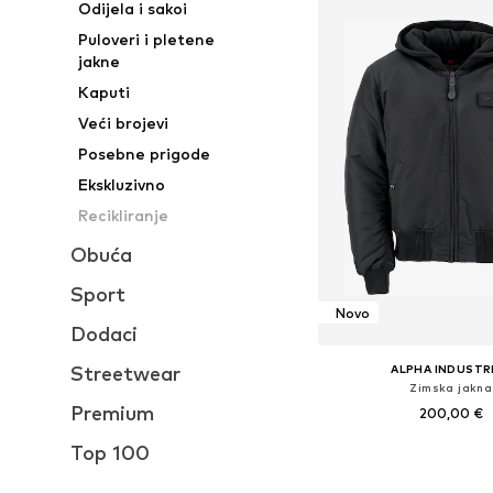
Odijela i sakoi
Puloveri i pletene
jakne
Kaputi
Veći brojevi
Posebne prigode
Ekskluzivno
Recikliranje
Obuća
Sport
Novo
Dodaci
Streetwear
ALPHA INDUSTR
Zimska jakna
Premium
200,00 €
Top 100
Dostupne veličine: S, M, 
Dodaj u košar