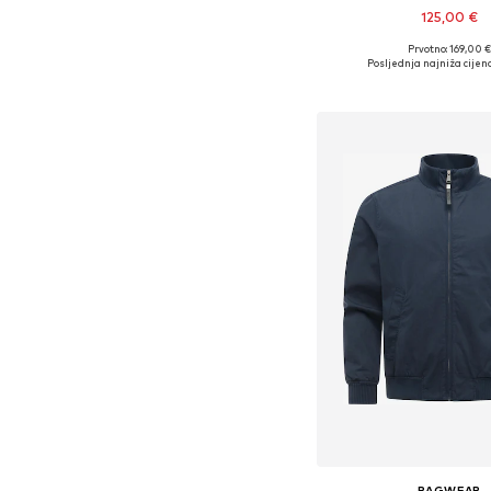
125,00 €
Prvotno: 169,00 €
Dostupne veličine:
Posljednja najniža cijena
Dodaj u košar
RAGWEAR