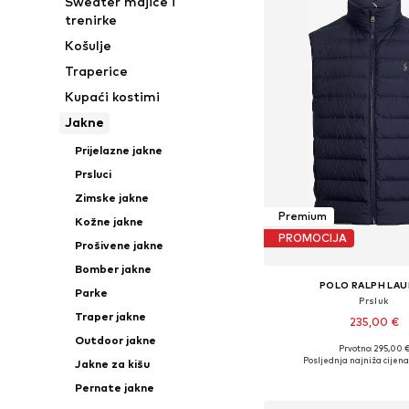
Sweater majice i
trenirke
Košulje
Traperice
Kupaći kostimi
Jakne
Prijelazne jakne
Prsluci
Zimske jakne
Premium
Kožne jakne
PROMOCIJA
Prošivene jakne
Bomber jakne
POLO RALPH LA
Parke
Prsluk
Traper jakne
235,00 €
Outdoor jakne
Prvotno: 295,00 
Dostupne veličine: S, M, 
Posljednja najniža cijena
Jakne za kišu
Dodaj u košar
Pernate jakne