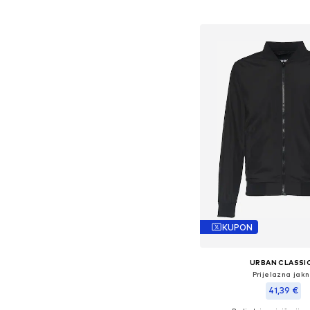
Dodaj u košar
KUPON
URBAN CLASSI
Prijelazna jak
41,39 €