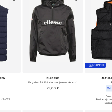
KUPON
UREN
ELLESSE
ALPHA 
Regular Fit Prijelazna jakna 'Acera'
75,00 €
Od 
€
Prvot
L, XL, XXL
Dostupne veličine: M, L, XL, XXL
Dostupne vel
:
175,00 €
Posljednja naj
icu
Dodaj u košaricu
Dodaj 