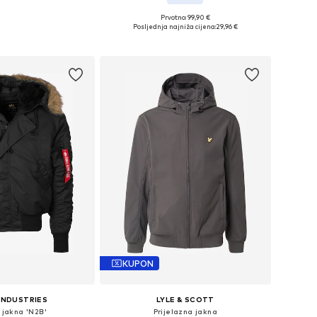
Prvotno: 99,90 €
ne: S, M, L, XL, XXL
Dostupne veličine: S, M, L, XL
Posljednja najniža cijena:
29,96 €
u košaricu
Dodaj u košaricu
KUPON
INDUSTRIES
LYLE & SCOTT
 jakna 'N2B'
Prijelazna jakna