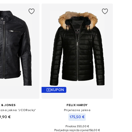
KUPON
 & JONES
FELIX HARDY
lazna jakna 'JCORocky'
Prijelazna jakna
9,90 €
175,50 €
+
3
Prvotno: 350,00 €
: XS, S, M, L, XL, XXL
Dostupne veličine: S, M, L, XL
Posljednja najniža cijena:
156,00 €