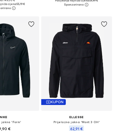
no: 149,00 €
Posljednja najniža cijena:
+
1
59,99 €
ičine: S, M, L, XL
Dostupno u više veličina
jniža cijena:
55,19 €
u košaricu
Dodaj u košaricu
KUPON
NIKE
ELLESSE
 jakna 'Form'
Prijelazna jakna 'Mont 3 OH'
9,90 €
62,91 €