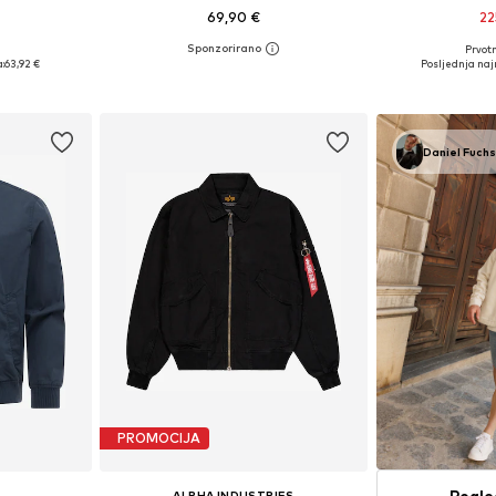
69,90 €
22
Prvot
 M-L
Dostupne veličine: S, M, L, XL, XXL
Dostupne vel
:
63,92 €
Posljednja najn
icu
Dodaj u košaricu
Dodaj 
Daniel Fuch
PROMOCIJA
Pogle
ALPHA INDUSTRIES