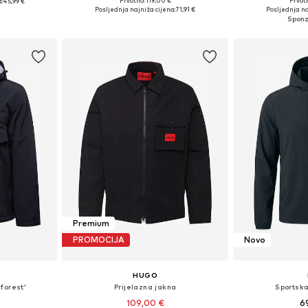
Prvotno: 119,00 €
Prvot
:
45,99 €
Dostupne veličine: S, M, L, XL, XXL, XXXL
Dostupne vel
M, L, XL
Posljednja najniža cijena:
71,91 €
Posljednja na
Dodaj u košaricu
Dodaj 
icu
Premium
PROMOCIJA
Novo
HUGO
forest'
Prijelazna jakna
Sportska
109,00 €
6