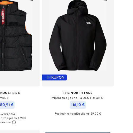
KUPON
INDUSTRIES
THE NORTH FACE
Prsluk
Prijelazna jakna 'QUEST MONO'
80,91 €
116,10 €
Posljednja najniža cijena:
+
2
129,00 €
no: 129,00 €
ičine: S, M, L, XL
Dostupne veličine: S, M, L, XL, XXL
niža cijena:
74,90 €
u košaricu
Dodaj u košaricu