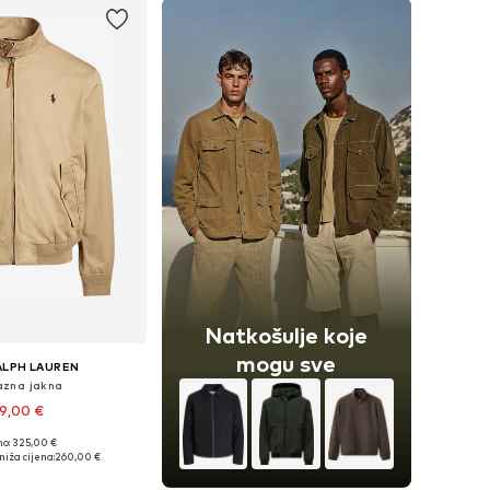
Natkošulje koje
mogu sve
ALPH LAUREN
lazna jakna
9,00 €
no: 325,00 €
: XS, S, M, L, XL, XXL
niža cijena:
260,00 €
u košaricu