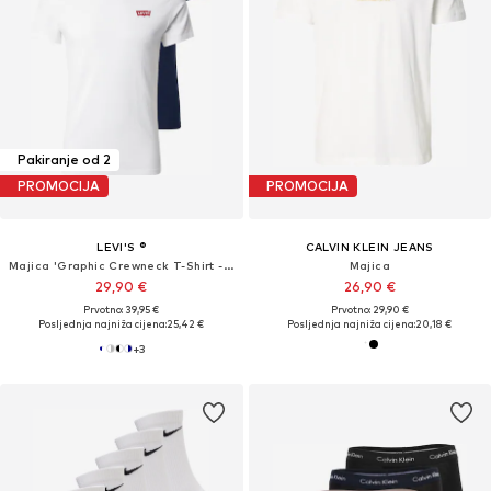
Pakiranje od 2
PROMOCIJA
PROMOCIJA
LEVI'S ®
CALVIN KLEIN JEANS
Majica 'Graphic Crewneck T-Shirt - 2 Pack'
Majica
29,90 €
26,90 €
Prvotno: 39,95 €
Prvotno: 29,90 €
Posljednja najniža cijena:
25,42 €
Posljednja najniža cijena:
20,18 €
+
3