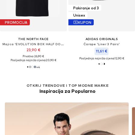
Pakiranje od 3
Unisex
PROMOCIJA
KUPON
THE NORTH FACE
ADIDAS ORIGINALS
Majica 'EVOLUTION BOX HALF DOME'
Čarape 'Liner 3 Pairs'
23,90 €
11,61 €
Prvotno: 26,90 €
Posljednja najniža cijena:
12,90 €
Posljednja najniža cijena:
20,90 €
+
4
OTKRIJ TRENDOVE I TOP MODNE MARKE
Inspiracija za Popularno