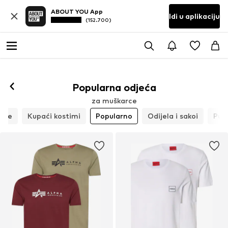
ABOUT YOU App
Idi u aplikaciju
(152.700)
Popularna odjeća
za muškarce
kne
Kupaći kostimi
Popularno
Odijela i sakoi
Pulo