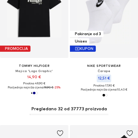
Pakiranje od 3
Unisex
PROMOCIJA
KUPON
TOMMY HILFIGER
NIKE SPORTSWEAR
Majica 'Logo Graphic'
Čarape
14,90 €
12,51 €
Prvotno: 49,90 €
Prvotno: 17,90 €
Posljednja najniža cijena:
19,90 €
-25%
Posljednja najniža cijena:
10,43 €
Pregledano 32 od 37773 proizvoda