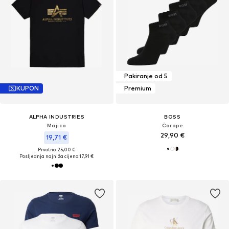
Pakiranje od 5
KUPON
Premium
ALPHA INDUSTRIES
BOSS
Majica
Čarape
29,90 €
19,71 €
Prvotno: 25,00 €
Posljednja najniža cijena:
17,91 €