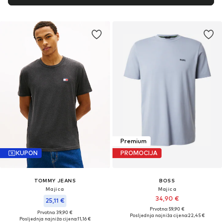
Premium
KUPON
PROMOCIJA
TOMMY JEANS
BOSS
Majica
Majica
34,90 €
25,11 €
Prvotno: 59,90 €
Prvotno: 39,90 €
Posljednja najniža cijena:
22,45 €
Posljednja najniža cijena:
11,16 €