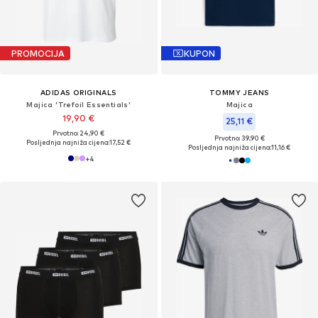
PROMOCIJA
KUPON
ADIDAS ORIGINALS
TOMMY JEANS
Majica 'Trefoil Essentials'
Majica
19,90 €
25,11 €
Prvotno: 24,90 €
Prvotno: 39,90 €
Posljednja najniža cijena:
17,52 €
Posljednja najniža cijena:
11,16 €
+
4