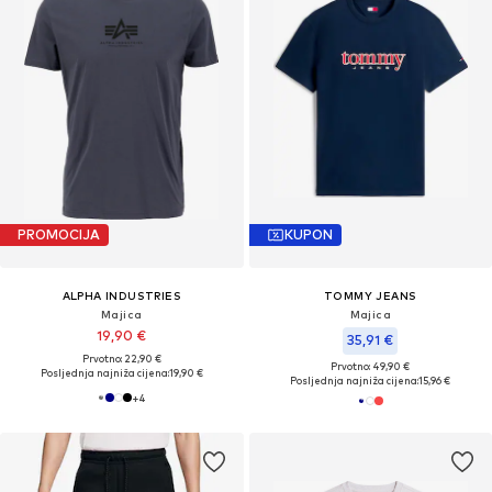
PROMOCIJA
KUPON
ALPHA INDUSTRIES
TOMMY JEANS
Majica
Majica
19,90 €
35,91 €
Prvotno: 22,90 €
Prvotno: 49,90 €
Posljednja najniža cijena:
19,90 €
Posljednja najniža cijena:
15,96 €
+
4