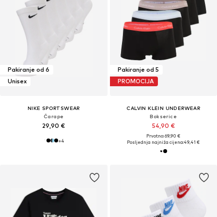
Pakiranje od 6
Pakiranje od 5
Unisex
PROMOCIJA
NIKE SPORTSWEAR
CALVIN KLEIN UNDERWEAR
Čarape
Bokserice
29,90 €
54,90 €
Prvotno: 69,90 €
+
4
Posljednja najniža cijena:
49,41 €