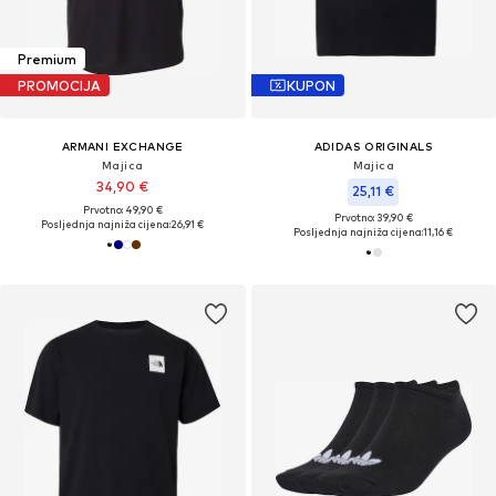
Premium
PROMOCIJA
KUPON
ARMANI EXCHANGE
ADIDAS ORIGINALS
Majica
Majica
34,90 €
25,11 €
Prvotno: 49,90 €
Prvotno: 39,90 €
Posljednja najniža cijena:
26,91 €
Posljednja najniža cijena:
11,16 €