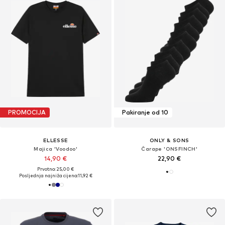
PROMOCIJA
Pakiranje od 10
ELLESSE
ONLY & SONS
Majica 'Voodoo'
Čarape 'ONSFINCH'
14,90 €
22,90 €
Prvotno: 25,00 €
Posljednja najniža cijena:
11,92 €