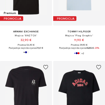
Premium
PROMOCIJA
PROMOCIJA
ARMANI EXCHANGE
TOMMY HILFIGER
Majica '8NZTCK'
Majica 'Flag Graphic'
32,90 €
11,90 €
Prvotno: 54,90 €
Prvotno: 39,90 €
Posljednja najniža cijena:
29,61 €
Posljednja najniža cijena:
15,90 €
-25%
+
2