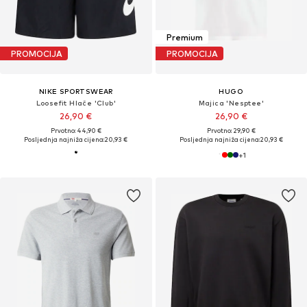
Premium
PROMOCIJA
PROMOCIJA
NIKE SPORTSWEAR
HUGO
Loosefit Hlače 'Club'
Majica 'Nesptee'
26,90 €
26,90 €
Prvotno: 44,90 €
Prvotno: 29,90 €
Posljednja najniža cijena:
20,93 €
Posljednja najniža cijena:
20,93 €
+
1