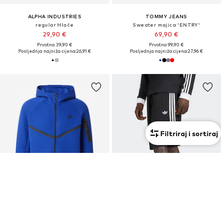
ALPHA INDUSTRIES
TOMMY JEANS
regular Hlače
Sweater majica 'ENTRY'
29,90 €
69,90 €
Prvotno: 39,90 €
Prvotno: 99,90 €
Posljednja najniža cijena:
26,91 €
Posljednja najniža cijena:
27,96 €
Filtriraj i sortiraj
PROMOCIJA
KUPON