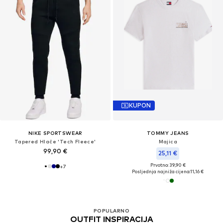
KUPON
NIKE SPORTSWEAR
TOMMY JEANS
Tapered Hlače 'Tech Fleece'
Majica
99,90 €
25,11 €
Prvotno: 39,90 €
+
7
Posljednja najniža cijena:
11,16 €
POPULARNO
OUTFIT INSPIRACIJA