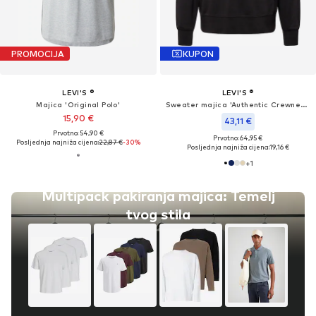
PROMOCIJA
KUPON
LEVI'S ®
LEVI'S ®
Majica 'Original Polo'
Sweater majica 'Authentic Crewneck Sweatshirt'
15,90 €
43,11 €
Prvotno: 54,90 €
Prvotno: 64,95 €
Posljednja najniža cijena:
22,87 €
-30%
Posljednja najniža cijena:
19,16 €
+
1
Multipack pakiranja majica: Temelj
tvog stila