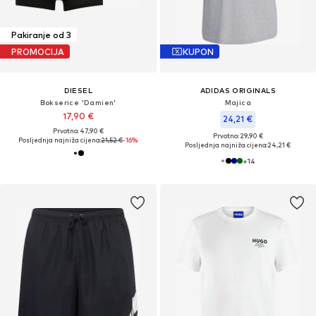
Pakiranje od 3
PROMOCIJA
KUPON
DIESEL
ADIDAS ORIGINALS
Bokserice 'Damien'
Majica
17,90 €
24,21 €
Prvotno: 47,90 €
Prvotno: 29,90 €
Posljednja najniža cijena:
21,52 €
-16%
Posljednja najniža cijena:
24,21 €
+
14