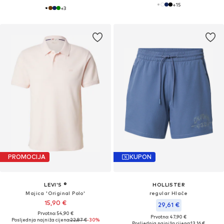
+
15
+
3
PROMOCIJA
KUPON
LEVI'S ®
HOLLISTER
Majica 'Original Polo'
regular Hlače
15,90 €
29,61 €
Prvotno: 54,90 €
Prvotno: 47,90 €
Posljednja najniža cijena:
22,87 €
-30%
Posljednja najniža cijena:
13,16 €