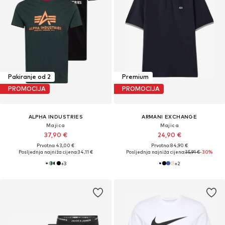
Pakiranje od 2
Premium
PROMOCIJA
PROMOCIJA
ALPHA INDUSTRIES
ARMANI EXCHANGE
Majica
Majica
37,90 €
24,90 €
Prvotno: 43,00 €
Prvotno: 84,90 €
Posljednja najniža cijena:
34,11 €
Posljednja najniža cijena:
35,91 €
-30%
+
3
+
2