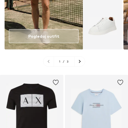
Pogledaj outfit
1
/
3