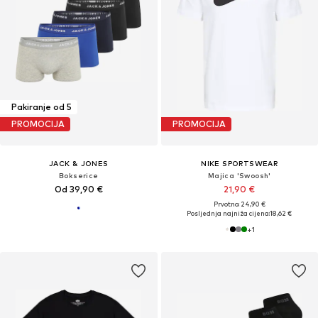
Pakiranje od 5
PROMOCIJA
PROMOCIJA
JACK & JONES
NIKE SPORTSWEAR
Bokserice
Majica 'Swoosh'
Od 39,90 €
21,90 €
Prvotno: 24,90 €
Posljednja najniža cijena:
18,62 €
+
1