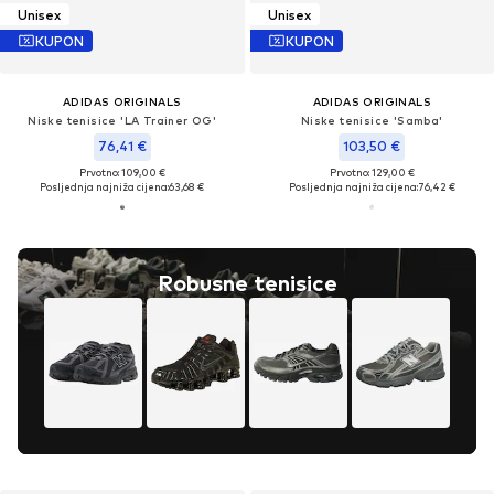
Unisex
Unisex
KUPON
KUPON
ADIDAS ORIGINALS
ADIDAS ORIGINALS
Niske tenisice 'LA Trainer OG'
Niske tenisice 'Samba'
76,41 €
103,50 €
Prvotno: 109,00 €
Prvotno: 129,00 €
Posljednja najniža cijena:
63,68 €
Posljednja najniža cijena:
76,42 €
Robusne tenisice