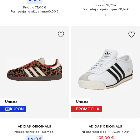
Prvotno: 99,90 €
Prvotno: 75,00 €
Posljednja najniža cijena:
31,96 €
Posljednja najniža cijena:
60,00 €
Unisex
Unisex
KUPON
PROMOCIJA
ADIDAS ORIGINALS
ADIDAS ORIGINALS
Niske tenisice 'Samba'
Niske tenisice 'ITALIA 70s'
105,00 €
116,10 €