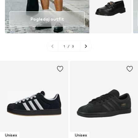
Pogledaj outfit
1
/
3
Unisex
Unisex