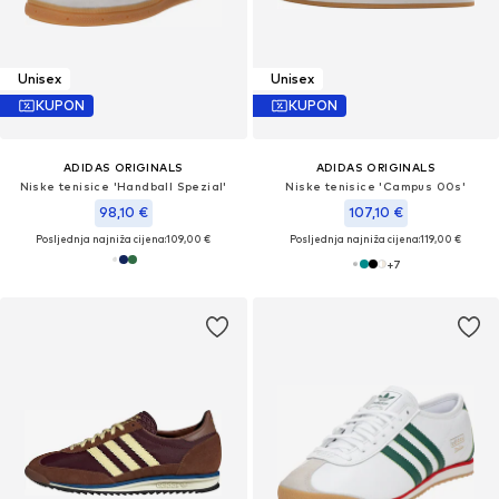
Unisex
Unisex
KUPON
KUPON
ADIDAS ORIGINALS
ADIDAS ORIGINALS
Niske tenisice 'Handball Spezial'
Niske tenisice 'Campus 00s'
98,10 €
107,10 €
Posljednja najniža cijena:
109,00 €
Posljednja najniža cijena:
119,00 €
+
7