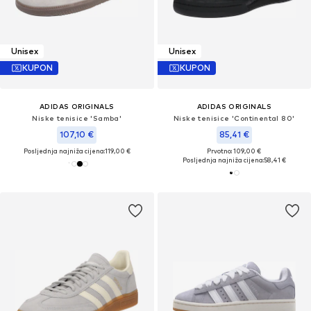
Unisex
Unisex
KUPON
KUPON
ADIDAS ORIGINALS
ADIDAS ORIGINALS
Niske tenisice 'Samba'
Niske tenisice 'Continental 80'
107,10 €
85,41 €
Posljednja najniža cijena:
119,00 €
Prvotno: 109,00 €
Posljednja najniža cijena:
58,41 €