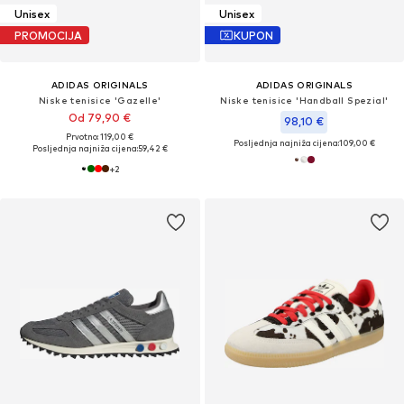
Unisex
Unisex
PROMOCIJA
KUPON
ADIDAS ORIGINALS
ADIDAS ORIGINALS
Niske tenisice 'Gazelle'
Niske tenisice 'Handball Spezial'
Od 79,90 €
98,10 €
Prvotno: 119,00 €
Posljednja najniža cijena:
109,00 €
Posljednja najniža cijena:
59,42 €
+
2