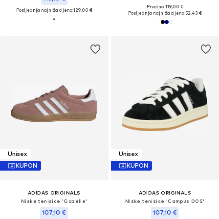
Prvotno: 119,00 €
Posljednja najniža cijena:
129,00 €
Posljednja najniža cijena:
52,43 €
Unisex
Unisex
KUPON
KUPON
ADIDAS ORIGINALS
ADIDAS ORIGINALS
Niske tenisice 'Gazelle'
Niske tenisice 'Campus 00S'
107,10 €
107,10 €