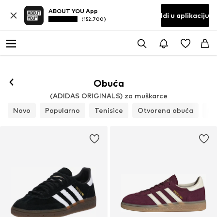
ABOUT YOU App
Idi u aplikaciju
(152.700)
Obuća
(ADIDAS ORIGINALS) za muškarce
Novo
Popularno
Tenisice
Otvorena obuća
Ni