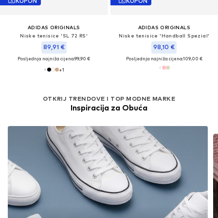
KUPON
KUPON
ADIDAS ORIGINALS
ADIDAS ORIGINALS
Niske tenisice 'SL 72 RS'
Niske tenisice 'Handball Spezial'
89,91 €
98,10 €
Posljednja najniža cijena:
99,90 €
Posljednja najniža cijena:
109,00 €
+
1
OTKRIJ TRENDOVE I TOP MODNE MARKE
Inspiracija za Obuća