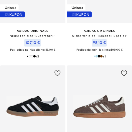
Unisex
Unisex
KUPON
KUPON
ADIDAS ORIGINALS
ADIDAS ORIGINALS
Niske tenisice 'Superstar II'
Niske tenisice 'Handball Spezial'
107,10 €
98,10 €
Posljednja najniža cijena:
119,00 €
Posljednja najniža cijena:
109,00 €
+
3
+
1