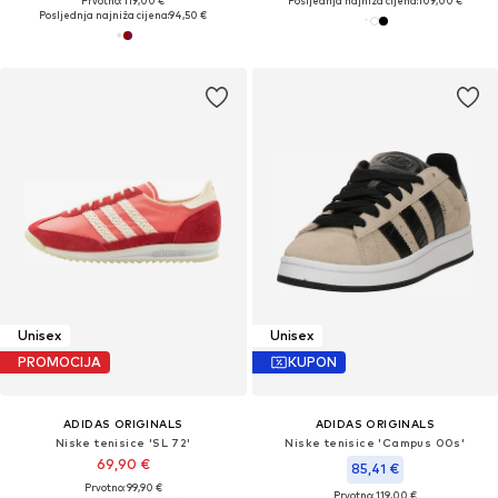
Prvotno: 119,00 €
Posljednja najniža cijena:
109,00 €
Posljednja najniža cijena:
94,50 €
Unisex
Unisex
PROMOCIJA
KUPON
ADIDAS ORIGINALS
ADIDAS ORIGINALS
Niske tenisice 'SL 72'
Niske tenisice 'Campus 00s'
69,90 €
85,41 €
Prvotno: 99,90 €
Prvotno: 119,00 €