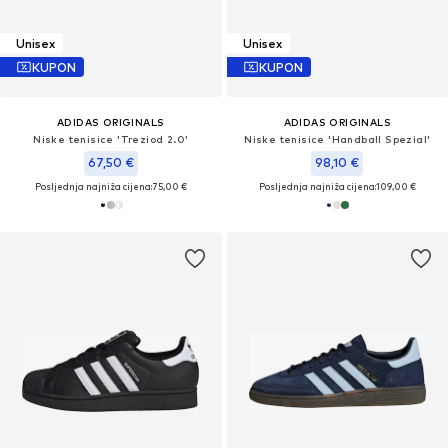
Unisex
Unisex
KUPON
KUPON
ADIDAS ORIGINALS
ADIDAS ORIGINALS
Niske tenisice 'Treziod 2.0'
Niske tenisice 'Handball Spezial'
67,50 €
98,10 €
Posljednja najniža cijena:
75,00 €
Posljednja najniža cijena:
109,00 €