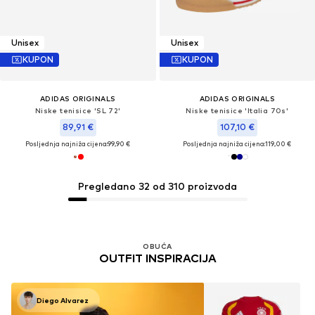
Unisex
Unisex
KUPON
KUPON
ADIDAS ORIGINALS
ADIDAS ORIGINALS
Niske tenisice 'SL 72'
Niske tenisice 'Italia 70s'
89,91 €
107,10 €
Posljednja najniža cijena:
99,90 €
Posljednja najniža cijena:
119,00 €
Pregledano 32 od 310 proizvoda
OBUĆA
OUTFIT INSPIRACIJA
Diego Alvarez