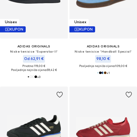
Unisex
Unisex
KUPON
KUPON
ADIDAS ORIGINALS
ADIDAS ORIGINALS
Niske tenisice 'Superstar II'
Niske tenisice 'Handball Spezial'
Od 62,91 €
98,10 €
Prvotno: 119,00 €
Posljednja najniža cijena:
109,00 €
Posljednja najniža cijena:
59,42 €
+
1
+
3