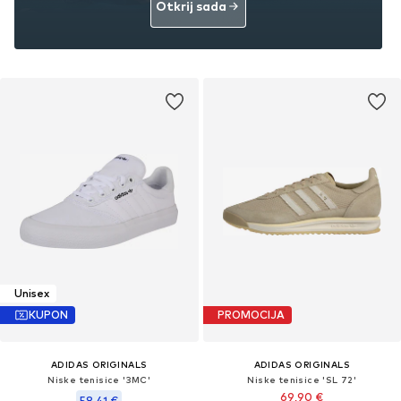
Otkrij sada
Unisex
KUPON
PROMOCIJA
ADIDAS ORIGINALS
ADIDAS ORIGINALS
Niske tenisice '3MC'
Niske tenisice 'SL 72'
69,90 €
58,41 €