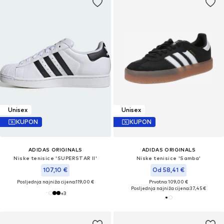
Unisex
Unisex
KUPON
KUPON
ADIDAS ORIGINALS
ADIDAS ORIGINALS
Niske tenisice 'SUPERSTAR II'
Niske tenisice 'Samba'
107,10 €
Od 58,41 €
Posljednja najniža cijena:
119,00 €
Prvotno: 109,00 €
Posljednja najniža cijena:
37,45 €
+
3