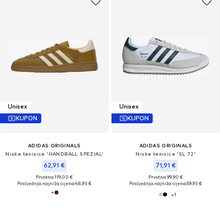
Unisex
Unisex
KUPON
KUPON
ADIDAS ORIGINALS
ADIDAS ORIGINALS
Niske tenisice 'HANDBALL SPEZIAL'
Niske tenisice 'SL 72'
62,91 €
71,91 €
Prvotno: 119,00 €
Prvotno: 99,90 €
Posljednja najniža cijena:
48,93 €
Posljednja najniža cijena:
59,93 €
+
1