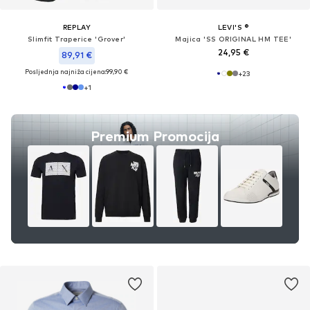
REPLAY
LEVI'S ®
Slimfit Traperice 'Grover'
Majica 'SS ORIGINAL HM TEE'
24,95 €
89,91 €
Posljednja najniža cijena:
99,90 €
+
23
+
1
Premium Promocija