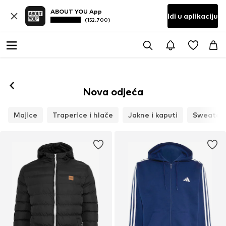
ABOUT YOU App
Idi u aplikaciju
(152.700)
Nova odjeća
Majice
Traperice i hlače
Jakne i kaputi
Sweater m