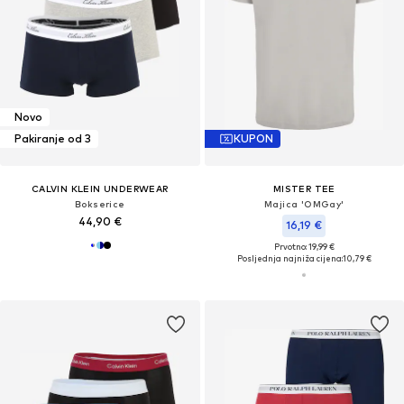
Novo
Pakiranje od 3
KUPON
CALVIN KLEIN UNDERWEAR
MISTER TEE
Bokserice
Majica 'OMGay'
44,90 €
16,19 €
Prvotno: 19,99 €
Posljednja najniža cijena:
10,79 €