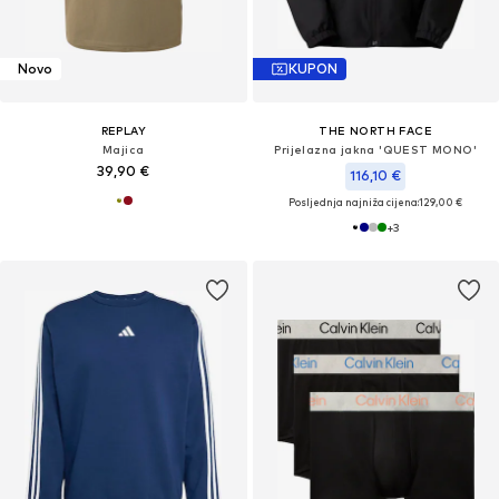
Novo
KUPON
REPLAY
THE NORTH FACE
Majica
Prijelazna jakna 'QUEST MONO'
39,90 €
116,10 €
Posljednja najniža cijena:
129,00 €
+
3