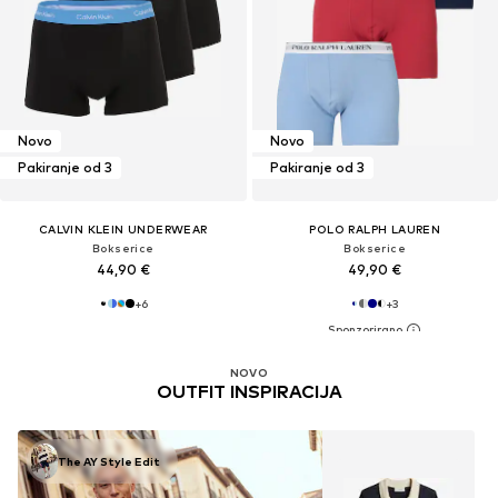
Novo
Novo
Pakiranje od 3
Pakiranje od 3
CALVIN KLEIN UNDERWEAR
POLO RALPH LAUREN
Bokserice
Bokserice
44,90 €
49,90 €
+
6
+
3
NOVO
OUTFIT INSPIRACIJA
The AY Style Edit