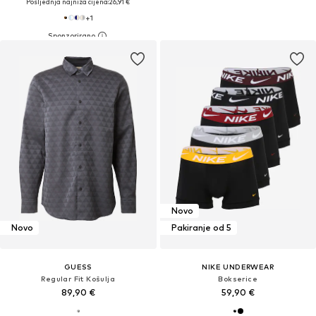
Posljednja najniža cijena:
26,91 €
+
1
Novo
Novo
Pakiranje od 5
GUESS
NIKE UNDERWEAR
Regular Fit Košulja
Bokserice
89,90 €
59,90 €