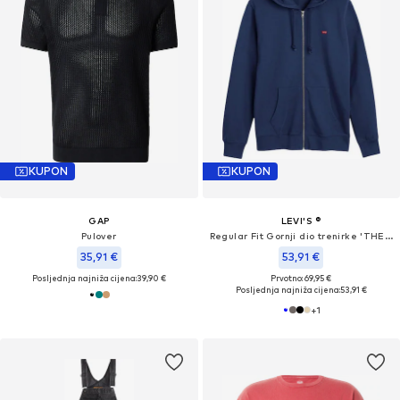
KUPON
KUPON
GAP
LEVI'S ®
Pulover
Regular Fit Gornji dio trenirke 'THE ORIGINAL'
35,91 €
53,91 €
Posljednja najniža cijena:
39,90 €
Prvotno: 69,95 €
Posljednja najniža cijena:
53,91 €
+
1