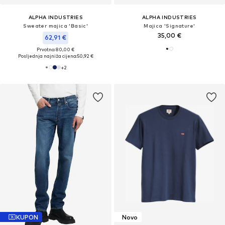
ALPHA INDUSTRIES
ALPHA INDUSTRIES
Sweater majica 'Basic'
Majica 'Signature'
35,00 €
62,91 €
Prvotno: 80,00 €
Posljednja najniža cijena:
50,92 €
+
2
KUPON
Novo