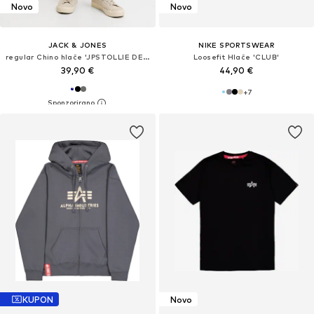
Novo
Novo
JACK & JONES
NIKE SPORTSWEAR
regular Chino hlače 'JPSTOLLIE DEVON'
Loosefit Hlače 'CLUB'
39,90 €
44,90 €
+
7
KUPON
Novo