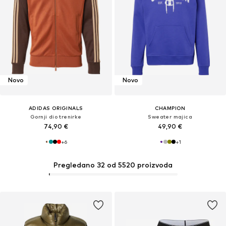
Novo
Novo
ADIDAS ORIGINALS
CHAMPION
Gornji dio trenirke
Sweater majica
74,90 €
49,90 €
+
6
+
1
Pregledano 32 od 5520 proizvoda