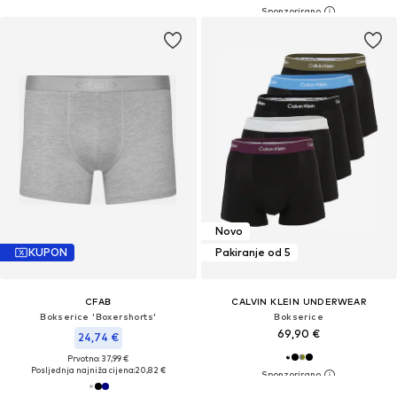
Novo
KUPON
Pakiranje od 5
CFAB
CALVIN KLEIN UNDERWEAR
Bokserice 'Boxershorts'
Bokserice
69,90 €
24,74 €
Prvotno: 37,99 €
Posljednja najniža cijena:
20,82 €