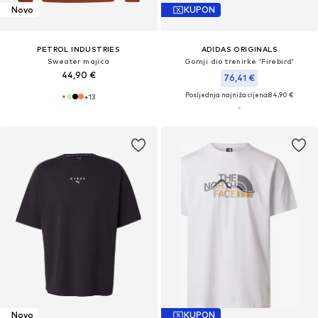
Novo
KUPON
PETROL INDUSTRIES
ADIDAS ORIGINALS
Sweater majica
Gornji dio trenirke 'Firebird'
44,90 €
76,41 €
Posljednja najniža cijena:
84,90 €
+
13
Novo
KUPON