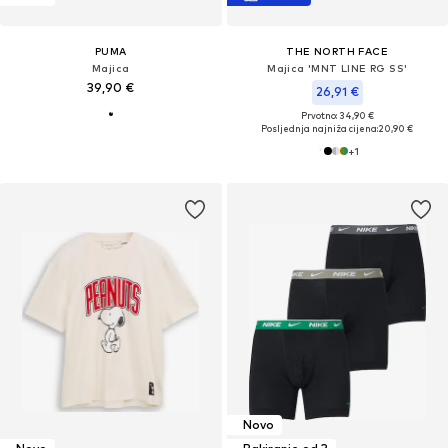
PUMA
THE NORTH FACE
Majica
Majica 'MNT LINE RG SS'
39,90 €
26,91 €
Prvotno: 34,90 €
Posljednja najniža cijena:
20,90 €
+
1
Novo