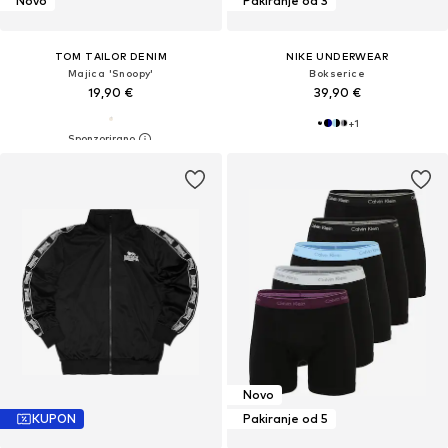
Novo
Pakiranje od 3
TOM TAILOR DENIM
NIKE UNDERWEAR
Majica 'Snoopy'
Bokserice
19,90 €
39,90 €
+
1
Novo
KUPON
Pakiranje od 5