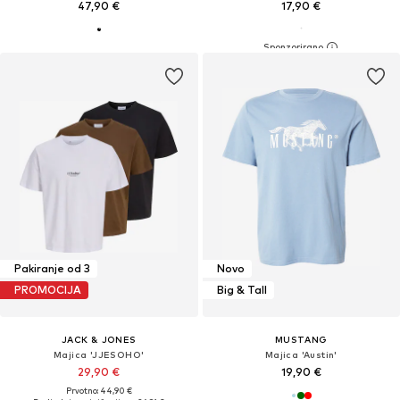
47,90 €
17,90 €
Pakiranje od 3
Novo
PROMOCIJA
Big & Tall
JACK & JONES
MUSTANG
Majica 'JJESOHO'
Majica 'Austin'
29,90 €
19,90 €
Prvotno: 44,90 €