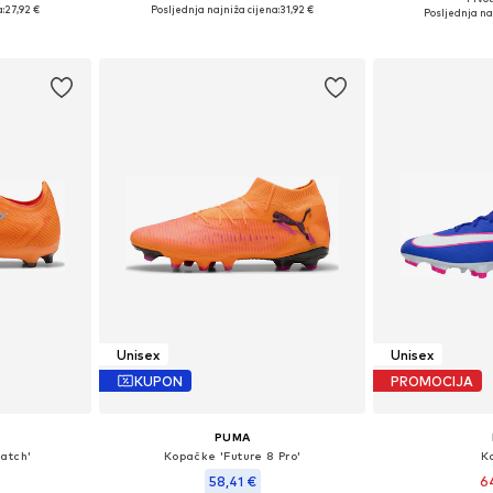
4, 44,5
Dostupne veličine: 44,5
Dostupne
:
27,92 €
Posljednja najniža cijena:
31,92 €
Posljednja na
icu
Dodaj u košaricu
Dodaj 
Unisex
Unisex
KUPON
PROMOCIJA
PUMA
atch'
Kopačke 'Future 8 Pro'
K
58,41 €
6