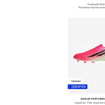
Prvotno: 84,90 €
Dostupne veličine:
Posljednja najniža cijena
Dodaj u košar
Unisex
KUPON
ADIDAS PERFORM
Kopačke 'F50 Hyperfas