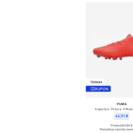
Unisex
KUPON
PUMA
Kopačke 'Future 9 Matc
44,91 €
Prvotno: 84,90 €
Dostupne veličine: 43, 44
Posljednja najniža cijen