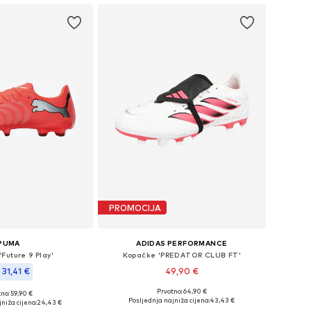
PROMOCIJA
PUMA
ADIDAS PERFORMANCE
Future 9 Play'
Kopačke 'PREDATOR CLUB FT'
 31,41 €
49,90 €
Prvotno: 64,90 €
no: 59,90 €
Dostupno u više veličina
: 39, 42, 44, 44,5, 45
Posljednja najniža cijena:
43,43 €
niža cijena:
24,43 €