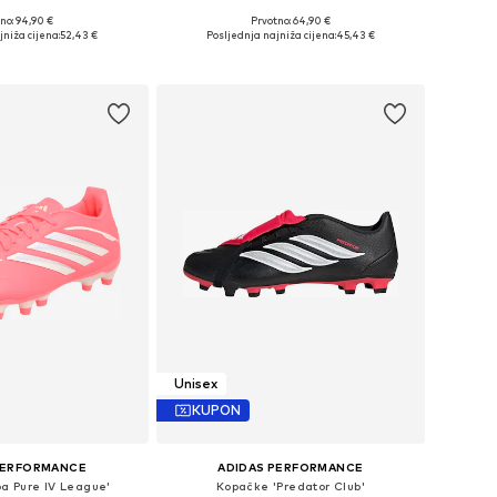
no: 94,90 €
Prvotno: 64,90 €
u više veličina
Dostupno u više veličina
niža cijena:
52,43 €
Posljednja najniža cijena:
45,43 €
u košaricu
Dodaj u košaricu
Unisex
KUPON
PERFORMANCE
ADIDAS PERFORMANCE
a Pure IV League'
Kopačke 'Predator Club'