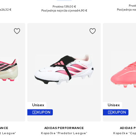
Prvot
Prvotno: 139,00 €
 44,5
Dostupno 
Dostupne veličine: 45
:
26,32 €
Posljednja naj
Posljednja najniža cijena:
64,90 €
icu
Dodaj 
Dodaj u košaricu
Unisex
Unisex
KUPON
KUPON
ANCE
ADIDAS PERFORMANCE
ADIDAS 
t League'
Kopačke 'Predator League'
Kopačke 'Cop