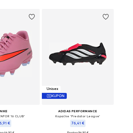
Dodaj u košaricu
u košaricu
Unisex
KUPON
NIKE
ADIDAS PERFORMANCE
VAPOR 16 CLUB'
Kopačke 'Predator League'
6,91 €
76,41 €
no: 64,90 €
Prvotno: 94,90 €