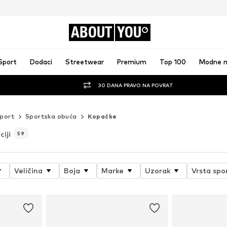
ABOUT
YOU
Sport
Dodaci
Streetwear
Premium
Top 100
Modne 
30 DANA PRAVO NA POVRAT
port
Sportska obuća
Kopačke
iji
59
Veličina
Boja
Marke
Uzorak
Vrsta spo