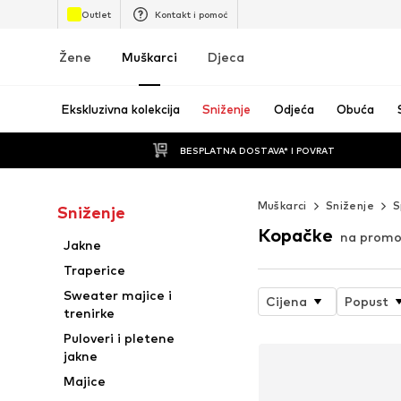
Outlet
Kontakt i pomoć
Žene
Muškarci
Djeca
Ekskluzivna kolekcija
Sniženje
Odjeća
Obuća
BESPLATNA DOSTAVA* I POVRAT
Muškarci
Sniženje
S
Sniženje
Kopačke
na promoc
Jakne
Traperice
Sweater majice i
Cijena
Popust
trenirke
Puloveri i pletene
jakne
Majice