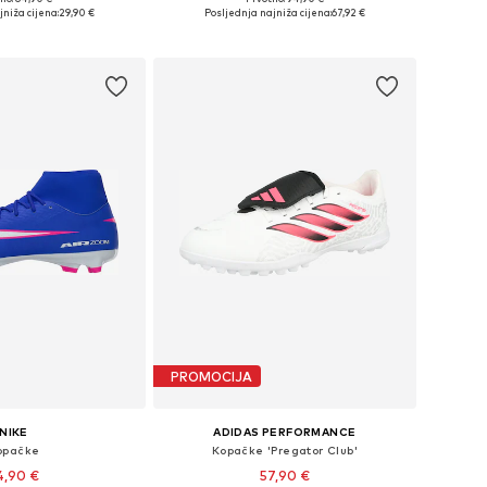
 veličine: 44
Dostupno u više veličina
jniža cijena:
29,90 €
Posljednja najniža cijena:
67,92 €
u košaricu
Dodaj u košaricu
PROMOCIJA
NIKE
ADIDAS PERFORMANCE
opačke
Kopačke 'Pregator Club'
4,90 €
57,90 €