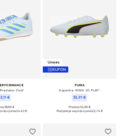
Unisex
KUPON
PERFORMANCE
PUMA
Predator Club'
Kopačke 'KING 20 PLAY'
3,11 €
35,91 €
no: 59,90 €
Prvotno: 54,90 €
eličine: 39-39,5
Dostupno u više veličina
niža cijena:
24,43 €
Posljednja najniža cijena:
22,74 €
u košaricu
Dodaj u košaricu