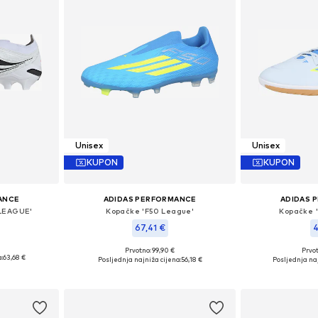
Unisex
Unisex
KUPON
KUPON
ANCE
ADIDAS PERFORMANCE
ADIDAS 
LEAGUE'
Kopačke 'F50 League'
Kopačke '
67,41 €
4
Prvotno: 99,90 €
Prvot
ičina
Dostupne veličine: 39-39,5
Dostupne v
:
63,68 €
Posljednja najniža cijena:
56,18 €
Posljednja naj
icu
Dodaj u košaricu
Dodaj 