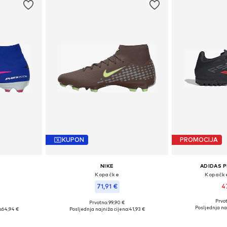
KUPON
PROMOCIJA
NIKE
ADIDAS 
Kopačke
Kopačk
71,91 €
4
Prvot
Prvotno: 99,90 €
Dostupno 
ičina
Dostupne veličine: 42,5, 43, 44, 44,5
Posljednja na
:
64,94 €
Posljednja najniža cijena:
41,93 €
Dodaj 
icu
Dodaj u košaricu