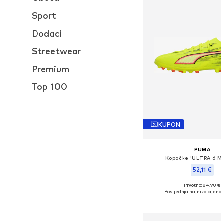
Sport
Dodaci
Streetwear
Premium
Top 100
KUPON
PUMA
Kopačke 'ULTRA 6 
52,11 €
Prvotno: 84,90 €
Dostupno u više vel
Posljednja najniža cijena
Dodaj u košar