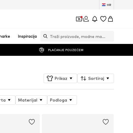
HR
1
marke
Inspiracija
PLAĆANJE POUZEĆEM
Prikaz
Sortiraj
rta
Materijal
Podloga