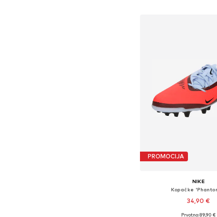
Dodaj u košar
PROMOCIJA
NIKE
Kopačke 'Phanto
34,90 €
Prvotno: 89,90 €