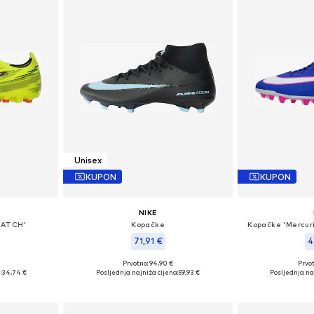
Unisex
KUPON
KUPON
NIKE
MATCH'
Kopačke
Kopačke 'Mercur
71,91 €
4
Prvotno: 94,90 €
Prvot
ičina
Dostupno u više veličina
Dostupno 
:
34,74 €
Posljednja najniža cijena:
59,93 €
Posljednja naj
icu
Dodaj u košaricu
Dodaj 