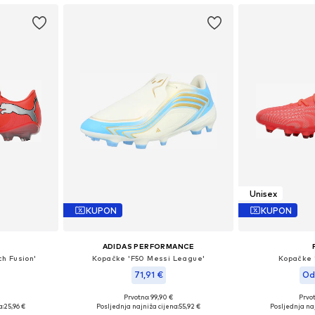
Unisex
KUPON
KUPON
ADIDAS PERFORMANCE
h Fusion'
Kopačke 'F50 Messi League'
Kopačke '
71,91 €
Od
Prvotno: 99,90 €
Prvot
, 44,5, 45
Dostupno u više veličina
Dostupne veličine
a:
25,96 €
Posljednja najniža cijena:
55,92 €
Posljednja naj