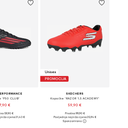
Unisex
PROMOCIJA
PERFORMANCE
SKECHERS
e 'F50 CLUB'
Kopačke 'RAZOR 1.5 ACADEMY'
7,90 €
59,90 €
no: 59,90 €
Prvotno: 99,90 €
u više veličina
Dostupne veličine: 41, 42, 43, 44, 45, 46
jniža cijena:
31,43 €
Posljednja najniža cijena:
35,94 €
u košaricu
Dodaj u košaricu