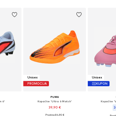
icu
Dodaj u košaricu
Dodaj 
Unisex
Unisex
PROMOCIJA
KUPON
PUMA
m 6'
Kopačke 'Ultra 6 Match'
Kopačke '
39,90 €
2
Prvotno: 84,90 €
Prvot