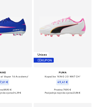
Unisex
KUPON
NIKE
PUMA
ial Vapor 16 Academy'
Kopačke 'KING 20 MATCH'
7,61 €
49,41 €
no: 89,90 €
Prvotno: 79,90 €
u više veličina
Dostupno u više veličina
niža cijena:
34,39 €
Posljednja najniža cijena:
23,96 €
u košaricu
Dodaj u košaricu