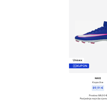
Unisex
KUPON
NIKE
Kopačke
89,91 €
Prvotno: 169,00 €
Dostupno u više vel
Posljednja najniža cijena
Dodaj u košar