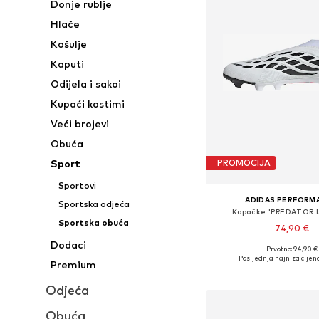
Donje rublje
Hlače
Košulje
Kaputi
Odijela i sakoi
Kupaći kostimi
Veći brojevi
Obuća
Sport
PROMOCIJA
Sportovi
ADIDAS PERFORM
Sportska odjeća
Kopačke 'PREDATOR 
Sportska obuća
74,90 €
Dodaci
Prvotno: 94,90 €
Dostupno u više vel
Posljednja najniža cijena
Premium
Dodaj u košar
Odjeća
Obuća