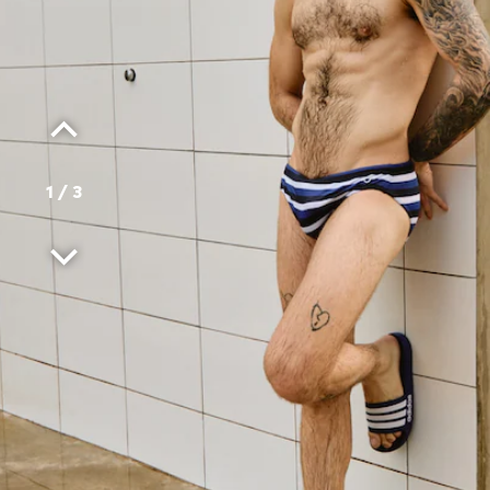
1
/
3