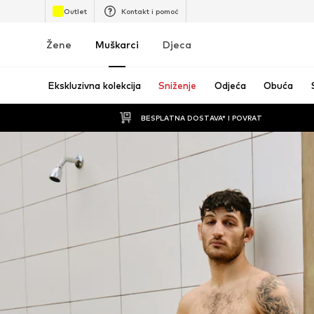
Outlet
Kontakt i pomoć
Žene
Muškarci
Djeca
Ekskluzivna kolekcija
Sniženje
Odjeća
Obuća
BESPLATNA DOSTAVA* I POVRAT