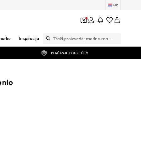
HR
1
marke
Inspiracija
PLAĆANJE POUZEĆEM
onio