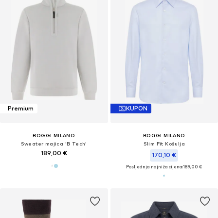
Premium
KUPON
BOGGI MILANO
BOGGI MILANO
Sweater majica 'B Tech'
Slim Fit Košulja
189,00 €
170,10 €
Posljednja najniža cijena:
189,00 €