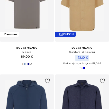
Premium
KUPON
BOGGI MILANO
BOGGI MILANO
Majica
Comfort Fit Košulja
89,00 €
143,10 €
Posljednja najniža cijena:
159,00 €
+
1