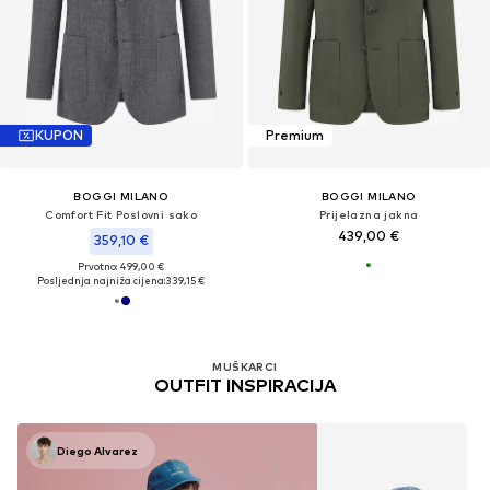
KUPON
Premium
BOGGI MILANO
BOGGI MILANO
Comfort Fit Poslovni sako
Prijelazna jakna
439,00 €
359,10 €
Prvotno: 499,00 €
Posljednja najniža cijena:
339,15 €
MUŠKARCI
OUTFIT INSPIRACIJA
Diego Alvarez