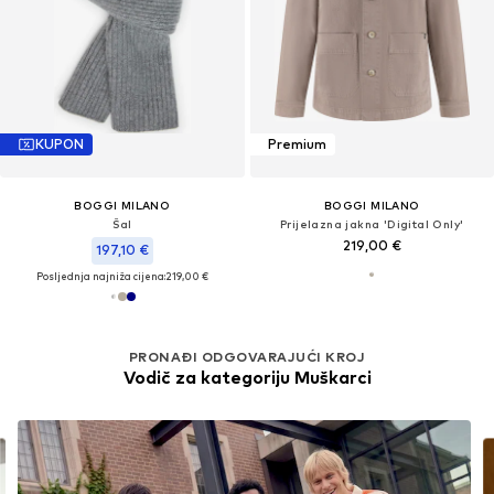
KUPON
Premium
BOGGI MILANO
BOGGI MILANO
Šal
Prijelazna jakna 'Digital Only'
219,00 €
197,10 €
Posljednja najniža cijena:
219,00 €
PRONAĐI ODGOVARAJUĆI KROJ
Vodič za kategoriju Muškarci