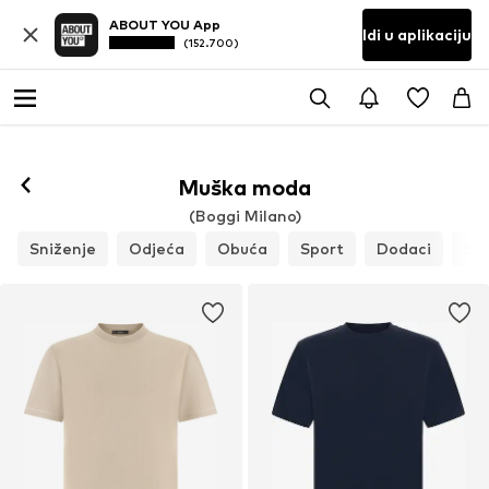
ABOUT YOU App
Idi u aplikaciju
(152.700)
Muška moda
(Boggi Milano)
Sniženje
Odjeća
Obuća
Sport
Dodaci
St