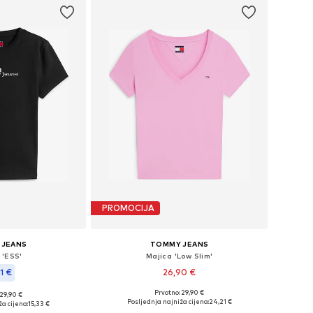
PROMOCIJA
 JEANS
TOMMY JEANS
 'ESS'
Majica 'Low Slim'
1 €
26,90 €
+
3
Prvotno: 29,90 €
+
1
 29,90 €
Dostupne veličine: XXS, XS, S, M, L, XL
 XXS, XS, S, M, L
Posljednja najniža cijena:
24,21 €
a cijena:
15,33 €