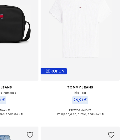
KUPON
 JEANS
TOMMY JEANS
ko ramena
Majica
1 €
26,91 €
 69,90 €
Prvotno: 39,90 €
ine: One Size
Dostupne veličine: XS, S, M, L, XL
a cijena:
40,72 €
Posljednja najniža cijena:
23,92 €
košaricu
Dodaj u košaricu