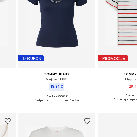
KUPON
PROMOCIJA
TOMMY JEANS
TOMMY
Majica 'ESS'
Majica 
18,81 €
29,
Prvotno:
+
1
Prvotno: 29,90 €
L, XL
Dostupne veličine: X
Dostupne veličine: XXS, XS, S, M, L
€
Posljednja najniž
Posljednja najniža cijena:
15,68 €
Dodaj u 
Dodaj u košaricu