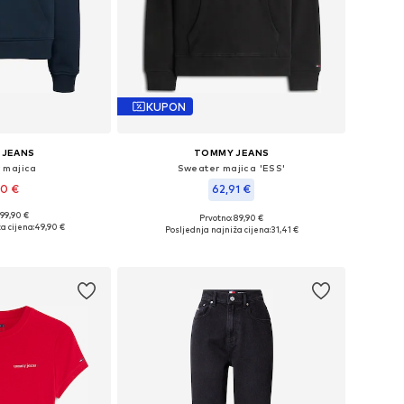
KUPON
 JEANS
TOMMY JEANS
 majica
Sweater majica 'ESS'
90 €
62,91 €
 99,90 €
Prvotno: 89,90 €
S, S, M, L, XL, 4XL
Dostupne veličine: XS, S, M, L
a cijena:
49,90 €
Posljednja najniža cijena:
31,41 €
košaricu
Dodaj u košaricu