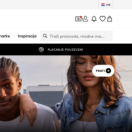
HR
1
marke
Inspiracija
PLAĆANJE POUZEĆEM
PRATI