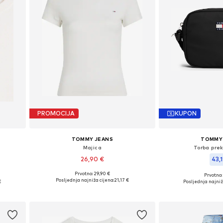
PROMOCIJA
KUPON
TOMMY JEANS
TOMMY
Majica
Torba pre
26,90 €
43,1
+
4
Prvotno: 29,90 €
Prvotno:
Dostupne veličine: XXS, XS, S, M, L, XL
 XL
Dostupne velič
Posljednja najniža cijena:
21,17 €
€
Posljednja najniž
Dodaj u košaricu
Dodaj u 