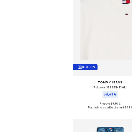
KUPON
TOMMY JEANS
Pulover 'ESSENTIAL'
58,41 €
Prvotno: 89,90 €
Dostupne veličine: XS, S, M, L,
Posljednja najniža cijena:
45,43 
Dodaj u košaricu