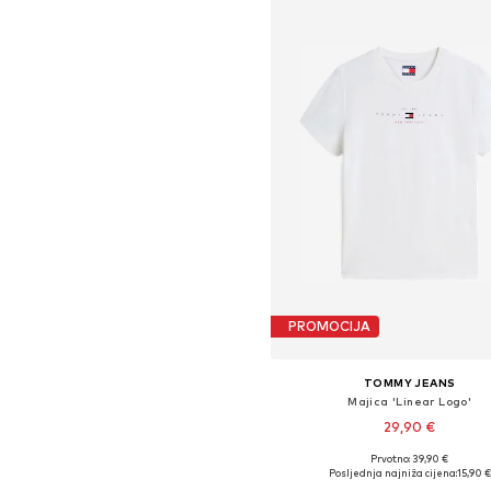
PROMOCIJA
TOMMY JEANS
Majica 'Linear Logo'
29,90 €
Prvotno: 39,90 €
Dostupne veličine: XS, S, M, 
Posljednja najniža cijena:
15,90 €