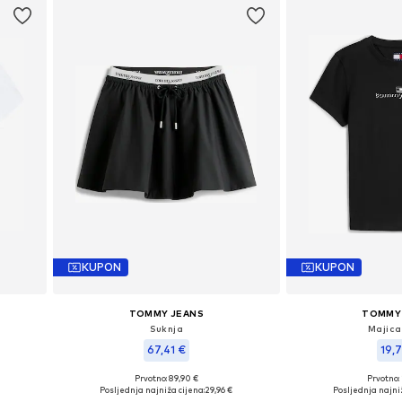
KUPON
KUPON
TOMMY JEANS
TOMMY
Suknja
Majica
67,41 €
19,7
Prvotno: 89,90 €
Prvotno:
L
Dostupne veličine: 34, 36, 38, 40
Dostupne veličine:
Posljednja najniža cijena:
29,96 €
Posljednja najniž