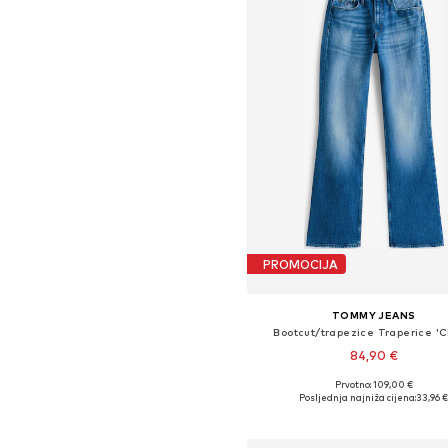
PROMOCIJA
TOMMY JEANS
Bootcut/trapezice Traperice '
84,90 €
Prvotno: 109,00 €
Dostupno u više veličina
Posljednja najniža cijena:
33,96 
Dodaj u košaricu