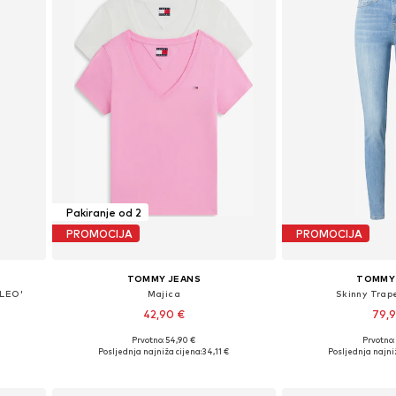
Pakiranje od 2
PROMOCIJA
PROMOCIJA
TOMMY JEANS
TOMMY
CLEO'
Majica
Skinny Trape
42,90 €
79,
+
2
Prvotno: 54,90 €
Prvotno:
Dostupne veličine: XXS, XS, S, M, L, XL
Dostupno u v
€
Posljednja najniža cijena:
34,11 €
Posljednja najniž
Dodaj u košaricu
Dodaj u 