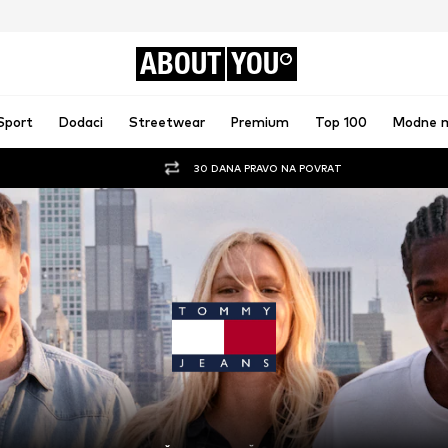
ABOUT
YOU
Sport
Dodaci
Streetwear
Premium
Top 100
Modne 
30 DANA PRAVO NA POVRAT