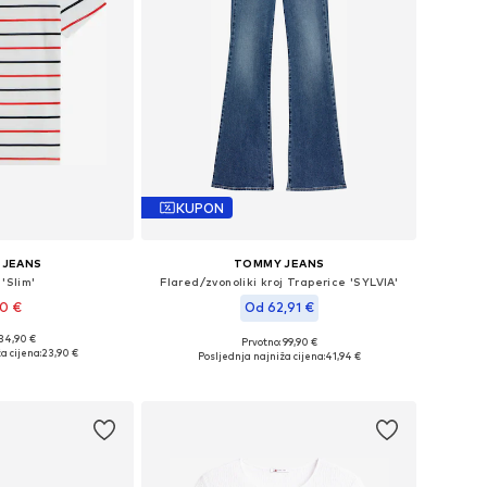
KUPON
 JEANS
TOMMY JEANS
'Slim'
Flared/zvonoliki kroj Traperice 'SYLVIA'
90 €
Od 62,91 €
+
14
 34,90 €
Prvotno: 99,90 €
XS, XS, S, M, L, XL
Dostupno u više veličina
a cijena:
23,90 €
Posljednja najniža cijena:
41,94 €
košaricu
Dodaj u košaricu