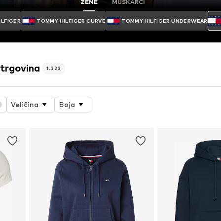
ŽENE
MUŠKARCI
ILFIGER
TOMMY HILFIGER CURVE
TOMMY HILFIGER UNDERWEAR
trgovina
1.323
Veličina
Boja