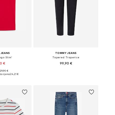
 JEANS
TOMMY JEANS
ogo Slim'
Tapered Traperice
90 €
99,90 €
+
2
 29,90 €
 XXS, XS, S, M, L
Dostupno u više veličina
a cijena:
24,21 €
košaricu
Dodaj u košaricu