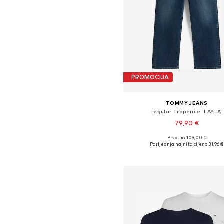
PROMOCIJA
TOMMY JEANS
regular Traperice 'LAYLA'
79,90 €
Prvotno: 109,00 €
Dostupno u više veličina
Posljednja najniža cijena:
31,96 €
Dodaj u košaricu