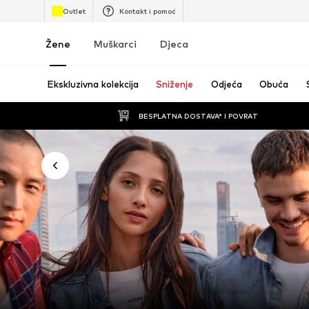
Outlet
Kontakt i pomoć
Žene
Muškarci
Djeca
Ekskluzivna kolekcija
Sniženje
Odjeća
Obuća
BESPLATNA DOSTAVA* I POVRAT