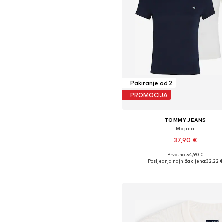
Pakiranje od 2
PROMOCIJA
TOMMY JEANS
Majica
37,90 €
+
6
Prvotno: 54,90 €
Dostupne veličine: XXS, XS, S, M, 
Posljednja najniža cijena:
32,22 
Dodaj u košaricu