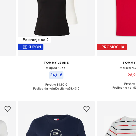
Pakiranje od 2
KUPON
PROMOCIJA
TOMMY JEANS
TOMMY
Majica 'Ess'
Majica 'L
34,11 €
26,
Prvotno:
Prvotno: 54,90 €
Dostupne veličine:
Dostupne veličine: XXS, XS, S, M, L
Posljednja najniž
Posljednja najniža cijena:
28,43 €
Dodaj u 
Dodaj u košaricu