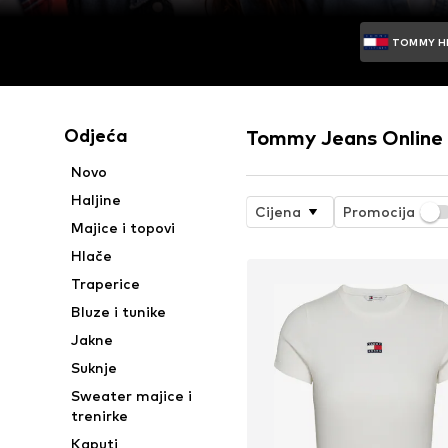
TOMMY H
Odjeća
Tommy Jeans Online 
Novo
Haljine
Cijena
Promocija
Majice i topovi
Hlače
Traperice
Bluze i tunike
Jakne
Suknje
Sweater majice i
trenirke
Kaputi