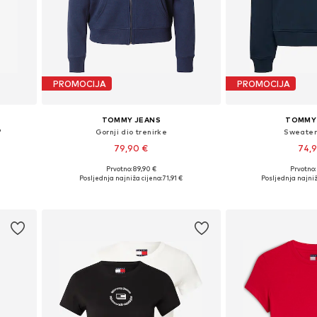
PROMOCIJA
PROMOCIJA
TOMMY JEANS
TOMMY
'
Gornji dio trenirke
Sweater
79,90 €
74,
Prvotno: 89,90 €
Prvotno:
L, XL
Dostupne veličine: XXS, XS, S, M, L
Dostupne veličine: X
Posljednja najniža cijena:
71,91 €
Posljednja najniž
Dodaj u košaricu
Dodaj u 