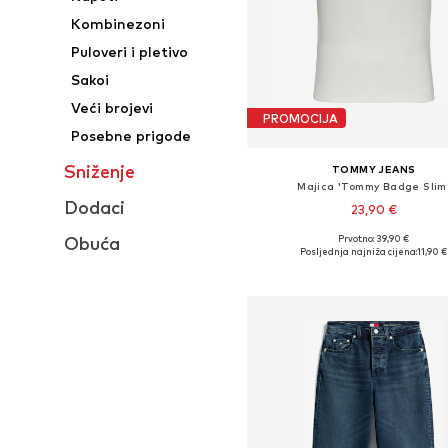
Kombinezoni
Puloveri i pletivo
Sakoi
Veći brojevi
PROMOCIJA
Posebne prigode
Sniženje
TOMMY JEANS
Majica 'Tommy Badge Slim
Dodaci
23,90 €
+
3
Prvotno: 39,90 €
Obuća
Dostupne veličine: XXS, XS, S, M, 
Posljednja najniža cijena:
11,90 €
Dodaj u košaricu