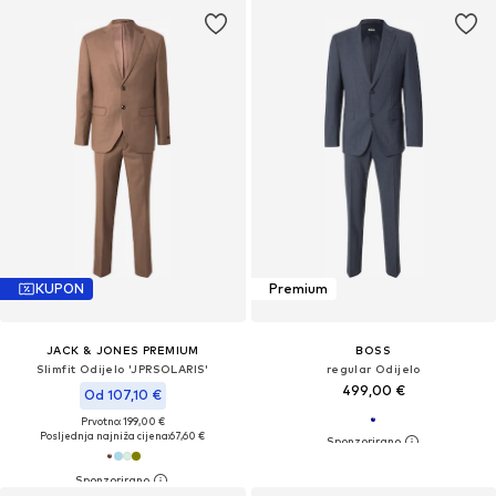
KUPON
Premium
JACK & JONES PREMIUM
BOSS
Slimfit Odijelo 'JPRSOLARIS'
regular Odijelo
499,00 €
Od 107,10 €
Prvotno: 199,00 €
Posljednja najniža cijena:
67,60 €