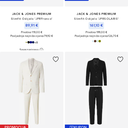
JACK & JONES PREMIUM
JACK & JONES PREMIUM
Slimfit Odijelo 'JPRFranco'
Slimfit Odijelo 'JPRSOLARIS'
89,91 €
161,10 €
Prvotno: 119,00 €
Prvotno: 199,00 €
Posljednja najniža cijena:
79,92 €
Posljednja najniža cijena:
126,75 €
+
8
PROMOCIJA
KUPON