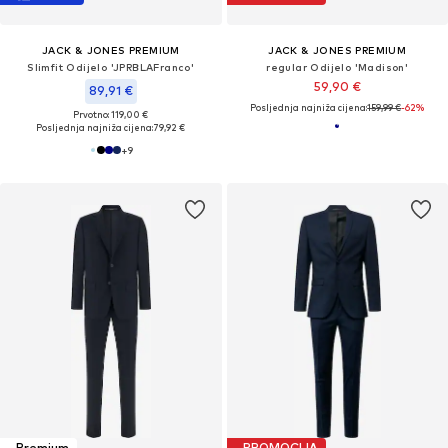
JACK & JONES PREMIUM
JACK & JONES PREMIUM
Slimfit Odijelo 'JPRBLAFranco'
regular Odijelo 'Madison'
59,90 €
89,91 €
Posljednja najniža cijena:
159,99 €
-62%
Prvotno: 119,00 €
Posljednja najniža cijena:
79,92 €
+
9
Premium
PROMOCIJA