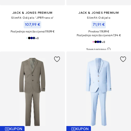
JACK & JONES PREMIUM
JACK & JONES PREMIUM
Slimfit Odijelo 'JPRFranco'
Slimfit Odijelo
107,99 €
71,91 €
Posljednja najniža cijena:
119,99 €
Prvotno: 119,99 €
Posljednja najniža cijena:
47,94 €
+
8
+
8
KUPON
KUPON