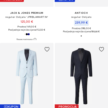
JACK & JONES PREMIUM
ANTIOCH
regular Odijelo 'JPRBLAMARTIN'
regular Odijelo
125,00 €
239,99 €
Prvotno: 149,00 €
Prvotno: 398,00 €
Posljednja najniža cijena:
112,50 €
Posljednja najniža cijena:
186,66 €
KUPON
PROMOCIJA