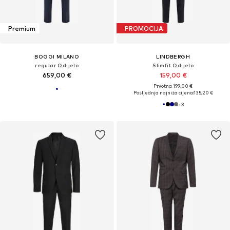
Premium
PROMOCIJA
BOGGI MILANO
LINDBERGH
regular Odijelo
Slimfit Odijelo
659,00 €
159,00 €
Prvotno: 199,00 €
Posljednja najniža cijena:
135,20 €
+
3