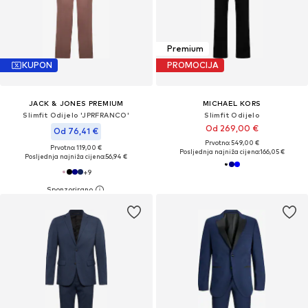
Premium
KUPON
PROMOCIJA
JACK & JONES PREMIUM
MICHAEL KORS
Slimfit Odijelo 'JPRFRANCO'
Slimfit Odijelo
Od 269,00 €
Od 76,41 €
Prvotno: 549,00 €
Prvotno: 119,00 €
Posljednja najniža cijena:
166,05 €
Posljednja najniža cijena:
56,94 €
+
9