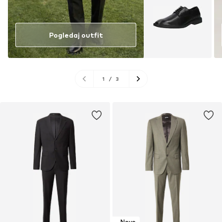
Pogledaj outfit
1
/
3
Novo