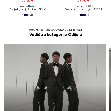
99,90 €
94,90 €
Prvotno: 119,99 €
Prvotno: 119,00 €
Posljednja najniža cijena:
71,91 €
Posljednja najniža cijena:
79,90 €
+
8
+
8
PRONAĐI ODGOVARAJUĆI KROJ
Vodič za kategoriju Odijela