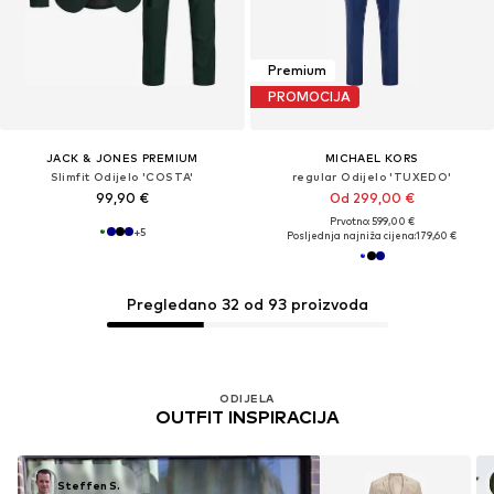
Premium
PROMOCIJA
JACK & JONES PREMIUM
MICHAEL KORS
Slimfit Odijelo 'COSTA'
regular Odijelo 'TUXEDO'
99,90 €
Od 299,00 €
Prvotno: 599,00 €
+
5
Posljednja najniža cijena:
179,60 €
Pregledano 32 od 93 proizvoda
ODIJELA
OUTFIT INSPIRACIJA
Steffen S.