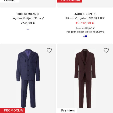
BOGGI MILANO
JACK & JONES
regular Odijelo 'Fancy'
Slimfit Odijelo 'JPRSOLARIS'
769,00 €
Od 119,00 €
Prvotno: 199,00 €
Posljednja najniža cijena:
55,60 €
PROMOCIJA
Premium