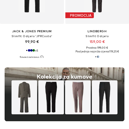
PROMOCIJA
JACK & JONES PREMIUM
LINDBERGH
Slimfit Odijelo 'JPRCosta'
Slimfit Odijelo
99,90 €
159,00 €
Prvotno: 199,00 €
+
5
Posljednja najniža cijena:
119,25 €
Kolekcija za kumove