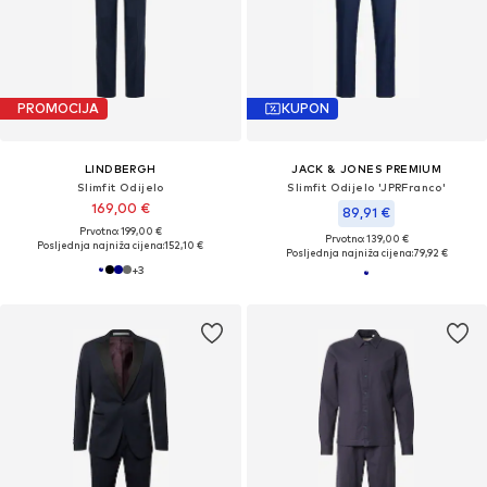
PROMOCIJA
KUPON
LINDBERGH
JACK & JONES PREMIUM
Slimfit Odijelo
Slimfit Odijelo 'JPRFranco'
169,00 €
89,91 €
Prvotno: 199,00 €
Prvotno: 139,00 €
Posljednja najniža cijena:
152,10 €
Posljednja najniža cijena:
79,92 €
+
3