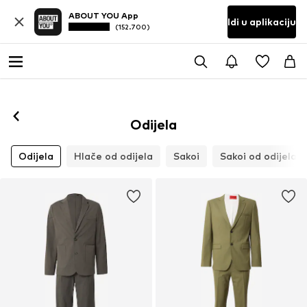
ABOUT YOU App
Idi u aplikaciju
(152.700)
Odijela
Odijela
Hlače od odijela
Sakoi
Sakoi od odijela