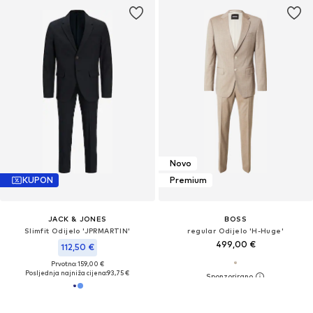
Novo
KUPON
Premium
JACK & JONES
BOSS
Slimfit Odijelo 'JPRMARTIN'
regular Odijelo 'H-Huge'
499,00 €
112,50 €
Prvotno: 159,00 €
Posljednja najniža cijena:
93,75 €