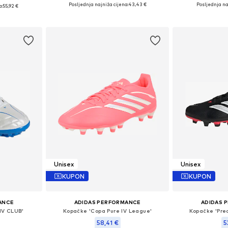
Dostupno u više veličina
Dostupno 
ičina
Posljednja najniža cijena:
43,43 €
Posljednja na
a:
55,92 €
Dodaj u košaricu
Dodaj 
icu
Unisex
Unisex
KUPON
KUPON
ANCE
ADIDAS PERFORMANCE
ADIDAS 
IV CLUB'
Kopačke 'Copa Pure IV League'
Kopačke 'Pre
58,41 €
5