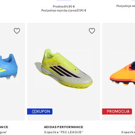
Posljednja na
Prvotno: 84,90 €
ičina
Dostupno u više veličina
Dostupno 
Posljednja najniža cijena:
57,90 €
icu
Dodaj u košaricu
Dodaj 
KUPON
PROMOCIJA
ANCE
ADIDAS PERFORMANCE
gue'
Kopačke 'F50 LEAGUE'
Kopačke