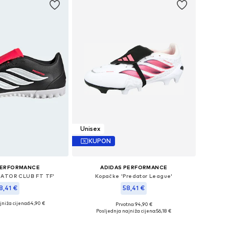
Unisex
KUPON
PERFORMANCE
ADIDAS PERFORMANCE
DATOR CLUB FT TF'
Kopačke 'Predator League'
8,41 €
58,41 €
niža cijena:
64,90 €
Prvotno: 94,90 €
u više veličina
Dostupno u više veličina
Posljednja najniža cijena:
56,18 €
u košaricu
Dodaj u košaricu