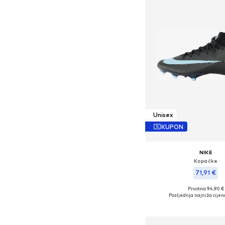
Unisex
KUPON
NIKE
Kopačke
71,91 €
Prvotno: 94,90 €
Dostupno u više vel
Posljednja najniža cijen
Dodaj u košar