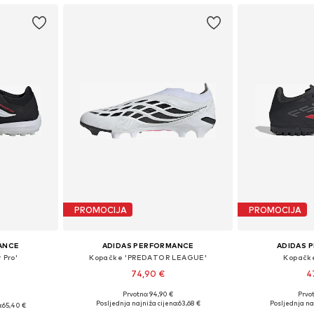
PROMOCIJA
PROMOCIJA
ANCE
ADIDAS PERFORMANCE
ADIDAS 
 Pro'
Kopačke 'PREDATOR LEAGUE'
Kopačk
74,90 €
4
Prvotno: 94,90 €
Prvot
€
Dostupno u više veličina
Dostupno 
ičina
Posljednja najniža cijena:
63,68 €
Posljednja na
:
65,40 €