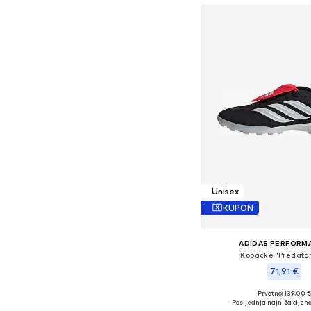
Unisex
KUPON
ADIDAS PERFORM
Kopačke 'Predator
71,91 €
Prvotno: 139,00 
Dostupno u više vel
Posljednja najniža cijena