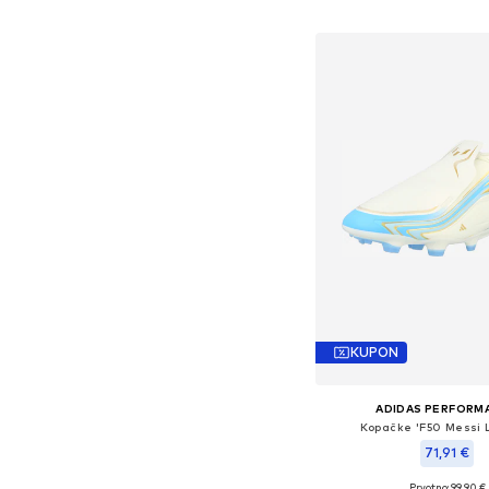
Dodaj u košar
KUPON
ADIDAS PERFORM
Kopačke 'F50 Messi 
71,91 €
Prvotno: 99,90 €