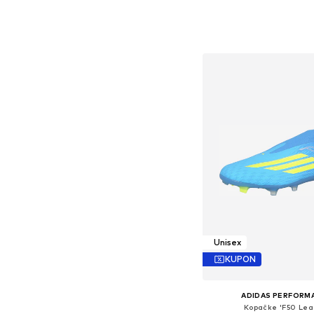
Dostupno u više vel
Dodaj u košar
Unisex
KUPON
ADIDAS PERFORM
Kopačke 'F50 Lea