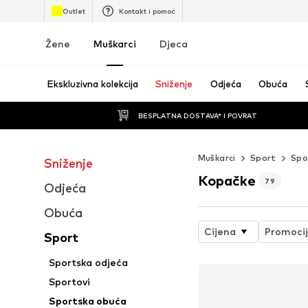
Outlet
Kontakt i pomoć
Žene
Muškarci
Djeca
Ekskluzivna kolekcija
Sniženje
Odjeća
Obuća
BESPLATNA DOSTAVA* I POVRAT
Muškarci
Sport
Spo
Sniženje
Kopačke
79
Odjeća
Obuća
Cijena
Promoci
Sport
Sportska odjeća
Sportovi
Sportska obuća