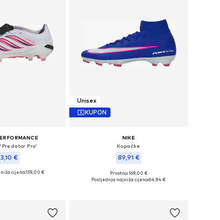
Unisex
KUPON
PERFORMANCE
NIKE
'Predator Pro'
Kopačke
43,10 €
89,91 €
niža cijena:
159,00 €
Prvotno: 169,00 €
u više veličina
Dostupno u više veličina
Posljednja najniža cijena:
64,94 €
u košaricu
Dodaj u košaricu