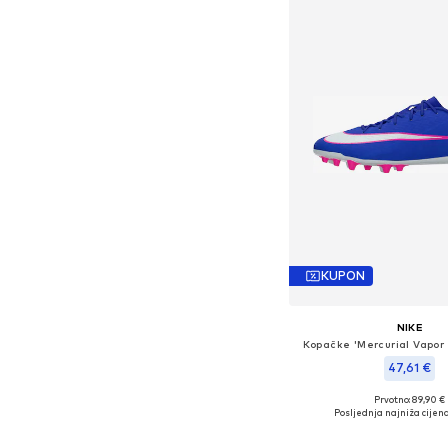
KUPON
NIKE
Kopačke 'Mercurial Vapor
47,61 €
Prvotno: 89,90 €
Dostupne veličine: 42, 42,5, 4
Posljednja najniža cijena
Dodaj u košar