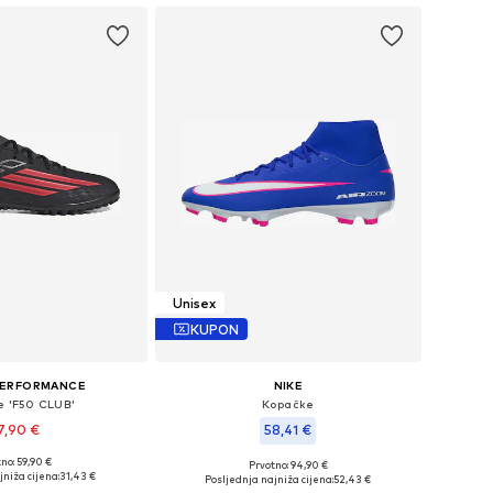
Unisex
KUPON
PERFORMANCE
NIKE
e 'F50 CLUB'
Kopačke
7,90 €
58,41 €
no: 59,90 €
Prvotno: 94,90 €
u više veličina
Dostupno u više veličina
jniža cijena:
31,43 €
Posljednja najniža cijena:
52,43 €