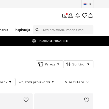
HR
1
marke
Inspiracija
PLAĆANJE POUZEĆEM
Prikaz
Sortiraj
orak
Svojstva proizvoda
Serija proizvoda
Više filtera
Vrsta