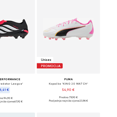
Unisex
PROMOCIJA
PERFORMANCE
PUMA
redator League'
Kopačke 'KING 20 MATCH'
6,41 €
54,90 €
Prvotno: 79,90 €
no: 94,90 €
Dostupno u više veličina
u više veličina
Posljednja najniža cijena:
23,96 €
jniža cijena:
67,92 €
Dodaj u košaricu
u košaricu