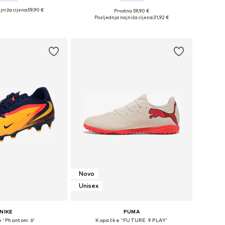
jniža cijena:
59,90 €
Prvotno: 59,90 €
u više veličina
Dostupne veličine: 39-39,5, 43-43,5
Posljednja najniža cijena:
31,92 €
u košaricu
Dodaj u košaricu
Novo
Unisex
NIKE
PUMA
 'Phantom 6'
Kopačke 'FUTURE 9 PLAY'