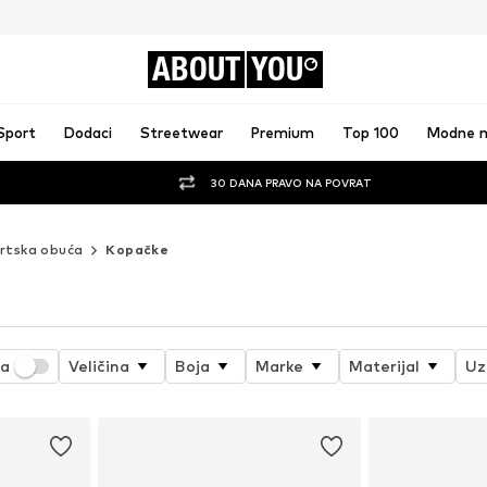
ABOUT
YOU
Sport
Dodaci
Streetwear
Premium
Top 100
Modne 
30 DANA PRAVO NA POVRAT
rtska obuća
Kopačke
ja
Veličina
Boja
Marke
Materijal
Uz