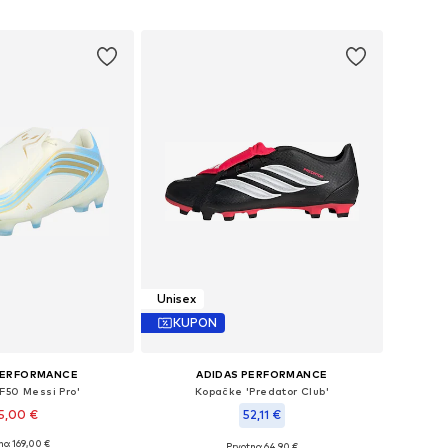
u košaricu
Dodaj u košaricu
Unisex
KUPON
PERFORMANCE
ADIDAS PERFORMANCE
F50 Messi Pro'
Kopačke 'Predator Club'
5,00 €
52,11 €
no: 169,00 €
Prvotno: 64,90 €