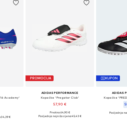
PROMOCIJA
KUPON
ADIDAS PERFORMANCE
ADIDAS 
 16 Academy'
Kopačke 'Pregator Club'
Kopačke 'PRE
57,90 €
5
Prvotno: 64,90 €
Posljednja naj
Dostupno u više veličina
3, 44, 44,5, 45
Dostupno 
Posljednja najniža cijena:
45,43 €
:
34,39 €
Dodaj u košaricu
icu
Dodaj 