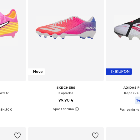
Novo
KUPON
SKECHERS
ADIDAS 
atch'
Kopačke
Kopačke 
99,90 €
1
:
84,90 €
Posljednja naj
Dostupno u više veličina
ičina
Dostupno 
Dodaj u košaricu
icu
Dodaj 