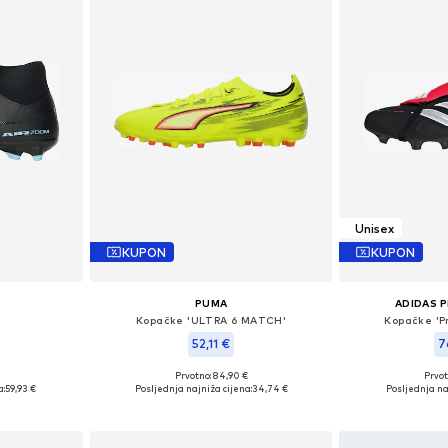
Unisex
KUPON
KUPON
PUMA
ADIDAS 
Kopačke 'ULTRA 6 MATCH'
Kopačke 'P
52,11 €
7
Prvotno: 84,90 €
Prvot
ičina
Dostupno u više veličina
Dostupno 
a:
59,93 €
Posljednja najniža cijena:
34,74 €
Posljednja na
icu
Dodaj u košaricu
Dodaj 