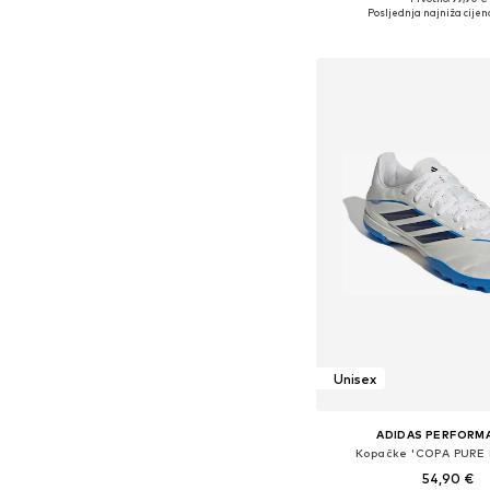
Dostupno u više vel
Posljednja najniža cijen
Dodaj u košar
Unisex
ADIDAS PERFORM
Kopačke 'COPA PURE 
54,90 €