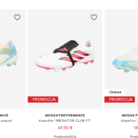
Dodaj u košaricu
Dodaj 
icu
Unisex
PROMOCIJA
PROMOCIJA
ANCE
ADIDAS PERFORMANCE
ADIDAS 
League'
Kopačke 'PREDATOR CLUB FT'
Kopačke '
49,90 €
13
Prvotno: 64,90 €
Prvot