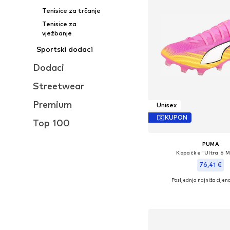
Tenisice za trčanje
Tenisice za
vježbanje
Sportski dodaci
Dodaci
Streetwear
Premium
Unisex
KUPON
Top 100
PUMA
Kopačke 'Ultra 6 M
76,41 €
Posljednja najniža cijena
Dostupno u više vel
Dodaj u košar