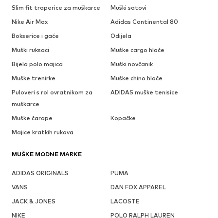
Slim fit traperice za muškarce
Muški satovi
Nike Air Max
Adidas Continental 80
Bokserice i gaće
Odijela
Muški ruksaci
Muške cargo hlače
Bijela polo majica
Muški novčanik
Muške trenirke
Muške chino hlače
Puloveri s rol ovratnikom za
ADIDAS muške tenisice
muškarce
Muške čarape
Kopačke
Majice kratkih rukava
MUŠKE MODNE MARKE
ADIDAS ORIGINALS
PUMA
VANS
DAN FOX APPAREL
JACK & JONES
LACOSTE
NIKE
POLO RALPH LAUREN