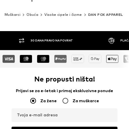
Muškarci
Obuća
Visoke cipele i čizme
DAN FOX APPAREL
30 DANA PRAVO NA POVRAT
PLAĆ
Ne propusti ništa!
Prijavi se za e-letak i primaj ekskluzivne ponude
Za žene
Za muškarce
Tvoja e-mail adresa