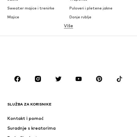
Sweater majice i trenirke
Puloveri i pletene jakne
Majice
Donje rublje
Više
Hlače
Košulje
Kaputi
Odijela i sakoi
Kupaći kostimi
Veći brojevi
Obuća
Sport
Dodaci
Premium
ODJEĆA
Novo
Popularno
Majice
Traperice
SLUŽBA ZA KORISNIKE
Jakne
Sweater majice i trenirke
Hlače
Košulje
Kontakt i pomoć
Donje rublje
Puloveri i pletene jakne
Suradnje s kreatorima
Odijela i sakoi
Kaputi