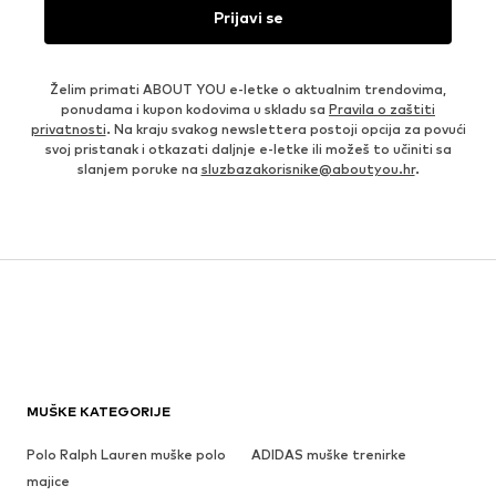
Prijavi se
Želim primati ABOUT YOU e-letke o aktualnim trendovima,
ponudama i kupon kodovima u skladu sa
Pravila o zaštiti
privatnosti
. Na kraju svakog newslettera postoji opcija za povući
svoj pristanak i otkazati daljnje e-letke ili možeš to učiniti sa
slanjem poruke na
sluzbazakorisnike@aboutyou.hr
.
MUŠKE KATEGORIJE
Polo Ralph Lauren muške polo
ADIDAS muške trenirke
majice