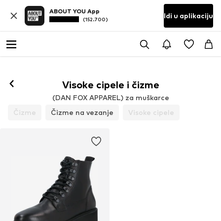
ABOUT YOU App
Idi u aplikaciju
(152.700)
Visoke cipele i čizme
(DAN FOX APPAREL) za muškarce
Čizme
Čizme na vezanje
Visoke cipele