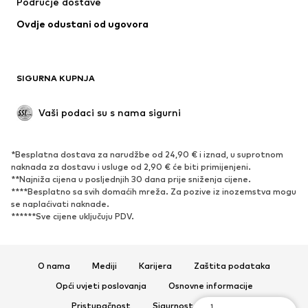
Područje dostave
Kupaći kostimi
Veći brojevi
Ovdje odustani od ugovora
Posebne prigode
Ekskluzivno
Recikliranje
OBUĆA
SIGURNA KUPNJA
Novo
Popularno
Vaši podaci su s nama sigurni
Visoke cipele i čizme
Tenisice
Niske cipele
Sportska obuća
*Besplatna dostava za narudžbe od 24,90 € i iznad, u suprotnom
Otvorena obuća
Ekskluzivno
naknada za dostavu i usluge od 2,90 € će biti primijenjeni.
**Najniža cijena u posljednjih 30 dana prije sniženja cijene.
****Besplatno sa svih domaćih mreža. Za pozive iz inozemstva mogu
SPORT
se naplaćivati ​​naknade.
******Sve cijene uključuju PDV.
Sportska odjeća
Sportovi
Sportska obuća
Sportski dodaci
O nama
Mediji
Karijera
Zaštita podataka
DODACI
Opći uvjeti poslovanja
Osnovne informacije
Novo
Šilterice i kape
Pristupačnost
Sigurnost proizvoda
1