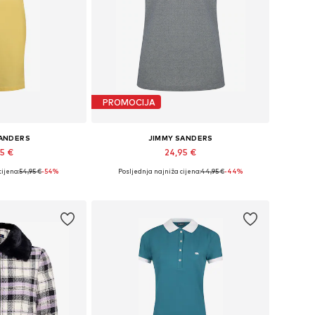
PROMOCIJA
SANDERS
JIMMY SANDERS
95 €
24,95 €
cijena:
+
2
54,95 €
-54%
Posljednja najniža cijena:
44,95 €
-44%
ne: 36, 38, 40
Dostupne veličine: S, M
košaricu
Dodaj u košaricu