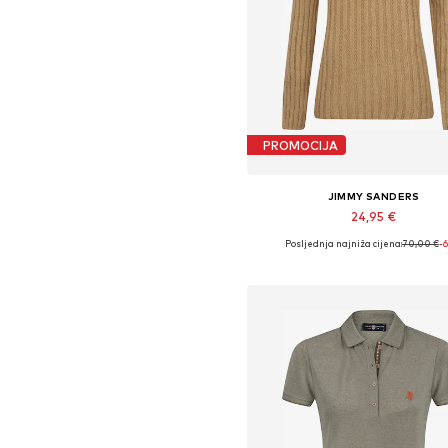
PROMOCIJA
JIMMY SANDERS
24,95 €
Posljednja najniža cijena:
70,00 €
-
Dostupne veličine: S, M, L, X
Dodaj u košaricu