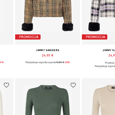
PROMOCIJA
PROMOCIJA
JIMMY SANDERS
JIMMY 
24,95 €
24,
44%
Posljednja najniža cijena:
72,90 €
-65%
Prvotno:
Dostupne veličine: M, L, XL
Dostupne velič
Posljednja najniž
Dodaj u košaricu
Dodaj u 