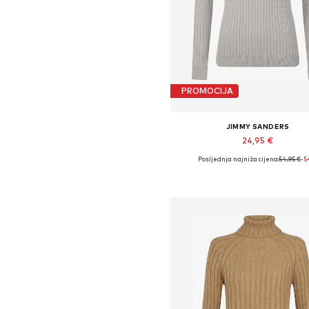
PROMOCIJA
JIMMY SANDERS
24,95 €
Posljednja najniža cijena:
54,95 €
-
Dostupne veličine: S, M, L, X
Dodaj u košaricu