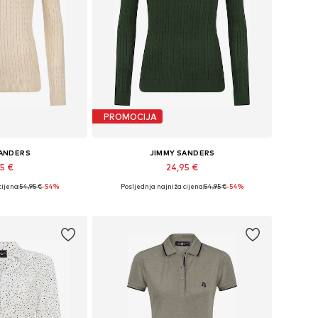
PROMOCIJA
SANDERS
JIMMY SANDERS
95 €
24,95 €
cijena:
54,95 €
-54%
Posljednja najniža cijena:
54,95 €
-54%
ine: M, L, XL
Dostupne veličine: M, L, XL
košaricu
Dodaj u košaricu