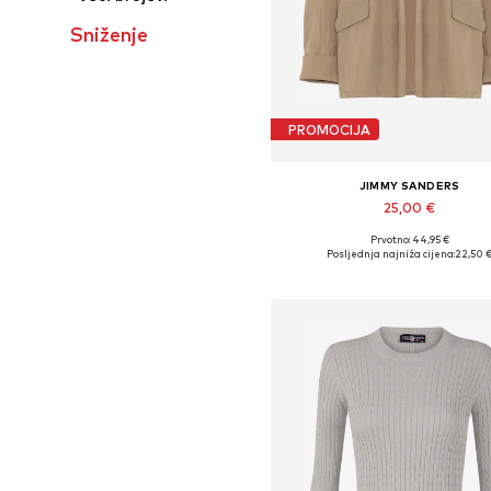
Sniženje
PROMOCIJA
JIMMY SANDERS
25,00 €
Prvotno: 44,95 €
Dostupne veličine: S-M
Posljednja najniža cijena:
22,50 
Dodaj u košaricu