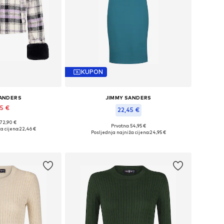
KUPON
SANDERS
JIMMY SANDERS
95 €
22,45 €
 72,90 €
ine: M, L, XL
Prvotno: 54,95 €
a cijena:
22,46 €
Dostupne veličine: 36, 38, 40
Posljednja najniža cijena:
24,95 €
košaricu
Dodaj u košaricu