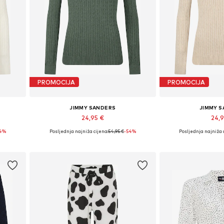
PROMOCIJA
PROMOCIJA
JIMMY SANDERS
JIMMY 
24,95 €
24,
54%
Posljednja najniža cijena:
54,95 €
-54%
Posljednja najniža 
Dostupne veličine: M, L, XL
Dostupne velič
Dodaj u košaricu
Dodaj u 