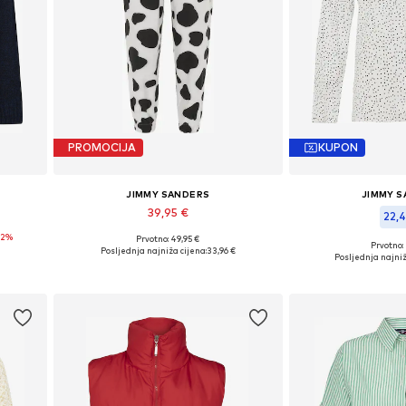
PROMOCIJA
KUPON
JIMMY SANDERS
JIMMY 
39,95 €
22,
72%
Prvotno: 49,95 €
Dostupne veličine: 38, 40
Prvotno:
Posljednja najniža cijena:
33,96 €
Dostupne vel
Posljednja najniž
Dodaj u košaricu
Dodaj u 