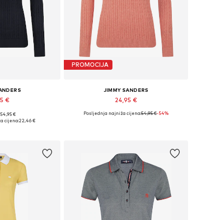
PROMOCIJA
SANDERS
JIMMY SANDERS
95 €
24,95 €
Posljednja najniža cijena:
54,95 €
-54%
 54,95 €
ne: S, M, L, XL
Dostupne veličine: S, M, L, XL
a cijena:
22,46 €
košaricu
Dodaj u košaricu