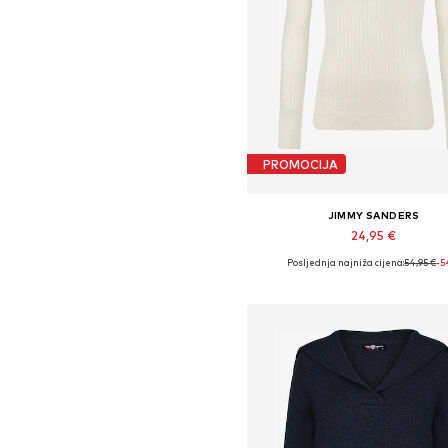
PROMOCIJA
JIMMY SANDERS
24,95 €
Posljednja najniža cijena:
54,95 €
-
Dostupne veličine: M, L, XL
Dodaj u košaricu