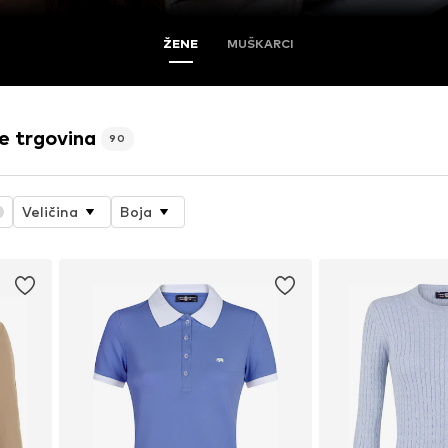
ŽENE
MUŠKARCI
e trgovina
90
Veličina
Boja