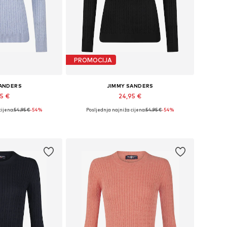
PROMOCIJA
SANDERS
JIMMY SANDERS
95 €
24,95 €
cijena:
54,95 €
-54%
Posljednja najniža cijena:
54,95 €
-54%
ne: S, M, L, XL
Dostupne veličine: S, M, L, XL
košaricu
Dodaj u košaricu