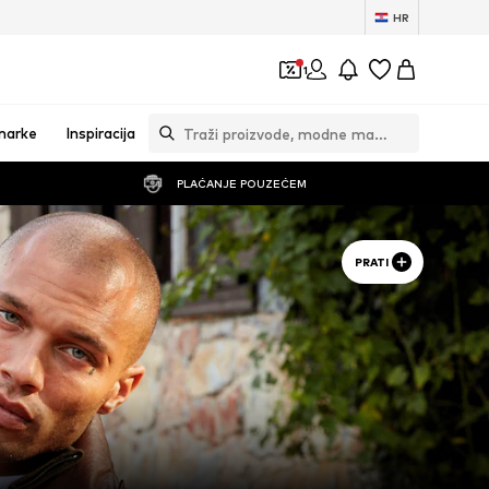
HR
1
marke
Inspiracija
PLAĆANJE POUZEĆEM
PRATI