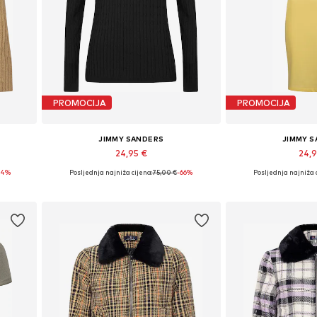
PROMOCIJA
PROMOCIJA
JIMMY SANDERS
JIMMY 
24,95 €
24,
64%
Posljednja najniža cijena:
+
2
75,00 €
-66%
Posljednja najniža 
L
Dostupne veličine: S, M, L
Dostupne veliči
Dodaj u košaricu
Dodaj u 