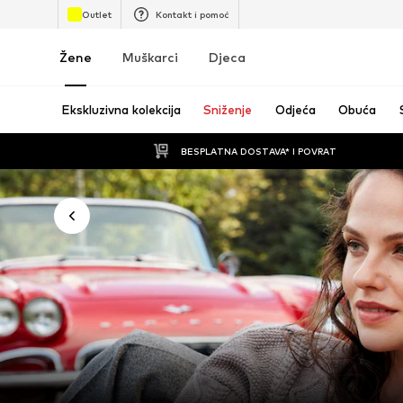
Outlet
Kontakt i pomoć
Žene
Muškarci
Djeca
Ekskluzivna kolekcija
Sniženje
Odjeća
Obuća
BESPLATNA DOSTAVA* I POVRAT