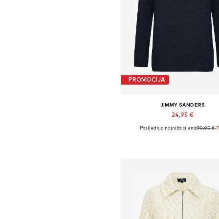
PROMOCIJA
JIMMY SANDERS
24,95 €
Posljednja najniža cijena:
90,00 €
-
Dostupne veličine: S, M
Dodaj u košaricu