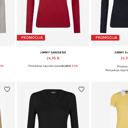
PROMOCIJA
PROMOCIJA
JIMMY SANDERS
JIMMY 
24,95 €
24,
54%
Posljednja najniža cijena:
54,95 €
-54%
Prvotno:
L
Dostupne veličine: S, M, L, XL
Dostupne veliči
Posljednja najniž
Dodaj u košaricu
Dodaj u 