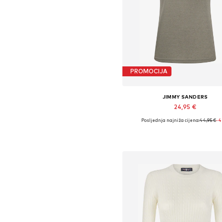
PROMOCIJA
JIMMY SANDERS
24,95 €
Posljednja najniža cijena:
44,95 €
-
Dostupne veličine: S, M
Dodaj u košaricu