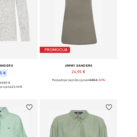
PROMOCIJA
SANDERS
JIMMY SANDERS
24,95 €
45 €
Posljednja najniža cijena:
49,95 €
-50%
Dostupne veličine: S, XL
 49,90 €
ičine: S, L
a cijena:
22,46 €
Dodaj u košaricu
košaricu