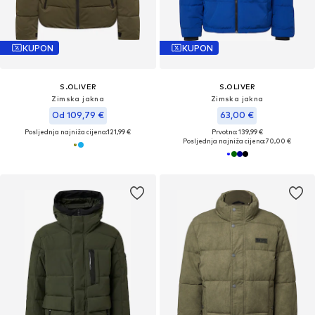
KUPON
KUPON
S.OLIVER
S.OLIVER
Zimska jakna
Zimska jakna
Od 109,79 €
63,00 €
Posljednja najniža cijena:
121,99 €
Prvotno: 139,99 €
Posljednja najniža cijena:
70,00 €