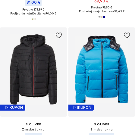
69,90 €
81,00 €
Prvotno: 99,90 €
Prvotno: 179,99 €
Posljednja najniža cijena:
52,43 €
Posljednja najniža cijena:
90,00 €
KUPON
KUPON
S.OLIVER
S.OLIVER
Zimska jakna
Zimska jakna