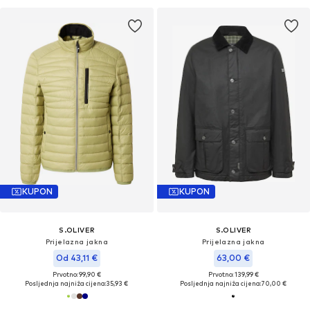
KUPON
KUPON
S.OLIVER
S.OLIVER
Prijelazna jakna
Prijelazna jakna
Od 43,11 €
63,00 €
Prvotno: 99,90 €
Prvotno: 139,99 €
Posljednja najniža cijena:
35,93 €
Posljednja najniža cijena:
70,00 €