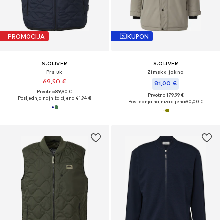
PROMOCIJA
KUPON
S.OLIVER
S.OLIVER
Prsluk
Zimska jakna
69,90 €
81,00 €
Prvotno: 89,90 €
Prvotno: 179,99 €
Posljednja najniža cijena:
41,94 €
Posljednja najniža cijena:
90,00 €