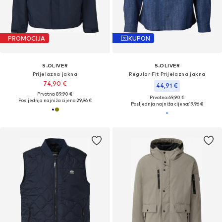
PROMOCIJA
KUPON
S.OLIVER
S.OLIVER
Prijelazna jakna
Regular Fit Prijelazna jakna
74,90 €
44,91 €
Prvotno: 89,90 €
Prvotno: 69,90 €
Posljednja najniža cijena:
29,96 €
Posljednja najniža cijena:
19,96 €