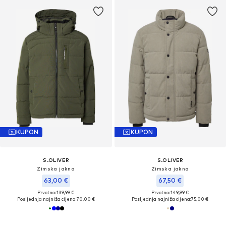
KUPON
KUPON
S.OLIVER
S.OLIVER
Zimska jakna
Zimska jakna
63,00 €
67,50 €
Prvotno: 139,99 €
Prvotno: 149,99 €
Posljednja najniža cijena:
70,00 €
Posljednja najniža cijena:
75,00 €