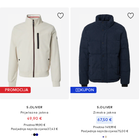
PROMOCIJA
KUPON
S.OLIVER
S.OLIVER
Prijelazna jakna
Zimska jakna
49,90 €
67,50 €
Prvotno: 99,90 €
Prvotno: 149,99 €
Posljednja najniža cijena:
37,43 €
Posljednja najniža cijena:
75,00 €