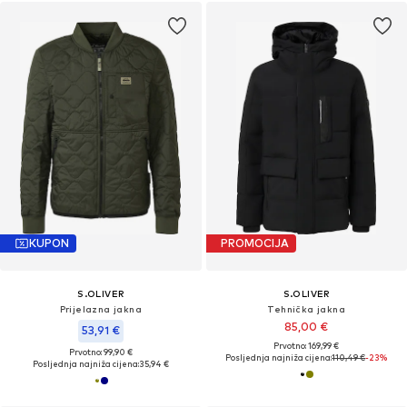
KUPON
PROMOCIJA
S.OLIVER
S.OLIVER
Prijelazna jakna
Tehnička jakna
85,00 €
53,91 €
Prvotno: 169,99 €
Prvotno: 99,90 €
Posljednja najniža cijena:
110,49 €
-23%
Posljednja najniža cijena:
35,94 €