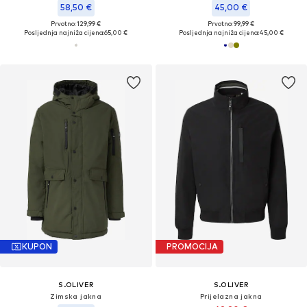
58,50 €
45,00 €
Prvotno: 129,99 €
Prvotno: 99,99 €
Posljednja najniža cijena:
65,00 €
Posljednja najniža cijena:
45,00 €
KUPON
PROMOCIJA
S.OLIVER
S.OLIVER
Zimska jakna
Prijelazna jakna