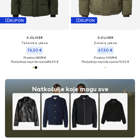
KUPON
KUPON
S.OLIVER
S.OLIVER
Tehnička jakna
Zimska jakna
76,50 €
67,50 €
Prvotno: 169,99 €
Prvotno: 149,99 €
Posljednja najniža cijena:
85,00 €
Posljednja najniža cijena:
75,00 €
Natkošulje koje mogu sve