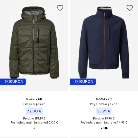
KUPON
KUPON
S.OLIVER
S.OLIVER
Zimska jakna
Prijelazna jakna
72,00 €
53,91 €
Prvotno: 159,99 €
Prvotno: 99,90 €
Posljednja najniža cijena:
80,00 €
Posljednja najniža cijena:
44,93 €