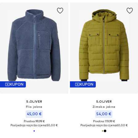
KUPON
KUPON
S.OLIVER
S.OLIVER
Flis jakna
Zimska jakna
45,00 €
54,00 €
Prvotno: 99,99 €
Prvotno: 119,99 €
Posljednja najniža cijena:
50,00 €
Posljednja najniža cijena:
60,00 €