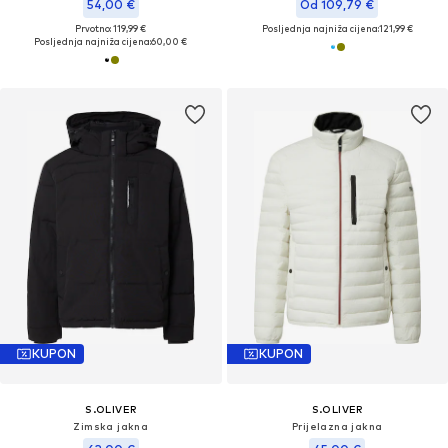
54,00 €
Od 109,79 €
Prvotno: 119,99 €
Posljednja najniža cijena:
121,99 €
Posljednja najniža cijena:
60,00 €
KUPON
KUPON
S.OLIVER
S.OLIVER
Zimska jakna
Prijelazna jakna