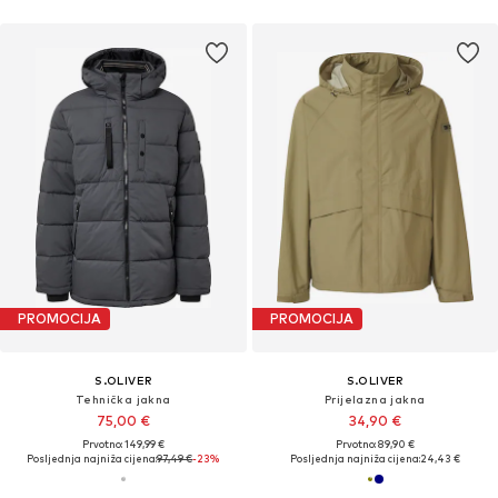
PROMOCIJA
PROMOCIJA
S.OLIVER
S.OLIVER
Tehnička jakna
Prijelazna jakna
75,00 €
34,90 €
Prvotno: 149,99 €
Prvotno: 89,90 €
Posljednja najniža cijena:
97,49 €
-23%
Posljednja najniža cijena:
24,43 €