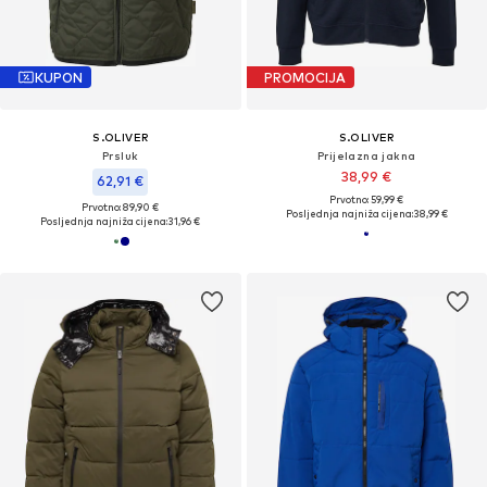
KUPON
PROMOCIJA
S.OLIVER
S.OLIVER
Prsluk
Prijelazna jakna
38,99 €
62,91 €
Prvotno: 59,99 €
Prvotno: 89,90 €
Posljednja najniža cijena:
38,99 €
Posljednja najniža cijena:
31,96 €