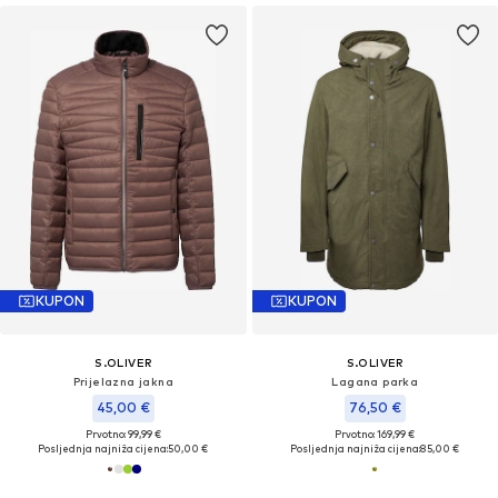
KUPON
KUPON
S.OLIVER
S.OLIVER
Prijelazna jakna
Lagana parka
45,00 €
76,50 €
Prvotno: 99,99 €
Prvotno: 169,99 €
Posljednja najniža cijena:
50,00 €
Posljednja najniža cijena:
85,00 €