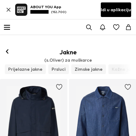
ABOUT YOU App
Idi u aplikaciju
(152.700)
Prati
Jakne
(s.Oliver) za muškarce
Prijelazne jakne
Prsluci
Zimske jakne
Kožne jakn