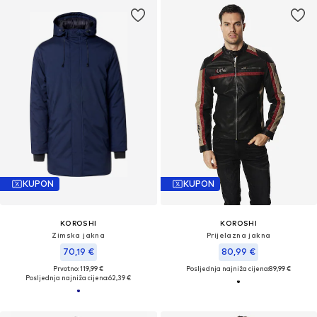
KUPON
KUPON
KOROSHI
KOROSHI
Zimska jakna
Prijelazna jakna
70,19 €
80,99 €
Prvotno: 119,99 €
Posljednja najniža cijena:
89,99 €
Posljednja najniža cijena:
62,39 €