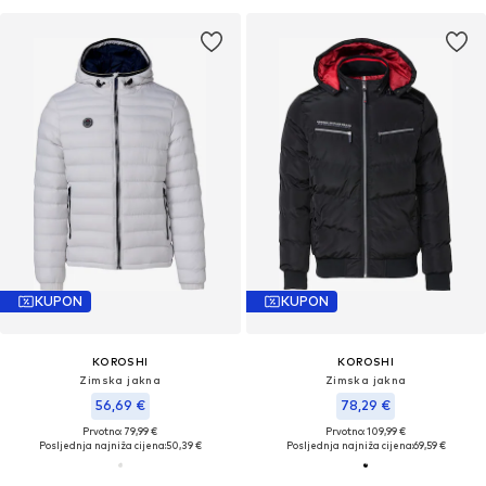
KUPON
KUPON
KOROSHI
KOROSHI
Zimska jakna
Zimska jakna
56,69 €
78,29 €
Prvotno: 79,99 €
Prvotno: 109,99 €
Posljednja najniža cijena:
50,39 €
Posljednja najniža cijena:
69,59 €