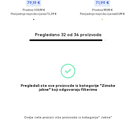
79,19 €
71,99 €
Prvotno: 109,99 €
Prvotno: 99,99 €
Posljednja najniža cijena:
70,39 €
Posljednja najniža cijena:
63,99 €
Pregledano 32 od 34 proizvoda
Pregledali ste sve proizvode iz kategorije "Zimske
jakne" koji odgovaraju filterima
Ovdje ćete pronaći više proizvoda iz kategorije" Jakne"