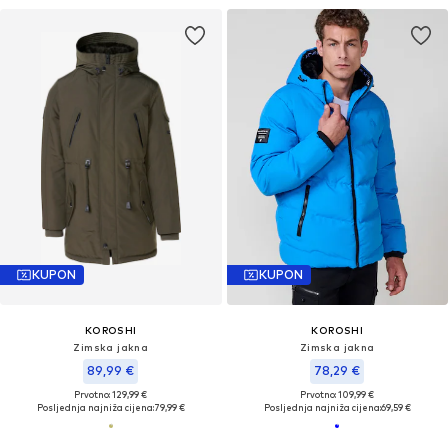
KUPON
KUPON
KOROSHI
KOROSHI
Zimska jakna
Zimska jakna
89,99 €
78,29 €
Prvotno: 129,99 €
Prvotno: 109,99 €
Posljednja najniža cijena:
79,99 €
Posljednja najniža cijena:
69,59 €