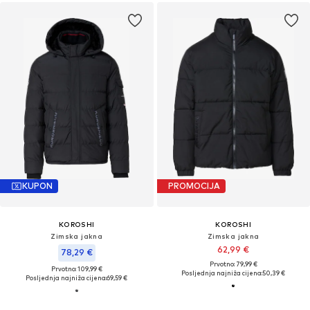
KUPON
PROMOCIJA
KOROSHI
KOROSHI
Zimska jakna
Zimska jakna
62,99 €
78,29 €
Prvotno: 79,99 €
Prvotno: 109,99 €
Posljednja najniža cijena:
50,39 €
Posljednja najniža cijena:
69,59 €