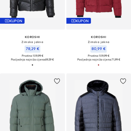
KUPON
KUPON
KOROSHI
KOROSHI
Zimska jakna
Zimska jakna
78,29 €
80,99 €
Prvotno: 109,99 €
Prvotno: 109,99 €
Posljednja najniža cijena:
69,59 €
Posljednja najniža cijena:
71,99 €