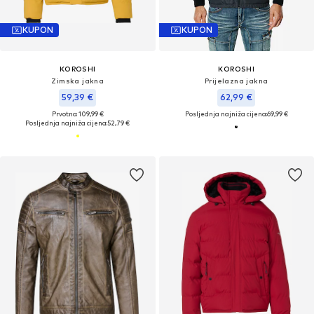
KUPON
KUPON
KOROSHI
KOROSHI
Zimska jakna
Prijelazna jakna
59,39 €
62,99 €
Prvotno: 109,99 €
Posljednja najniža cijena:
69,99 €
Posljednja najniža cijena:
52,79 €