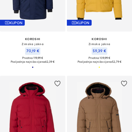
KUPON
KUPON
KOROSHI
KOROSHI
Zimska jakna
Zimska jakna
70,19 €
59,39 €
Prvotno: 119,99 €
Prvotno: 109,99 €
Posljednja najniža cijena:
62,39 €
Posljednja najniža cijena:
52,79 €