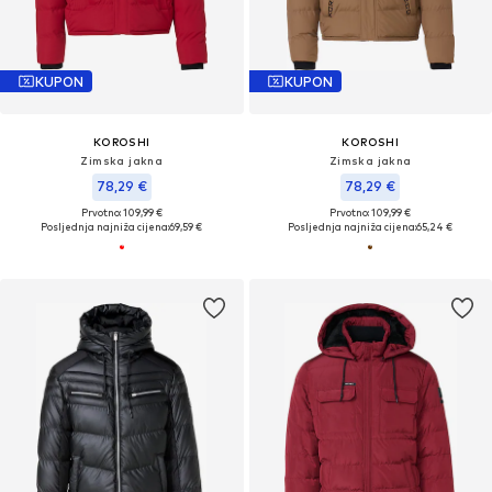
KUPON
KUPON
KOROSHI
KOROSHI
Zimska jakna
Zimska jakna
78,29 €
78,29 €
Prvotno: 109,99 €
Prvotno: 109,99 €
Posljednja najniža cijena:
69,59 €
Posljednja najniža cijena:
65,24 €