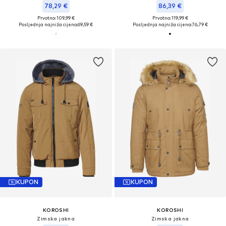
78,29 €
86,39 €
Prvotno: 109,99 €
Prvotno: 119,99 €
Posljednja najniža cijena:
69,59 €
Posljednja najniža cijena:
76,79 €
KUPON
KUPON
KOROSHI
KOROSHI
Zimska jakna
Zimska jakna