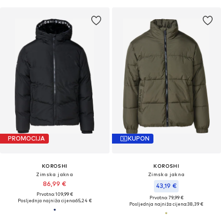
PROMOCIJA
KUPON
KOROSHI
KOROSHI
Zimska jakna
Zimska jakna
86,99 €
43,19 €
Prvotno: 109,99 €
Prvotno: 79,99 €
Posljednja najniža cijena:
65,24 €
Posljednja najniža cijena:
38,39 €