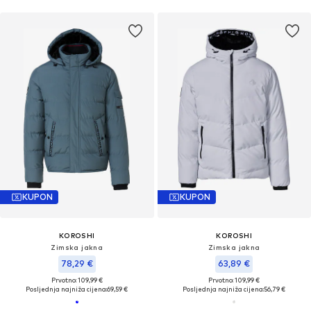
KUPON
KUPON
KOROSHI
KOROSHI
Zimska jakna
Zimska jakna
78,29 €
63,89 €
Prvotno: 109,99 €
Prvotno: 109,99 €
Posljednja najniža cijena:
69,59 €
Posljednja najniža cijena:
56,79 €