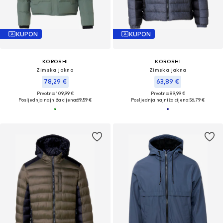
KUPON
KUPON
KOROSHI
KOROSHI
Zimska jakna
Zimska jakna
78,29 €
63,89 €
Prvotno: 109,99 €
Prvotno: 89,99 €
Posljednja najniža cijena:
69,59 €
Posljednja najniža cijena:
56,79 €