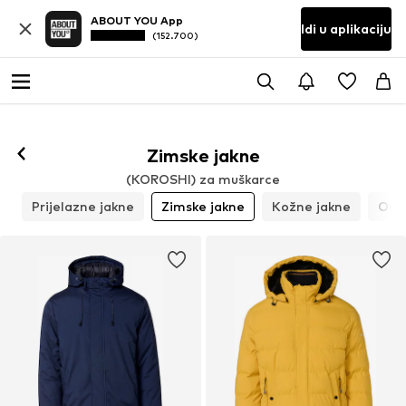
ABOUT YOU App
Idi u aplikaciju
(152.700)
Zimske jakne
(KOROSHI) za muškarce
i
Prijelazne jakne
Zimske jakne
Kožne jakne
Out