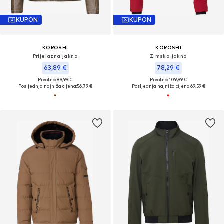
KUPON
KUPON
KOROSHI
KOROSHI
Prijelazna jakna
Zimska jakna
63,89 €
78,29 €
Prvotno: 89,99 €
Prvotno: 109,99 €
Posljednja najniža cijena:
56,79 €
Posljednja najniža cijena:
69,59 €