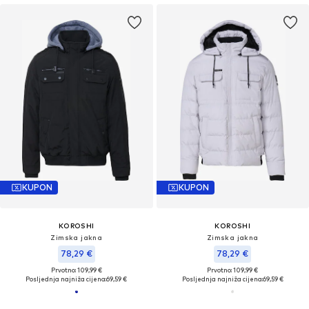
KUPON
KUPON
KOROSHI
KOROSHI
Zimska jakna
Zimska jakna
78,29 €
78,29 €
Prvotno: 109,99 €
Prvotno: 109,99 €
Posljednja najniža cijena:
69,59 €
Posljednja najniža cijena:
69,59 €