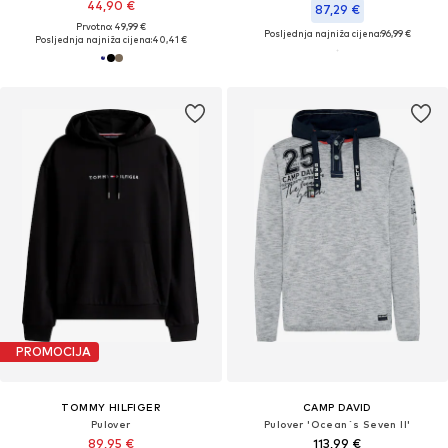
44,90 €
87,29 €
Prvotno: 49,99 €
Posljednja najniža cijena:
96,99 €
Posljednja najniža cijena:
40,41 €
PROMOCIJA
TOMMY HILFIGER
CAMP DAVID
Pulover
Pulover 'Ocean´s Seven II'
89,95 €
113,99 €