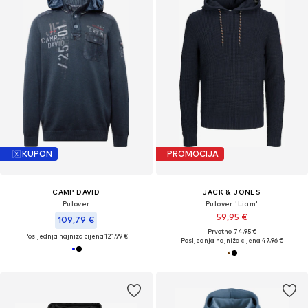
KUPON
PROMOCIJA
CAMP DAVID
JACK & JONES
Pulover
Pulover 'Liam'
59,95 €
109,79 €
Prvotno: 74,95 €
Posljednja najniža cijena:
121,99 €
Posljednja najniža cijena:
47,96 €