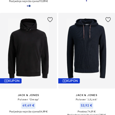
Posljednja najniža cijena:
113,99 €
KUPON
KUPON
JACK & JONES
JACK & JONES
Pulover 'Omap'
Pulover 'JJLink'
49,49 €
53,92 €
Posljednja najniža cijena:
54,99 €
Prvotno: 74,91 €
Posljednja najniža cijena:
47,93 €