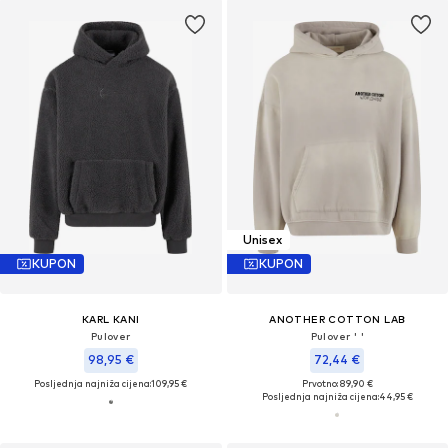
Unisex
KUPON
KUPON
KARL KANI
ANOTHER COTTON LAB
Pulover
Pulover ' '
98,95 €
72,44 €
Posljednja najniža cijena:
109,95 €
Prvotno: 89,90 €
Posljednja najniža cijena:
44,95 €