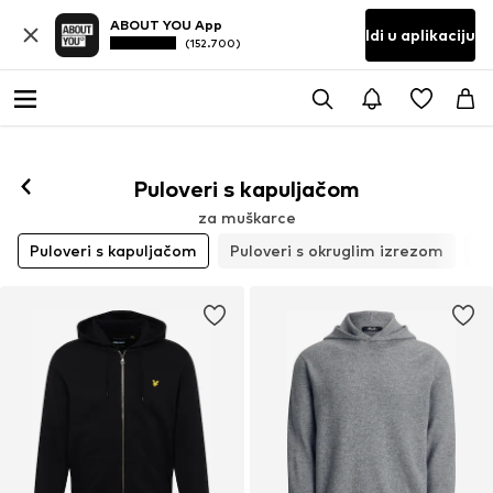
ABOUT YOU App
Idi u aplikaciju
(152.700)
Puloveri s kapuljačom
za muškarce
Puloveri s kapuljačom
Puloveri s okruglim izrezom
Pu