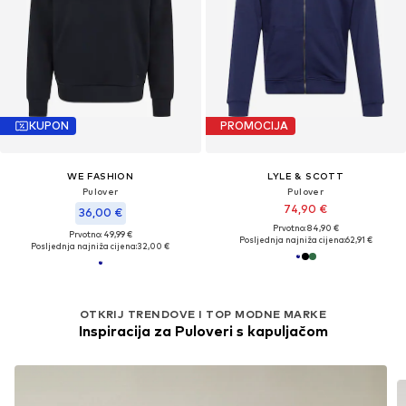
KUPON
PROMOCIJA
WE FASHION
LYLE & SCOTT
Pulover
Pulover
74,90 €
36,00 €
Prvotno: 84,90 €
Prvotno: 49,99 €
Posljednja najniža cijena:
62,91 €
Posljednja najniža cijena:
32,00 €
OTKRIJ TRENDOVE I TOP MODNE MARKE
Inspiracija za Puloveri s kapuljačom