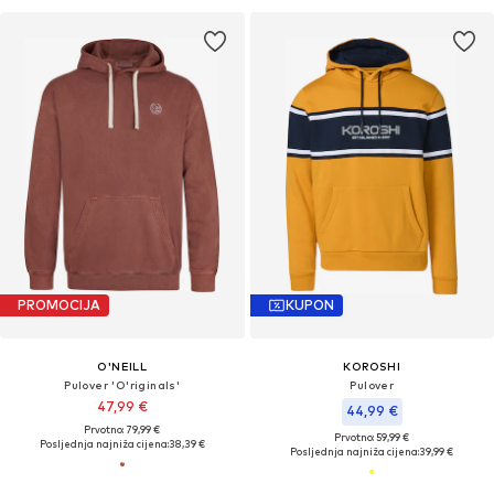
PROMOCIJA
KUPON
O'NEILL
KOROSHI
Pulover 'O'riginals'
Pulover
47,99 €
44,99 €
Prvotno: 79,99 €
Prvotno: 59,99 €
Posljednja najniža cijena:
38,39 €
Posljednja najniža cijena:
39,99 €