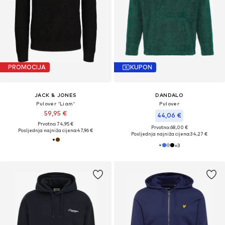
PROMOCIJA
KUPON
JACK & JONES
DANDALO
Pulover 'Liam'
Pulover
59,95 €
44,06 €
Prvotno: 74,95 €
Prvotno: 68,00 €
Posljednja najniža cijena:
47,96 €
Posljednja najniža cijena:
34,27 €
+
3