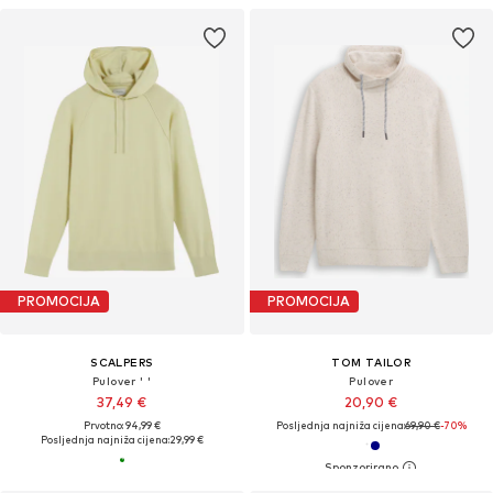
PROMOCIJA
PROMOCIJA
SCALPERS
TOM TAILOR
Pulover ' '
Pulover
37,49 €
20,90 €
Prvotno: 94,99 €
Posljednja najniža cijena:
69,90 €
-70%
Posljednja najniža cijena:
29,99 €