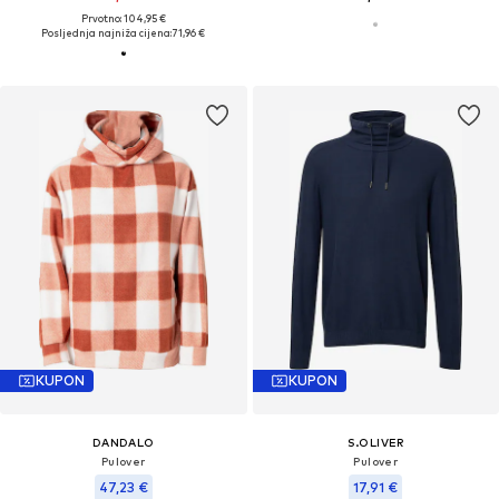
Prvotno: 104,95 €
Posljednja najniža cijena:
71,96 €
KUPON
KUPON
DANDALO
S.OLIVER
Pulover
Pulover
47,23 €
17,91 €