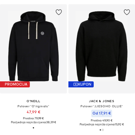
PROMOCIJA
KUPON
O'NEILL
JACK & JONES
Pulover 'O'riginals'
Pulover 'JJESOHO OLLIE'
47,99 €
Od 17,91 €
Prvotno: 79,99 €
Prvotno: 49,90 €
Posljednja najniža cijena:
38,39 €
Posljednja najniža cijena:
15,92 €