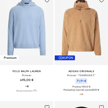
Premium
KUPON
POLO RALPH LAUREN
ADIDAS ORIGINALS
Pulover
Pulover 'TEAMGEIST'
495,00 €
71,91 €
Prvotno: 119,00 €
Posljednja najniža cijena:
55,93 €