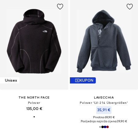
Unisex
KUPON
THE NORTH FACE
LAVECCHIA
Pulover
Pulover 'LV-214 Übergrößen'
135,00 €
35,91 €
Prvotno: 69,90 €
Posljednja najniža cijena:
39,90 €