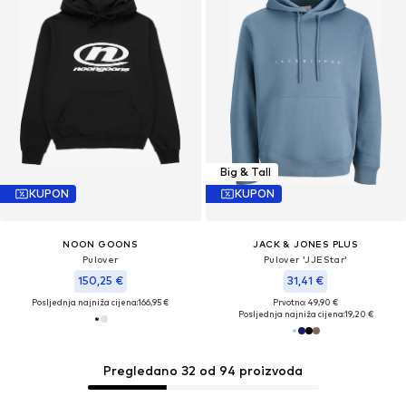
Big & Tall
KUPON
KUPON
NOON GOONS
JACK & JONES PLUS
Pulover
Pulover 'JJEStar'
150,25 €
31,41 €
Posljednja najniža cijena:
166,95 €
Prvotno: 49,90 €
Posljednja najniža cijena:
19,20 €
Pregledano 32 od 94 proizvoda