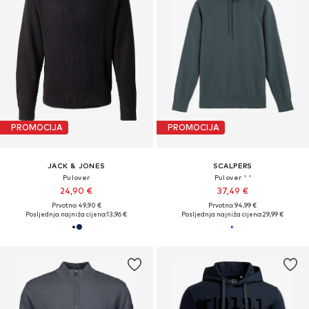
PROMOCIJA
PROMOCIJA
JACK & JONES
SCALPERS
Pulover
Pulover ' '
24,90 €
37,49 €
Prvotno: 49,90 €
Prvotno: 94,99 €
Posljednja najniža cijena:
13,96 €
Posljednja najniža cijena:
29,99 €