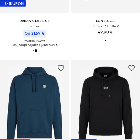
KUPON
URBAN CLASSICS
LONSDALE
Pulover
Pulover 'Tadley'
49,90 €
Od 21,59 €
Prvotno: 39,99 €
Posljednja najniža cijena:
19,79 €