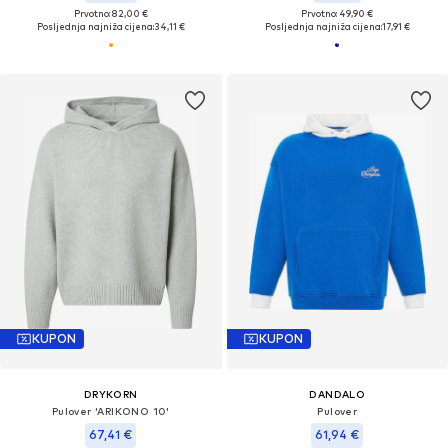
Prvotno: 82,00 €
Prvotno: 49,90 €
Posljednja najniža cijena:
34,11 €
Posljednja najniža cijena:
17,91 €
KUPON
KUPON
DRYKORN
DANDALO
Pulover 'ARIKONO 10'
Pulover
67,41 €
61,94 €