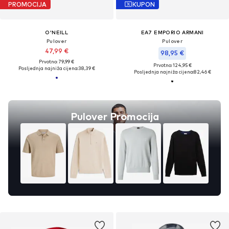
PROMOCIJA
KUPON
O'NEILL
EA7 EMPORIO ARMANI
Pulover
Pulover
47,99 €
98,95 €
Prvotno: 79,99 €
Prvotno: 124,95 €
Posljednja najniža cijena:
38,39 €
Posljednja najniža cijena:
82,46 €
Pulover Promocija