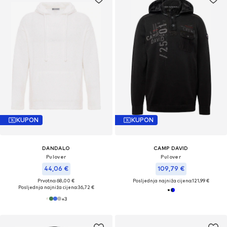
KUPON
KUPON
DANDALO
CAMP DAVID
Pulover
Pulover
44,06 €
109,79 €
Prvotno: 68,00 €
Posljednja najniža cijena:
121,99 €
Posljednja najniža cijena:
36,72 €
+
3