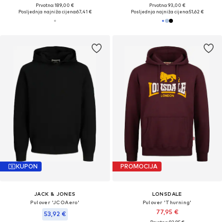
Prvotno: 189,00 €
Prvotno: 93,00 €
Posljednja najniža cijena:
67,41 €
Posljednja najniža cijena:
51,62 €
KUPON
PROMOCIJA
JACK & JONES
LONSDALE
Pulover 'JCOAero'
Pulover 'Thurning'
77,95 €
53,92 €