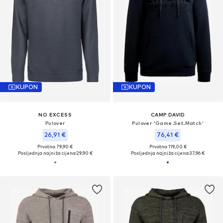
KUPON
KUPON
NO EXCESS
CAMP DAVID
Pulover
Pulover 'Game.Set.Match'
26,91 €
76,41 €
Prvotno: 79,90 €
Prvotno: 119,00 €
Posljednja najniža cijena:
29,90 €
Posljednja najniža cijena:
37,96 €