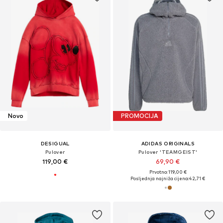
Novo
PROMOCIJA
DESIGUAL
ADIDAS ORIGINALS
Pulover
Pulover 'TEAMGEIST'
119,00 €
69,90 €
Prvotno: 119,00 €
Posljednja najniža cijena:
42,71 €