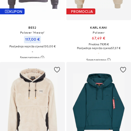
KUPON
PROMOCIJA
BE52
KARL KANI
Pulover 'Heavy'
Pulover
67,49 €
117,00 €
Prvotno: 79,95 €
Posljednja najniža cijena:
130,00 €
Posljednja najniža cijena:
57,37 €