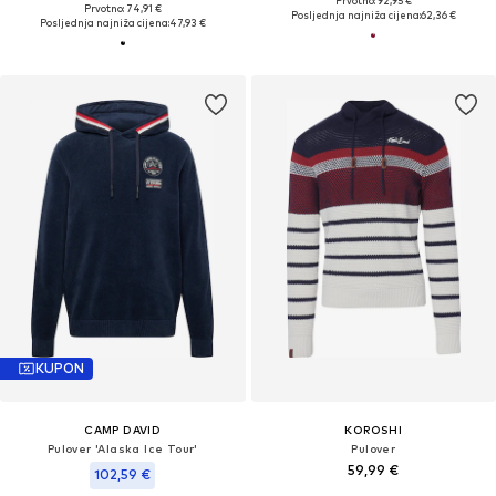
Prvotno: 92,95 €
Prvotno: 74,91 €
Posljednja najniža cijena:
62,36 €
Posljednja najniža cijena:
47,93 €
KUPON
CAMP DAVID
KOROSHI
Pulover 'Alaska Ice Tour'
Pulover
59,99 €
102,59 €