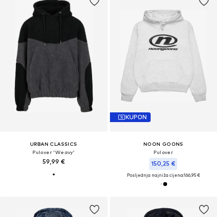
KUPON
URBAN CLASSICS
NOON GOONS
Pulover 'Weavy'
Pulover
59,99 €
150,25 €
Posljednja najniža cijena:
166,95 €