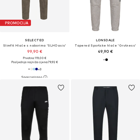
PROMOCIJA
SELECTED
LONSDALE
Slimfit Hlače s naborima 'SLHOasis'
Tapered Sportske hlače 'Grutness'
99,90 €
49,90 €
Prvotno: 119,00 €
Posljednja najniža cijena:
79,92 €
+
3