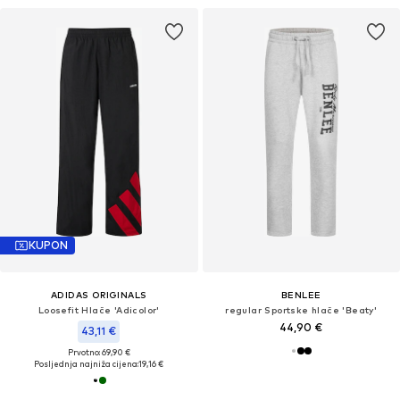
KUPON
ADIDAS ORIGINALS
BENLEE
Loosefit Hlače 'Adicolor'
regular Sportske hlače 'Beaty'
44,90 €
43,11 €
Prvotno: 69,90 €
Posljednja najniža cijena:
19,16 €