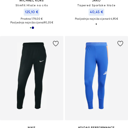
MICHAEL KORS
JAKO
Slimfit Hlače na crtu
Tapered Sportske hlače
125,10 €
40,45 €
Prvotno: 179,00 €
Posljednja najniža cijena:
44,95 €
Posljednja najniža cijena:
90,35 €
NIKE
ADIDAS PERFORMANCE