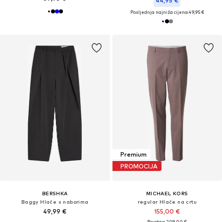
44,95 €
Posljednja najniža cijena:
49,95 €
Premium
PROMOCIJA
BERSHKA
MICHAEL KORS
Baggy Hlače s naborima
regular Hlače na crtu
49,99 €
155,00 €
Prvotno: 209,00 €