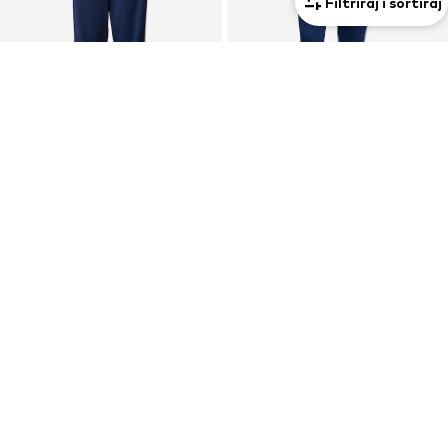
Filtriraj i sortiraj
PROMOCIJA
KUPON
ADIDAS ORIGINALS
ADIDAS PERFORMANCE
regular Hlače 'Firebird Adicolor'
Slimfit Sportske hlače 'Squadra 25'
49,90 €
40,45 €
Prvotno: 69,90 €
Posljednja najniža cijena:
44,95 €
Posljednja najniža cijena:
30,20 €