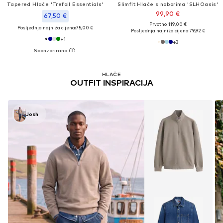
Tapered Hlače 'Trefoil Essentials'
Slimfit Hlače s naborima 'SLHOasis'
99,90 €
67,50 €
Prvotno: 119,00 €
Posljednja najniža cijena:
75,00 €
Posljednja najniža cijena:
79,92 €
+
1
+
3
HLAČE
OUTFIT INSPIRACIJA
Josh