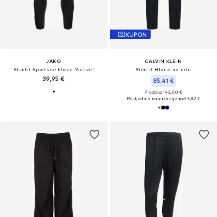
KUPON
JAKO
CALVIN KLEIN
Slimfit Sportske hlače 'Active'
Slimfit Hlače na crtu
39,95 €
85,41 €
Prvotno: 145,00 €
Posljednja najniža cijena:
43,92 €