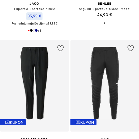
JAKO
BENLEE
Tapered Sportske hlače
regular Sportske hlače 'Moss'
44,90 €
35,95 €
Posljednja najniža cijena:
39,95 €
+
1
KUPON
KUPON