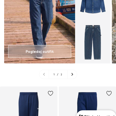
Pogledaj outfit
1
/
2