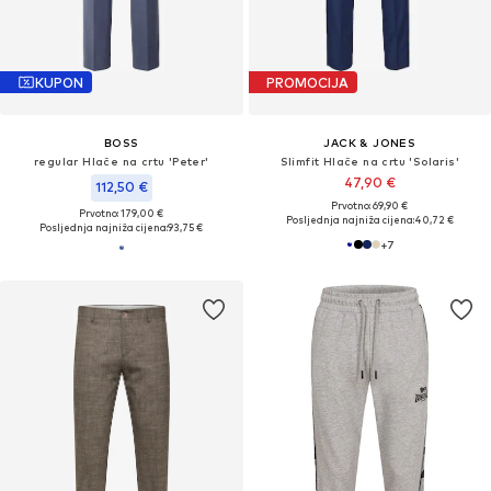
KUPON
PROMOCIJA
BOSS
JACK & JONES
regular Hlače na crtu 'Peter'
Slimfit Hlače na crtu 'Solaris'
47,90 €
112,50 €
Prvotno: 69,90 €
Prvotno: 179,00 €
Posljednja najniža cijena:
40,72 €
Posljednja najniža cijena:
93,75 €
+
7