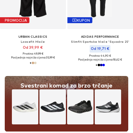
PROMOCIJA
KUPON
URBAN CLASSICS
ADIDAS PERFORMANCE
Loosefit Hlače
Slimfit Sportske hlače 'Squadra 25'
Od 39,99 €
Od 19,71 €
Prvotno: 49,99 €
Prvotno: 44,90 €
Posljednja najniža cijena:
35,99 €
Posljednja najniža cijena:
18,62 €
Svestrani komad za brzo trčanje