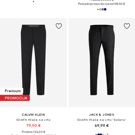
Posljednja najniža cijena:
108,50 €
Premium
PROMOCIJA
CALVIN KLEIN
JACK & JONES
Slimfit Hlače na crtu
Slimfit Hlače na crtu 'Solaris'
79,90 €
69,99 €
Prvotno: 145,00 €
+
7