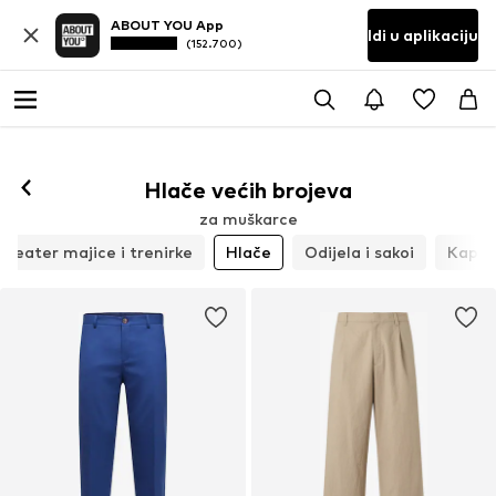
ABOUT YOU App
Idi u aplikaciju
(152.700)
Hlače većih brojeva
za muškarce
weater majice i trenirke
Hlače
Odijela i sakoi
Kaput