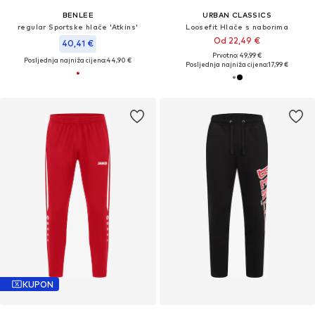
BENLEE
URBAN CLASSICS
regular Sportske hlače 'Atkins'
Loosefit Hlače s naborima
Od 22,49 €
40,41 €
Prvotno: 49,99 €
Posljednja najniža cijena:
44,90 €
Posljednja najniža cijena:
17,99 €
KUPON