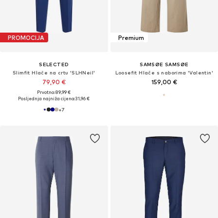
PROMOCIJA
Premium
SELECTED
SAMSØE SAMSØE
Slimfit Hlače na crtu 'SLHNeil'
Loosefit Hlače s naborima 'Valentin'
79,90 €
159,00 €
Prvotno: 89,99 €
Posljednja najniža cijena:
31,96 €
+
7