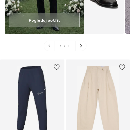
Pogledaj outfit
1
/
3