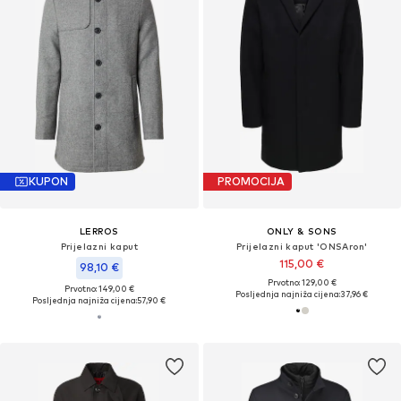
KUPON
PROMOCIJA
LERROS
ONLY & SONS
Prijelazni kaput
Prijelazni kaput 'ONSAron'
115,00 €
98,10 €
Prvotno: 129,00 €
Prvotno: 149,00 €
Posljednja najniža cijena:
37,96 €
Posljednja najniža cijena:
57,90 €