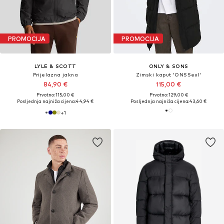
PROMOCIJA
PROMOCIJA
LYLE & SCOTT
ONLY & SONS
Prijelazna jakna
Zimski kaput 'ONSSeul'
84,90 €
115,00 €
Prvotno: 115,00 €
Prvotno: 129,00 €
Posljednja najniža cijena:
44,94 €
Posljednja najniža cijena:
43,60 €
+
1