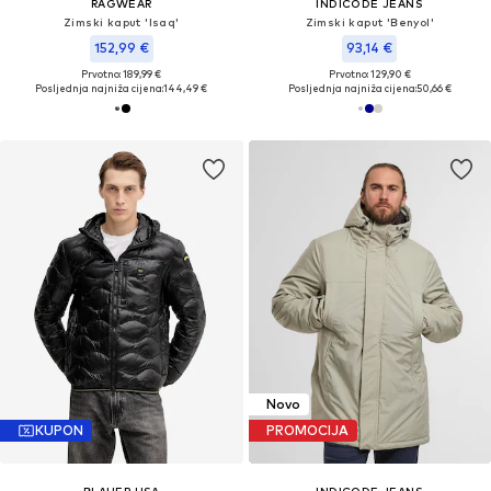
RAGWEAR
INDICODE JEANS
Zimski kaput 'Isaq'
Zimski kaput 'Benyol'
152,99 €
93,14 €
Prvotno: 189,99 €
Prvotno: 129,90 €
Posljednja najniža cijena:
144,49 €
Posljednja najniža cijena:
50,66 €
Novo
KUPON
PROMOCIJA
BLAUER.USA
INDICODE JEANS