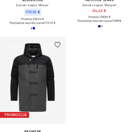
Zimski kaput 'Wave'
Zimski kaput 'Benyol'
84,43 €
170,10 €
Prvotno: 129,90 €
Prvotno: 319,00 €
Posljednja najniža cijena:
75,99 €
Posljednja najniža cijena:
170,10 €
PROMOCIJA
RAGWEAR