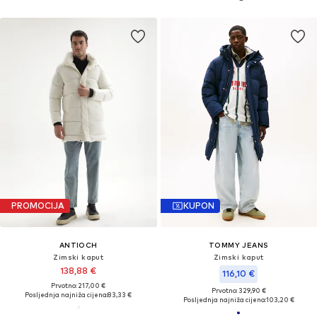
PROMOCIJA
KUPON
ANTIOCH
TOMMY JEANS
Zimski kaput
Zimski kaput
138,88 €
116,10 €
Prvotno: 217,00 €
Prvotno: 329,90 €
Posljednja najniža cijena:
83,33 €
Posljednja najniža cijena:
103,20 €