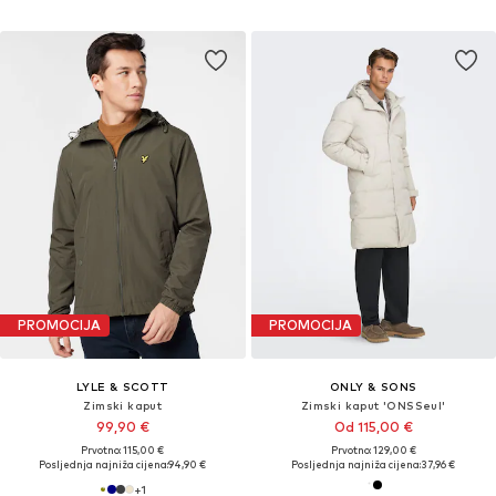
PROMOCIJA
PROMOCIJA
LYLE & SCOTT
ONLY & SONS
Zimski kaput
Zimski kaput 'ONSSeul'
99,90 €
Od 115,00 €
Prvotno: 115,00 €
Prvotno: 129,00 €
Posljednja najniža cijena:
94,90 €
Posljednja najniža cijena:
37,96 €
+
1