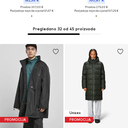
182,36 €
160,87 €
Prvotno: 307,00 €
Prvotno: 275,00 €
Posljednja najniža cijena:
121,57 €
Posljednja najniža cijena:
107,25 €
Pregledano 32 od 45 proizvoda
Unisex
PROMOCIJA
PROMOCIJA