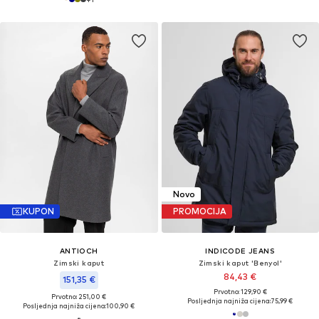
Novo
KUPON
PROMOCIJA
ANTIOCH
INDICODE JEANS
Zimski kaput
Zimski kaput 'Benyol'
84,43 €
151,35 €
Prvotno: 129,90 €
Prvotno: 251,00 €
Posljednja najniža cijena:
75,99 €
Posljednja najniža cijena:
100,90 €