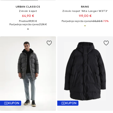
URBAN CLASSICS
RAINS
Zimski kaput
Zimski kaput 'Alta Longer W3T3'
64,90 €
119,00 €
Prvotno: 89,90 €
Posljednja najniža cijena:
400,00 €
-70%
Posljednja najniža cijena:
25,96 €
KUPON
KUPON