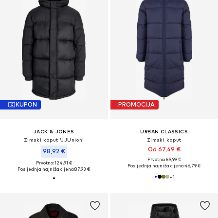
KUPON
PROMOCIJA
JACK & JONES
URBAN CLASSICS
Zimski kaput 'JJUnion'
Zimski kaput
Od 67,49 €
98,92 €
Prvotno: 89,99 €
Prvotno: 124,91 €
Posljednja najniža cijena:
46,79 €
Posljednja najniža cijena:
87,93 €
+
1