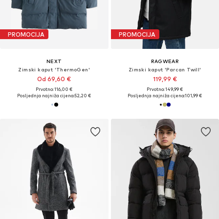
PROMOCIJA
PROMOCIJA
NEXT
RAGWEAR
Zimski kaput 'ThermoGen'
Zimski kaput 'Parcan Twill'
Od 69,60 €
119,99 €
Prvotno: 116,00 €
Prvotno: 149,99 €
Posljednja najniža cijena:
52,20 €
Posljednja najniža cijena:
101,99 €