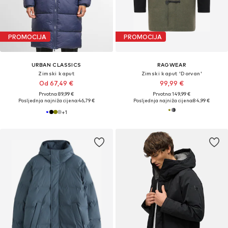
PROMOCIJA
PROMOCIJA
URBAN CLASSICS
RAGWEAR
Zimski kaput
Zimski kaput 'Dorvan'
Od 67,49 €
99,99 €
Prvotno: 89,99 €
Prvotno: 149,99 €
Posljednja najniža cijena:
46,79 €
Posljednja najniža cijena:
84,99 €
+
1