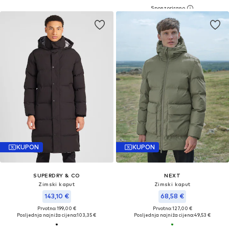
KUPON
KUPON
SUPERDRY & CO
NEXT
Zimski kaput
Zimski kaput
143,10 €
68,58 €
Prvotno: 199,00 €
Prvotno: 127,00 €
Posljednja najniža cijena:
103,35 €
Posljednja najniža cijena:
49,53 €