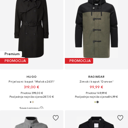
Premium
PROMOCIJA
PROMOCIJA
HUGO
RAGWEAR
Prijelazni kaput 'Maluks2631'
Zimski kaput 'Dorvan'
319,00 €
99,99 €
Prvotno: 399,00 €
Prvotno: 149,99 €
Posljednja najniža cijena:
287,10 €
Posljednja najniža cijena:
84,99 €