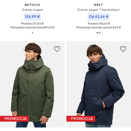
ANTIOCH
NEXT
Zimski kaput
Zimski kaput 'ThermoGen'
124,99 €
Od 62,64 €
Prvotno: 217,00 €
Prvotno: 116,00 €
Posljednja najniža cijena:
97,22 €
Posljednja najniža cijena:
45,24 €
PROMOCIJA
PROMOCIJA