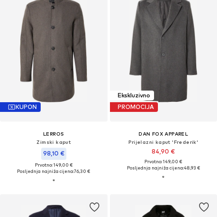
Ekskluzivno
KUPON
PROMOCIJA
LERROS
DAN FOX APPAREL
Zimski kaput
Prijelazni kaput 'Frederik'
84,90 €
98,10 €
Prvotno: 149,00 €
Prvotno: 149,00 €
Posljednja najniža cijena:
48,93 €
Posljednja najniža cijena:
76,30 €