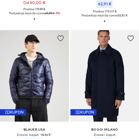
Od 60,00 €
62,91 €
Prvotno: 119,99 €
Prvotno: 179,00 €
Posljednja najniža cijena:
65,99 €
-9%
Posljednja najniža cijena:
55,92 €
KUPON
KUPON
BLAUER.USA
BOGGI MILANO
Zimski kaput 'WAVE'
Zimski kaput