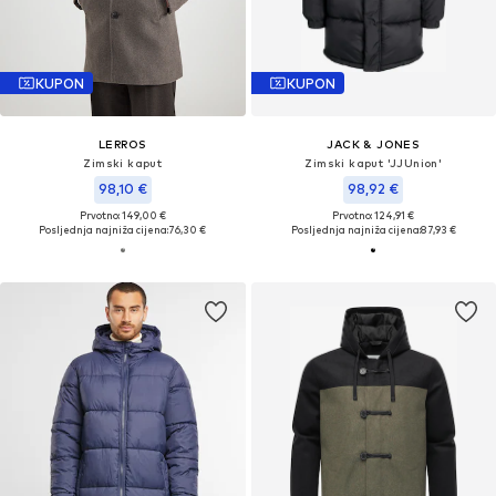
KUPON
KUPON
LERROS
JACK & JONES
Zimski kaput
Zimski kaput 'JJUnion'
98,10 €
98,92 €
Prvotno: 149,00 €
Prvotno: 124,91 €
Posljednja najniža cijena:
76,30 €
Posljednja najniža cijena:
87,93 €