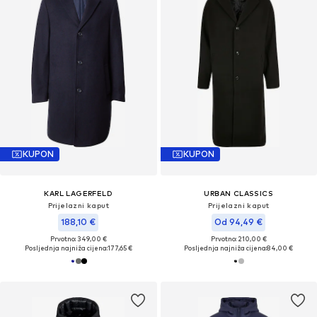
KUPON
KUPON
KARL LAGERFELD
URBAN CLASSICS
Prijelazni kaput
Prijelazni kaput
188,10 €
Od 94,49 €
Prvotno: 349,00 €
Prvotno: 210,00 €
Posljednja najniža cijena:
177,65 €
Posljednja najniža cijena:
84,00 €