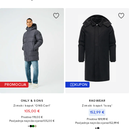
PROMOCIJA
KUPON
ONLY & SONS
RAGWEAR
Zimski kaput 'ONSCarl'
Zimski kaput 'Isaq'
105,00 €
152,99 €
Prvotno: 119,00 €
Prvotno: 189,99 €
Posljednja najniža cijena:
105,00 €
Posljednja najniža cijena:
152,99 €