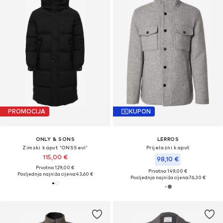
PROMOCIJA
KUPON
ONLY & SONS
LERROS
Zimski kaput 'ONSSeul'
Prijelazni kaput
115,00 €
98,10 €
Prvotno: 129,00 €
Prvotno: 149,00 €
Posljednja najniža cijena:
43,60 €
Posljednja najniža cijena:
76,30 €