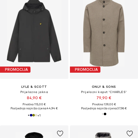
PROMOCIJA
PROMOCIJA
LYLE & SCOTT
ONLY & SONS
Prijelazna jakna
Prijelazni kaput 'CHARLES'
84,90 €
79,90 €
Prvotno: 115,00 €
Prvotno: 139,00 €
Posljednja najniža cijena:
44,94 €
Posljednja najniža cijena:
37,96 €
+
1