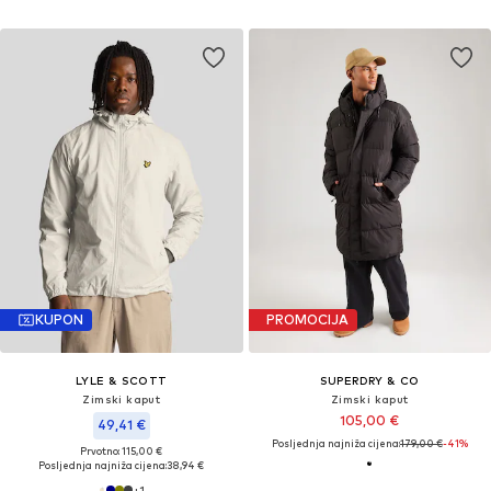
KUPON
PROMOCIJA
LYLE & SCOTT
SUPERDRY & CO
Zimski kaput
Zimski kaput
105,00 €
49,41 €
Posljednja najniža cijena:
179,00 €
-41%
Prvotno: 115,00 €
Posljednja najniža cijena:
38,94 €
+
1