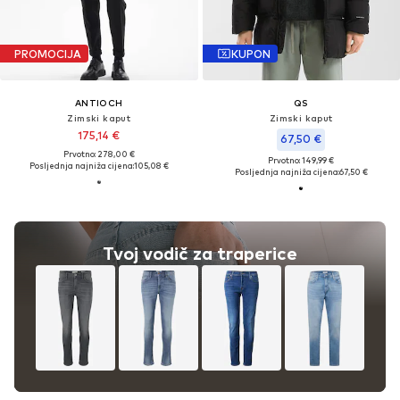
PROMOCIJA
KUPON
ANTIOCH
QS
Zimski kaput
Zimski kaput
175,14 €
67,50 €
Prvotno: 278,00 €
Prvotno: 149,99 €
Posljednja najniža cijena:
105,08 €
Posljednja najniža cijena:
67,50 €
Tvoj vodič za traperice