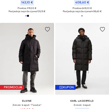
143,10 €
408,60 €
Prvotno: 319,00 €
Prvotno: 649,00 €
Posljednja najniža cijena:
135,15 €
Posljednja najniža cijena:
408,60 €
PROMOCIJA
KUPON
ELVINE
KARL LAGERFELD
Zimski kaput 'Teodor'
Zimski kaput