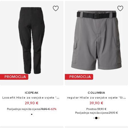
PROMOCIJA
PROMOCIJA
ICEPEAK
COLUMBIA
Loosefit Hlače za vanjske uvjete 'BLEVINS'
regular Hlače za vanjske uvjete 'Silver Ridge™'
29,90 €
39,90 €
Posljednja najniža cijena:
79,90 €
-62%
Prvotno: 59,90 €
Posljednja najniža cijena:
29,93 €