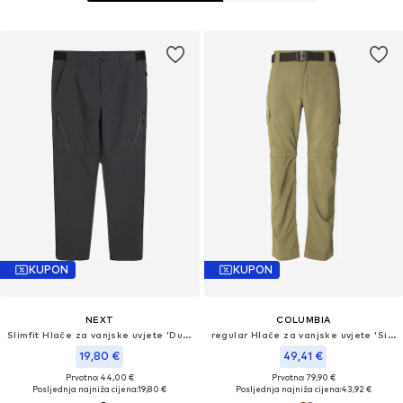
KUPON
KUPON
NEXT
COLUMBIA
Slimfit Hlače za vanjske uvjete 'Duratrek'
regular Hlače za vanjske uvjete 'Silver Ridge™'
19,80 €
49,41 €
Prvotno: 44,00 €
Prvotno: 79,90 €
Posljednja najniža cijena:
19,80 €
Posljednja najniža cijena:
43,92 €