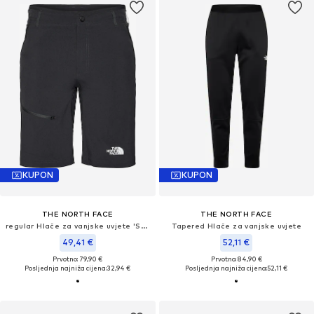
KUPON
KUPON
THE NORTH FACE
THE NORTH FACE
regular Hlače za vanjske uvjete 'Speelight'
Tapered Hlače za vanjske uvjete
49,41 €
52,11 €
Prvotno: 79,90 €
Prvotno: 84,90 €
Posljednja najniža cijena:
32,94 €
Posljednja najniža cijena:
52,11 €