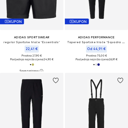
KUPON
KUPON
ADIDAS SPORTSWEAR
ADIDAS PERFORMANCE
regular Sportske hlače 'Essentials'
Tapered Sportske hlače 'Squadra 25'
22,41 €
Od 44,91 €
Prvotno: 27,90 €
Prvotno: 75,00 €
Posljednja najniža cijena:
24,90 €
Posljednja najniža cijena:
26,91 €