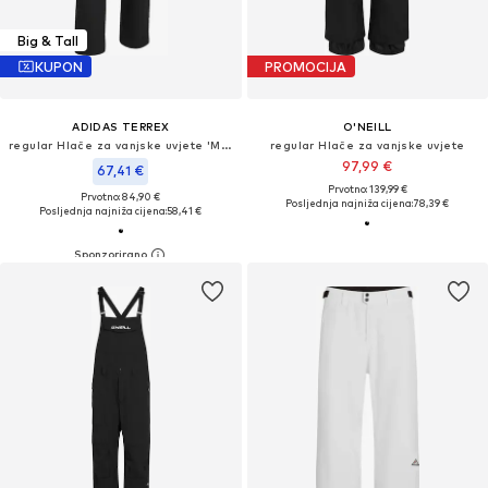
Big & Tall
KUPON
PROMOCIJA
ADIDAS TERREX
O'NEILL
regular Hlače za vanjske uvjete 'Multi Liteflex'
regular Hlače za vanjske uvjete
97,99 €
67,41 €
Prvotno: 139,99 €
Prvotno: 84,90 €
Posljednja najniža cijena:
78,39 €
Posljednja najniža cijena:
58,41 €