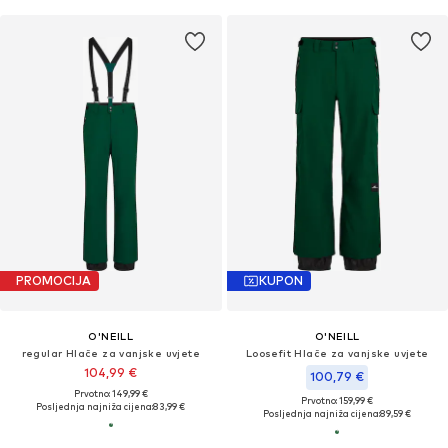
PROMOCIJA
KUPON
O'NEILL
O'NEILL
regular Hlače za vanjske uvjete
Loosefit Hlače za vanjske uvjete
104,99 €
100,79 €
Prvotno: 149,99 €
Prvotno: 159,99 €
Posljednja najniža cijena:
83,99 €
Posljednja najniža cijena:
89,59 €