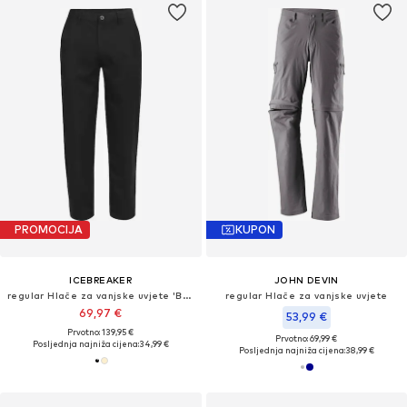
PROMOCIJA
KUPON
ICEBREAKER
JOHN DEVIN
regular Hlače za vanjske uvjete 'Berlin'
regular Hlače za vanjske uvjete
69,97 €
53,99 €
Prvotno: 139,95 €
Prvotno: 69,99 €
Posljednja najniža cijena:
34,99 €
Posljednja najniža cijena:
38,99 €