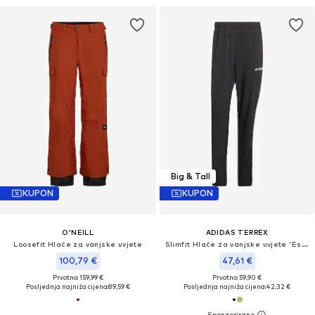
Big & Tall
KUPON
KUPON
O'NEILL
ADIDAS TERREX
Loosefit Hlače za vanjske uvjete
Slimfit Hlače za vanjske uvjete 'Essentials'
100,79 €
47,61 €
Prvotno: 159,99 €
Prvotno: 59,90 €
Posljednja najniža cijena:
89,59 €
Posljednja najniža cijena:
42,32 €