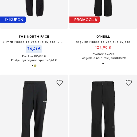
KUPON
PROMOCIJA
THE NORTH FACE
O'NEILL
Slimfit Hlače za vanjske uvjete 'Lighthing'
regular Hlače za vanjske uvjete
104,99 €
76,41 €
Prvotno: 149,99 €
Prvotno: 105,00 €
Posljednja najniža cijena:
83,99 €
Posljednja najniža cijena:
76,41 €