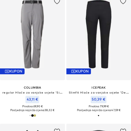
KUPON
KUPON
COLUMBIA
ICEPEAK
regular Hlače za vanjske uvjete 'Silver Ridge™'
Slimfit Hlače za vanjske uvjete 'Deford'
43,11 €
50,39 €
Prvotno: 69,90 €
Prvotno: 79,99 €
Posljednja najniža cijena:
38,32 €
Posljednja najniža cijena:
47,59 €