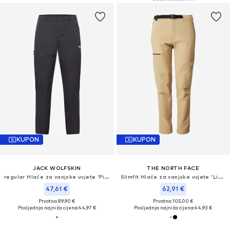
KUPON
KUPON
JACK WOLFSKIN
THE NORTH FACE
regular Hlače za vanjske uvjete 'Pico Trail'
Slimfit Hlače za vanjske uvjete 'Lighthing'
47,61 €
62,91 €
Prvotno: 89,90 €
Prvotno: 105,00 €
Posljednja najniža cijena:
44,97 €
Posljednja najniža cijena:
44,93 €