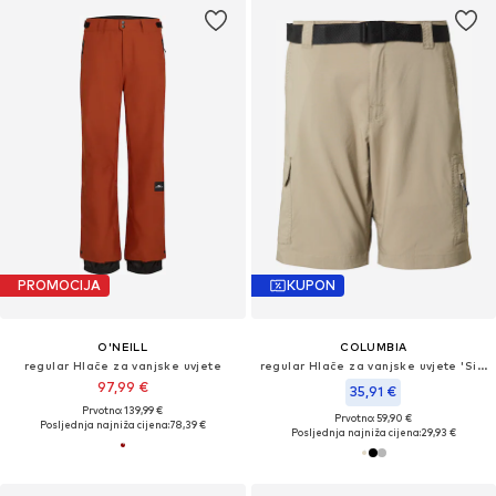
PROMOCIJA
KUPON
O'NEILL
COLUMBIA
regular Hlače za vanjske uvjete
regular Hlače za vanjske uvjete 'Silver Ridge™'
97,99 €
35,91 €
Prvotno: 139,99 €
Prvotno: 59,90 €
Posljednja najniža cijena:
78,39 €
Posljednja najniža cijena:
29,93 €