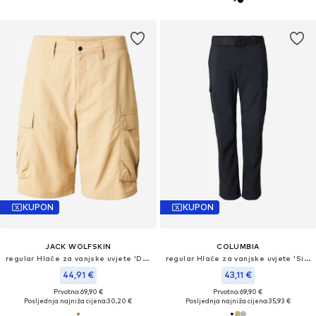
KUPON
KUPON
JACK WOLFSKIN
COLUMBIA
regular Hlače za vanjske uvjete 'DUNELAND'
regular Hlače za vanjske uvjete 'Silver Ridge™'
44,91 €
43,11 €
Prvotno: 69,90 €
Prvotno: 69,90 €
Posljednja najniža cijena:
30,20 €
Posljednja najniža cijena:
35,93 €