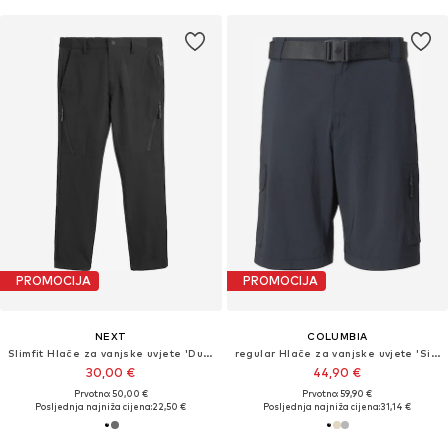
PROMOCIJA
PROMOCIJA
NEXT
COLUMBIA
Slimfit Hlače za vanjske uvjete 'Duratrek'
regular Hlače za vanjske uvjete 'Silver Ridge™'
30,00 €
44,90 €
Prvotno: 50,00 €
Prvotno: 59,90 €
Posljednja najniža cijena:
22,50 €
Posljednja najniža cijena:
31,14 €