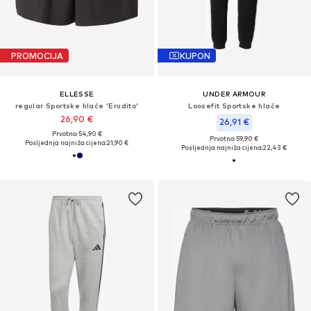
PROMOCIJA
KUPON
ELLESSE
UNDER ARMOUR
regular Sportske hlače 'Erudito'
Loosefit Sportske hlače
26,90 €
26,91 €
Prvotno: 54,90 €
Prvotno: 59,90 €
Posljednja najniža cijena:
21,90 €
Posljednja najniža cijena:
22,43 €