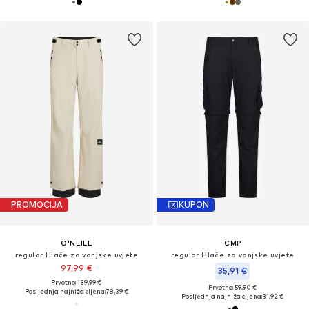
PROMOCIJA
KUPON
O'NEILL
CMP
regular Hlače za vanjske uvjete
regular Hlače za vanjske uvjete
97,99 €
35,91 €
Prvotno: 139,99 €
Prvotno: 59,90 €
Posljednja najniža cijena:
78,39 €
Posljednja najniža cijena:
31,92 €