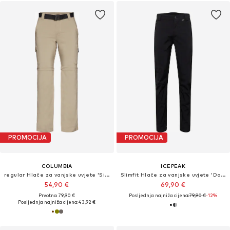
PROMOCIJA
PROMOCIJA
COLUMBIA
ICEPEAK
regular Hlače za vanjske uvjete 'Silver Ridge™'
Slimfit Hlače za vanjske uvjete 'Dorr'
54,90 €
69,90 €
Prvotno: 79,90 €
Posljednja najniža cijena:
79,90 €
-12%
Posljednja najniža cijena:
43,92 €