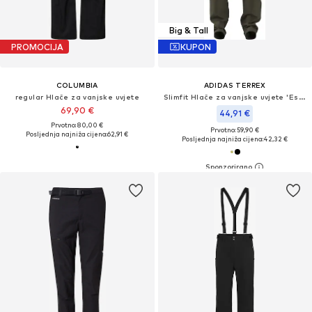
Big & Tall
PROMOCIJA
KUPON
COLUMBIA
ADIDAS TERREX
regular Hlače za vanjske uvjete
Slimfit Hlače za vanjske uvjete 'Essentials'
69,90 €
44,91 €
Prvotno: 80,00 €
Prvotno: 59,90 €
Posljednja najniža cijena:
62,91 €
Posljednja najniža cijena:
42,32 €