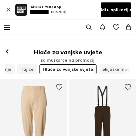
ABOUT YOU App
Idi u aplikaciju
(152.700)
Hlače za vanjske uvjete
za muškarce na promociji
žbanje
Tajice
Hlače za vanjske uvjete
Skijaške hlače