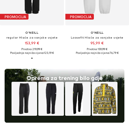
PROMOCIJA
PROMOCIJA
O'NEILL
O'NEILL
regular Hlače za vanjske uvjete
Loosefit Hlače za vanjske uvjete
153,99 €
95,99 €
Prvotno: 219,99 €
Prvotno: 159,99 €
Posljednja najniža cijena:
123,19 €
Posljednja najniža cijena:
76,79 €
Oprema za trening bilo gdje