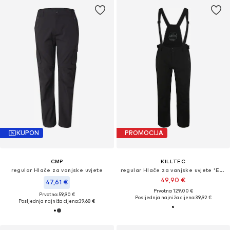
KUPON
PROMOCIJA
CMP
KILLTEC
regular Hlače za vanjske uvjete
regular Hlače za vanjske uvjete 'Enosh'
49,90 €
47,61 €
Prvotno: 129,00 €
Prvotno: 59,90 €
Posljednja najniža cijena:
39,92 €
Posljednja najniža cijena:
39,68 €