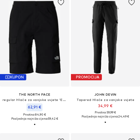
KUPON
PROMOCIJA
THE NORTH FACE
JOHN DEVIN
regular Hlače za vanjske uvjete 'EXPLORATION'
Tapered Hlače za vanjske uvjete
34,99 €
62,91 €
Prvotno: 59,99 €
Prvotno: 84,90 €
Posljednja najniža cijena:
24,49 €
Posljednja najniža cijena:
59,42 €