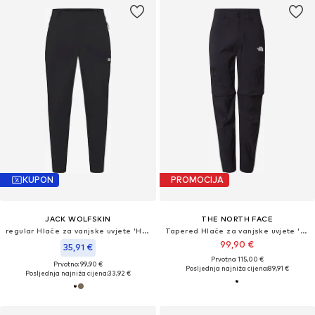
KUPON
PROMOCIJA
JACK WOLFSKIN
THE NORTH FACE
regular Hlače za vanjske uvjete 'Hikeout'
Tapered Hlače za vanjske uvjete 'EXPLORATION'
99,90 €
35,91 €
Prvotno: 115,00 €
Prvotno: 99,90 €
Posljednja najniža cijena:
89,91 €
Posljednja najniža cijena:
33,92 €