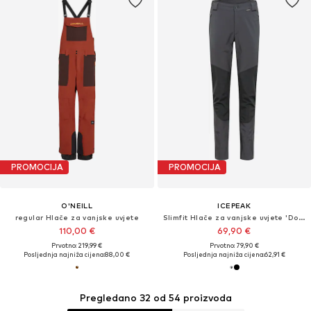
PROMOCIJA
PROMOCIJA
O'NEILL
ICEPEAK
regular Hlače za vanjske uvjete
Slimfit Hlače za vanjske uvjete 'Dorr'
110,00 €
69,90 €
Prvotno: 219,99 €
Prvotno: 79,90 €
Posljednja najniža cijena:
88,00 €
Posljednja najniža cijena:
62,91 €
Pregledano 32 od 54 proizvoda