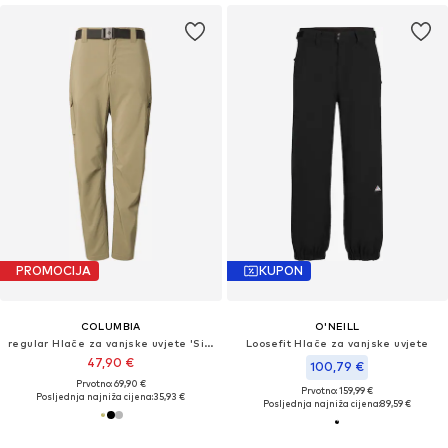
PROMOCIJA
KUPON
COLUMBIA
O'NEILL
regular Hlače za vanjske uvjete 'Silver Ridge™'
Loosefit Hlače za vanjske uvjete
47,90 €
100,79 €
Prvotno: 69,90 €
Prvotno: 159,99 €
Posljednja najniža cijena:
35,93 €
Posljednja najniža cijena:
89,59 €