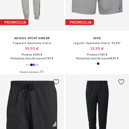
PROMOCIJA
PROMOCIJA
ADIDAS SPORTSWEAR
NIKE
Tapered Sportske hlače
regular Sportske hlače 'FLEX'
39,90 €
32,90 €
Prvotno: 49,90 €
Prvotno: 37,90 €
Posljednja najniža cijena:
27,92 €
Posljednja najniža cijena:
18,90 €
+
1