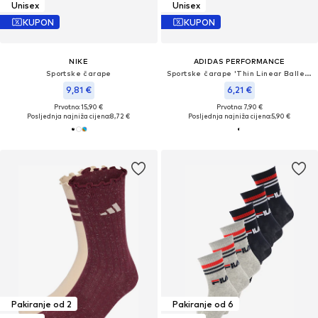
Unisex
Unisex
KUPON
KUPON
NIKE
ADIDAS PERFORMANCE
Sportske čarape
Sportske čarape 'Thin Linear Ballerina 2 Pairs'
9,81 €
6,21 €
Prvotno: 15,90 €
Prvotno: 7,90 €
Posljednja najniža cijena:
8,72 €
Posljednja najniža cijena:
5,90 €
Pakiranje od 2
Pakiranje od 6