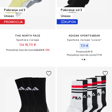
Pakiranje od 3
Pakiranje od 3
Unisex
Unisex
PROMOCIJA
KUPON
THE NORTH FACE
ADIDAS SPORTSWEAR
Sportske čarape
Sportske čarape 'Linear'
Od 18,70 €
7,11 €
Posljednja najniža cijena:
22,00 €
-15%
Prvotno: 8,90 €
Posljednja najniža cijena:
7,11 €