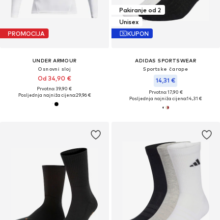
Pakiranje od 2
Unisex
PROMOCIJA
KUPON
UNDER ARMOUR
ADIDAS SPORTSWEAR
Osnovni sloj
Sportske čarape
Od 34,90 €
14,31 €
Prvotno: 39,90 €
Prvotno: 17,90 €
Posljednja najniža cijena:
29,96 €
Posljednja najniža cijena:
14,31 €