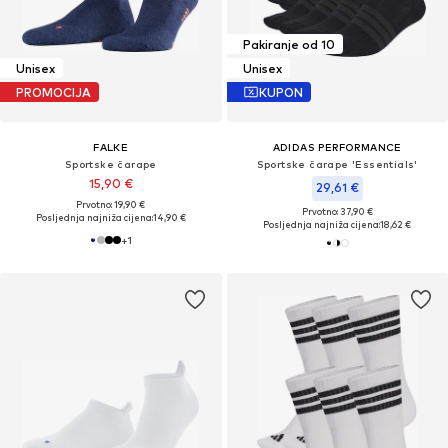
Pakiranje od 10
Unisex
Unisex
PROMOCIJA
KUPON
FALKE
ADIDAS PERFORMANCE
Sportske čarape
Sportske čarape 'Essentials'
15,90 €
29,61 €
Prvotno: 19,90 €
Prvotno: 37,90 €
Posljednja najniža cijena:
14,90 €
Posljednja najniža cijena:
18,62 €
+
1