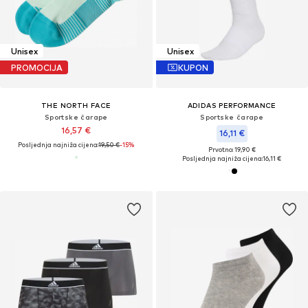
Unisex
Unisex
PROMOCIJA
KUPON
THE NORTH FACE
ADIDAS PERFORMANCE
Sportske čarape
Sportske čarape
16,57 €
16,11 €
Posljednja najniža cijena:
19,50 €
-15%
Prvotno: 19,90 €
Posljednja najniža cijena:
16,11 €