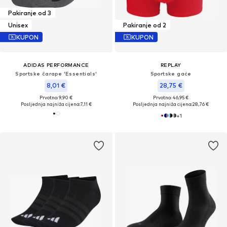
Pakiranje od 3
Unisex
Pakiranje od 2
KUPON
KUPON
ADIDAS PERFORMANCE
REPLAY
Sportske čarape 'Essentials'
Sportske gaće
8,01 €
28,75 €
Prvotno: 9,90 €
Prvotno: 46,95 €
Posljednja najniža cijena:
7,11 €
Posljednja najniža cijena:
28,76 €
+
1