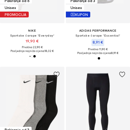
Pakiranje od 6
Pakiranje od 3
Unisex
Unisex
PROMOCIJA
KUPON
NIKE
ADIDAS PERFORMANCE
Sportske čarape 'Everyday'
Sportske čarape 'Essential'
19,90 €
8,91 €
Prvotno: 22,90 €
Prvotno: 11,90 €
Posljednja najniža cijena:
18,32 €
Posljednja najniža cijena:
8,91 €
Pakiranje od 3