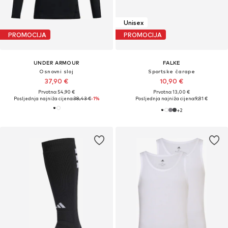
Unisex
PROMOCIJA
PROMOCIJA
UNDER ARMOUR
FALKE
Osnovni sloj
Sportske čarape
37,90 €
10,90 €
Prvotno: 54,90 €
Prvotno: 13,00 €
Posljednja najniža cijena:
38,43 €
-1%
Posljednja najniža cijena:
9,81 €
+
2