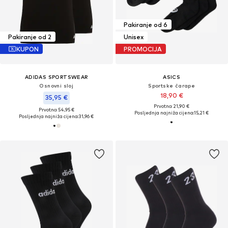
Pakiranje od 6
Pakiranje od 2
Unisex
KUPON
PROMOCIJA
ADIDAS SPORTSWEAR
ASICS
Osnovni sloj
Sportske čarape
18,90 €
35,95 €
Prvotno: 21,90 €
Prvotno: 54,95 €
Posljednja najniža cijena:
15,21 €
Posljednja najniža cijena:
31,96 €