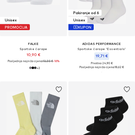
Pakiranje od 6
Unisex
Unisex
PROMOCIJA
KUPON
FALKE
ADIDAS PERFORMANCE
Sportske čarape
Sportske čarape 'Essentials'
10,90 €
19,71 €
Posljednja najniža cijena:
13,00 €
-16%
Prvotno: 24,90 €
Posljednja najniža cijena:
18,62 €
+
2