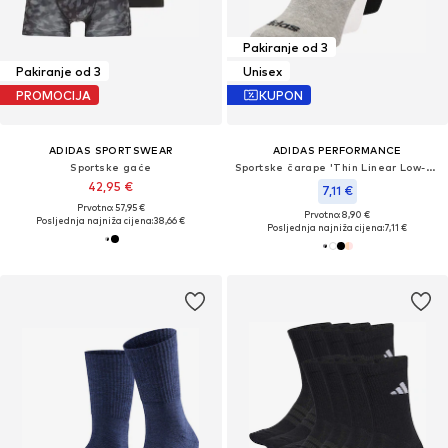
Pakiranje od 3
Pakiranje od 3
Unisex
PROMOCIJA
KUPON
ADIDAS SPORTSWEAR
ADIDAS PERFORMANCE
Sportske gaće
Sportske čarape 'Thin Linear Low-Cut'
42,95 €
7,11 €
Prvotno: 57,95 €
Prvotno: 8,90 €
Posljednja najniža cijena:
38,66 €
Posljednja najniža cijena:
7,11 €