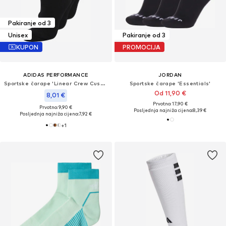
Pakiranje od 3
Unisex
Pakiranje od 3
KUPON
PROMOCIJA
ADIDAS PERFORMANCE
JORDAN
Sportske čarape 'Linear Crew Cushioned 3 Pairs'
Sportske čarape 'Essentials'
Od 11,90 €
8,01 €
Prvotno: 17,90 €
Prvotno: 9,90 €
Posljednja najniža cijena:
8,39 €
Posljednja najniža cijena:
7,92 €
+
1