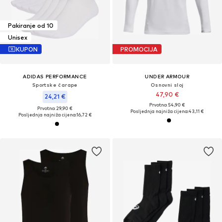
Pakiranje od 10
Unisex
KUPON
PROMOCIJA
ADIDAS PERFORMANCE
UNDER ARMOUR
Sportske čarape
Osnovni sloj
47,90 €
24,21 €
Prvotno: 54,90 €
Prvotno: 29,90 €
Posljednja najniža cijena:
43,11 €
Posljednja najniža cijena:
16,72 €