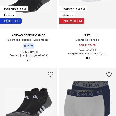
Pakiranje od 3
Pakiranje od 3
Unisex
Unisex
KUPON
PROMOCIJA
ADIDAS PERFORMANCE
NIKE
Sportske čarape 'Essentials'
Sportske čarape
Od 11,90 €
8,91 €
Prvotno: 15,90 €
Prvotno: 11,90 €
Posljednja najniža cijena:
10,71 €
Posljednja najniža cijena:
8,42 €