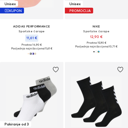
Unisex
Unisex
KUPON
PROMOCIJA
ADIDAS PERFORMANCE
NIKE
Sportske čarape
Sportske čarape
12,90 €
11,61 €
Prvotno: 15,90 €
Prvotno: 14,90 €
Posljednja najniža cijena:
10,71 €
Posljednja najniža cijena:
11,61 €
Pakiranje od 3