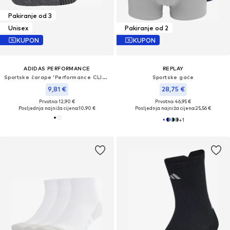
Pakiranje od 3
Unisex
Pakiranje od 2
KUPON
KUPON
ADIDAS PERFORMANCE
REPLAY
Sportske čarape 'Performance CLIMACOOL Cushioned Low 3 Pairs'
Sportske gaće
9,81 €
28,75 €
Prvotno: 12,90 €
Prvotno: 46,95 €
Posljednja najniža cijena:
10,90 €
Posljednja najniža cijena:
25,56 €
+
1