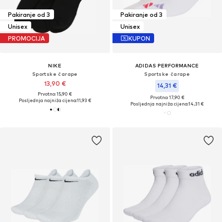
Pakiranje od 3
Pakiranje od 3
Unisex
Unisex
PROMOCIJA
KUPON
NIKE
ADIDAS PERFORMANCE
Sportske čarape
Sportske čarape
13,90 €
14,31 €
Prvotno: 15,90 €
Prvotno: 17,90 €
Posljednja najniža cijena:
11,93 €
Posljednja najniža cijena:
14,31 €