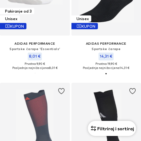
Pakiranje od 3
Unisex
Unisex
KUPON
KUPON
ADIDAS PERFORMANCE
ADIDAS PERFORMANCE
Sportske čarape 'Essentials'
Sportske čarape
8,01 €
14,31 €
Prvotno: 9,90 €
Prvotno: 19,90 €
Posljednja najniža cijena:
8,01 €
Posljednja najniža cijena:
14,31 €
Filtriraj i sortiraj