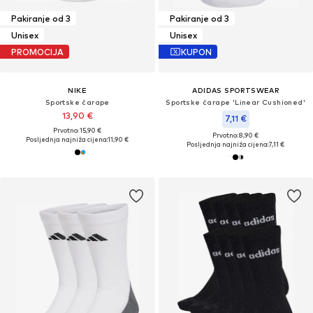
Pakiranje od 3
Pakiranje od 3
Unisex
Unisex
PROMOCIJA
KUPON
NIKE
ADIDAS SPORTSWEAR
Sportske čarape
Sportske čarape 'Linear Cushioned'
13,90 €
7,11 €
Prvotno: 15,90 €
Prvotno: 8,90 €
Posljednja najniža cijena:
11,90 €
Posljednja najniža cijena:
7,11 €