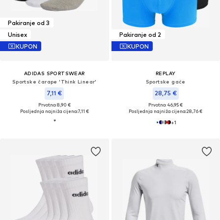
Pakiranje od 3
Unisex
Pakiranje od 2
KUPON
KUPON
ADIDAS SPORTSWEAR
REPLAY
Sportske čarape 'Think Linear'
Sportske gaće
7,11 €
28,75 €
Prvotno: 8,90 €
Prvotno: 46,95 €
Posljednja najniža cijena:
7,11 €
Posljednja najniža cijena:
28,76 €
+
1