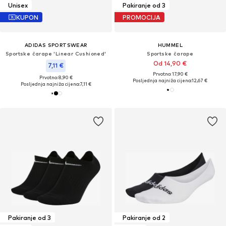
Unisex
Pakiranje od 3
KUPON
PROMOCIJA
ADIDAS SPORTSWEAR
HUMMEL
Sportske čarape 'Linear Cushioned'
Sportske čarape
Od 14,90 €
7,11 €
Prvotno: 17,90 €
Prvotno: 8,90 €
Posljednja najniža cijena:
12,67 €
Posljednja najniža cijena:
7,11 €
Pakiranje od 3
Pakiranje od 2