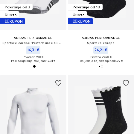
Pakiranje od 3
Pakiranje od 10
Unisex
Unisex
KUPON
KUPON
ADIDAS PERFORMANCE
ADIDAS PERFORMANCE
Sportske čarape 'Performance Climacool'
Sportske čarape
14,31 €
24,21 €
Prvotno: 17,90 €
Prvotno: 29,90 €
Posljednja najniža cijena:
14,31 €
Posljednja najniža cijena:
15,22 €