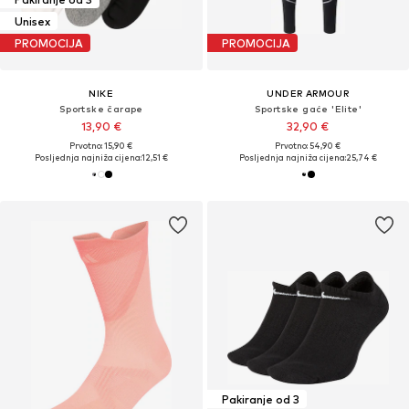
Unisex
PROMOCIJA
PROMOCIJA
NIKE
UNDER ARMOUR
Sportske čarape
Sportske gaće 'Elite'
13,90 €
32,90 €
Prvotno: 15,90 €
Prvotno: 54,90 €
Posljednja najniža cijena:
12,51 €
Posljednja najniža cijena:
25,74 €
Pakiranje od 3