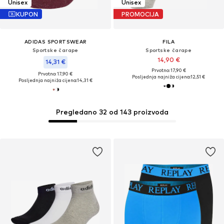
Unisex
Unisex
KUPON
PROMOCIJA
ADIDAS SPORTSWEAR
FILA
Sportske čarape
Sportske čarape
14,90 €
14,31 €
Prvotno: 17,90 €
Prvotno: 17,90 €
Posljednja najniža cijena:
12,51 €
Posljednja najniža cijena:
14,31 €
Pregledano 32 od 143 proizvoda