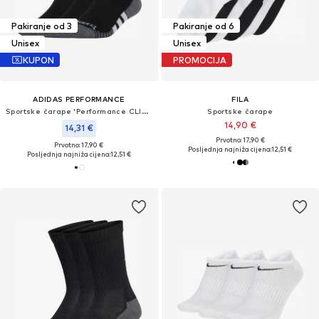
Pakiranje od 3
Pakiranje od 6
Unisex
Unisex
KUPON
PROMOCIJA
ADIDAS PERFORMANCE
FILA
Sportske čarape 'Performance CLIMACOOL Cushioned Crew 3 Pairs'
Sportske čarape
14,90 €
14,31 €
Prvotno: 17,90 €
Prvotno: 17,90 €
Posljednja najniža cijena:
12,51 €
Posljednja najniža cijena:
12,51 €