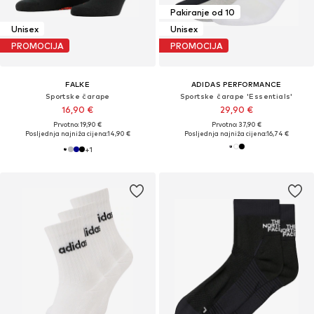
Pakiranje od 10
Unisex
Unisex
PROMOCIJA
PROMOCIJA
FALKE
ADIDAS PERFORMANCE
Sportske čarape
Sportske čarape 'Essentials'
16,90 €
29,90 €
Prvotno: 19,90 €
Prvotno: 37,90 €
Posljednja najniža cijena:
14,90 €
Posljednja najniža cijena:
16,74 €
+
1