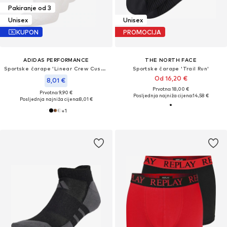
Pakiranje od 3
Unisex
Unisex
KUPON
PROMOCIJA
ADIDAS PERFORMANCE
THE NORTH FACE
Sportske čarape 'Linear Crew Cushioned 3 Pairs'
Sportske čarape 'Trail Run'
Od 16,20 €
8,01 €
Prvotno: 18,00 €
Prvotno: 9,90 €
Posljednja najniža cijena:
14,58 €
Posljednja najniža cijena:
8,01 €
+
1