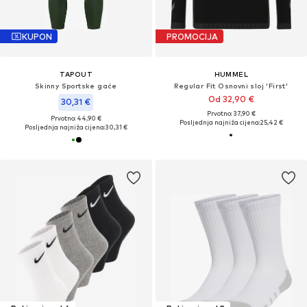
KUPON
PROMOCIJA
TAPOUT
HUMMEL
Skinny Sportske gaće
Regular Fit Osnovni sloj 'First'
Od 32,90 €
30,31 €
Prvotno: 37,90 €
Prvotno: 44,90 €
Posljednja najniža cijena:
25,42 €
Posljednja najniža cijena:
30,31 €