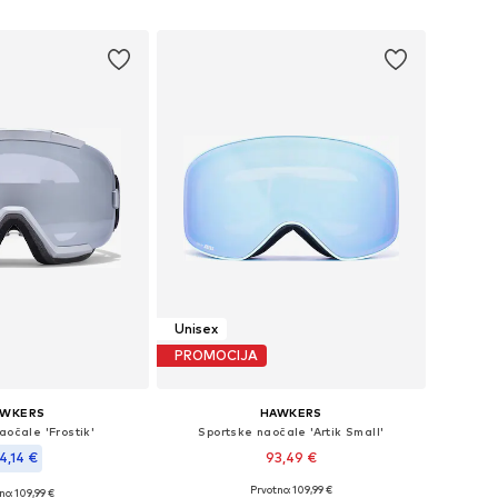
u košaricu
Dodaj u košaricu
Unisex
PROMOCIJA
AWKERS
HAWKERS
aočale 'Frostik'
Sportske naočale 'Artik Small'
4,14 €
93,49 €
Prvotno: 109,99 €
no: 109,99 €
Dostupne veličine: Onesize