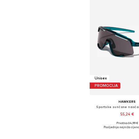
Unisex
PROMOCIJA
HAWKERS
Sportske sunčane naoča
55,24 €
Prvotno: 64,99 €
Dostupne veličine: 
Posljednja najniža cijena
Dodaj u košar