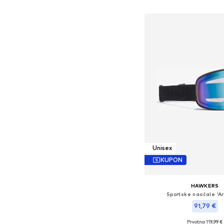
Dodaj u košar
Unisex
KUPON
HAWKERS
Sportske naočale 'Ar
91,79 €
Prvotno: 119,99 €