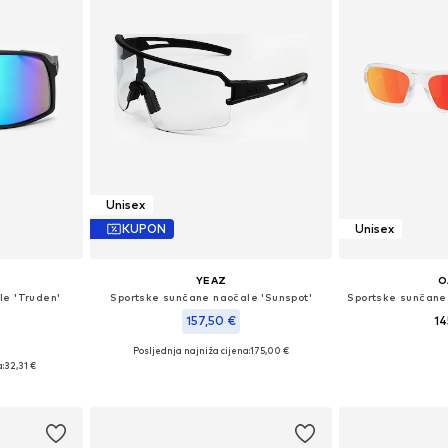
Unisex
KUPON
Unisex
YEAZ
O
le 'Truden'
Sportske sunčane naočale 'Sunspot'
157,50 €
14
Posljednja najniža cijena:
175,00 €
Dostupne veli
eitsgröße
Dostupne veličine: One Size
:
32,31 €
Dodaj 
icu
Dodaj u košaricu