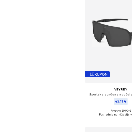
KUPON
VEYREY
Sportske sunčane naočale
43,11 €
+
9
Prvotno: 59,90 €
Dostupne veličine: Einh
Posljednja najniža cijen
Dodaj u košar