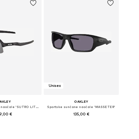
Unisex
AKLEY
OAKLEY
Sportske sunčane naočale 'SUTRO LITE SWEEP'
Sportske sunčane naočale 'MASSETER'
9,00 €
135,00 €
ličine: One Size
Dostupne veličine: Einheitsgröße
u košaricu
Dodaj u košaricu