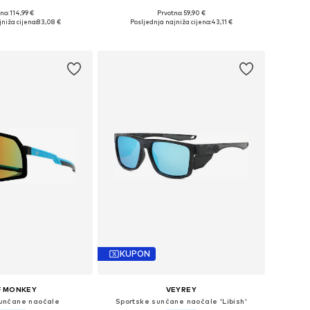
no: 114,99 €
Prvotno: 59,90 €
eličine: Onesize
Dostupne veličine: Einheitsgröße
niža cijena:
83,08 €
Posljednja najniža cijena:
43,11 €
u košaricu
Dodaj u košaricu
KUPON
F MONKEY
VEYREY
sunčane naočale
Sportske sunčane naočale 'Libish'