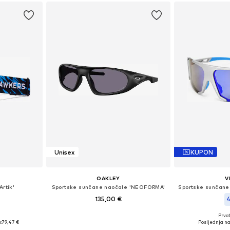
Unisex
KUPON
OAKLEY
V
Artik'
Sportske sunčane naočale 'NEOFORMA'
135,00 €
4
Prvot
Dostupne veličine: Einheitsgröße
Onesize
Dostupne veli
:
79,47 €
Posljednja na