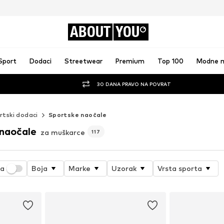
ABOUT
YOU
Sport
Dodaci
Streetwear
Premium
Top 100
Modne 
30 DANA PRAVO NA POVRAT
rtski dodaci
Sportske naočale
naočale
za muškarce
117
ja
Boja
Marke
Uzorak
Vrsta sporta