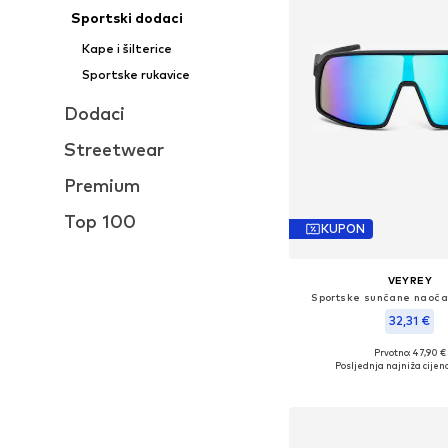
Sportski dodaci
Kape i šilterice
Sportske rukavice
Dodaci
Streetwear
Premium
Top 100
KUPON
VEYREY
Sportske sunčane naoča
32,31 €
Prvotno: 47,90 €
Dostupne veličine: Einh
Posljednja najniža cijena
Dodaj u košar