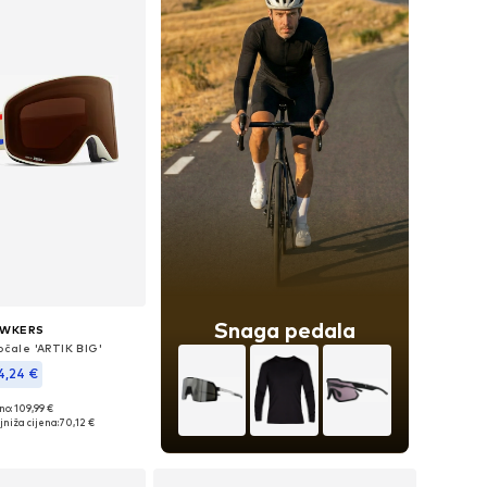
Snaga pedala
AWKERS
očale 'ARTIK BIG'
4,24 €
no: 109,99 €
eličine: Onesize
jniža cijena:
70,12 €
u košaricu