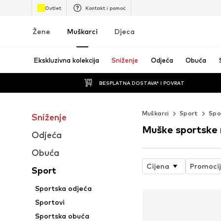
Outlet
Kontakt i pomoć
Žene
Muškarci
Djeca
Ekskluzivna kolekcija
Sniženje
Odjeća
Obuća
BESPLATNA DOSTAVA* I POVRAT
Muškarci
Sport
Spo
Sniženje
Muške sportske 
Odjeća
Obuća
Cijena
Promoci
Sport
Sportska odjeća
Sportovi
Sportska obuća