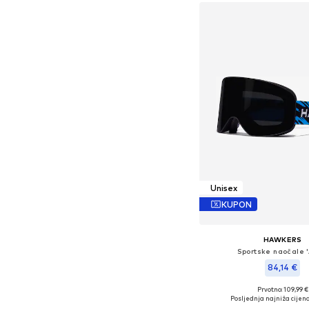
Unisex
KUPON
HAWKERS
Sportske naočale '
84,14 €
Prvotno: 109,99 €
Dostupne veličine: 
Posljednja najniža cijena