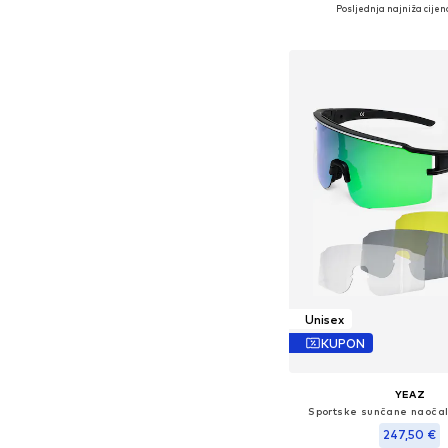
Dostupne veličine: 
Posljednja najniža cijen
Dodaj u košar
Unisex
KUPON
YEAZ
Sportske sunčane naočale
247,50 €