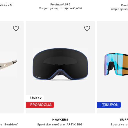
Prvotno: 64,99 €
275,00 €
Prvot
Dostupne veličine: Onesize
ne Size
Dostupne v
Posljednja najniža cijena:
41,43 €
Posljednja naj
Dodaj u košaricu
icu
Dodaj 
Unisex
PROMOCIJA
KUPON
HAWKERS
SUR
e 'Sunblow'
Sportske naočale 'ARTIK BIG'
Sportske 