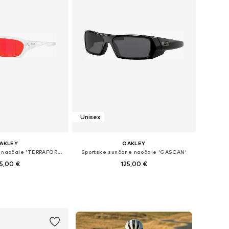
Unisex
AKLEY
OAKLEY
Sportske sunčane naočale 'TERRAFORMA'
Sportske sunčane naočale 'GASCAN'
5,00 €
125,00 €
čine: Einheitsgröße
Dostupne veličine: Einheitsgröße
u košaricu
Dodaj u košaricu