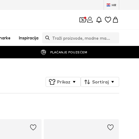
HR
1
marke
Inspiracija
PLAĆANJE POUZEĆEM
Prikaz
Sortiraj