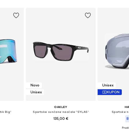
Dodaj u košaricu
icu
Dodaj 
Novo
Unisex
Unisex
KUPON
OAKLEY
H
tik Big'
Sportske sunčane naočale 'SYLAS'
Sportske n
135,00 €
8
Prvot
Dostupne veličine: Einheitsgröße