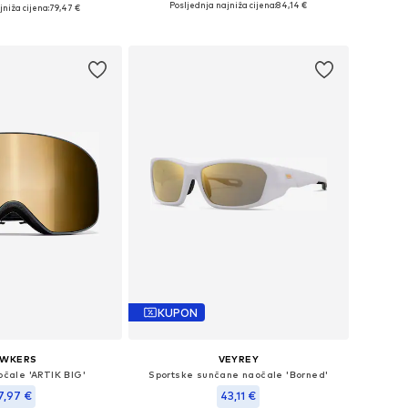
eličine: Onesize
Posljednja najniža cijena:
84,14 €
niža cijena:
79,47 €
Dodaj u košaricu
u košaricu
KUPON
AWKERS
VEYREY
očale 'ARTIK BIG'
Sportske sunčane naočale 'Borned'
7,97 €
43,11 €