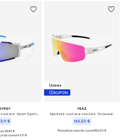
Unisex
KUPON
EYREY
YEAZ
Sportske sunčane naočale 'Sport Sportbrille Silge'
Sportske sunčane naočale 'Sunwave'
3,11 €
166,50 €
Posljednja najniža cijena:
185,00 €
no: 59,90 €
čine: Einheitsgröße
Dostupne veličine: One Size
jniža cijena:
43,11 €