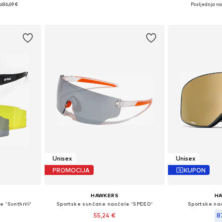
Onesize
Dostupne v
a:
86,69 €
Posljednja naj
Dodaj u košaricu
icu
Dodaj 
Unisex
Unisex
PROMOCIJA
KUPON
HAWKERS
H
 'Sunthrill'
Sportske sunčane naočale 'SPEED'
Sportske na
55,24 €
8