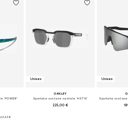
Unisex
Unisex
OAKLEY
O
le 'POWER'
Sportske sunčane naočale 'HSTN'
225,00 €
18
Onesize
Dostupne veličine: Einheitsgröße
Dostupne ve
:
41,43 €
icu
Dodaj u košaricu
Dodaj 