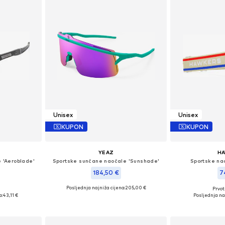
Unisex
Unisex
KUPON
KUPON
YEAZ
H
 'Aeroblade'
Sportske sunčane naočale 'Sunshade'
Sportske na
184,50 €
7
Posljednja najniža cijena:
205,00 €
Prvot
eitsgröße
Dostupne veličine: One Size
Dostupne v
a:
43,11 €
Posljednja na
icu
Dodaj u košaricu
Dodaj 