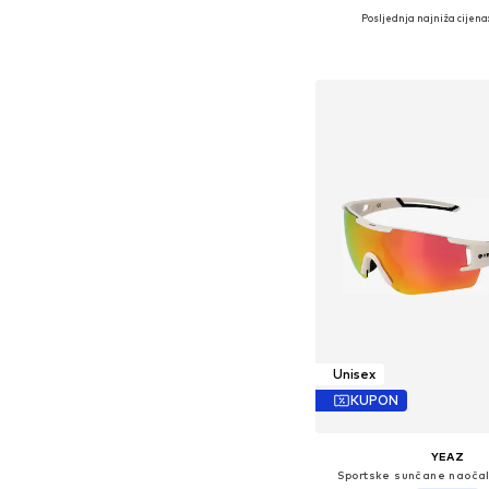
Posljednja najniža cijena:
Dostupne veličine: O
Dodaj u košar
Unisex
KUPON
YEAZ
Sportske sunčane naočal