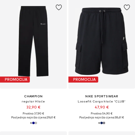
PROMOCIJA
PROMOCIJA
CHAMPION
NIKE SPORTSWEAR
regular Hlače
Loosefit Cargo hlače 'CLUB'
32,90 €
47,90 €
Prvotno: 37,90 €
Prvotno: 54,90 €
Posljednja najniža cijena:
29,61 €
Posljednja najniža cijena:
38,61 €