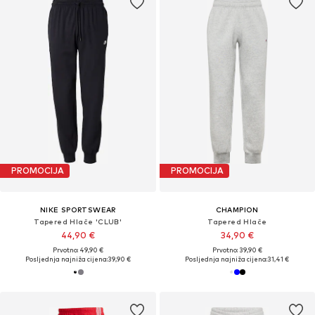
PROMOCIJA
PROMOCIJA
NIKE SPORTSWEAR
CHAMPION
Tapered Hlače 'CLUB'
Tapered Hlače
44,90 €
34,90 €
Prvotno: 49,90 €
Prvotno: 39,90 €
Posljednja najniža cijena:
39,90 €
Posljednja najniža cijena:
31,41 €