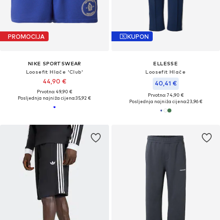
PROMOCIJA
KUPON
NIKE SPORTSWEAR
ELLESSE
Loosefit Hlače 'Club'
Loosefit Hlače
44,90 €
40,41 €
Prvotno: 49,90 €
Prvotno: 74,90 €
Posljednja najniža cijena:
35,92 €
Posljednja najniža cijena:
23,96 €