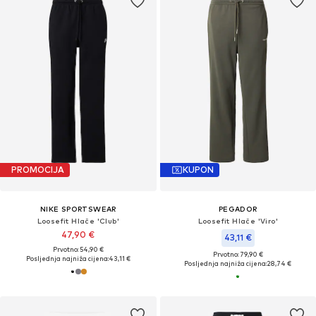
PROMOCIJA
KUPON
NIKE SPORTSWEAR
PEGADOR
Loosefit Hlače 'Club'
Loosefit Hlače 'Viro'
47,90 €
43,11 €
Prvotno: 54,90 €
Prvotno: 79,90 €
Posljednja najniža cijena:
43,11 €
Posljednja najniža cijena:
28,74 €