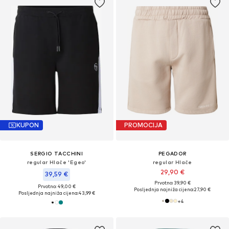
KUPON
PROMOCIJA
SERGIO TACCHINI
PEGADOR
regular Hlače 'Egeo'
regular Hlače
29,90 €
39,59 €
Prvotno: 39,90 €
Prvotno: 49,00 €
Posljednja najniža cijena:
27,90 €
Posljednja najniža cijena:
43,99 €
+
4