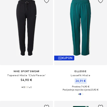
KUPON
NIKE SPORTSWEAR
ELLESSE
Tapered Hlače 'Club Fleece'
Loosefit Hlače
54,90 €
26,91 €
Prvotno: 74,90 €
+
1
Posljednja najniža cijena:
23,92 €