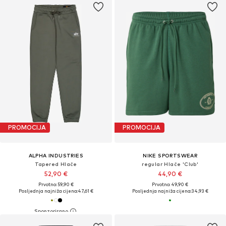
PROMOCIJA
PROMOCIJA
ALPHA INDUSTRIES
NIKE SPORTSWEAR
Tapered Hlače
regular Hlače 'Club'
52,90 €
44,90 €
Prvotno: 59,90 €
Prvotno: 49,90 €
Posljednja najniža cijena:
47,61 €
Posljednja najniža cijena:
34,93 €