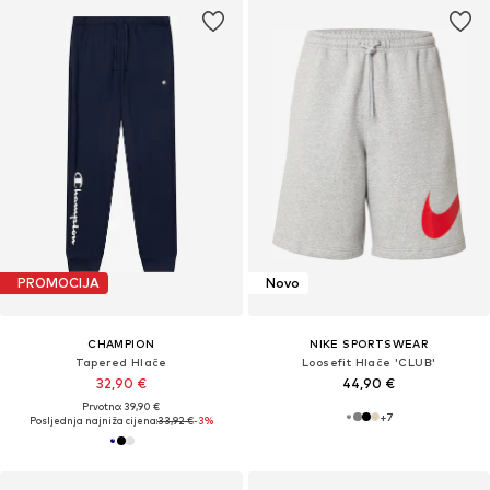
PROMOCIJA
Novo
CHAMPION
NIKE SPORTSWEAR
Tapered Hlače
Loosefit Hlače 'CLUB'
32,90 €
44,90 €
Prvotno: 39,90 €
+
7
Posljednja najniža cijena:
33,92 €
-3%