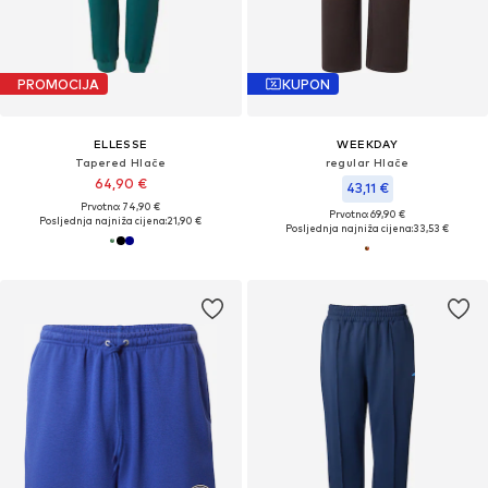
PROMOCIJA
KUPON
ELLESSE
WEEKDAY
Tapered Hlače
regular Hlače
64,90 €
43,11 €
Prvotno: 74,90 €
Prvotno: 69,90 €
Posljednja najniža cijena:
21,90 €
Posljednja najniža cijena:
33,53 €