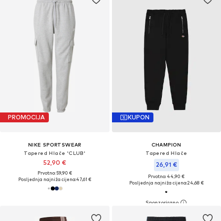
PROMOCIJA
KUPON
NIKE SPORTSWEAR
CHAMPION
Tapered Hlače 'CLUB'
Tapered Hlače
52,90 €
26,91 €
Prvotno: 59,90 €
Prvotno: 44,90 €
Posljednja najniža cijena:
47,61 €
Posljednja najniža cijena:
24,68 €