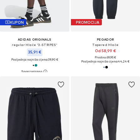
KUPON
PROMOCIJA
ADIDAS ORIGINALS
PEGADOR
regular Hlače '3-STRIPES'
Tapered Hlače
Od 58,99 €
35,91 €
Prvotno: 69,95 €
Posljednja najniža cijena:
39,90 €
Posljednja najniža cijena:
44,24 €