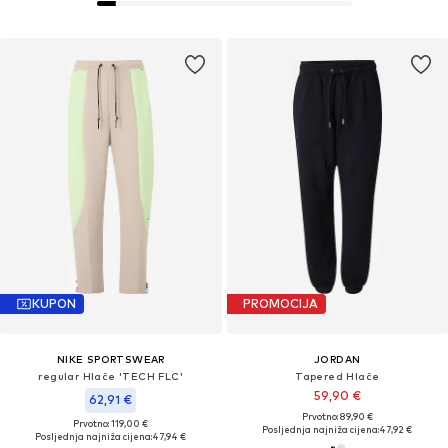
KUPON
PROMOCIJA
NIKE SPORTSWEAR
JORDAN
regular Hlače 'TECH FLC'
Tapered Hlače
59,90 €
62,91 €
Prvotno: 89,90 €
Prvotno: 119,00 €
Posljednja najniža cijena:
47,92 €
Posljednja najniža cijena:
47,94 €