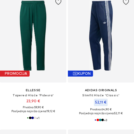
PROMOCIJA
KUPON
ELLESSE
ADIDAS ORIGINALS
Tapered Hlače 'Pideura'
Slimfit Hlače 'Classic'
23,90 €
52,11 €
Prvotno: 59,90 €
Prvotno: 64,90 €
Posljednja najniža cijena:
19,12 €
Posljednja najniža cijena:
52,11 €
+
1
+
3