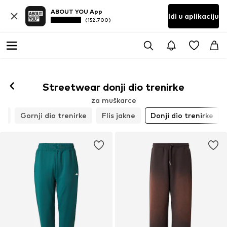
ABOUT YOU App
Idi u aplikaciju
(152.700)
Streetwear donji dio trenirke
za muškarce
om
Gornji dio trenirke
Flis jakne
Donji dio trenirke