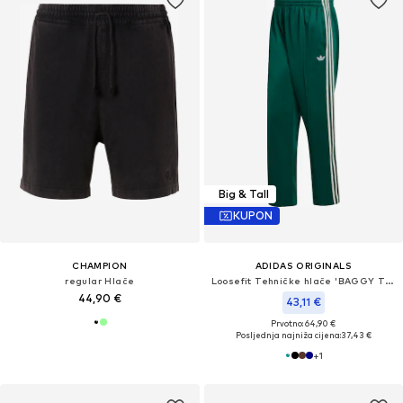
Big & Tall
KUPON
CHAMPION
ADIDAS ORIGINALS
regular Hlače
Loosefit Tehničke hlače 'BAGGY TRACK'
44,90 €
43,11 €
Prvotno: 64,90 €
Posljednja najniža cijena:
37,43 €
+
1