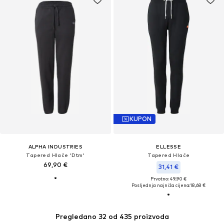
KUPON
ALPHA INDUSTRIES
ELLESSE
Tapered Hlače 'Dtm'
Tapered Hlače
69,90 €
31,41 €
Prvotno: 49,90 €
Posljednja najniža cijena:
18,68 €
Pregledano 32 od 435 proizvoda