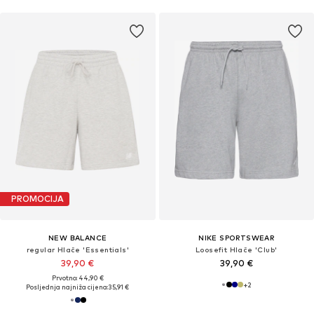
PROMOCIJA
NEW BALANCE
NIKE SPORTSWEAR
regular Hlače 'Essentials'
Loosefit Hlače 'Club'
39,90 €
39,90 €
Prvotno: 44,90 €
+
2
Posljednja najniža cijena:
35,91 €