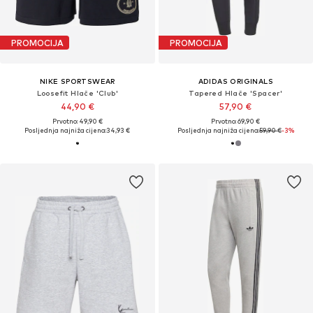
PROMOCIJA
PROMOCIJA
NIKE SPORTSWEAR
ADIDAS ORIGINALS
Loosefit Hlače 'Club'
Tapered Hlače 'Spacer'
44,90 €
57,90 €
Prvotno: 49,90 €
Prvotno: 69,90 €
Posljednja najniža cijena:
34,93 €
Posljednja najniža cijena:
59,90 €
-3%