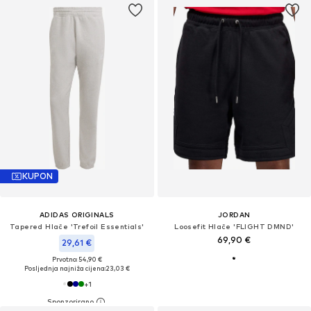
KUPON
ADIDAS ORIGINALS
JORDAN
Tapered Hlače 'Trefoil Essentials'
Loosefit Hlače 'FLIGHT DMND'
69,90 €
29,61 €
Prvotno: 54,90 €
Posljednja najniža cijena:
23,03 €
+
1