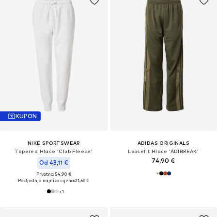
KUPON
NIKE SPORTSWEAR
ADIDAS ORIGINALS
Tapered Hlače 'Club Fleece'
Loosefit Hlače 'ADIBREAK'
74,90 €
Od 43,11 €
Prvotno: 54,90 €
Posljednja najniža cijena:
21,56 €
+
1