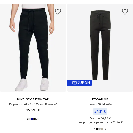
KUPON
NIKE SPORTSWEAR
PEGADOR
Tapered Hlače 'Tech Fleece'
Loosefit Hlače
99,90 €
34,11 €
Prvotno: 64,90 €
+
8
Posljednja najniža cijena:
22,74 €
+
2