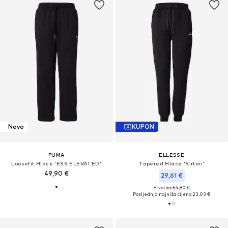
Novo
KUPON
PUMA
ELLESSE
Loosefit Hlače 'ESS ELEVATED'
Tapered Hlače 'Sirtori'
49,90 €
29,61 €
Prvotno: 54,90 €
Posljednja najniža cijena:
23,03 €