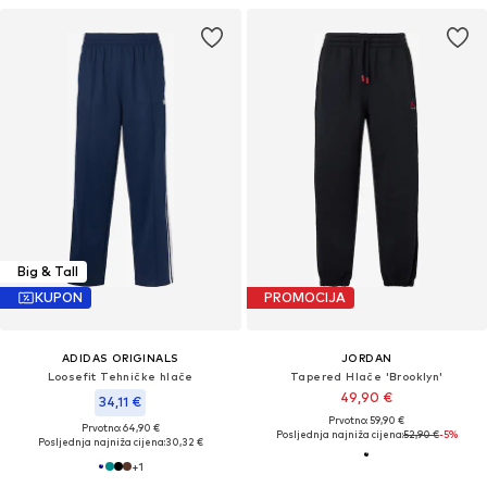
Big & Tall
KUPON
PROMOCIJA
ADIDAS ORIGINALS
JORDAN
Loosefit Tehničke hlače
Tapered Hlače 'Brooklyn'
49,90 €
34,11 €
Prvotno: 59,90 €
Prvotno: 64,90 €
Posljednja najniža cijena:
52,90 €
-5%
Posljednja najniža cijena:
30,32 €
+
1