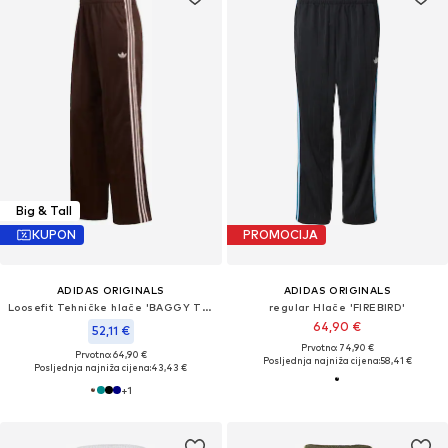
Big & Tall
KUPON
PROMOCIJA
ADIDAS ORIGINALS
ADIDAS ORIGINALS
Loosefit Tehničke hlače 'BAGGY TRACK'
regular Hlače 'FIREBIRD'
64,90 €
52,11 €
Prvotno: 74,90 €
Prvotno: 64,90 €
Posljednja najniža cijena:
58,41 €
Posljednja najniža cijena:
43,43 €
+
1