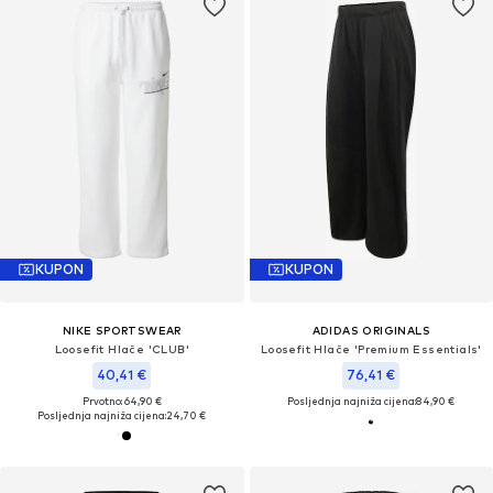
KUPON
KUPON
NIKE SPORTSWEAR
ADIDAS ORIGINALS
Loosefit Hlače 'CLUB'
Loosefit Hlače 'Premium Essentials'
40,41 €
76,41 €
Prvotno: 64,90 €
Posljednja najniža cijena:
84,90 €
Posljednja najniža cijena:
24,70 €