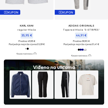
KUPON
KUPON
KARL KANI
ADIDAS ORIGINALS
regular Hlače
Tapered Hlače '3-STRIPES'
35,95 €
44,91 €
Prvotno: 49,95 €
Prvotno: 59,90 €
Posljednja najniža cijena:
33,59 €
Posljednja najniža cijena:
31,41 €
+
2
Viđeno na ulicama