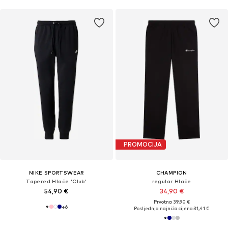
PROMOCIJA
NIKE SPORTSWEAR
CHAMPION
Tapered Hlače 'Club'
regular Hlače
54,90 €
34,90 €
Prvotno: 39,90 €
+
6
Posljednja najniža cijena:
31,41 €