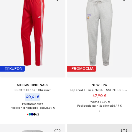
KUPON
PROMOCIJA
ADIDAS ORIGINALS
NEW ERA
Slimfit Hlače 'Classic'
Tapered Hlače 'NBA ESSENTLS LOSLAK'
47,90 €
40,41 €
Prvotno: 54,90 €
Prvotno: 64,90 €
Posljednja najniža cijena:
36,47 €
Posljednja najniža cijena:
26,94 €
+
3