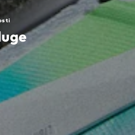
osti
duge