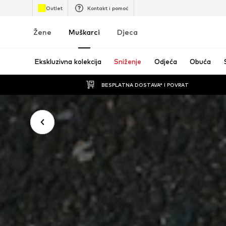
Outlet
Kontakt i pomoć
Žene
Muškarci
Djeca
Ekskluzivna kolekcija
Sniženje
Odjeća
Obuća
BESPLATNA DOSTAVA* I POVRAT