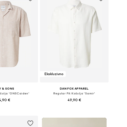
Ekskluzivno
Y & SONS
DAN FOX APPAREL
ošulja 'ONSCaiden'
Regular Fit Košulja 'Samir'
4,90 €
49,90 €
: XS, S, M, L, XL, XXL
Dostupne veličine: S, M, L, XL
u košaricu
Dodaj u košaricu