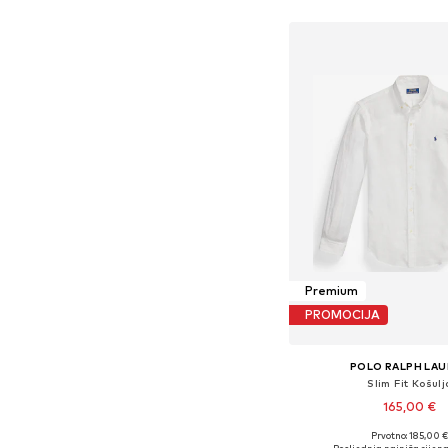
Dodaj u košar
Premium
PROMOCIJA
POLO RALPH LA
Slim Fit Košulj
165,00 €
Prvotno: 185,00 
Dostupne veličine: XS, S