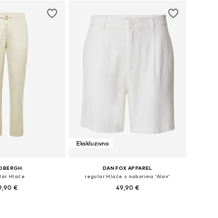
Ekskluzivno
NDBERGH
DAN FOX APPAREL
lar Hlače
regular Hlače s naborima 'Alan'
9,90 €
49,90 €
+
2
: 31-32, 33, 35-36, 38
Dostupno u više veličina