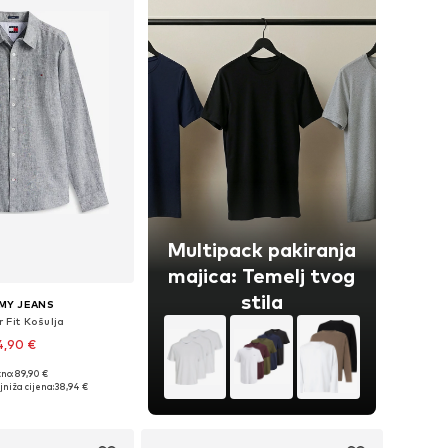
Multipack pakiranja
majica: Temelj tvog
stila
MY JEANS
 Fit Košulja
4,90 €
+
1
no: 89,90 €
čine: S, M, L, XXL
niža cijena:
38,94 €
u košaricu