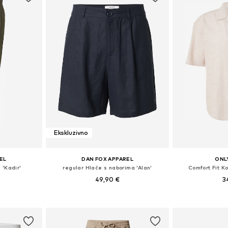
Ekskluzivno
EL
DAN FOX APPAREL
ONL
 'Kadir'
regular Hlače s naborima 'Alan'
Comfort Fit K
49,90 €
3
, 50-52, 52-54
Dostupno u više veličina
Dostupne veličine
icu
Dodaj u košaricu
Dodaj 