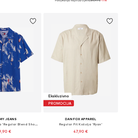
Posljednja najniža cijena:
31,41 €
-11%
u košaricu
Dodaj u košaricu
Ekskluzivno
PROMOCIJA
MY JEANS
DAN FOX APPAREL
Regular Fit Košulja 'Regular Blend Short Sleeve'
Regular Fit Košulja 'Ryan'
9,90 €
47,90 €