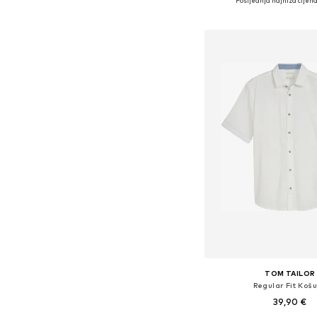
Posljednja najniža cijena
Dodaj u košar
TOM TAILOR
Regular Fit Košu
39,90 €