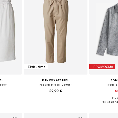
Ekskluzivno
PROMOCIJA
EL
DAN FOX APPAREL
TOM
ddox'
regular Hlače 'Laurin'
Regular
59,90 €
6
Prvot
ičina
Dostupno u više veličina
Dostupne veli
Posljednja naj
icu
Dodaj u košaricu
Dodaj 