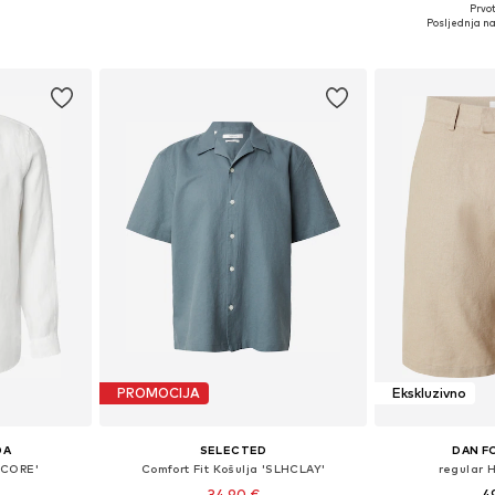
Prvot
L, XL, XXL
Dostupne veličine: S, M, L, XL, XXL
Dostupne ve
Posljednja na
icu
Dodaj u košaricu
Dodaj 
PROMOCIJA
Ekskluzivno
DA
SELECTED
DAN F
 'CORE'
Comfort Fit Košulja 'SLHCLAY'
regular 
34,90 €
4