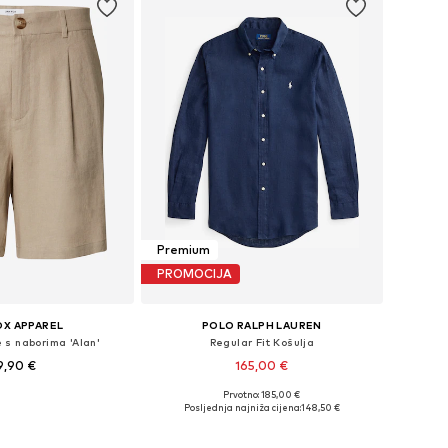
Premium
PROMOCIJA
OX APPAREL
POLO RALPH LAUREN
 s naborima 'Alan'
Regular Fit Košulja
9,90 €
165,00 €
+
1
Prvotno: 185,00 €
Dostupne veličine: 48-50, 50-52, 52-54, 56-58
Dostupne veličine: XS, S, M, L, XL, XXL
Posljednja najniža cijena:
148,50 €
u košaricu
Dodaj u košaricu