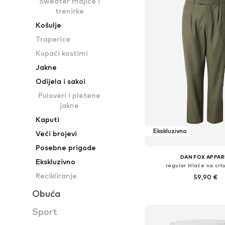
Sweater majice i
trenirke
Košulje
Traperice
Kupaći kostimi
Jakne
Odijela i sakoi
Puloveri i pletene
jakne
Kaputi
Ekskluzivno
Veći brojevi
Posebne prigode
DAN FOX APPAR
Ekskluzivno
regular Hlače na crtu
Recikliranje
59,90 €
Obuća
Dostupne veličine: 46, 48-50
Dodaj u košar
Sport