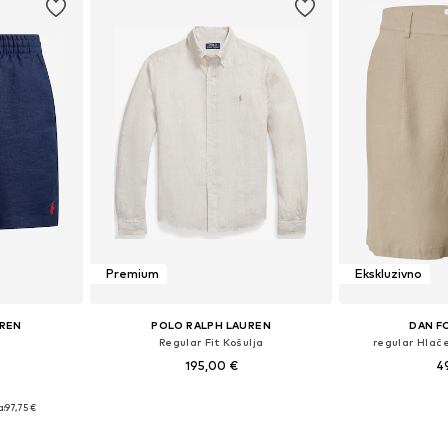
Premium
Ekskluzivno
UREN
POLO RALPH LAUREN
DAN F
e
Regular Fit Košulja
regular Hlače
195,00 €
4
ičina
Dostupne veličine: M, L, XL
a:
97,75 €
icu
Dodaj u košaricu
Dodaj 