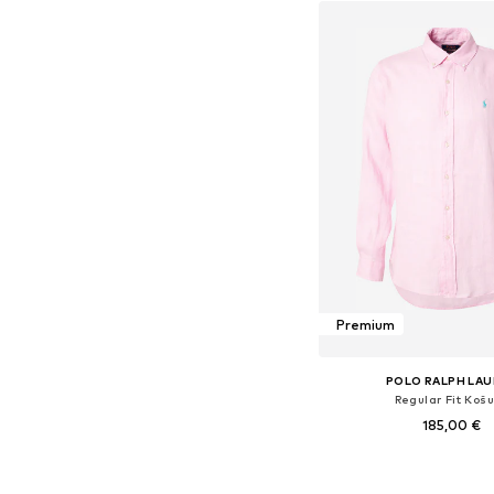
Premium
POLO RALPH LA
Regular Fit Košu
185,00 €
+
1
Dostupne veličine: XS, S,