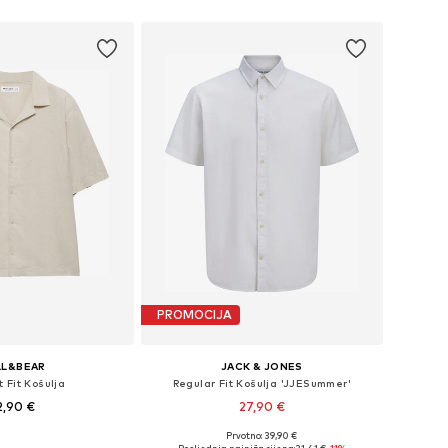
u košaricu
Dodaj u košaricu
PROMOCIJA
LL&BEAR
JACK & JONES
 Fit Košulja
Regular Fit Košulja 'JJESummer'
2,90 €
27,90 €
+
2
Prvotno: 39,90 €
ine: XS, S, M, L, XL
Dostupne veličine: S, M, L, XL, XXL