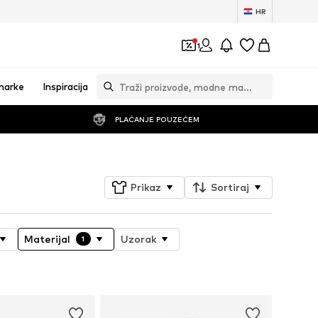
HR
1
marke
Inspiracija
PLAĆANJE POUZEĆEM
Prikaz
Sortiraj
Materijal
Uzorak
1