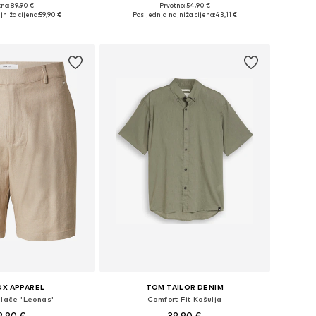
+
2
no: 89,90 €
Prvotno: 54,90 €
ličine: M, L, XL
Dostupne veličine: S, M, L, XL, XXL
jniža cijena:
59,90 €
Posljednja najniža cijena:
43,11 €
u košaricu
Dodaj u košaricu
OX APPAREL
TOM TAILOR DENIM
Hlače 'Leonas'
Comfort Fit Košulja
9,90 €
39,90 €