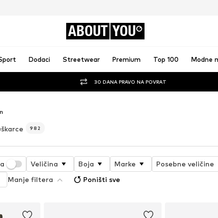
ABOUT
YOU
Sport
Dodaci
Streetwear
Premium
Top 100
Modne 
30 DANA PRAVO NA POVRAT
n
uškarce
982
ja
Veličina
Boja
Marke
Posebne veličine
Manje filtera
Poništi sve