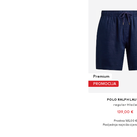
Premium
PROMOCIJA
POLO RALPH LA
regular Hlač
139,00 €
Prvotno: 165,00 €
Dostupno u više vel
Posljednja najniža cijen
Dodaj u košar