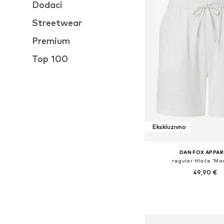
Dodaci
Streetwear
Premium
Top 100
Ekskluzivno
DAN FOX APPAR
regular Hlače 'Ma
49,90 €
Dostupno u više vel
Dodaj u košar