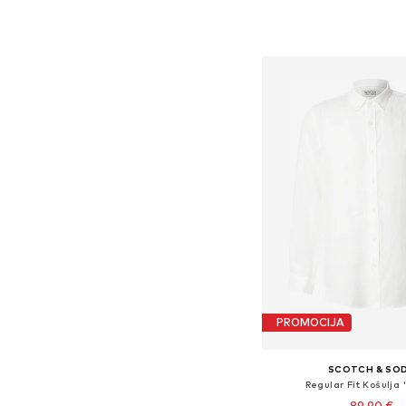
+
2
Dostupne veličine: S, M, 
Dodaj u košar
PROMOCIJA
SCOTCH & SO
Regular Fit Košulja
89,90 €