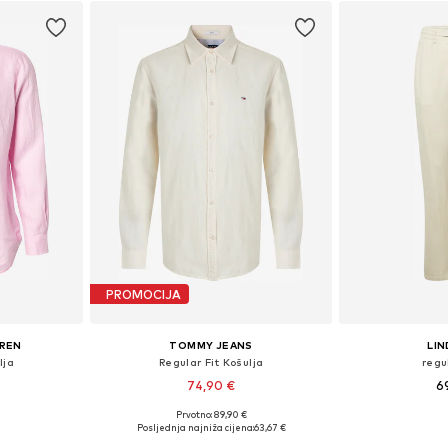
PROMOCIJA
UREN
TOMMY JEANS
LI
lja
Regular Fit Košulja
regu
74,90 €
6
+
1
Prvotno: 89,90 €
 L, XL, XXL
Dostupne veličine: S, M, L, XL
Dostupne veličine
Posljednja najniža cijena:
63,67 €