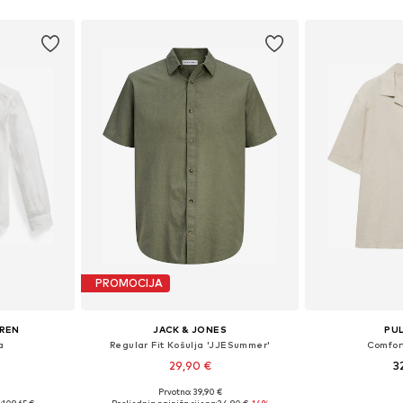
icu
Dodaj u košaricu
Dodaj 
PROMOCIJA
UREN
JACK & JONES
PU
a
Regular Fit Košulja 'JJESummer'
Comfort
29,90 €
3
+
2
€
Prvotno: 39,90 €
, M, L, XL
Dostupne veličine: S, M, L, XL, XXL
Dostupne velič