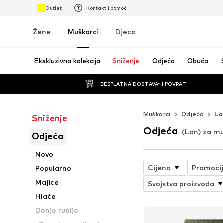
Outlet
Kontakt i pomoć
Žene
Muškarci
Djeca
Ekskluzivna kolekcija
Sniženje
Odjeća
Obuća
BESPLATNA DOSTAVA* I POVRAT
Muškarci
Odjeća
La
Sniženje
Odjeća
(Lan) za m
Odjeća
Novo
Cijena
Promoci
Popularno
Majice
Svojstva proizvoda
Hlače
Donje rublje