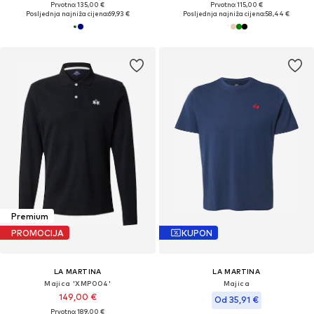
Prvotno: 135,00 €
Prvotno: 115,00 €
Posljednja najniža cijena:
69,93 €
Posljednja najniža cijena:
58,44 €
Premium
PROMOCIJA
KUPON
LA MARTINA
LA MARTINA
Majica 'XMP004'
Majica
149,00 €
Od 35,91 €
Prvotno: 189,00 €