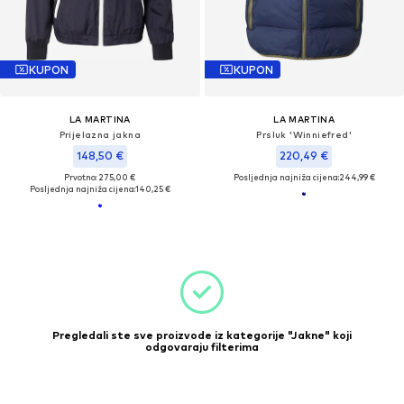
KUPON
KUPON
LA MARTINA
LA MARTINA
Prijelazna jakna
Prsluk 'Winniefred'
148,50 €
220,49 €
Prvotno: 275,00 €
Posljednja najniža cijena:
244,99 €
Posljednja najniža cijena:
140,25 €
Pregledali ste sve proizvode iz kategorije "Jakne" koji
odgovaraju filterima