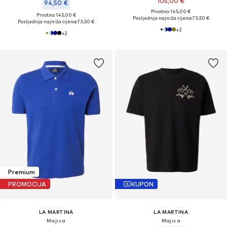
105,00 €
94,50 €
Prvotno: 145,00 €
Prvotno: 145,00 €
Posljednja najniža cijena:
73,50 €
Posljednja najniža cijena:
73,50 €
+
2
+
2
Premium
PROMOCIJA
KUPON
LA MARTINA
LA MARTINA
Majica
Majica