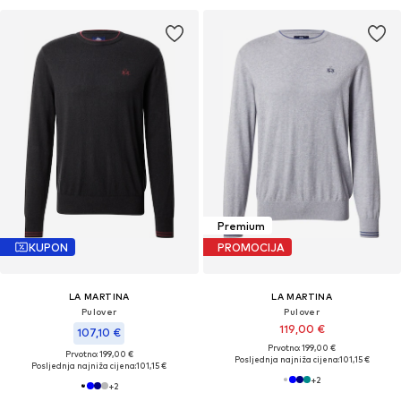
Premium
KUPON
PROMOCIJA
LA MARTINA
LA MARTINA
Pulover
Pulover
119,00 €
107,10 €
Prvotno: 199,00 €
Prvotno: 199,00 €
Posljednja najniža cijena:
101,15 €
Posljednja najniža cijena:
101,15 €
+
2
+
2