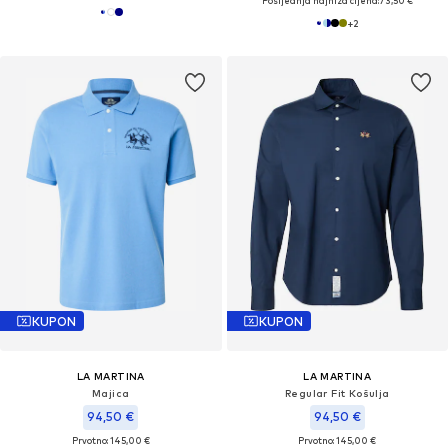
Posljednja najniža cijena:
73,50 €
+
2
KUPON
KUPON
LA MARTINA
LA MARTINA
Majica
Regular Fit Košulja
94,50 €
94,50 €
Prvotno: 145,00 €
Prvotno: 145,00 €