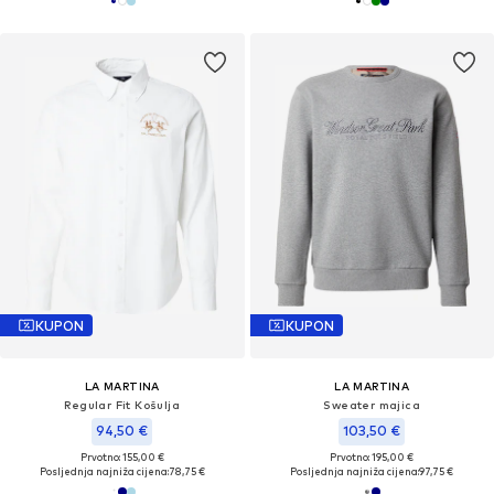
KUPON
KUPON
LA MARTINA
LA MARTINA
Regular Fit Košulja
Sweater majica
94,50 €
103,50 €
Prvotno: 155,00 €
Prvotno: 195,00 €
Posljednja najniža cijena:
78,75 €
Posljednja najniža cijena:
97,75 €