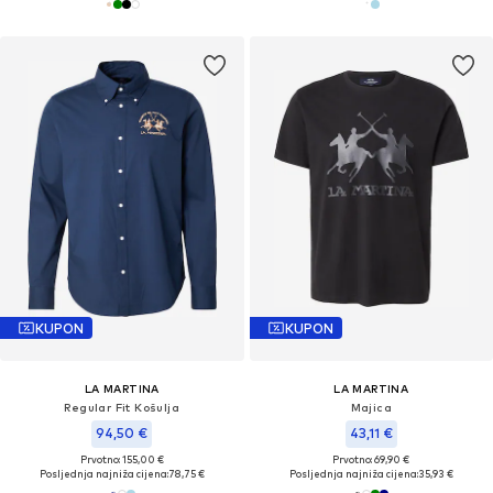
KUPON
KUPON
LA MARTINA
LA MARTINA
Regular Fit Košulja
Majica
94,50 €
43,11 €
Prvotno: 155,00 €
Prvotno: 69,90 €
Posljednja najniža cijena:
78,75 €
Posljednja najniža cijena:
35,93 €