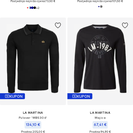
Posljednja najniža cijena:
73,50 €
Posljednja najniža cijena:
101,50 €
+
2
KUPON
KUPON
LA MARTINA
LA MARTINA
Pulover 'MBS306'
Majica
134,10 €
67,41 €
Prvotno: 205,00 €
Prvotno: 94,90 €