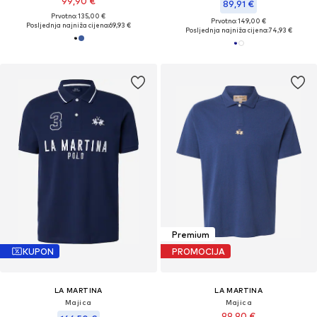
99,90 €
89,91 €
Prvotno: 135,00 €
Prvotno: 149,00 €
Posljednja najniža cijena:
69,93 €
Posljednja najniža cijena:
74,93 €
Premium
KUPON
PROMOCIJA
LA MARTINA
LA MARTINA
Majica
Majica
99,90 €