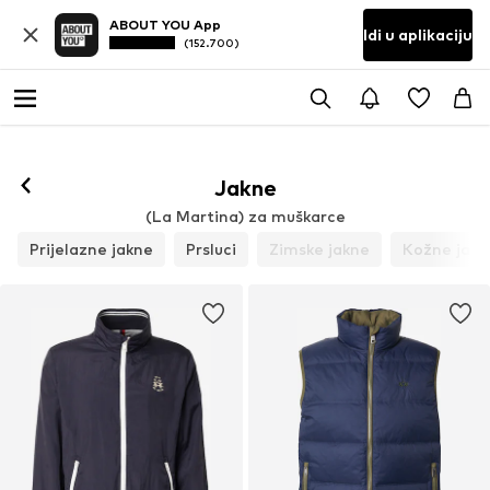
ABOUT YOU App
Idi u aplikaciju
(152.700)
Prati
Jakne
(La Martina) za muškarce
Prijelazne jakne
Prsluci
Zimske jakne
Kožne jakn