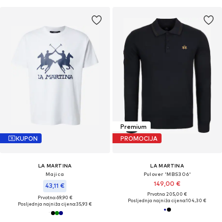
Premium
KUPON
PROMOCIJA
LA MARTINA
LA MARTINA
Majica
Pulover 'MBS306'
149,00 €
43,11 €
Prvotno: 205,00 €
Prvotno: 69,90 €
Posljednja najniža cijena:
104,30 €
Posljednja najniža cijena:
35,93 €