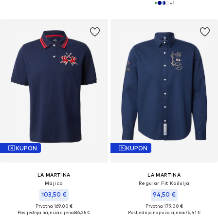
+
1
KUPON
KUPON
LA MARTINA
LA MARTINA
Majica
Regular Fit Košulja
103,50 €
94,50 €
Prvotno: 169,00 €
Prvotno: 179,00 €
Posljednja najniža cijena:
86,25 €
Posljednja najniža cijena:
76,41 €