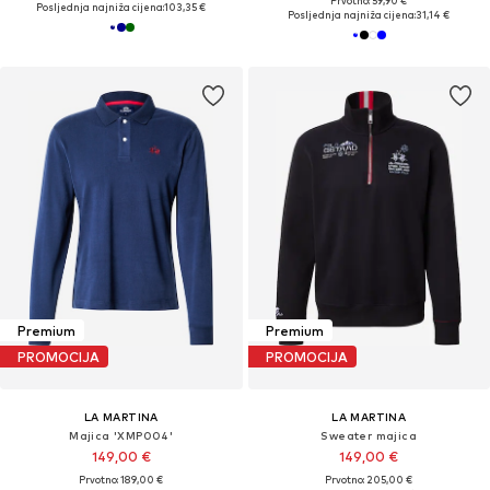
Prvotno: 59,90 €
Posljednja najniža cijena:
103,35 €
Posljednja najniža cijena:
31,14 €
Premium
Premium
PROMOCIJA
PROMOCIJA
LA MARTINA
LA MARTINA
Majica 'XMP004'
Sweater majica
149,00 €
149,00 €
Prvotno: 189,00 €
Prvotno: 205,00 €