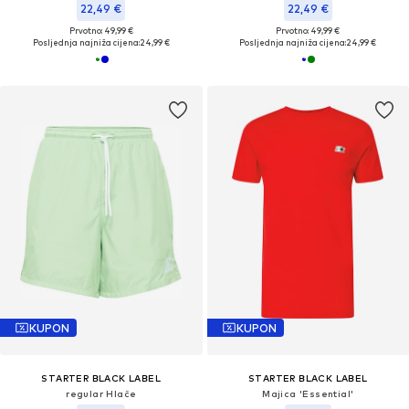
22,49 €
22,49 €
Prvotno: 49,99 €
Prvotno: 49,99 €
Posljednja najniža cijena:
24,99 €
Posljednja najniža cijena:
24,99 €
KUPON
KUPON
STARTER BLACK LABEL
STARTER BLACK LABEL
regular Hlače
Majica 'Essential'