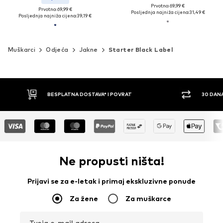
Prvotno: 69,99 €
Prvotno: 69,99 €
Posljednja najniža cijena:
31,49 €
Posljednja najniža cijena:
39,19 €
Muškarci
Odjeća
Jakne
Starter Black Label
30 DANA PRAVO NA POVRAT
PLAĆ
Ne propusti ništa!
Prijavi se za e-letak i primaj ekskluzivne ponude
Za žene
Za muškarce
Tvoja e-mail adresa