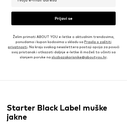
Prijavi se
Želim primati ABOUT YOU e-letke o aktualnim trendovima,
ponudama i kupon kodovima u skladu sa
Pravila o zaštiti
privatnosti
. Na kraju svakog newslettera postoji opcija za povući
svoj pristanak i otkazati daljnje e-letke ili možeš to učiniti sa
slanjem poruke na
sluzbazakorisnike@aboutyou.hr
.
Starter Black Label muške
jakne