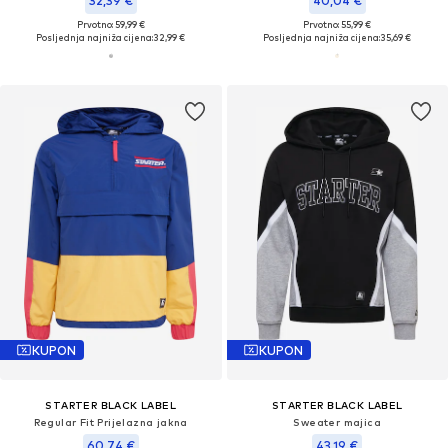
32,39 €
40,04 €
Prvotno: 59,99 €
Prvotno: 55,99 €
Posljednja najniža cijena:
32,99 €
Posljednja najniža cijena:
35,69 €
KUPON
KUPON
STARTER BLACK LABEL
STARTER BLACK LABEL
Regular Fit Prijelazna jakna
Sweater majica
60,74 €
43,19 €