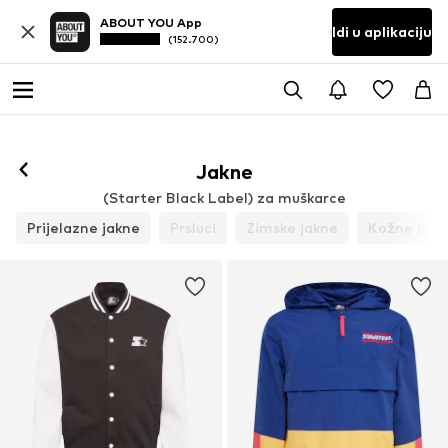
ABOUT YOU App
Idi u aplikaciju
(152.700)
Prati
Jakne
(Starter Black Label) za muškarce
Prijelazne jakne
Prsluci
Zimske jakne
Kožne jakn