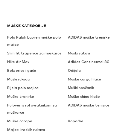
MUŠKE KATEGORIJE
Polo Ralph Lauren muške polo
ADIDAS muške trenirke
majice
Slim fit traperice za muškarce
Muški satovi
Nike Air Max
Adidas Continental 80
Bokserice i gaće
Odijela
Muški ruksaci
Muške cargo hlače
Bijela polo majica
Muški novčanik
Muške trenirke
Muške chino hlače
Puloveri s rol ovratnikom za
ADIDAS muške tenisice
muškarce
Muške čarape
Kopačke
Majice kratkih rukava