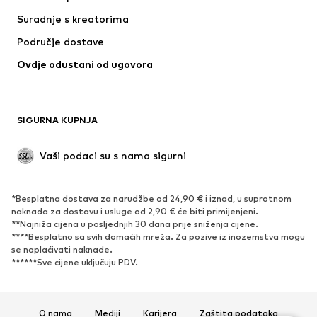
Donje rublje
Puloveri i pletene jakne
Suradnje s kreatorima
Odijela i sakoi
Kaputi
Područje dostave
Kupaći kostimi
Veći brojevi
Ovdje odustani od ugovora
Posebne prigode
Ekskluzivno
Recikliranje
OBUĆA
SIGURNA KUPNJA
Novo
Popularno
Vaši podaci su s nama sigurni
Visoke cipele i čizme
Tenisice
Niske cipele
Sportska obuća
*Besplatna dostava za narudžbe od 24,90 € i iznad, u suprotnom
Otvorena obuća
Ekskluzivno
naknada za dostavu i usluge od 2,90 € će biti primijenjeni.
**Najniža cijena u posljednjih 30 dana prije sniženja cijene.
****Besplatno sa svih domaćih mreža. Za pozive iz inozemstva mogu
SPORT
se naplaćivati ​​naknade.
******Sve cijene uključuju PDV.
Sportska odjeća
Sportovi
Sportska obuća
Sportski dodaci
O nama
Mediji
Karijera
Zaštita podataka