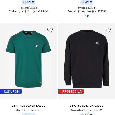
22,49 €
14,39 €
Prvotno: 49,99 €
Prvotno: 19,99 €
Posljednja najniža cijena:
22,49 €
Posljednja najniža cijena:
13,99 €
KUPON
PROMOCIJA
STARTER BLACK LABEL
STARTER BLACK LABEL
Majica 'Essential'
Sweater majica 'USA'
39,99 €