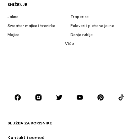
SNIŽENJE
Jakne
Traperice
Sweater majice i trenirke
Puloveri i pletene jakne
Majice
Donje rublje
Više
Hlače
Košulje
Kaputi
Odijela i sakoi
Kupaći kostimi
Veći brojevi
Obuća
Sport
Dodaci
Premium
ODJEĆA
Novo
Popularno
Majice
Traperice
SLUŽBA ZA KORISNIKE
Jakne
Sweater majice i trenirke
Hlače
Košulje
Kontakt i pomoć