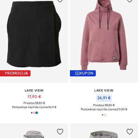
PROMOCIJA
KUPON
LAKE VIEW
LAKE VIEW
17,90 €
26,91 €
Prvotno: 59,90 €
Prvotno: 59,90 €
Posljednja najniža cijena:
16,11 €
Posljednja najniža cijena:
20,93 €