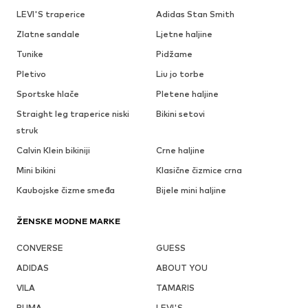
LEVI'S traperice
Adidas Stan Smith
Zlatne sandale
Ljetne haljine
Tunike
Pidžame
Pletivo
Liu jo torbe
Sportske hlače
Pletene haljine
Straight leg traperice niski
Bikini setovi
struk
Calvin Klein bikiniji
Crne haljine
Mini bikini
Klasične čizmice crna
Kaubojske čizme smeđa
Bijele mini haljine
ŽENSKE MODNE MARKE
CONVERSE
GUESS
ADIDAS
ABOUT YOU
VILA
TAMARIS
PUMA
LEVI'S