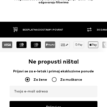
odgovaraju filterima
30 DANA PRAVO NA POVRAT
PLAĆ
Ne propusti ništa!
Prijavi se za e-letak i primaj ekskluzivne ponude
Za žene
Za muškarce
Tvoja e-mail adresa
Prijavi se