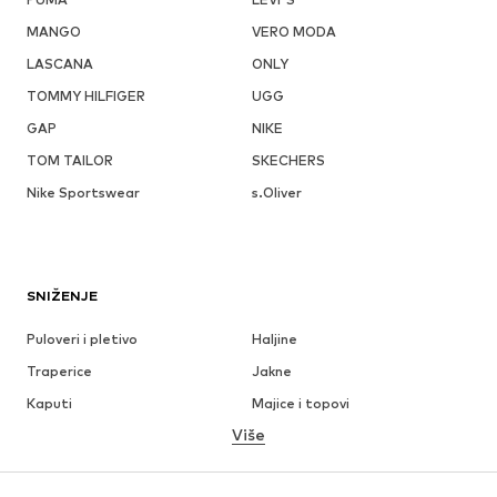
MANGO
VERO MODA
LASCANA
ONLY
TOMMY HILFIGER
UGG
GAP
NIKE
TOM TAILOR
SKECHERS
Nike Sportswear
s.Oliver
SNIŽENJE
Puloveri i pletivo
Haljine
Traperice
Jakne
Kaputi
Majice i topovi
Više
Hlače
Donje rublje
Suknje
Bluze i tunike