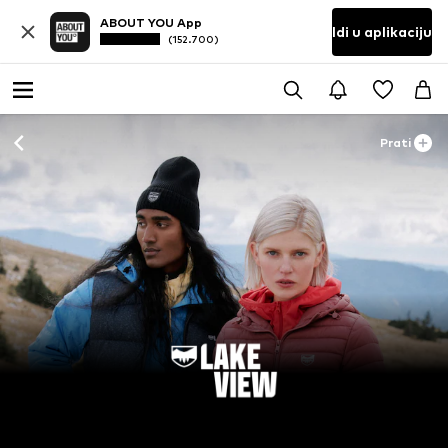
ABOUT YOU App
Idi u aplikaciju
(152.700)
Prati