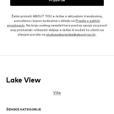
Želim primati ABOUT YOU e-letke o aktualnim trendovima,
ponudama i kupon kodovima u skladu sa
Pravila o zaštiti
privatnosti
. Na kraju svakog newslettera postoji opcija za povući
svoj pristanak i otkazati daljnje e-letke ili možeš to učiniti sa
slanjem poruke na
sluzbazakorisnike@aboutyou.hr
.
Lake View
Više
ŽENSKE KATEGORIJE