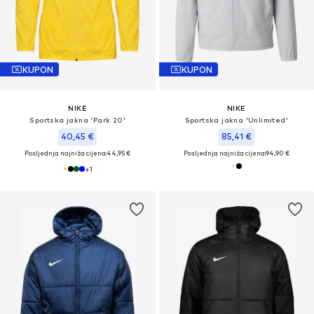
KUPON
KUPON
NIKE
NIKE
Sportska jakna 'Park 20'
Sportska jakna 'Unlimited'
40,45 €
85,41 €
Posljednja najniža cijena:
44,95 €
Posljednja najniža cijena:
94,90 €
+
1