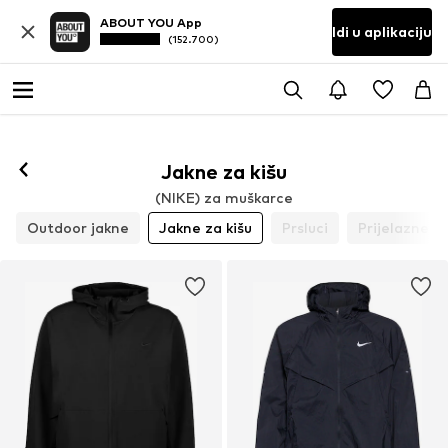
ABOUT YOU App
Idi u aplikaciju
(152.700)
Jakne za kišu
(NIKE) za muškarce
Outdoor jakne
Jakne za kišu
Prsluci
Prijelazne j