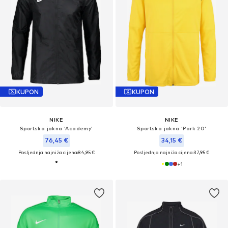
KUPON
KUPON
NIKE
NIKE
Sportska jakna 'Academy'
Sportska jakna 'Park 20'
76,45 €
34,15 €
Posljednja najniža cijena:
84,95 €
Posljednja najniža cijena:
37,95 €
+
1