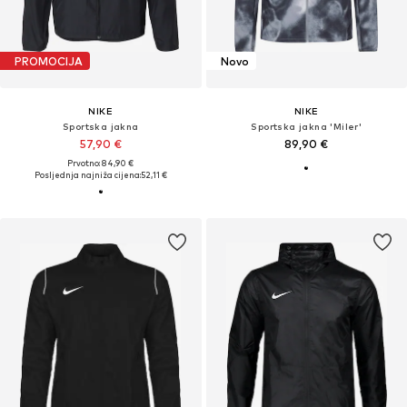
PROMOCIJA
Novo
NIKE
NIKE
Sportska jakna
Sportska jakna 'Miler'
57,90 €
89,90 €
Prvotno: 84,90 €
Posljednja najniža cijena:
52,11 €