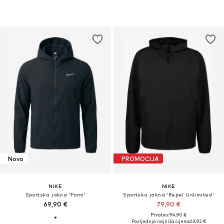
Novo
PROMOCIJA
NIKE
NIKE
Sportska jakna 'Form'
Sportska jakna 'Repel Unlimited'
69,90 €
79,90 €
Prvotno: 94,90 €
Posljednja najniža cijena:
63,92 €