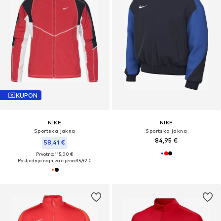
KUPON
NIKE
NIKE
Sportska jakna
Sportska jakna
84,95 €
58,41 €
Prvotno: 115,00 €
Posljednja najniža cijena:
35,92 €