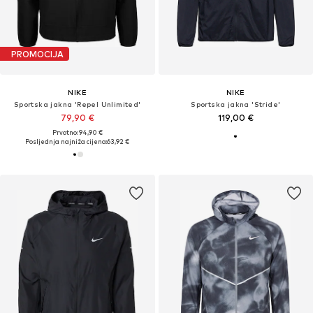
PROMOCIJA
NIKE
NIKE
Sportska jakna 'Repel Unlimited'
Sportska jakna 'Stride'
79,90 €
119,00 €
Prvotno: 94,90 €
Posljednja najniža cijena:
63,92 €