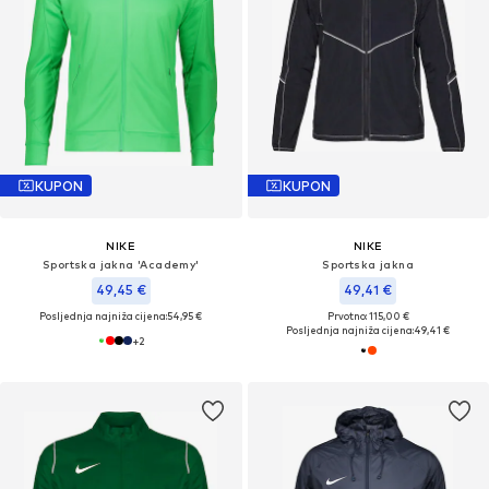
KUPON
KUPON
NIKE
NIKE
Sportska jakna 'Academy'
Sportska jakna
49,45 €
49,41 €
Posljednja najniža cijena:
54,95 €
Prvotno: 115,00 €
Posljednja najniža cijena:
49,41 €
+
2