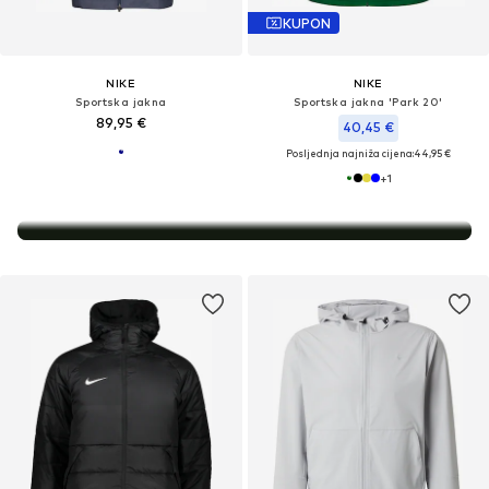
KUPON
Oprema za trening bilo gdje
NIKE
NIKE
Sportska jakna
Sportska jakna 'Park 20'
89,95 €
40,45 €
Posljednja najniža cijena:
44,95 €
+
1