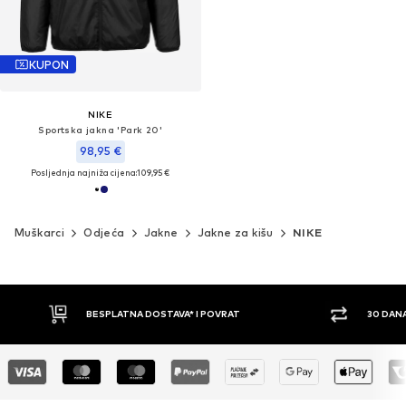
KUPON
NIKE
Sportska jakna 'Park 20'
98,95 €
Posljednja najniža cijena:
109,95 €
Muškarci
Odjeća
Jakne
Jakne za kišu
NIKE
30 DANA PRAVO NA POVRAT
PLAĆ