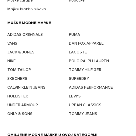
Muške čarape
Kopačke
Majice kratkih rukava
MUŠKE MODNE MARKE
ADIDAS ORIGINALS
PUMA
VANS
DAN FOX APPAREL
JACK & JONES
LACOSTE
NIKE
POLO RALPH LAUREN
TOM TAILOR
TOMMY HILFIGER
SKECHERS
SUPERDRY
CALVIN KLEIN JEANS
ADIDAS PERFORMANCE
HOLLISTER
LEVI'S
UNDER ARMOUR
URBAN CLASSICS
ONLY & SONS
TOMMY JEANS
OMILJENE MODNE MARKE U OVOJ KATEGORIJI