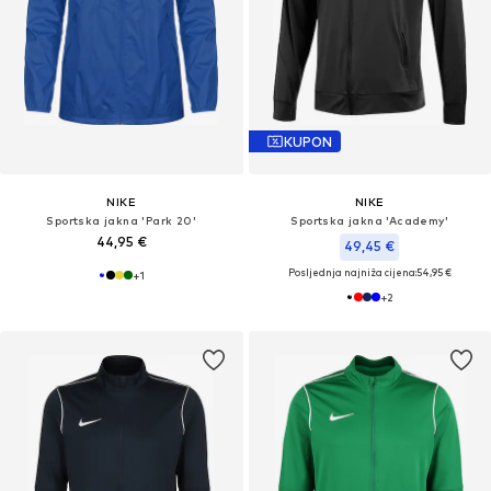
KUPON
NIKE
NIKE
Sportska jakna 'Park 20'
Sportska jakna 'Academy'
44,95 €
49,45 €
Posljednja najniža cijena:
54,95 €
+
1
+
2