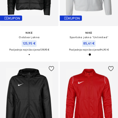
KUPON
KUPON
NIKE
NIKE
Outdoor jakna
Sportska jakna 'Unlimited'
125,95 €
85,41 €
Posljednja najniža cijena:
139,95 €
Posljednja najniža cijena:
94,90 €