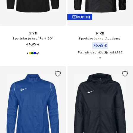
KUPON
NIKE
NIKE
Sportska jakna 'Park 20'
Sportska jakna 'Academy'
44,95 €
76,45 €
Posljednja najniža cijena:
84,95 €
+
1