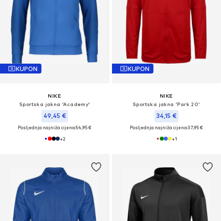
KUPON
KUPON
NIKE
NIKE
Sportska jakna 'Academy'
Sportska jakna 'Park 20'
49,45 €
34,15 €
Posljednja najniža cijena:
54,95 €
Posljednja najniža cijena:
37,95 €
+
2
+
1