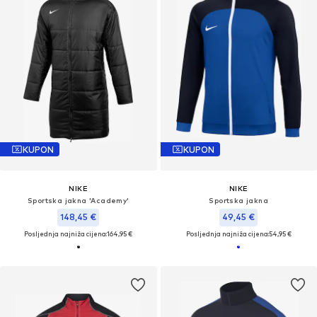
KUPON
KUPON
NIKE
NIKE
Sportska jakna 'Academy'
Sportska jakna
148,45 €
49,45 €
Posljednja najniža cijena:
164,95 €
Posljednja najniža cijena:
54,95 €