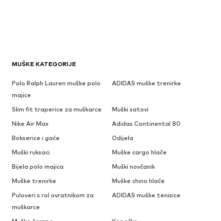
MUŠKE KATEGORIJE
Polo Ralph Lauren muške polo
ADIDAS muške trenirke
majice
Slim fit traperice za muškarce
Muški satovi
Nike Air Max
Adidas Continental 80
Bokserice i gaće
Odijela
Muški ruksaci
Muške cargo hlače
Bijela polo majica
Muški novčanik
Muške trenirke
Muške chino hlače
Puloveri s rol ovratnikom za
ADIDAS muške tenisice
muškarce