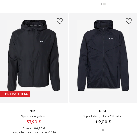
PROMOCIJA
NIKE
NIKE
Sportska jakna
Sportska jakna 'Stride'
57,90 €
119,00 €
Prvotno: 84,90 €
Posljednja najniža cijena:
52,11 €