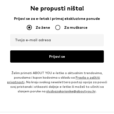
Ne propusti ništa!
Prijavi se za e-letak i primaj ekskluzivne ponude
Za žene
Za muškarce
Tvoja e-mail adresa
Prijavi se
Želim primati ABOUT YOU e-letke o aktualnim trendovima,
ponudama i kupon kodovima u skladu sa
Pravila o zaštiti
privatnosti
. Na kraju svakog newslettera postoji opcija za povući
svoj pristanak i otkazati daljnje e-letke ili možeš to učiniti sa
slanjem poruke na
sluzbazakorisnike@aboutyou.hr
.