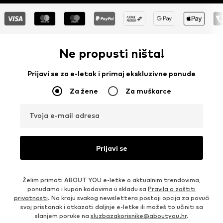
Ne propusti ništa!
Prijavi se za e-letak i primaj ekskluzivne ponude
Za žene
Za muškarce
Tvoja e-mail adresa
Prijavi se
Želim primati ABOUT YOU e-letke o aktualnim trendovima,
ponudama i kupon kodovima u skladu sa
Pravila o zaštiti
privatnosti
. Na kraju svakog newslettera postoji opcija za povući
svoj pristanak i otkazati daljnje e-letke ili možeš to učiniti sa
slanjem poruke na
sluzbazakorisnike@aboutyou.hr
.