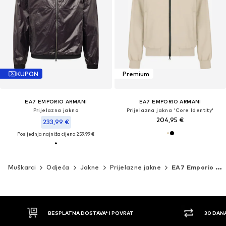
KUPON
Premium
EA7 EMPORIO ARMANI
EA7 EMPORIO ARMANI
Prijelazna jakna
Prijelazna jakna 'Core Identity'
204,95 €
233,99 €
Posljednja najniža cijena:
259,99 €
Muškarci
Odjeća
Jakne
Prijelazne jakne
EA7 Emporio Armani
30 DANA PRAVO NA POVRAT
PLAĆ