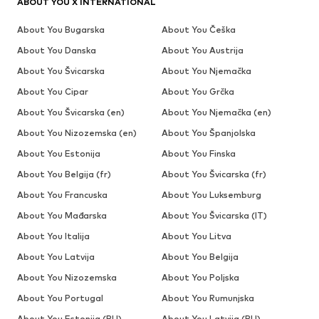
ABOUT YOU X INTERNATIONAL
About You Bugarska
About You Češka
About You Danska
About You Austrija
About You Švicarska
About You Njemačka
About You Cipar
About You Grčka
About You Švicarska (en)
About You Njemačka (en)
About You Nizozemska (en)
About You Španjolska
About You Estonija
About You Finska
About You Belgija (fr)
About You Švicarska (fr)
About You Francuska
About You Luksemburg
About You Mađarska
About You Švicarska (IT)
About You Italija
About You Litva
About You Latvija
About You Belgija
About You Nizozemska
About You Poljska
About You Portugal
About You Rumunjska
About You Estonija (RU)
About You Latvija (RU)