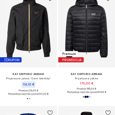
Premium
KUPON
PROMOCIJA
EA7 EMPORIO ARMANI
EA7 EMPORIO ARMANI
Prijelazna jakna 'Core Identity'
Prijelazna jakna
175,00 €
116,10 €
Prvotno: 195,00 €
Prvotno: 215,00 €
Posljednja najniža cijena:
157,50 €
Posljednja najniža cijena:
103,20 €