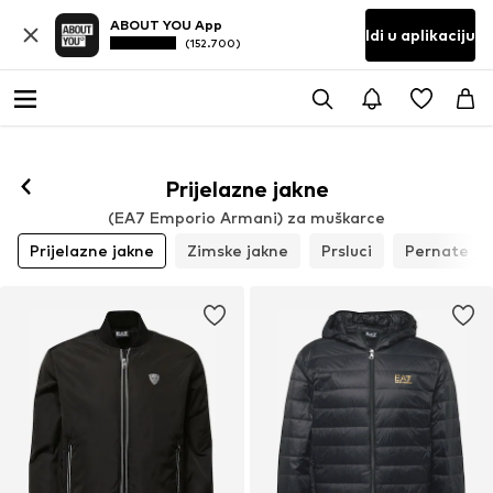
ABOUT YOU App
Idi u aplikaciju
(152.700)
Prati
Prijelazne jakne
(EA7 Emporio Armani) za muškarce
Prijelazne jakne
Zimske jakne
Prsluci
Pernate ja