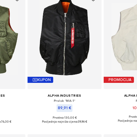
KUPON
PROMOCIJA
IES
ALPHA INDUSTRIES
ALPHA 
Prsluk 'MA-1'
89,91 €
10
Prvot
€
Prvotno: 130,00 €
Dostupne veli
L, XL, XXL
Dostupne veličine: S, M, L, XL, XXL
Posljednja na
:
76,30 €
Posljednja najniža cijena:
39,96 €
Dodaj 
icu
Dodaj u košaricu