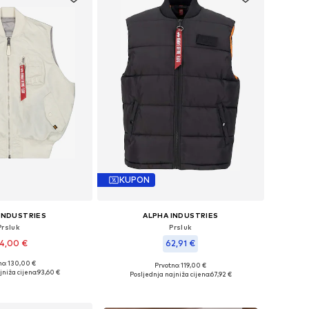
KUPON
INDUSTRIES
ALPHA INDUSTRIES
Prsluk
Prsluk
4,00 €
62,91 €
no: 130,00 €
Prvotno: 119,00 €
čine: M, L, XL, XXL
Dostupne veličine: S, M, L
jniža cijena:
93,60 €
Posljednja najniža cijena:
67,92 €
u košaricu
Dodaj u košaricu