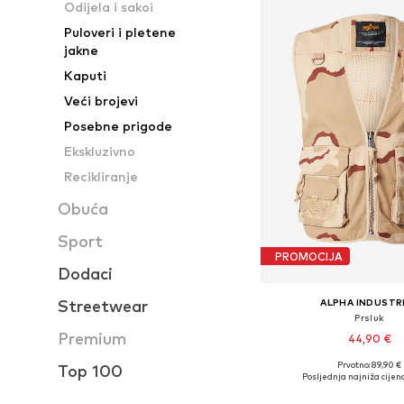
Odijela i sakoi
Puloveri i pletene
jakne
Kaputi
Veći brojevi
Posebne prigode
Ekskluzivno
Recikliranje
Obuća
Sport
PROMOCIJA
Dodaci
Streetwear
ALPHA INDUSTR
Prsluk
Premium
44,90 €
Prvotno: 89,90 €
Top 100
Dostupne veličine: S
Posljednja najniža cijena
Dodaj u košar