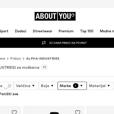
ABOUT
YOU
Sport
Dodaci
Streetwear
Premium
Top 100
Modne 
30 DANA PRAVO NA POVRAT
kne
Prsluci
ALPHA INDUSTRIES
USTRIES) za muškarce
12
ja
Veličina
Boja
Marke
Materijal
1
Poništi sve