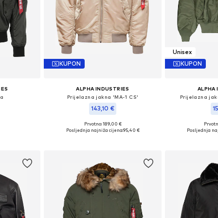
Unisex
KUPON
KUPON
IES
ALPHA INDUSTRIES
ALPHA 
na
Prijelazna jakna 'MA-1 CS'
Prijelazna ja
143,10 €
1
Prvotno: 189,00 €
Prvot
L, XL, XXXL
Dostupne veličine: S, M, L, XL
Dostupno 
Posljednja najniža cijena:
95,40 €
Posljednja naj
icu
Dodaj u košaricu
Dodaj 