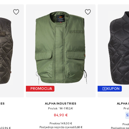
PROMOCIJA
KUPON
IES
ALPHA INDUSTRIES
ALPHA 
Prsluk 'M-1952A'
Prs
84,90 €
5
Prvotno: 149,00 €
Prvot
Dostupne veličine: S, L
 S, M
Dostupne 
Posljednja najniža cijena:
63,68 €
:
32,94 €
Posljednja na