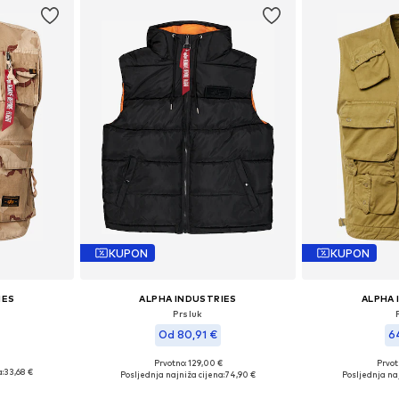
KUPON
KUPON
IES
ALPHA INDUSTRIES
ALPHA 
Prsluk
Od 80,91 €
6
Prvotno: 129,00 €
Prvot
, M, L
Dostupne veličine: S, M, XL
Dostupn
:
33,68 €
Posljednja najniža cijena:
74,90 €
Posljednja naj
icu
Dodaj u košaricu
Dodaj 