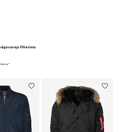
 odgovaraju filterima
 Jakne"