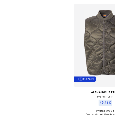
KUPON
ALPHA INDUSTR
Prsluk 'Q-1'
49,41 €
Prvotno: 79,90 €
Dostupne veličine:
Posljednja najniža cijena