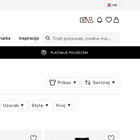
HR
1
marke
Inspiracija
PLAĆANJE POUZEĆEM
Prikaz
Sortiraj
Uzorak
Style
Kroj