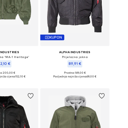
KUPON
INDUSTRIES
ALPHA INDUSTRIES
kna 'MA-1 Heritage'
Prijelazna jakna
52,10 €
89,91 €
+
4
no: 200,00 €
Prvotno: 169,00 €
u više veličina
Dostupne veličine: S, M, L
niža cijena:
152,10 €
Posljednja najniža cijena:
69,00 €
u košaricu
Dodaj u košaricu