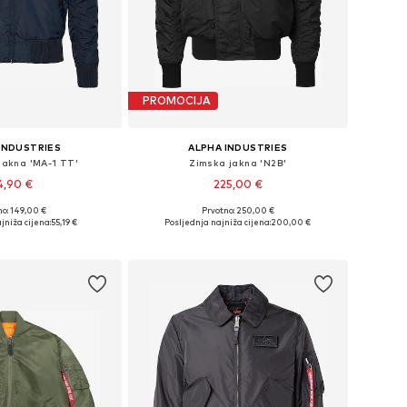
PROMOCIJA
INDUSTRIES
ALPHA INDUSTRIES
 jakna 'MA-1 TT'
Zimska jakna 'N2B'
4,90 €
225,00 €
+
2
no: 149,00 €
Prvotno: 250,00 €
ičine: S, M, L, XL
Dostupne veličine: S, M, L, XL
jniža cijena:
55,19 €
Posljednja najniža cijena:
200,00 €
u košaricu
Dodaj u košaricu