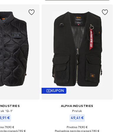
KUPON
INDUSTRIES
ALPHA INDUSTRIES
luk 'Q-1'
Prsluk
3,91 €
49,41 €
no: 79,90 €
Prvotno: 79,90 €
veličine: L, XL
Dostupne veličine: M
jniža cijena:
47,92 €
Posljednja najniža cijena:
47,90 €