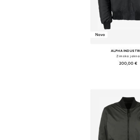
Novo
ALPHA INDUSTR
Zimska jakna
200,00 €
Dostupne veličine: S, M, 
Dodaj u košar