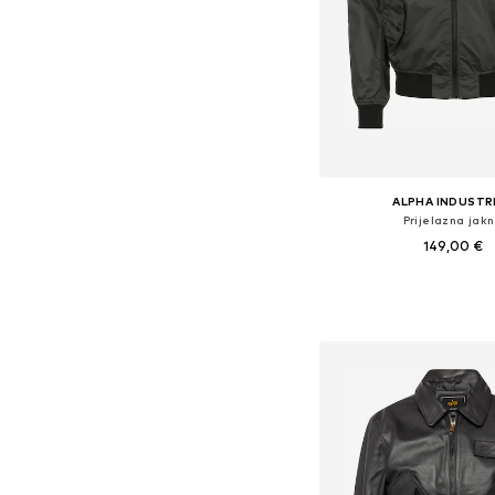
ALPHA INDUSTR
Prijelazna jak
149,00 €
+
1
Dostupne veličine: S, M, 
Dodaj u košar