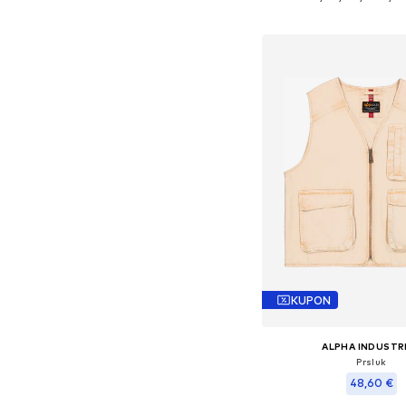
Dodaj u košar
KUPON
ALPHA INDUSTR
Prsluk
48,60 €