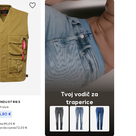
Tvoj vodič za
traperice
INDUSTRIES
Prsluk
4,80 €
no: 90,00 €
e veličine: S
niža cijena:
72,00 €
u košaricu