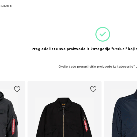
: L
:
48,60 €
icu
Pregledali ste sve proizvode iz kategorije "Prsluci" koji
Ovdje ćete pronaći više proizvoda iz kategorije"