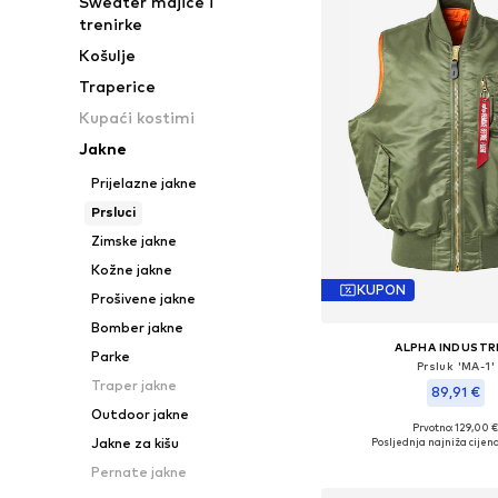
Sweater majice i
trenirke
Košulje
Traperice
Kupaći kostimi
Jakne
Prijelazne jakne
Prsluci
Zimske jakne
Kožne jakne
KUPON
Prošivene jakne
Bomber jakne
ALPHA INDUSTR
Parke
Prsluk 'MA-1'
Traper jakne
89,91 €
Outdoor jakne
Prvotno: 129,00 
Dostupne veličine: S, M, 
Jakne za kišu
Posljednja najniža cijena
Dodaj u košar
Pernate jakne