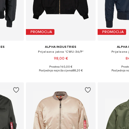
PROMOCIJA
PROMOCIJA
IES
ALPHA INDUSTRIES
ALPHA 
Prijelazna jakna 'CWU-36/P'
Prijelazna
98,00 €
8
Prvotno: 140,00 €
Prvot
L, XL, XXXL
Dostupne veličine: S, M, L, XL, XXL, XXXL
Dostupne vel
Posljednja najniža cijena:
88,20 €
Posljednja na
icu
Dodaj u košaricu
Dodaj 