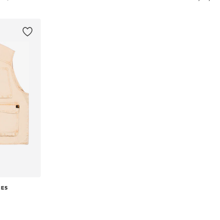
Dodaj u košaricu
icu
Dodaj 
IES