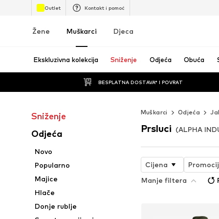
Outlet
Kontakt i pomoć
Žene
Muškarci
Djeca
Ekskluzivna kolekcija
Sniženje
Odjeća
Obuća
BESPLATNA DOSTAVA* I POVRAT
Muškarci
Odjeća
Ja
Sniženje
Prsluci
(ALPHA IND
Odjeća
Novo
Cijena
Promoci
Popularno
Majice
Manje filtera
Hlače
Donje rublje