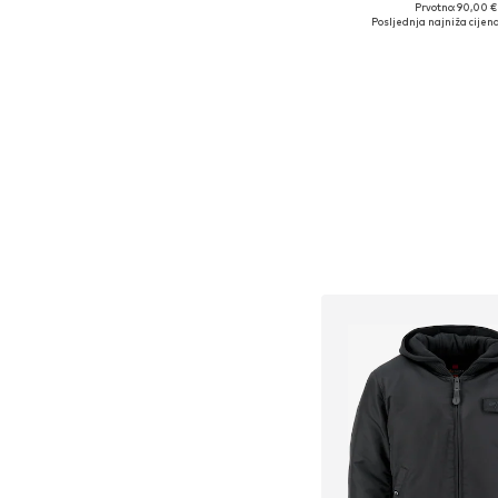
Prvotno: 90,00 €
Dostupne veličine
Posljednja najniža cijena
Dodaj u košar