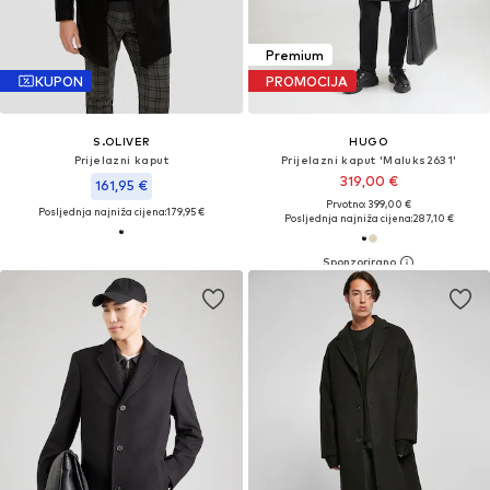
Premium
KUPON
PROMOCIJA
S.OLIVER
HUGO
Prijelazni kaput
Prijelazni kaput 'Maluks2631'
319,00 €
161,95 €
Prvotno: 399,00 €
Posljednja najniža cijena:
179,95 €
Posljednja najniža cijena:
287,10 €