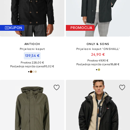
KUPON
PROMOCIJA
ANTIOCH
ONLY & SONS
Prijelazni kaput
Prijelazni kaput 'ONSHALL'
24,90 €
139,54 €
Prvotno: 49,90 €
Prvotno: 228,00 €
Posljednja najniža cijena:
18,68 €
Posljednja najniža cijena:
93,02 €