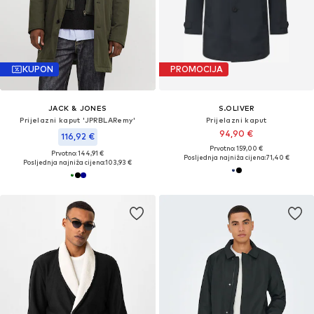
KUPON
PROMOCIJA
JACK & JONES
S.OLIVER
Prijelazni kaput 'JPRBLARemy'
Prijelazni kaput
94,90 €
116,92 €
Prvotno: 159,00 €
Prvotno: 144,91 €
Posljednja najniža cijena:
71,40 €
Posljednja najniža cijena:
103,93 €