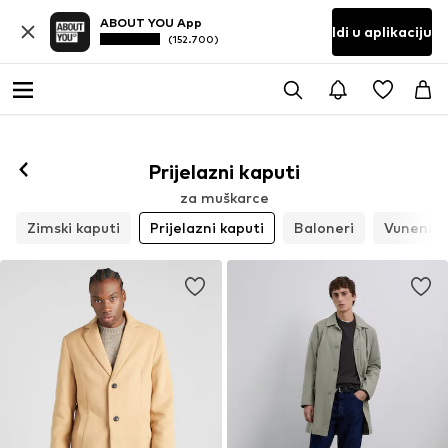
ABOUT YOU App
Idi u aplikaciju
(152.700)
Prijelazni kaputi
za muškarce
Zimski kaputi
Prijelazni kaputi
Baloneri
Vuneni k