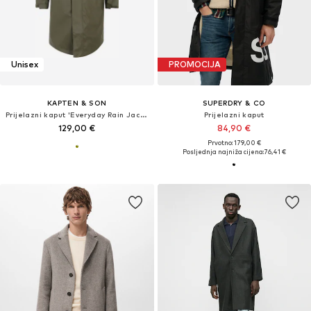
Unisex
PROMOCIJA
KAPTEN & SON
SUPERDRY & CO
Prijelazni kaput 'Everyday Rain Jacket Long'
Prijelazni kaput
129,00 €
84,90 €
Prvotno: 179,00 €
Posljednja najniža cijena:
76,41 €