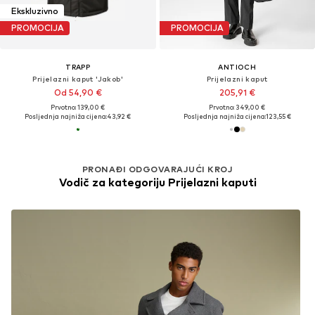
Ekskluzivno
PROMOCIJA
PROMOCIJA
TRAPP
ANTIOCH
Prijelazni kaput 'Jakob'
Prijelazni kaput
Od 54,90 €
205,91 €
Prvotno: 139,00 €
Prvotno: 349,00 €
Posljednja najniža cijena:
43,92 €
Posljednja najniža cijena:
123,55 €
PRONAĐI ODGOVARAJUĆI KROJ
Vodič za kategoriju Prijelazni kaputi