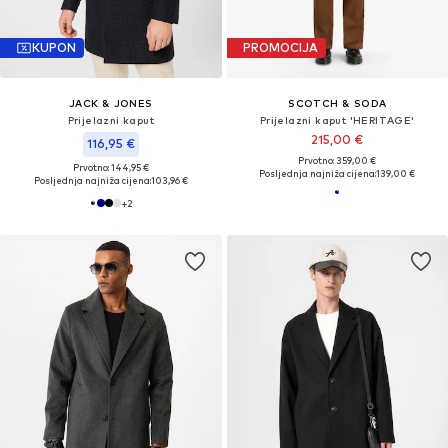
KUPON
PROMOCIJA
JACK & JONES
SCOTCH & SODA
Prijelazni kaput
Prijelazni kaput 'HERITAGE'
215,00 €
116,95 €
Prvotno: 359,00 €
Prvotno: 144,95 €
Posljednja najniža cijena:
139,00 €
Posljednja najniža cijena:
103,96 €
+
2