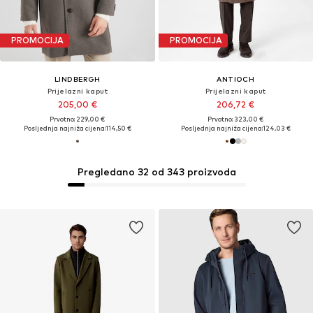
PROMOCIJA
PROMOCIJA
LINDBERGH
ANTIOCH
Prijelazni kaput
Prijelazni kaput
205,00 €
206,72 €
Prvotno: 229,00 €
Prvotno: 323,00 €
Posljednja najniža cijena:
114,50 €
Posljednja najniža cijena:
124,03 €
Pregledano 32 od 343 proizvoda