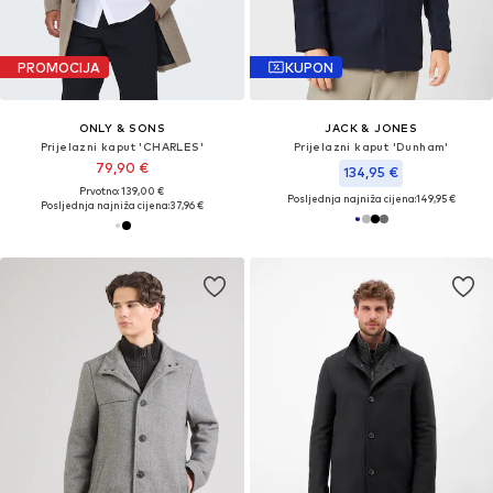
PROMOCIJA
KUPON
ONLY & SONS
JACK & JONES
Prijelazni kaput 'CHARLES'
Prijelazni kaput 'Dunham'
79,90 €
134,95 €
Prvotno: 139,00 €
Posljednja najniža cijena:
149,95 €
Posljednja najniža cijena:
37,96 €