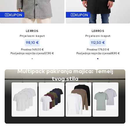
KUPON
KUPON
LERROS
LERROS
Prijelazni kaput
Prijelazni kaput
98,10 €
112,50 €
Prvotno: 149,00 €
Prvotno: 179,00 €
Posljednja najniža cijena:
57,90 €
Posljednja najniža cijena:
69,90 €
Multipack pakiranja majica: Temelj
tvog stila