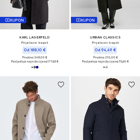
KUPON
KUPON
KARL LAGERFELD
URBAN CLASSICS
Prijelazni kaput
Prijelazni kaput
Od 188,10 €
Od 94,49 €
Prvotno: 349,00 €
Prvotno: 210,00 €
Posljednja najniža cijena:
177,65 €
Posljednja najniža cijena:
75,60 €