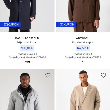
KUPON
KUPON
KARL LAGERFELD
ANTIOCH
Prijelazni kaput
Prijelazni kaput
188,10 €
142,57 €
Prvotno: 349,00 €
Prvotno: 217,00 €
Posljednja najniža cijena:
177,65 €
Posljednja najniža cijena:
95,05 €