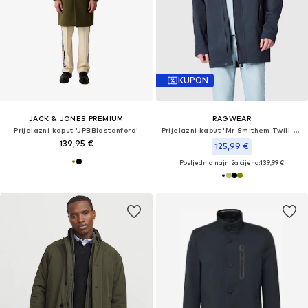
KUPON
JACK & JONES PREMIUM
RAGWEAR
Prijelazni kaput 'JPBBlastanford'
Prijelazni kaput 'Mr Smithem Twill Youmodo'
139,95 €
125,99 €
Posljednja najniža cijena:
139,99 €