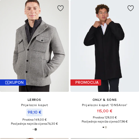
KUPON
PROMOCIJA
LERROS
ONLY & SONS
Prijelazni kaput
Prijelazni kaput 'ONSAron'
115,00 €
98,10 €
Prvotno: 129,00 €
Prvotno: 149,00 €
Posljednja najniža cijena:
37,96 €
Posljednja najniža cijena:
76,30 €