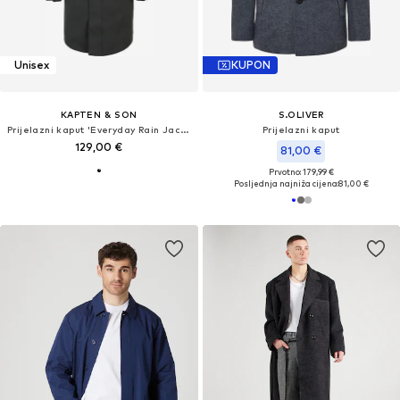
Unisex
KUPON
KAPTEN & SON
S.OLIVER
Prijelazni kaput 'Everyday Rain Jacket Long'
Prijelazni kaput
129,00 €
81,00 €
Prvotno: 179,99 €
Posljednja najniža cijena:
81,00 €