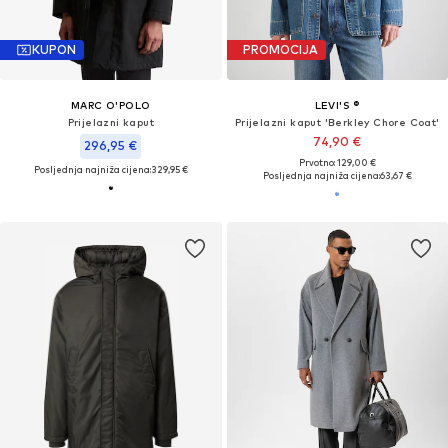
KUPON
PROMOCIJA
MARC O'POLO
LEVI'S ®
Prijelazni kaput
Prijelazni kaput 'Berkley Chore Coat'
74,90 €
296,95 €
Prvotno: 129,00 €
Posljednja najniža cijena:
329,95 €
Posljednja najniža cijena:
63,67 €