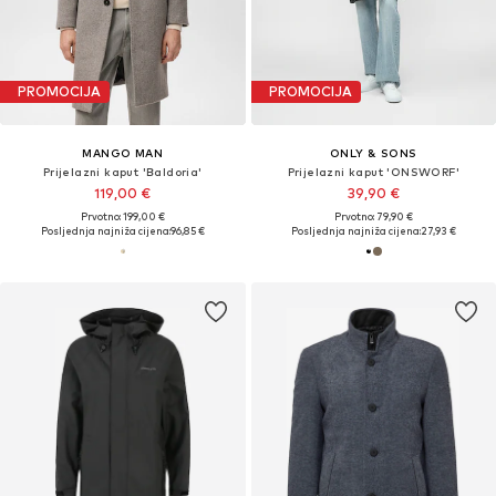
PROMOCIJA
PROMOCIJA
MANGO MAN
ONLY & SONS
Prijelazni kaput 'Baldoria'
Prijelazni kaput 'ONSWORF'
119,00 €
39,90 €
Prvotno: 199,00 €
Prvotno: 79,90 €
Posljednja najniža cijena:
96,85 €
Posljednja najniža cijena:
27,93 €