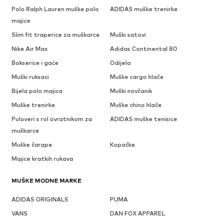
Polo Ralph Lauren muške polo
ADIDAS muške trenirke
majice
Slim fit traperice za muškarce
Muški satovi
Nike Air Max
Adidas Continental 80
Bokserice i gaće
Odijela
Muški ruksaci
Muške cargo hlače
Bijela polo majica
Muški novčanik
Muške trenirke
Muške chino hlače
Puloveri s rol ovratnikom za
ADIDAS muške tenisice
muškarce
Muške čarape
Kopačke
Majice kratkih rukava
MUŠKE MODNE MARKE
ADIDAS ORIGINALS
PUMA
VANS
DAN FOX APPAREL