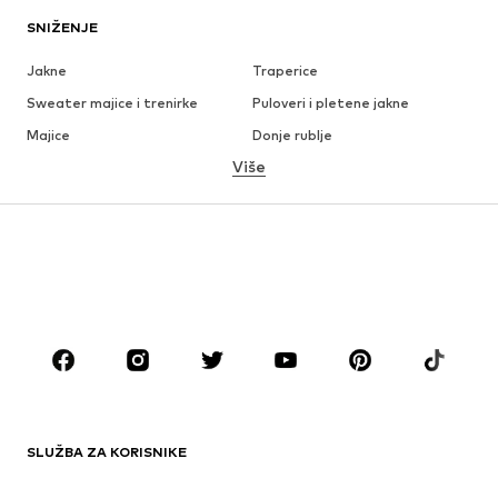
SNIŽENJE
Jakne
Traperice
Sweater majice i trenirke
Puloveri i pletene jakne
Majice
Donje rublje
Više
Hlače
Košulje
Kaputi
Odijela i sakoi
Kupaći kostimi
Veći brojevi
Obuća
Sport
Dodaci
Premium
ODJEĆA
Novo
Popularno
Majice
Traperice
SLUŽBA ZA KORISNIKE
Jakne
Sweater majice i trenirke
Hlače
Košulje