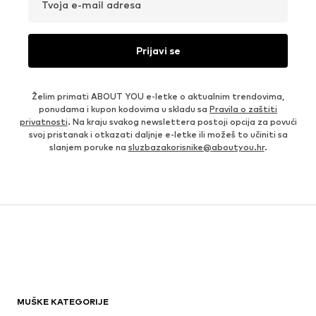
Tvoja e-mail adresa
Prijavi se
Želim primati ABOUT YOU e-letke o aktualnim trendovima,
ponudama i kupon kodovima u skladu sa
Pravila o zaštiti
privatnosti
. Na kraju svakog newslettera postoji opcija za povući
svoj pristanak i otkazati daljnje e-letke ili možeš to učiniti sa
slanjem poruke na
sluzbazakorisnike@aboutyou.hr
.
MUŠKE KATEGORIJE