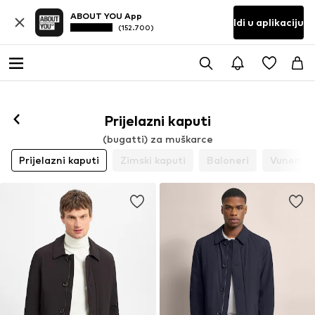
ABOUT YOU App
Idi u aplikaciju
(152.700)
Prijelazni kaputi
(bugatti) za muškarce
Prijelazni kaputi
Zimski kaputi
Baloneri
Vuneni k