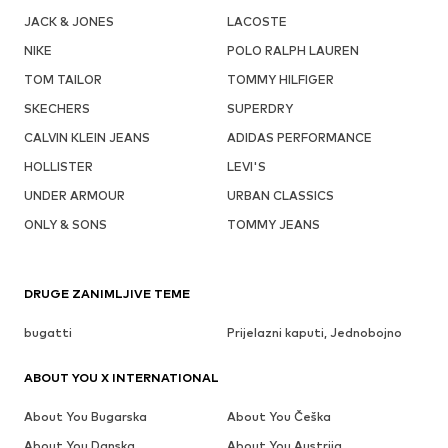
JACK & JONES
LACOSTE
NIKE
POLO RALPH LAUREN
TOM TAILOR
TOMMY HILFIGER
SKECHERS
SUPERDRY
CALVIN KLEIN JEANS
ADIDAS PERFORMANCE
HOLLISTER
LEVI'S
UNDER ARMOUR
URBAN CLASSICS
ONLY & SONS
TOMMY JEANS
DRUGE ZANIMLJIVE TEME
bugatti
Prijelazni kaputi, Jednobojno
ABOUT YOU X INTERNATIONAL
About You Bugarska
About You Češka
About You Danska
About You Austrija