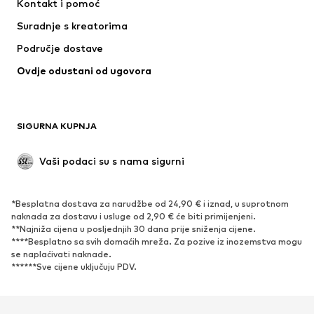
Kontakt i pomoć
Donje rublje
Puloveri i pletene jakne
Suradnje s kreatorima
Odijela i sakoi
Kaputi
Područje dostave
Kupaći kostimi
Veći brojevi
Ovdje odustani od ugovora
Posebne prigode
Ekskluzivno
Recikliranje
OBUĆA
SIGURNA KUPNJA
Novo
Popularno
Vaši podaci su s nama sigurni
Visoke cipele i čizme
Tenisice
Niske cipele
Sportska obuća
*Besplatna dostava za narudžbe od 24,90 € i iznad, u suprotnom
Otvorena obuća
Ekskluzivno
naknada za dostavu i usluge od 2,90 € će biti primijenjeni.
**Najniža cijena u posljednjih 30 dana prije sniženja cijene.
****Besplatno sa svih domaćih mreža. Za pozive iz inozemstva mogu
SPORT
se naplaćivati ​​naknade.
******Sve cijene uključuju PDV.
Sportska odjeća
Sportovi
Sportska obuća
Sportski dodaci