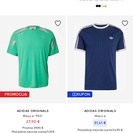
+
2
PROMOCIJA
KUPON
ADIDAS ORIGINALS
ADIDAS ORIGINALS
Majica 'F50'
Majica
27,90 €
31,41 €
Prvotno: 39,90 €
Posljednja najniža cijena:
34,90 €
Posljednja najniža cijena:
11,16 €