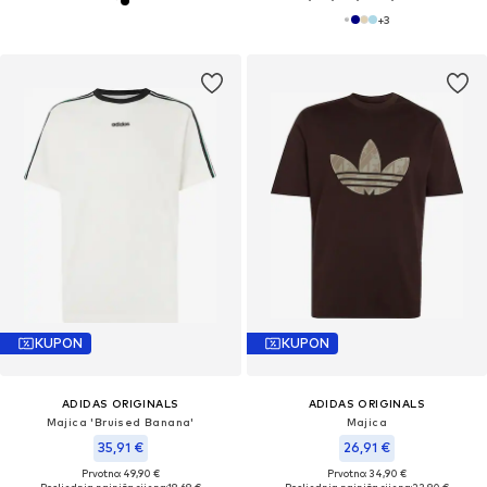
+
3
KUPON
KUPON
ADIDAS ORIGINALS
ADIDAS ORIGINALS
Majica 'Bruised Banana'
Majica
35,91 €
26,91 €
Prvotno: 49,90 €
Prvotno: 34,90 €