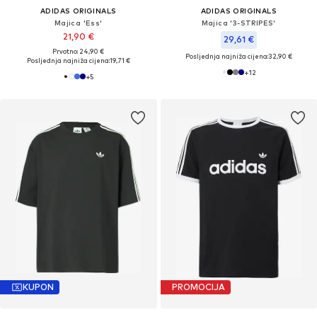
ADIDAS ORIGINALS
ADIDAS ORIGINALS
Majica 'Ess'
Majica '3-STRIPES'
21,90 €
29,61 €
Prvotno: 24,90 €
Posljednja najniža cijena:
32,90 €
Posljednja najniža cijena:
19,71 €
+
12
+
5
KUPON
PROMOCIJA