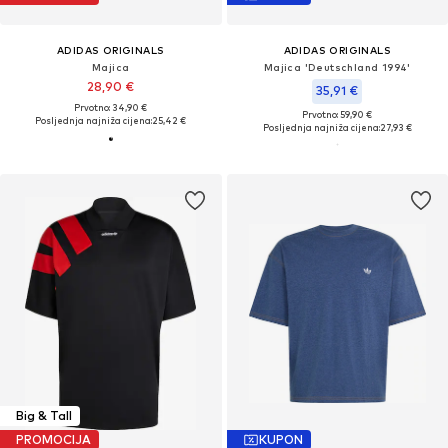
ADIDAS ORIGINALS
ADIDAS ORIGINALS
Majica
Majica 'Deutschland 1994'
28,90 €
35,91 €
Prvotno: 34,90 €
Prvotno: 59,90 €
Posljednja najniža cijena:
25,42 €
Posljednja najniža cijena:
27,93 €
Big & Tall
PROMOCIJA
KUPON