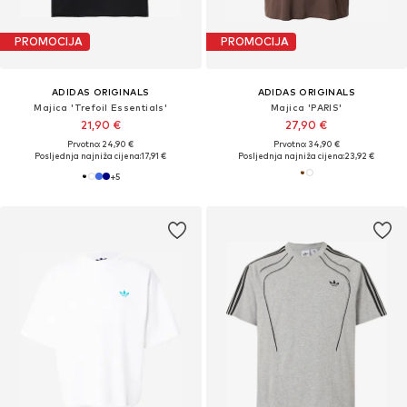
PROMOCIJA
PROMOCIJA
ADIDAS ORIGINALS
ADIDAS ORIGINALS
Majica 'Trefoil Essentials'
Majica 'PARIS'
21,90 €
27,90 €
Prvotno: 24,90 €
Prvotno: 34,90 €
Posljednja najniža cijena:
17,91 €
Posljednja najniža cijena:
23,92 €
+
5