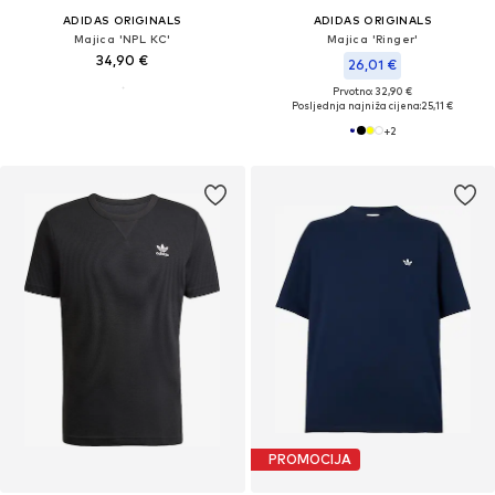
ADIDAS ORIGINALS
ADIDAS ORIGINALS
Majica 'NPL KC'
Majica 'Ringer'
34,90 €
26,01 €
Prvotno: 32,90 €
Posljednja najniža cijena:
25,11 €
+
2
PROMOCIJA