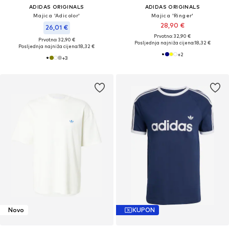
ADIDAS ORIGINALS
ADIDAS ORIGINALS
Majica 'Adicolor'
Majica 'Ringer'
28,90 €
26,01 €
Prvotno: 32,90 €
Prvotno: 32,90 €
Posljednja najniža cijena:
18,32 €
Posljednja najniža cijena:
18,32 €
+
2
+
3
Novo
KUPON