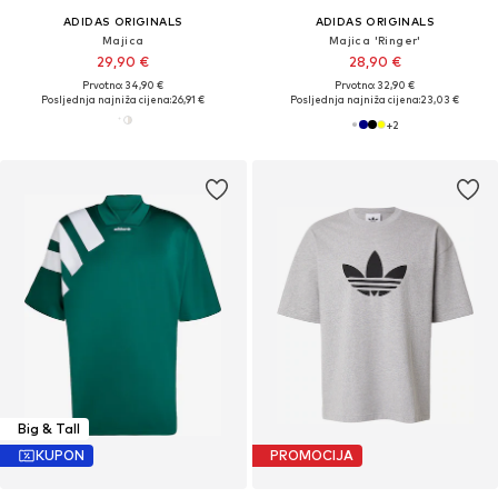
ADIDAS ORIGINALS
ADIDAS ORIGINALS
Majica
Majica 'Ringer'
29,90 €
28,90 €
Prvotno: 34,90 €
Prvotno: 32,90 €
Posljednja najniža cijena:
26,91 €
Posljednja najniža cijena:
23,03 €
+
2
Big & Tall
KUPON
PROMOCIJA