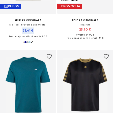
Ekskluzivno
KUPON
PROMOCIJA
ADIDAS ORIGINALS
ADIDAS ORIGINALS
Majica 'Trefoil Essentials'
Majica
23,90 €
22,41 €
Prvotno: 34,90 €
Posljednja najniža cijena:
24,90 €
Posljednja najniža cijena:
21,51 €
+
3