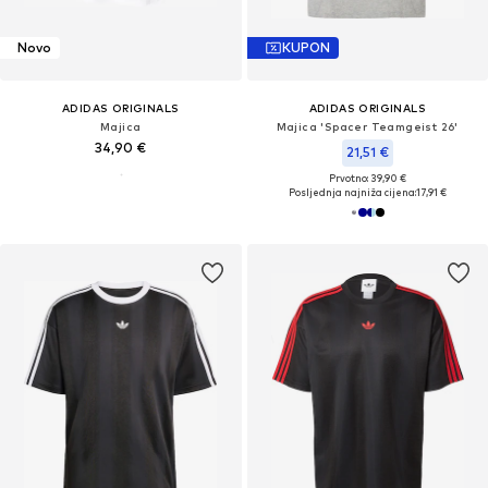
Novo
KUPON
ADIDAS ORIGINALS
ADIDAS ORIGINALS
Majica
Majica 'Spacer Teamgeist 26'
34,90 €
21,51 €
Prvotno: 39,90 €
Posljednja najniža cijena:
17,91 €