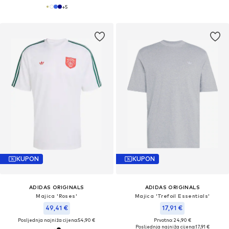
+
5
KUPON
KUPON
ADIDAS ORIGINALS
ADIDAS ORIGINALS
Majica 'Roses'
Majica 'Trefoil Essentials'
49,41 €
17,91 €
Posljednja najniža cijena:
54,90 €
Prvotno: 24,90 €
Posljednja najniža cijena:
17,91 €