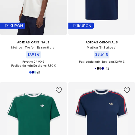
KUPON
KUPON
ADIDAS ORIGINALS
ADIDAS ORIGINALS
Majica 'Trefoil Essentials'
Majica '3-Stripes'
17,91 €
29,61 €
Prvotno: 24,90 €
Posljednja najniža cijena:
32,90 €
Posljednja najniža cijena:
19,90 €
+
12
+
5