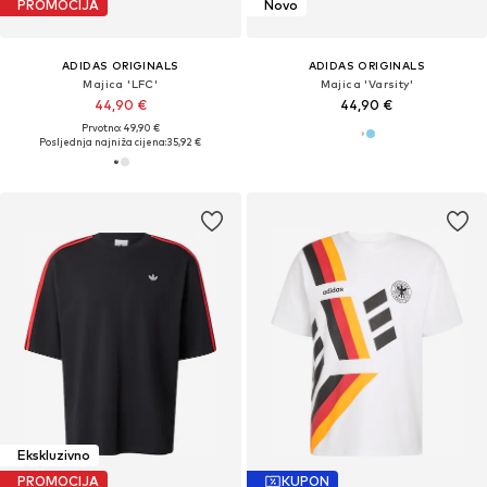
PROMOCIJA
Novo
ADIDAS ORIGINALS
ADIDAS ORIGINALS
Majica 'LFC'
Majica 'Varsity'
44,90 €
44,90 €
Prvotno: 49,90 €
Posljednja najniža cijena:
35,92 €
Ekskluzivno
PROMOCIJA
KUPON