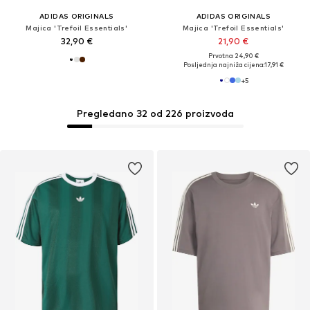
ADIDAS ORIGINALS
ADIDAS ORIGINALS
Majica 'Trefoil Essentials'
Majica 'Trefoil Essentials'
32,90 €
21,90 €
Prvotno: 24,90 €
Posljednja najniža cijena:
17,91 €
+
5
Pregledano 32 od 226 proizvoda