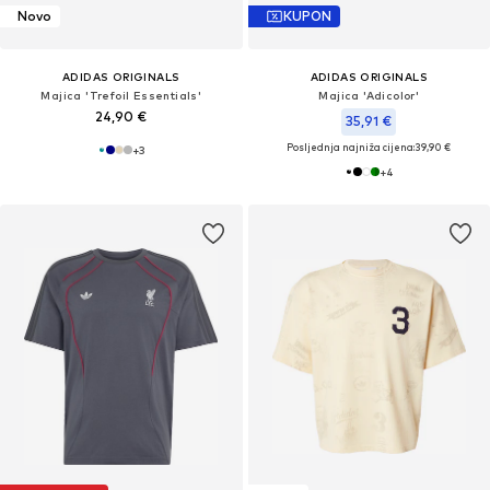
Novo
KUPON
ADIDAS ORIGINALS
ADIDAS ORIGINALS
Majica 'Trefoil Essentials'
Majica 'Adicolor'
24,90 €
35,91 €
Posljednja najniža cijena:
39,90 €
+
3
+
4