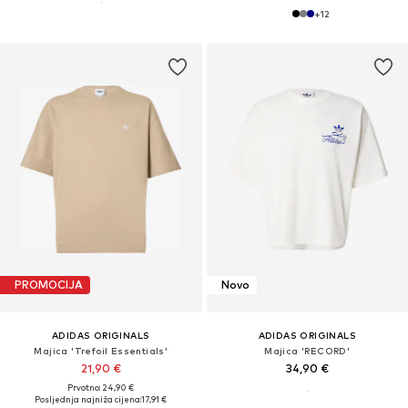
+
12
PROMOCIJA
Novo
ADIDAS ORIGINALS
ADIDAS ORIGINALS
Majica 'Trefoil Essentials'
Majica 'RECORD'
21,90 €
34,90 €
Prvotno: 24,90 €
Posljednja najniža cijena:
17,91 €