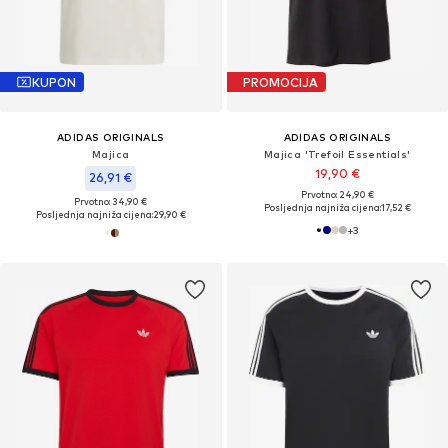
KUPON
PROMOCIJA
ADIDAS ORIGINALS
ADIDAS ORIGINALS
Majica
Majica 'Trefoil Essentials'
19,90 €
26,91 €
Prvotno: 24,90 €
Prvotno: 34,90 €
Posljednja najniža cijena:
17,52 €
Posljednja najniža cijena:
29,90 €
+
3