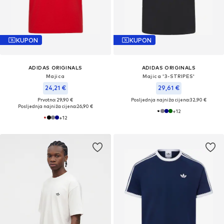
KUPON
KUPON
ADIDAS ORIGINALS
ADIDAS ORIGINALS
Majica
Majica '3-STRIPES'
24,21 €
29,61 €
Prvotno: 29,90 €
Posljednja najniža cijena:
32,90 €
Posljednja najniža cijena:
26,90 €
+
12
+
12