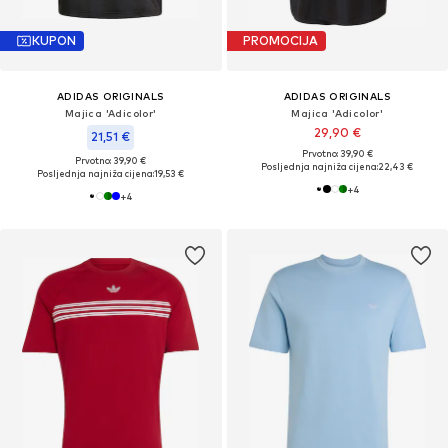
KUPON
PROMOCIJA
ADIDAS ORIGINALS
ADIDAS ORIGINALS
Majica 'Adicolor'
Majica 'Adicolor'
29,90 €
21,51 €
Prvotno: 39,90 €
Prvotno: 39,90 €
Posljednja najniža cijena:
22,43 €
Posljednja najniža cijena:
19,53 €
+
4
+
4