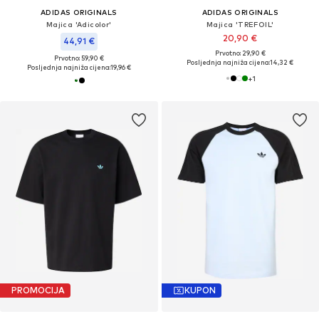
ADIDAS ORIGINALS
ADIDAS ORIGINALS
Majica 'Adicolor'
Majica 'TREFOIL'
20,90 €
44,91 €
Prvotno: 29,90 €
Prvotno: 59,90 €
Posljednja najniža cijena:
14,32 €
Posljednja najniža cijena:
19,96 €
+
1
PROMOCIJA
KUPON