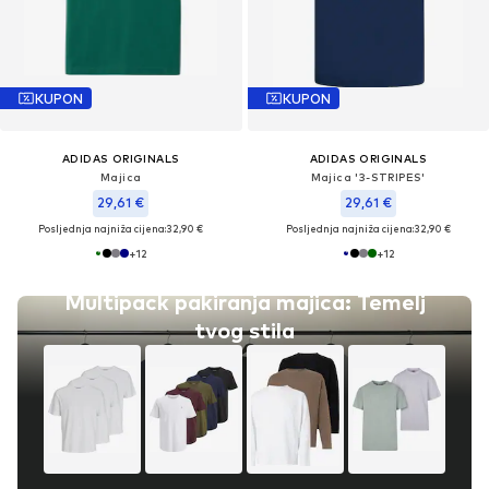
KUPON
KUPON
ADIDAS ORIGINALS
ADIDAS ORIGINALS
Majica
Majica '3-STRIPES'
29,61 €
29,61 €
Posljednja najniža cijena:
32,90 €
Posljednja najniža cijena:
32,90 €
+
12
+
12
Multipack pakiranja majica: Temelj
tvog stila