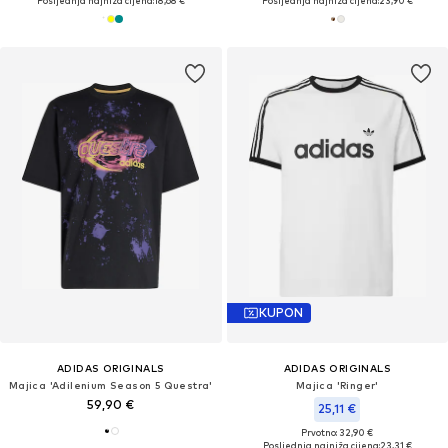
Posljednja najniža cijena:
18,68 €
Posljednja najniža cijena:
23,90 €
KUPON
ADIDAS ORIGINALS
ADIDAS ORIGINALS
Majica 'Adilenium Season 5 Questra'
Majica 'Ringer'
59,90 €
25,11 €
Prvotno: 32,90 €
Posljednja najniža cijena:
23,31 €