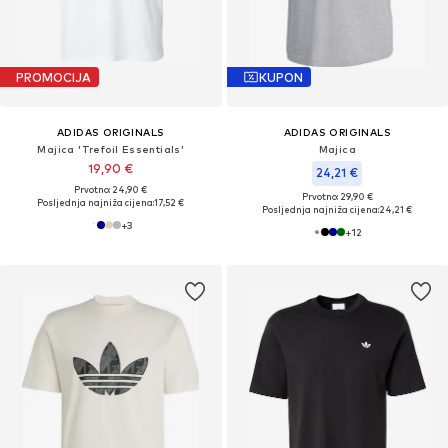
PROMOCIJA
KUPON
ADIDAS ORIGINALS
ADIDAS ORIGINALS
Majica 'Trefoil Essentials'
Majica
19,90 €
24,21 €
Prvotno: 24,90 €
Prvotno: 29,90 €
Posljednja najniža cijena:
17,52 €
Posljednja najniža cijena:
24,21 €
+
3
+
12