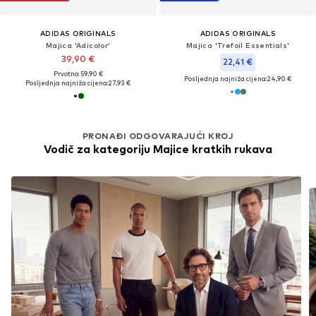
ADIDAS ORIGINALS
ADIDAS ORIGINALS
Majica 'Adicolor'
Majica 'Trefoil Essentials'
39,90 €
22,41 €
Prvotno: 59,90 €
Posljednja najniža cijena:
24,90 €
Posljednja najniža cijena:
27,93 €
PRONAĐI ODGOVARAJUĆI KROJ
Vodič za kategoriju Majice kratkih rukava