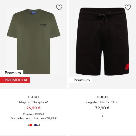
Premium
PROMOCIJA
Premium
HUGO
HUGO
Majica 'Nesptee'
regular Hlače 'Diz'
26,90 €
79,90 €
Prvotno: 29,90 €
Posljednja najniža cijena:
20,93 €
+
1