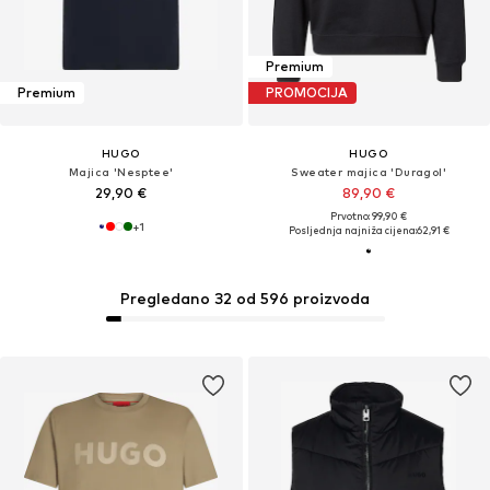
Premium
Premium
PROMOCIJA
HUGO
HUGO
Majica 'Nesptee'
Sweater majica 'Duragol'
29,90 €
89,90 €
Prvotno: 99,90 €
+
1
Posljednja najniža cijena:
62,91 €
Pregledano 32 od 596 proizvoda