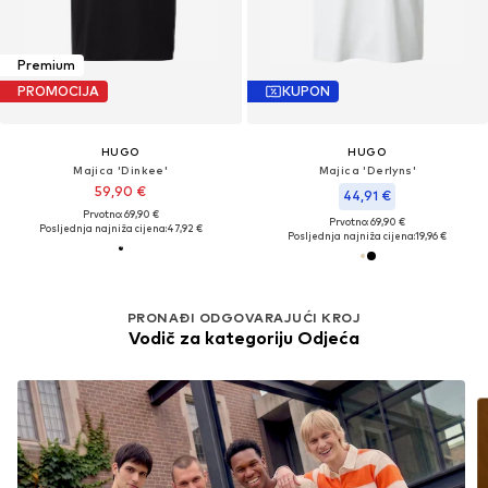
Premium
PROMOCIJA
KUPON
HUGO
HUGO
Majica 'Dinkee'
Majica 'Derlyns'
59,90 €
44,91 €
Prvotno: 69,90 €
Prvotno: 69,90 €
Posljednja najniža cijena:
47,92 €
Posljednja najniža cijena:
19,96 €
PRONAĐI ODGOVARAJUĆI KROJ
Vodič za kategoriju Odjeća