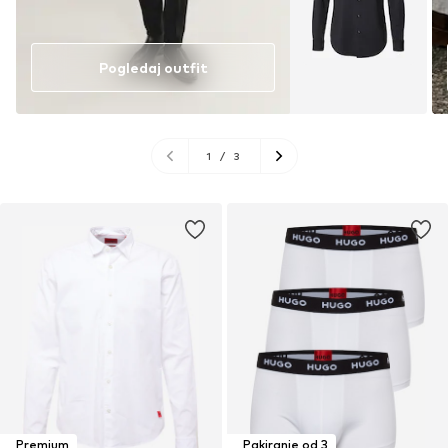
Pogledaj outfit
1
/
3
Premium
Pakiranje od 3