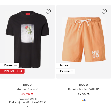
Premium
Novo
PROMOCIJA
Premium
HUGO
HUGO
Majica 'Durose'
Kupaće hlače 'PAOLO'
39,90 €
49,90 €
Prvotno: 49,90 €
Posljednja najniža cijena:
35,91 €