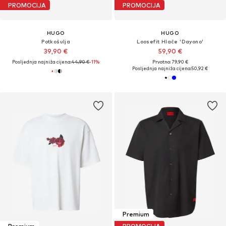
PROMOCIJA
PROMOCIJA
HUGO
HUGO
Potkošulja
Loosefit Hlače 'Dayono'
39,90 €
59,90 €
Posljednja najniža cijena:
44,90 €
-11%
Prvotno: 79,90 €
Posljednja najniža cijena:
50,92 €
Premium