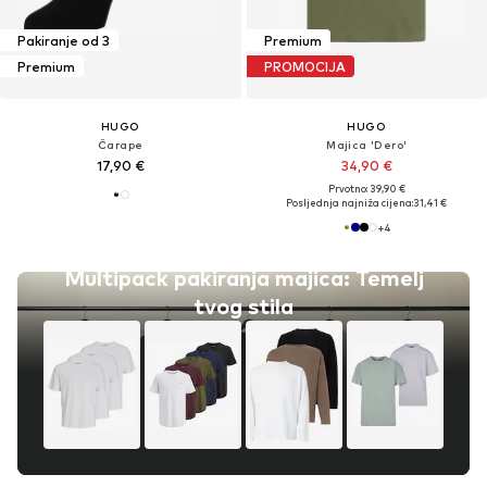
Pakiranje od 3
Premium
Premium
PROMOCIJA
HUGO
HUGO
Čarape
Majica 'Dero'
17,90 €
34,90 €
Prvotno: 39,90 €
Posljednja najniža cijena:
31,41 €
+
4
Multipack pakiranja majica: Temelj
tvog stila