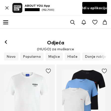
ABOUT YOU App
Idi u aplikaciju
(152.700)
Odjeća
(HUGO) za muškarce
Novo
Popularno
Majice
Hlače
Donje rublje