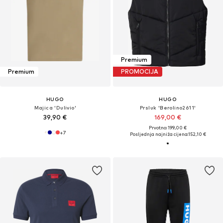
Premium
Premium
PROMOCIJA
HUGO
HUGO
Majica 'Dulivio'
Prsluk 'Berolino2611'
39,90 €
169,00 €
Prvotno: 199,00 €
+
7
Posljednja najniža cijena:
152,10 €