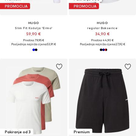
PROMOCIJA
PROMOCIJA
HUGO
HUGO
Slim Fit Košulja 'Ermo'
regular Bokserice
59,90 €
34,90 €
Prvotno: 79,95 €
Prvotno: 44,90 €
Posljednja najniža cijena:
53,91 €
Posljednja najniža cijena:
27,92 €
Pakiranje od 3
Premium