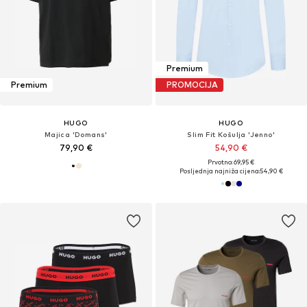
Premium
Premium
PROMOCIJA
HUGO
HUGO
Majica 'Domans'
Slim Fit Košulja 'Jenno'
79,90 €
54,90 €
Prvotno: 69,95 €
Posljednja najniža cijena:
54,90 €