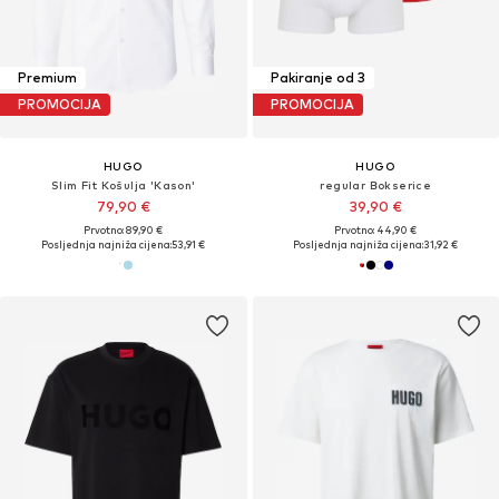
Premium
Pakiranje od 3
PROMOCIJA
PROMOCIJA
HUGO
HUGO
Slim Fit Košulja 'Kason'
regular Bokserice
79,90 €
39,90 €
Prvotno: 89,90 €
Prvotno: 44,90 €
Posljednja najniža cijena:
53,91 €
Posljednja najniža cijena:
31,92 €