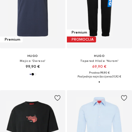
Premium
Premium
PROMOCIJA
HUGO
HUGO
Majica 'Dereso'
Tapered Hlače 'Nuram'
99,90 €
69,90 €
Prvotno: 99,90 €
Posljednja najniža cijena:
31,92 €