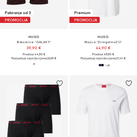
Pakiranje od 3
Premium
PROMOCIJA
PROMOCIJA
HUGO
HUGO
Bokserice 'GALAXY'
Majica 'Diragolino212'
39,90 €
44,90 €
Prvotno: 44,90 €
Prvotno: 49,90 €
Posljednja najniža cijena:
26,91 €
Posljednja najniža cijena:
31,41 €
+
3