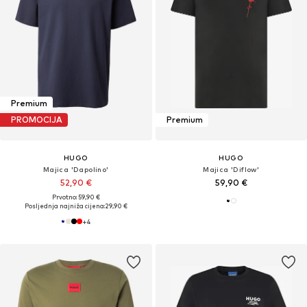
Premium
PROMOCIJA
Premium
HUGO
HUGO
Majica 'Dapolino'
Majica 'Diflow'
52,90 €
59,90 €
Prvotno: 59,90 €
Posljednja najniža cijena:
29,90 €
+
4