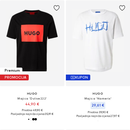
Premium
PROMOCIJA
KUPON
HUGO
HUGO
Majica 'Dulive222'
Majica 'Namerix'
44,90 €
29,61 €
Prvotno: 49,90 €
Prvotno: 39,90 €
Posljednja najniža cijena:
35,91 €
Posljednja najniža cijena:
27,97 €