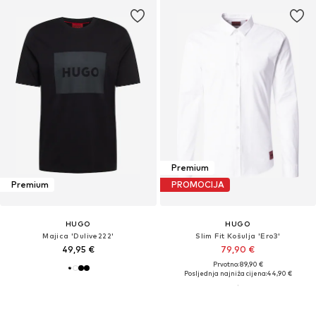
Premium
Premium
PROMOCIJA
HUGO
HUGO
Majica 'Dulive222'
Slim Fit Košulja 'Ero3'
49,95 €
79,90 €
Prvotno: 89,90 €
Posljednja najniža cijena:
44,90 €