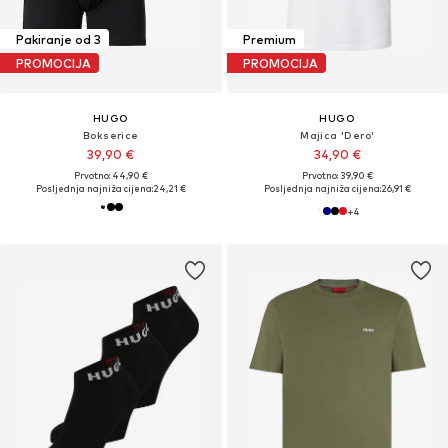
Pakiranje od 3
Premium
PROMOCIJA
PROMOCIJA
HUGO
HUGO
Bokserice
Majica 'Dero'
39,90 €
34,90 €
Prvotno: 44,90 €
Prvotno: 39,90 €
Posljednja najniža cijena:
24,21 €
Posljednja najniža cijena:
26,91 €
+
4