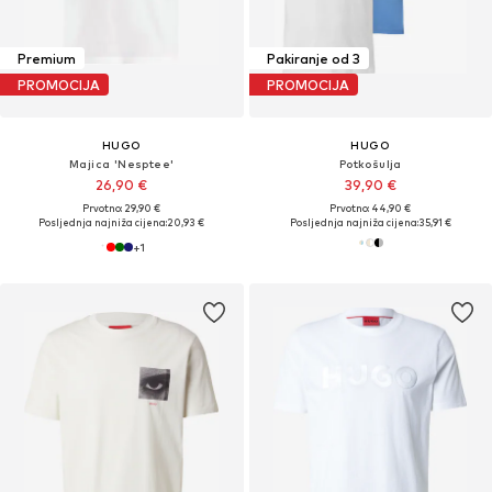
Premium
Pakiranje od 3
PROMOCIJA
PROMOCIJA
HUGO
HUGO
Majica 'Nesptee'
Potkošulja
26,90 €
39,90 €
Prvotno: 29,90 €
Prvotno: 44,90 €
Posljednja najniža cijena:
20,93 €
Posljednja najniža cijena:
35,91 €
+
1