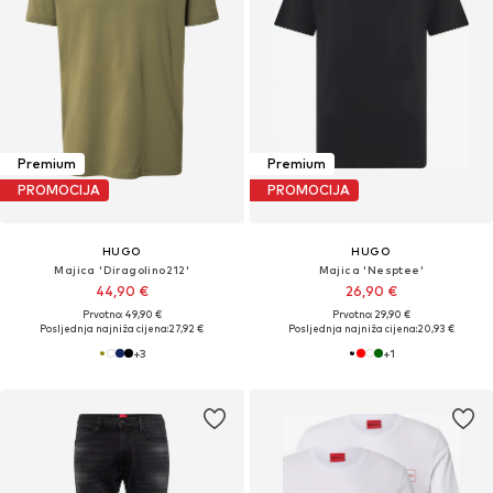
Premium
Premium
PROMOCIJA
PROMOCIJA
HUGO
HUGO
Majica 'Diragolino212'
Majica 'Nesptee'
44,90 €
26,90 €
Prvotno: 49,90 €
Prvotno: 29,90 €
Posljednja najniža cijena:
27,92 €
Posljednja najniža cijena:
20,93 €
+
3
+
1