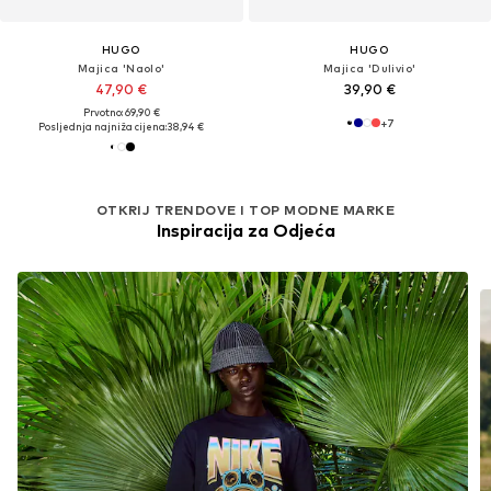
HUGO
HUGO
Majica 'Naolo'
Majica 'Dulivio'
47,90 €
39,90 €
Prvotno: 69,90 €
+
7
Posljednja najniža cijena:
38,94 €
OTKRIJ TRENDOVE I TOP MODNE MARKE
Inspiracija za Odjeća