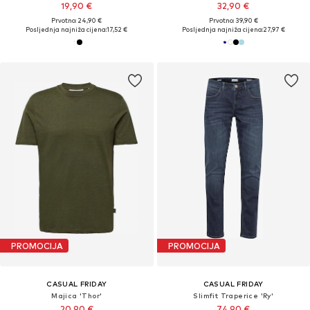
19,90 €
32,90 €
Prvotno: 24,90 €
Prvotno: 39,90 €
Posljednja najniža cijena:
17,52 €
Posljednja najniža cijena:
27,97 €
PROMOCIJA
PROMOCIJA
CASUAL FRIDAY
CASUAL FRIDAY
Majica 'Thor'
Slimfit Traperice 'Ry'
20,90 €
74,90 €