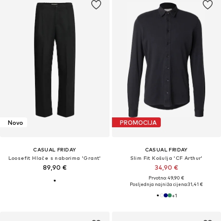
Novo
PROMOCIJA
CASUAL FRIDAY
CASUAL FRIDAY
Loosefit Hlače s naborima 'Grant'
Slim Fit Košulja 'CF Arthur'
89,90 €
34,90 €
Prvotno: 49,90 €
Posljednja najniža cijena:
31,41 €
+
1