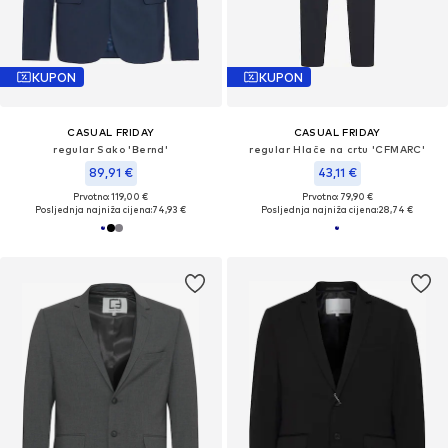
KUPON
KUPON
CASUAL FRIDAY
CASUAL FRIDAY
regular Sako 'Bernd'
regular Hlače na crtu 'CFMARC'
89,91 €
43,11 €
Prvotno: 119,00 €
Prvotno: 79,90 €
Posljednja najniža cijena:
74,93 €
Posljednja najniža cijena:
28,74 €