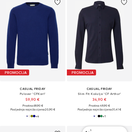
PROMOCIJA
PROMOCIJA
CASUAL FRIDAY
CASUAL FRIDAY
Pulover 'CFKarl'
Slim Fit Košulja 'CF Arthur'
59,90 €
34,90 €
Prvotno: 69,90 €
Prvotno: 49,90 €
Posljednja najniža cijena:
20,90 €
Posljednja najniža cijena:
31,41 €
+
4
+
1
1