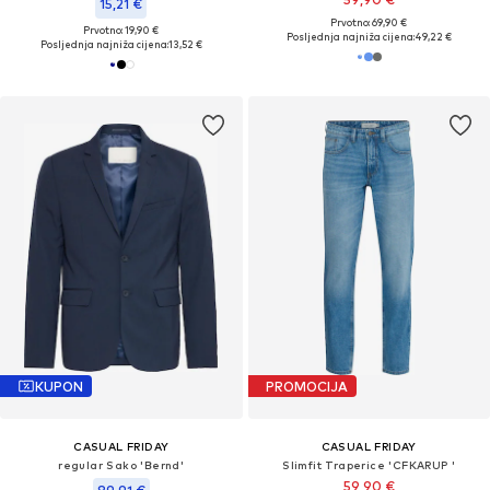
15,21 €
Prvotno: 69,90 €
Prvotno: 19,90 €
Posljednja najniža cijena:
49,22 €
Posljednja najniža cijena:
13,52 €
KUPON
PROMOCIJA
CASUAL FRIDAY
CASUAL FRIDAY
regular Sako 'Bernd'
Slimfit Traperice 'CFKARUP '
59,90 €