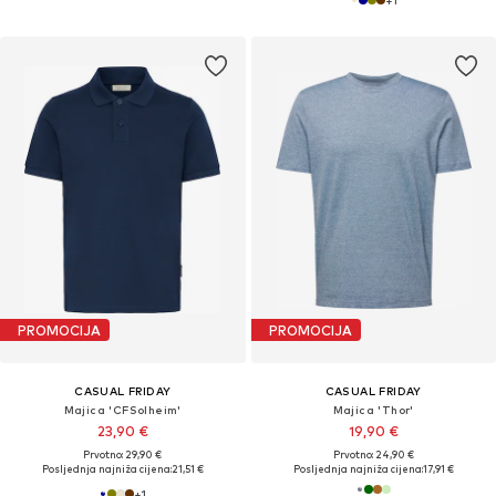
+
1
PROMOCIJA
PROMOCIJA
CASUAL FRIDAY
CASUAL FRIDAY
Majica 'CFSolheim'
Majica 'Thor'
23,90 €
19,90 €
Prvotno: 29,90 €
Prvotno: 24,90 €
Posljednja najniža cijena:
21,51 €
Posljednja najniža cijena:
17,91 €
+
1