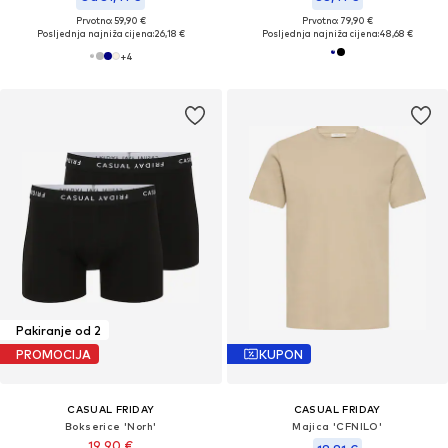
Prvotno: 59,90 €
Prvotno: 79,90 €
Posljednja najniža cijena:
26,18 €
Posljednja najniža cijena:
48,68 €
+
4
Pakiranje od 2
PROMOCIJA
KUPON
CASUAL FRIDAY
CASUAL FRIDAY
Bokserice 'Norh'
Majica 'CFNILO'
19,90 €