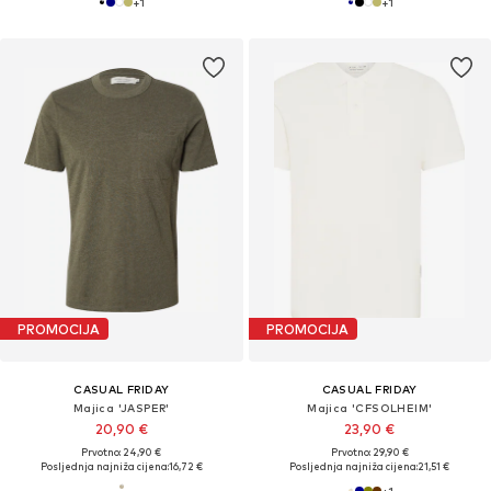
+
1
+
1
PROMOCIJA
PROMOCIJA
CASUAL FRIDAY
CASUAL FRIDAY
Majica 'JASPER'
Majica 'CFSOLHEIM'
20,90 €
23,90 €
Prvotno: 24,90 €
Prvotno: 29,90 €
Posljednja najniža cijena:
16,72 €
Posljednja najniža cijena:
21,51 €