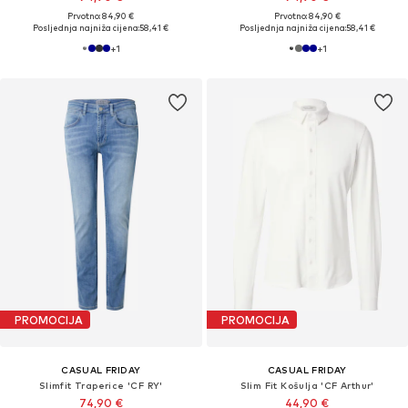
Prvotno: 84,90 €
Prvotno: 84,90 €
Posljednja najniža cijena:
58,41 €
Posljednja najniža cijena:
58,41 €
+
1
+
1
PROMOCIJA
PROMOCIJA
CASUAL FRIDAY
CASUAL FRIDAY
Slimfit Traperice 'CF RY'
Slim Fit Košulja 'CF Arthur'
74,90 €
44,90 €