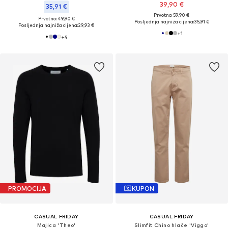
39,90 €
35,91 €
Prvotno: 59,90 €
Prvotno: 49,90 €
Posljednja najniža cijena:
35,91 €
Posljednja najniža cijena:
29,93 €
+
1
+
4
PROMOCIJA
KUPON
CASUAL FRIDAY
CASUAL FRIDAY
Majica 'Theo'
Slimfit Chino hlače 'Viggo'