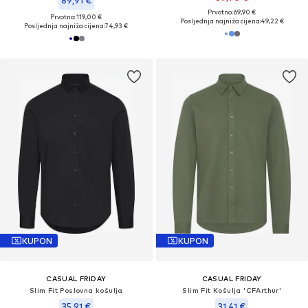
89,91 €
Prvotno: 69,90 €
Prvotno: 119,00 €
Posljednja najniža cijena:
49,22 €
Posljednja najniža cijena:
74,93 €
KUPON
KUPON
CASUAL FRIDAY
CASUAL FRIDAY
Slim Fit Poslovna košulja
Slim Fit Košulja 'CFArthur'
35,91 €
31,41 €