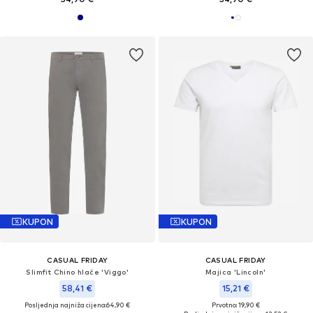
KUPON
KUPON
CASUAL FRIDAY
CASUAL FRIDAY
Slimfit Chino hlače 'Viggo'
Majica 'Lincoln'
58,41 €
15,21 €
Posljednja najniža cijena:
64,90 €
Prvotno: 19,90 €