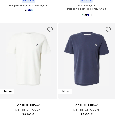
Posljednja najniža cijena:
39,90 €
Prvotno: 49,90 €
Posljednja najniža cijena:
24,43 €
+
1
Novo
Novo
CASUAL FRIDAY
CASUAL FRIDAY
Majica 'CFROUEN'
Majica 'CFROUEN'
34,90 €
34,90 €