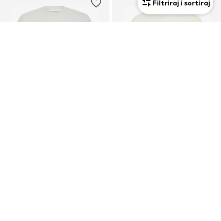
Filtriraj i sortiraj
Novo
PROMOCIJA
CASUAL FRIDAY
CASUAL FRIDAY
Majica 'CFThor'
Majica 'CFNILO'
24,90 €
20,90 €
Prvotno: 24,90 €
Posljednja najniža cijena:
17,77 €
+
1