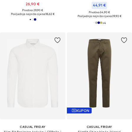
26,90 €
44,91 €
Prvotno: 29,90 €
Prvotno: 64,90 €
Posljednja najniža cijena:
18,62 €
Posljednja najniža cijena:
39,92 €
+
4
KUPON
CASUAL FRIDAY
CASUAL FRIDAY
Slim Fit Poslovna košulja ' CFPalle '
Slimfit Chino hlače 'Viggo'