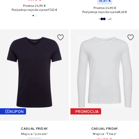
18,81 €
Prvotno: 24,90 €
Prvotno: 24,90 €
Posljednja najniža cijena:
17,52 €
Posljednja najniža cijena:
8,36 €
+
1
KUPON
PROMOCIJA
CASUAL FRIDAY
CASUAL FRIDAY
Majica 'Lincoln'
Majica 'Theo'