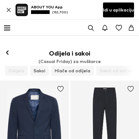
ABOUT YOU App
Idi u aplikaciju
(152.700)
Odijela i sakoi
(Casual Friday) za muškarce
Odijela
Sakoi
Hlače od odijela
Sakoi od odijela