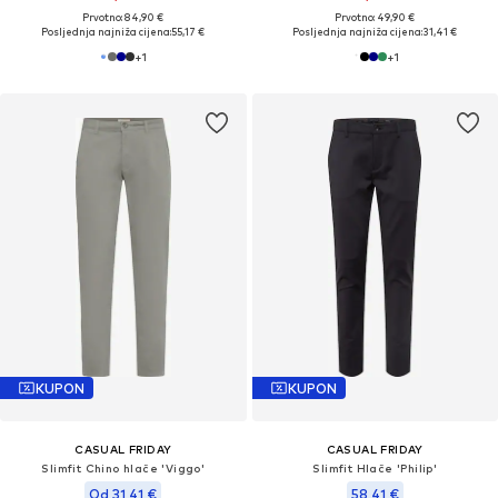
Prvotno: 84,90 €
Prvotno: 49,90 €
Posljednja najniža cijena:
55,17 €
Posljednja najniža cijena:
31,41 €
+
1
+
1
KUPON
KUPON
CASUAL FRIDAY
CASUAL FRIDAY
Slimfit Chino hlače 'Viggo'
Slimfit Hlače 'Philip'
Od 31,41 €
58,41 €