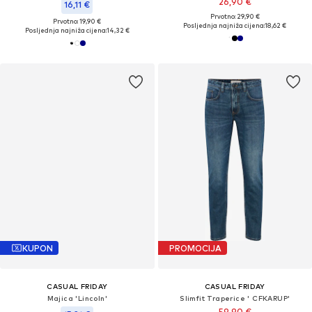
26,90 €
16,11 €
Prvotno: 29,90 €
Prvotno: 19,90 €
Posljednja najniža cijena:
18,62 €
Posljednja najniža cijena:
14,32 €
KUPON
PROMOCIJA
CASUAL FRIDAY
CASUAL FRIDAY
Majica 'Lincoln'
Slimfit Traperice ' CFKARUP'
59,90 €