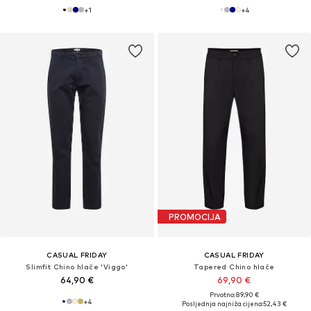
+
1
+
4
PROMOCIJA
CASUAL FRIDAY
CASUAL FRIDAY
Slimfit Chino hlače 'Viggo'
Tapered Chino hlače
64,90 €
69,90 €
Prvotno: 89,90 €
+
4
Posljednja najniža cijena:
52,43 €