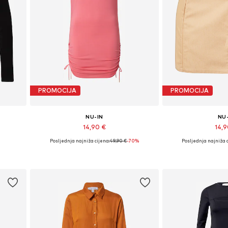
PROMOCIJA
PROMOCIJA
NU-IN
NU
14,90 €
14,
Posljednja najniža cijena:
49,90 €
-70%
Posljednja najniža c
Dostupne veličine: 36, 38
Dostupne veli
Dodaj u košaricu
Dodaj u 