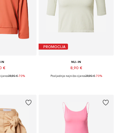
PROMOCIJA
-IN
NU-IN
0 €
8,90 €
ijena:
39,90 €
-70%
Posljednja najniža cijena:
29,90 €
-70%
ne: XXS, XS, S
Dostupne veličine: L, XL
košaricu
Dodaj u košaricu