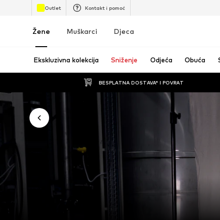
Outlet
Kontakt i pomoć
Žene
Muškarci
Djeca
Ekskluzivna kolekcija
Sniženje
Odjeća
Obuća
BESPLATNA DOSTAVA* I POVRAT