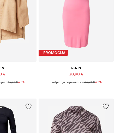
PROMOCIJA
-IN
NU-IN
90 €
20,90 €
ijena:
49,90 €
-70%
Posljednja najniža cijena:
69,90 €
-70%
čine: 40, 42
Dostupne veličine: 38, 40
košaricu
Dodaj u košaricu