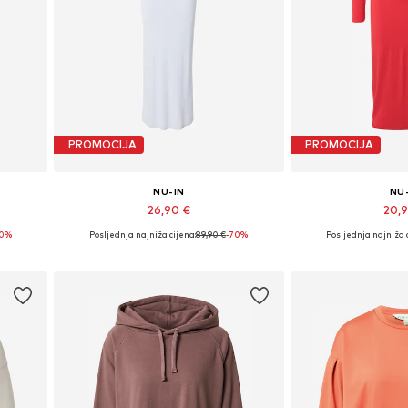
PROMOCIJA
PROMOCIJA
NU-IN
NU
26,90 €
20,
70%
Posljednja najniža cijena:
89,90 €
-70%
Posljednja najniža 
40
Dostupne veličine: 34, 36, 38, 40, 42
Dostupne veličine
Dodaj u košaricu
Dodaj u 