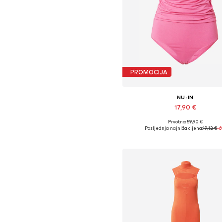
PROMOCIJA
NU-IN
17,90 €
Prvotno: 59,90 €
Dostupne veličine: XS, S, M
Posljednja najniža cijena:
19,12 €
-
Dodaj u košaricu