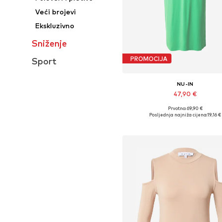
Veći brojevi
Ekskluzivno
Sniženje
PROMOCIJA
Sport
NU-IN
47,90 €
Prvotno: 69,90 €
Dostupne veličine: 34, 36, 38
Posljednja najniža cijena:
19,16 €
Dodaj u košaricu