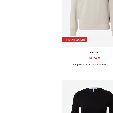
PROMOCIJA
NU-IN
26,90 €
Posljednja najniža cijena:
89,90 €
-
Dostupne veličine: XS, S, M
Dodaj u košaricu