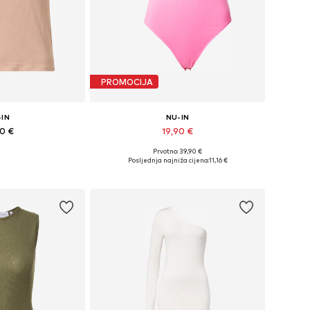
PROMOCIJA
-IN
NU-IN
90 €
19,90 €
+
1
Prvotno: 39,90 €
XS, XS, S, M, L, XL
Dostupne veličine: XS, S, M, L, XL
Posljednja najniža cijena:
11,16 €
košaricu
Dodaj u košaricu