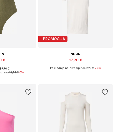
PROMOCIJA
-IN
NU-IN
0 €
17,90 €
Posljednja najniža cijena:
+
1
59,90 €
-70%
 39,90 €
e: XXS, XS, S, M
Dostupne veličine: 34, 36, 38, 40, 42
cijena:
12,72 €
-6%
košaricu
Dodaj u košaricu