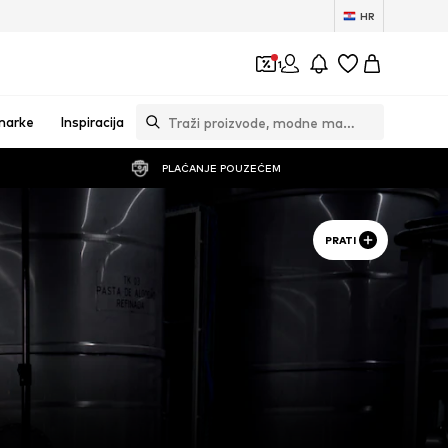
HR
1
marke
Inspiracija
PLAĆANJE POUZEĆEM
PRATI