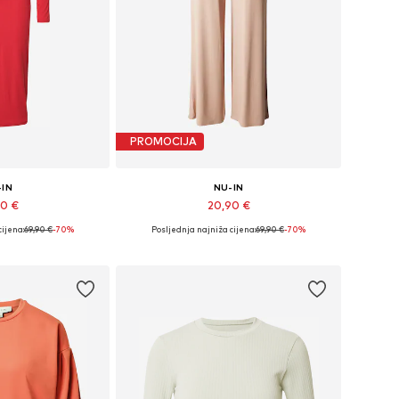
PROMOCIJA
-IN
NU-IN
90 €
20,90 €
cijena:
69,90 €
-70%
Posljednja najniža cijena:
69,90 €
-70%
: 32, 34, 36, 38
Dostupne veličine: 36, 38
košaricu
Dodaj u košaricu