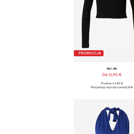
PROMOCIJA
NU-IN
Od 12,90 €
Prvotno: 44,90 €
Dostupne veličine: M, L, XL
Posljednja najniža cijena:
5,16 €
Dodaj u košaricu