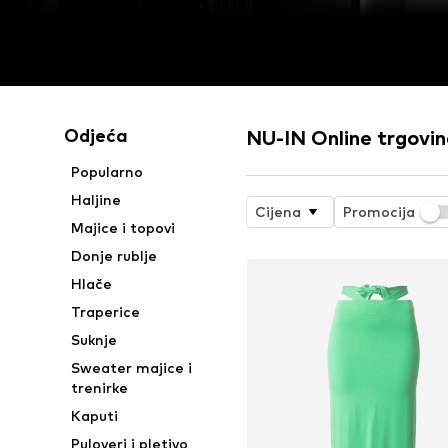
Odjeća
NU-IN Online trgovi
Popularno
Haljine
Cijena
Promocija
Majice i topovi
Donje rublje
Hlače
Traperice
Suknje
Sweater majice i
trenirke
Kaputi
Puloveri i pletivo