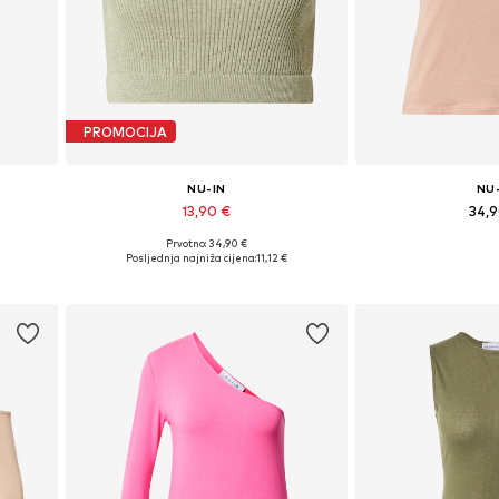
PROMOCIJA
NU-IN
NU
13,90 €
34,
Prvotno: 34,90 €
Dostupne veličine: XS, S, M, L
Dostupne veličine: X
Posljednja najniža cijena:
11,12 €
Dodaj u košaricu
Dodaj u 