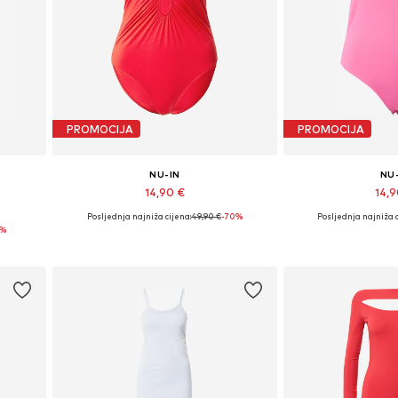
PROMOCIJA
PROMOCIJA
NU-IN
NU
14,90 €
14,
Posljednja najniža cijena:
49,90 €
-70%
Posljednja najniža c
Dostupne veličine: XS, S, M, L, XL
Dostupne veliči
6%
Dodaj u košaricu
Dodaj u 