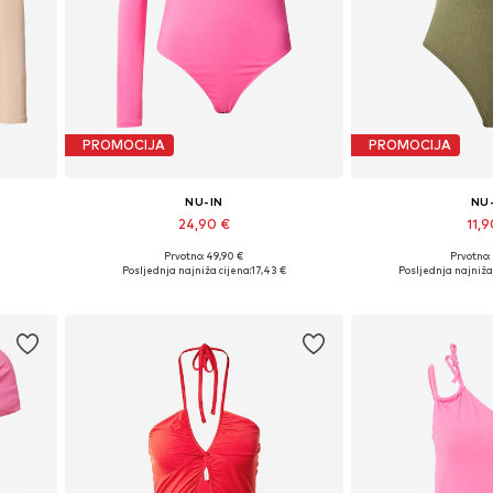
PROMOCIJA
PROMOCIJA
NU-IN
NU
24,90 €
11,9
Prvotno: 49,90 €
Prvotno:
Dostupne veličine: XXS, XS, S, M, L
Dostupne veličin
Posljednja najniža cijena:
17,43 €
Posljednja najniža 
Dodaj u košaricu
Dodaj u 