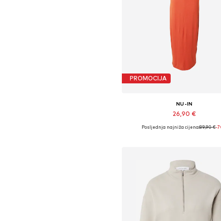
PROMOCIJA
NU-IN
26,90 €
Posljednja najniža cijena:
89,90 €
-
Dostupne veličine: 34, 36, 38, 
Dodaj u košaricu