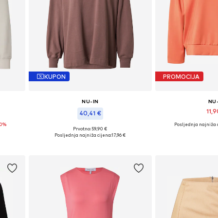
KUPON
PROMOCIJA
NU-IN
NU
11,9
40,41 €
70%
Posljednja najniža c
Dostupne veliči
Prvotno: 59,90 €
Dostupne veličine: L-XL
Posljednja najniža cijena:
17,96 €
Dodaj u 
Dodaj u košaricu