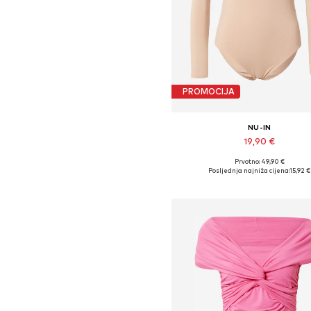
PROMOCIJA
NU-IN
19,90 €
Prvotno: 49,90 €
Dostupne veličine: XS, S, M
Posljednja najniža cijena:
15,92 €
Dodaj u košaricu