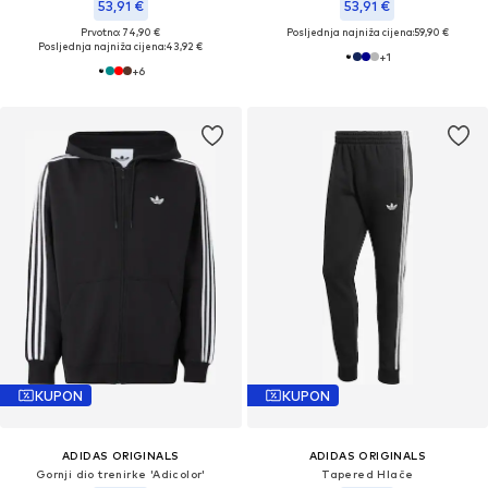
53,91 €
53,91 €
Prvotno: 74,90 €
Posljednja najniža cijena:
59,90 €
Posljednja najniža cijena:
43,92 €
+
1
+
6
KUPON
KUPON
ADIDAS ORIGINALS
ADIDAS ORIGINALS
Gornji dio trenirke 'Adicolor'
Tapered Hlače