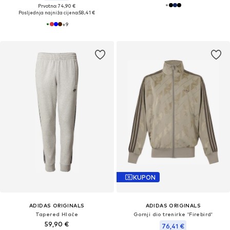
Prvotno: 74,90 €
Posljednja najniža cijena:
58,41 €
+
9
KUPON
ADIDAS ORIGINALS
ADIDAS ORIGINALS
Tapered Hlače
Gornji dio trenirke 'Firebird'
59,90 €
76,41 €