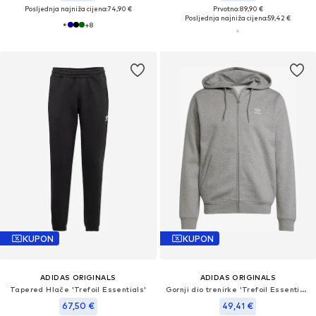
Posljednja najniža cijena:
74,90 €
Prvotno: 89,90 €
Posljednja najniža cijena:
59,42 €
+
8
KUPON
KUPON
ADIDAS ORIGINALS
ADIDAS ORIGINALS
Tapered Hlače 'Trefoil Essentials'
Gornji dio trenirke 'Trefoil Essentials'
67,50 €
49,41 €