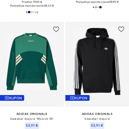
Prvotno: 79,90 €
Posljednja najniža cijena:
59,90 €
Posljednja najniža cijena:
38,43 €
+
2
KUPON
KUPON
ADIDAS ORIGINALS
ADIDAS ORIGINALS
Sweater majica 'Munich 93'
Sweater majica
53,91 €
53,91 €