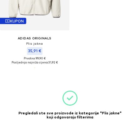
KUPON
ADIDAS ORIGINALS
Flis jakna
35,91 €
Prvotno: 99,90 €
Posljednja najniža cijena:
31,92 €
Pregledali ste sve proizvode iz kategorije "Flis jakne"
koji odgovaraju filterima