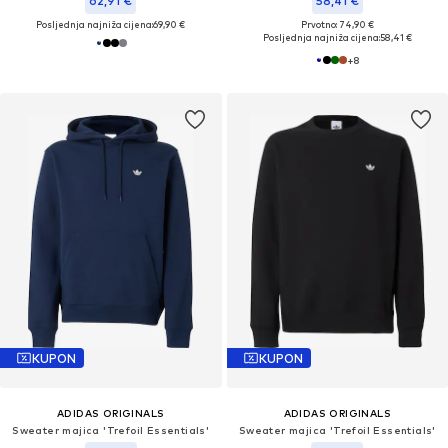
62,91 €
58,41 €
Posljednja najniža cijena:
69,90 €
Prvotno: 74,90 €
Posljednja najniža cijena:
58,41 €
+
8
KUPON
KUPON
ADIDAS ORIGINALS
ADIDAS ORIGINALS
Sweater majica 'Trefoil Essentials'
Sweater majica 'Trefoil Essentials'