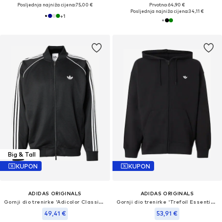
Posljednja najniža cijena:
75,00 €
Prvotno: 64,90 €
Posljednja najniža cijena:
34,11 €
+
1
Big & Tall
KUPON
KUPON
ADIDAS ORIGINALS
ADIDAS ORIGINALS
Gornji dio trenirke 'Adicolor Classics'
Gornji dio trenirke 'Trefoil Essentials'
49,41 €
53,91 €