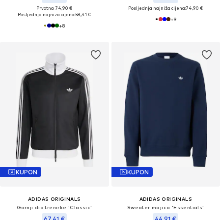
Prvotno: 74,90 €
Posljednja najniža cijena:
74,90 €
Posljednja najniža cijena:
58,41 €
+
9
+
8
KUPON
KUPON
ADIDAS ORIGINALS
ADIDAS ORIGINALS
Gornji dio trenirke 'Classic'
Sweater majica 'Essentials'
67,41 €
44,91 €