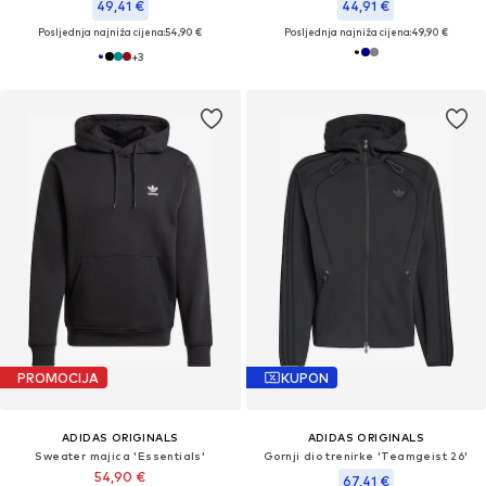
49,41 €
44,91 €
Posljednja najniža cijena:
54,90 €
Posljednja najniža cijena:
49,90 €
+
3
PROMOCIJA
KUPON
ADIDAS ORIGINALS
ADIDAS ORIGINALS
Sweater majica 'Essentials'
Gornji dio trenirke 'Teamgeist 26'
54,90 €
67,41 €