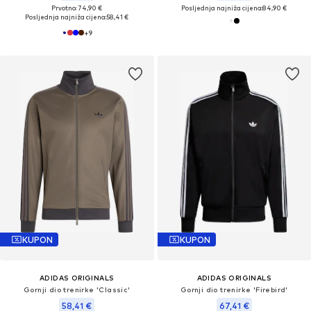
Prvotno: 74,90 €
Posljednja najniža cijena:
84,90 €
Posljednja najniža cijena:
58,41 €
+
9
KUPON
KUPON
ADIDAS ORIGINALS
ADIDAS ORIGINALS
Gornji dio trenirke 'Classic'
Gornji dio trenirke 'Firebird'
58,41 €
67,41 €