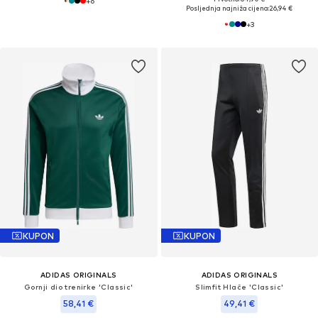
+
6
Posljednja najniža cijena:
26,94 €
+
3
KUPON
KUPON
ADIDAS ORIGINALS
ADIDAS ORIGINALS
Gornji dio trenirke 'Classic'
Slimfit Hlače 'Classic'
58,41 €
49,41 €