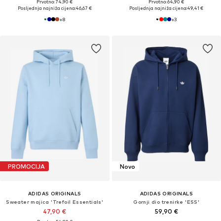
Prvotno: 74,90 €
Prvotno: 64,90 €
Posljednja najniža cijena:
46,67 €
Posljednja najniža cijena:
49,41 €
+
8
+
3
PROMOCIJA
Novo
ADIDAS ORIGINALS
ADIDAS ORIGINALS
Sweater majica 'Trefoil Essentials'
Gornji dio trenirke 'ESS'
47,90 €
59,90 €