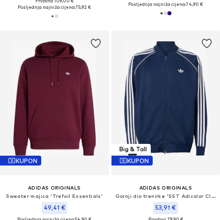
Prvotno: 109,00 €
Posljednja najniža cijena:
74,90 €
Posljednja najniža cijena:
75,92 €
Big & Tall
KUPON
KUPON
ADIDAS ORIGINALS
ADIDAS ORIGINALS
Sweater majica 'Trefoil Essentials'
Gornji dio trenirke 'SST Adicolor Classics'
49,41 €
53,91 €
Posljednja najniža cijena:
54,90 €
Prvotno: 79,90 €