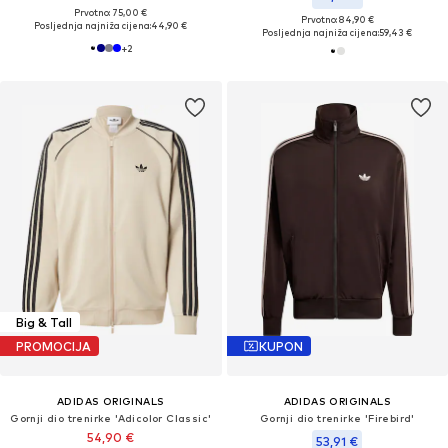
Prvotno: 75,00 €
Prvotno: 84,90 €
Posljednja najniža cijena:
44,90 €
Posljednja najniža cijena:
59,43 €
+
2
Big & Tall
PROMOCIJA
KUPON
ADIDAS ORIGINALS
ADIDAS ORIGINALS
Gornji dio trenirke 'Adicolor Classic'
Gornji dio trenirke 'Firebird'
54,90 €
53,91 €