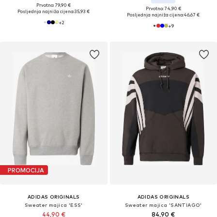
Prvotno: 79,90 €
Prvotno: 74,90 €
Posljednja najniža cijena:
35,93 €
Posljednja najniža cijena:
46,67 €
+
2
+
9
PROMOCIJA
ADIDAS ORIGINALS
ADIDAS ORIGINALS
Sweater majica 'ESS'
Sweater majica 'SANTIAGO'
44,90 €
84,90 €