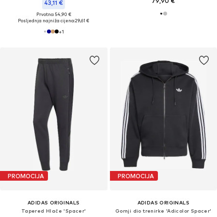
79,90 €
43,11 €
Prvotno: 54,90 €
Posljednja najniža cijena:
29,61 €
+
1
PROMOCIJA
PROMOCIJA
ADIDAS ORIGINALS
ADIDAS ORIGINALS
Tapered Hlače 'Spacer'
Gornji dio trenirke 'Adicolor Spacer'