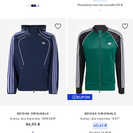
Posljednja najniža cijena:
84,90 €
+
2
KUPON
ADIDAS ORIGINALS
ADIDAS ORIGINALS
Gornji dio trenirke 'SPACER'
Gornji dio trenirke 'SST'
84,90 €
40,41 €
Prvotno: 74,90 €