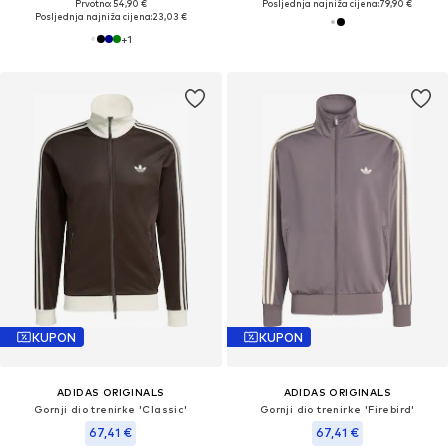
Prvotno: 54,90 €
Posljednja najniža cijena:
79,90 €
Posljednja najniža cijena:
23,03 €
+
1
KUPON
KUPON
ADIDAS ORIGINALS
ADIDAS ORIGINALS
Gornji dio trenirke 'Classic'
Gornji dio trenirke 'Firebird'
67,41 €
67,41 €