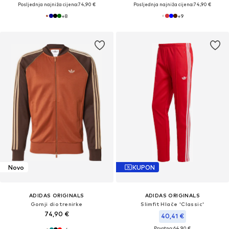
Posljednja najniža cijena:
74,90 €
Posljednja najniža cijena:
74,90 €
+
8
+
9
Novo
KUPON
ADIDAS ORIGINALS
ADIDAS ORIGINALS
Gornji dio trenirke
Slimfit Hlače 'Classic'
74,90 €
40,41 €
Prvotno: 64,90 €