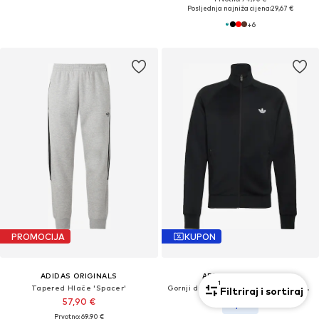
Posljednja najniža cijena:
29,67 €
+
6
PROMOCIJA
KUPON
ADIDAS ORIGINALS
ADIDAS ORIGINALS
1
Tapered Hlače 'Spacer'
Gornji dio trenirke 'Trefoil Essentials'
Filtriraj i sortiraj
57,90 €
58,41 €
Prvotno: 69,90 €