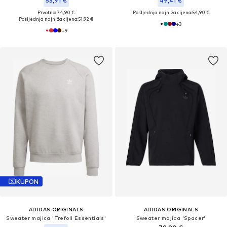
53,91 €
49,41 €
Prvotno: 74,90 €
Posljednja najniža cijena:
54,90 €
Posljednja najniža cijena:
51,92 €
+
3
+
9
KUPON
ADIDAS ORIGINALS
ADIDAS ORIGINALS
Sweater majica 'Trefoil Essentials'
Sweater majica 'Spacer'