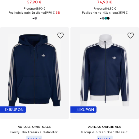
57,90 €
74,90 €
Prvotno: 69,90 €
Prvotno: 84,90 €
Posljednja najniža cijena:
59,90 €
-3%
Posljednja najniža cijena:
35,91 €
KUPON
KUPON
ADIDAS ORIGINALS
ADIDAS ORIGINALS
Gornji dio trenirke 'Adicolor'
Gornji dio trenirke 'Classic'