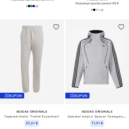
Posljednja najniža cijena:
47,92 €
+
3
+
2
KUPON
KUPON
ADIDAS ORIGINALS
ADIDAS ORIGINALS
Tapered Hlače 'Trefoil Essentials'
Sweater majica 'Spacer Teamgeist 26'
29,61 €
71,91 €