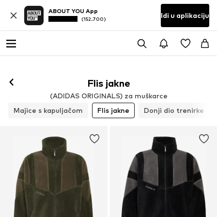
ABOUT YOU App
Idi u aplikaciju
(152.700)
Flis jakne
(ADIDAS ORIGINALS) za muškarce
Majice s kapuljačom
Flis jakne
Donji dio trenirke