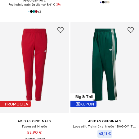
Prvotno: 54,90 €
Posljednja najniža cijena:
49,41 €
-3%
+
3
Big & Tall
PROMOCIJA
KUPON
ADIDAS ORIGINALS
ADIDAS ORIGINALS
Tapered Hlače
Loosefit Tehničke hlače 'BAGGY TRACK'
52,90 €
43,11 €
Prvotno: 59,90 €