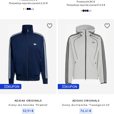
Prvotno: 64,90 €
Posljednja najniža cijena:
42,32 €
Posljednja najniža cijena:
37,43 €
+
2
+
1
KUPON
KUPON
ADIDAS ORIGINALS
ADIDAS ORIGINALS
Gornji dio trenirke 'Firebird'
Gornji dio trenirke 'Teamgeist 26'
53,91 €
76,41 €