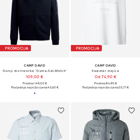
PROMOCIJA
PROMOCIJA
CAMP DAVID
CAMP DAVID
Gornji dio trenirke 'Game.Set.Match'
Sweater majica
109,00 €
Od 74,90 €
Prvotno: 149,00 €
Prvotno: 84,90 €
Posljednja najniža cijena:
43,60 €
Posljednja najniža cijena:
33,71 €