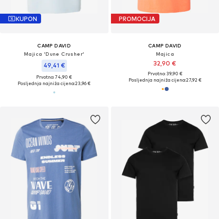
KUPON
PROMOCIJA
CAMP DAVID
CAMP DAVID
Majica 'Dune Crusher'
Majica
32,90 €
49,41 €
Prvotno: 39,90 €
Prvotno: 74,90 €
Posljednja najniža cijena:
27,92 €
Posljednja najniža cijena:
23,96 €