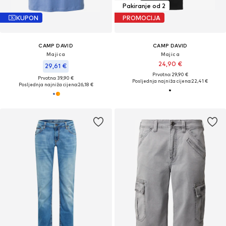
Pakiranje od 2
KUPON
PROMOCIJA
CAMP DAVID
CAMP DAVID
Majica
Majica
24,90 €
29,61 €
Prvotno: 29,90 €
Prvotno: 39,90 €
Posljednja najniža cijena:
22,41 €
Posljednja najniža cijena:
26,18 €