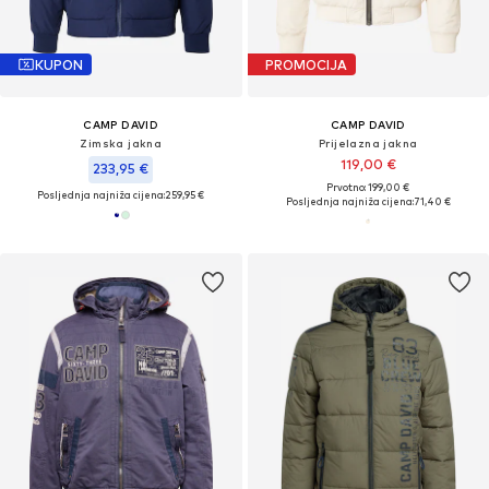
KUPON
PROMOCIJA
CAMP DAVID
CAMP DAVID
Zimska jakna
Prijelazna jakna
119,00 €
233,95 €
Prvotno: 199,00 €
Posljednja najniža cijena:
259,95 €
Posljednja najniža cijena:
71,40 €