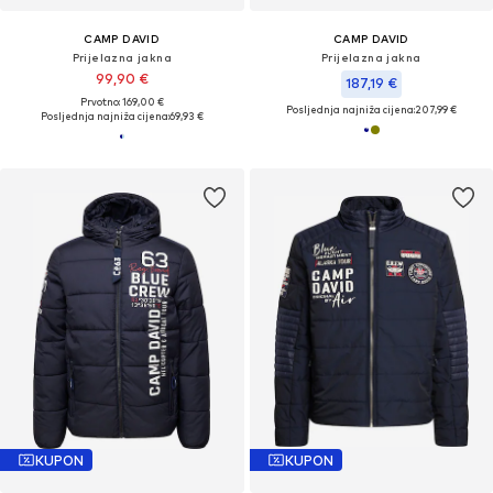
CAMP DAVID
CAMP DAVID
Prijelazna jakna
Prijelazna jakna
99,90 €
187,19 €
Prvotno: 169,00 €
Posljednja najniža cijena:
207,99 €
Posljednja najniža cijena:
69,93 €
KUPON
KUPON