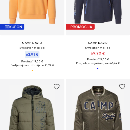
KUPON
PROMOCIJA
CAMP DAVID
CAMP DAVID
Sweater majica
Sweater majica
69,90 €
62,91 €
Prvotno: 119,00 €
Prvotno: 119,00 €
Posljednja najniža cijena:
41,94 €
Posljednja najniža cijena:
41,94 €