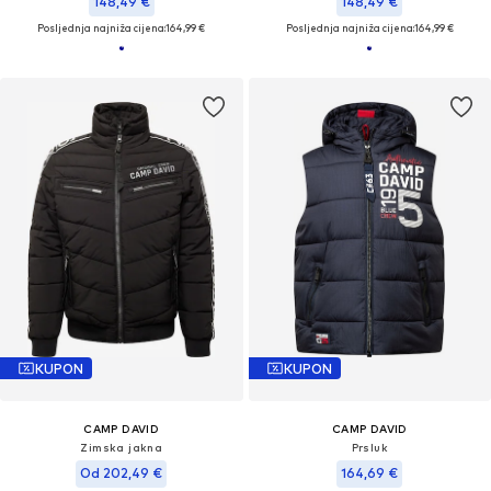
148,49 €
148,49 €
Posljednja najniža cijena:
164,99 €
Posljednja najniža cijena:
164,99 €
KUPON
KUPON
CAMP DAVID
CAMP DAVID
Zimska jakna
Prsluk
Od 202,49 €
164,69 €