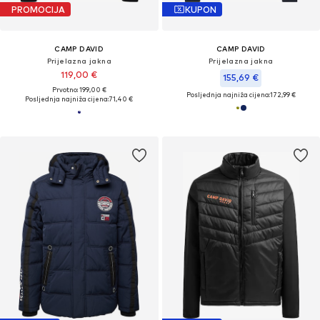
PROMOCIJA
KUPON
CAMP DAVID
CAMP DAVID
Prijelazna jakna
Prijelazna jakna
119,00 €
155,69 €
Prvotno: 199,00 €
Posljednja najniža cijena:
172,99 €
Posljednja najniža cijena:
71,40 €