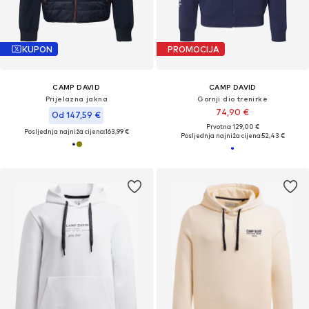
KUPON
PROMOCIJA
CAMP DAVID
CAMP DAVID
Prijelazna jakna
Gornji dio trenirke
74,90 €
Od 147,59 €
Prvotno: 129,00 €
Posljednja najniža cijena:
163,99 €
Posljednja najniža cijena:
52,43 €