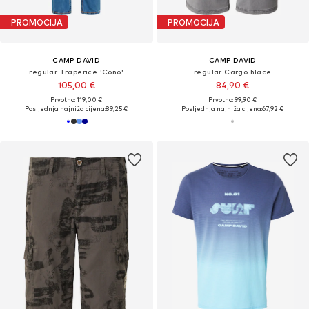
PROMOCIJA
PROMOCIJA
CAMP DAVID
CAMP DAVID
regular Traperice 'Cono'
regular Cargo hlače
105,00 €
84,90 €
Prvotno: 119,00 €
Prvotno: 99,90 €
Posljednja najniža cijena:
89,25 €
Posljednja najniža cijena:
67,92 €