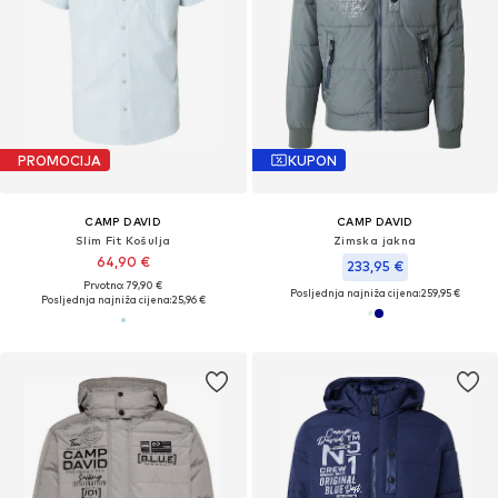
PROMOCIJA
KUPON
CAMP DAVID
CAMP DAVID
Slim Fit Košulja
Zimska jakna
64,90 €
233,95 €
Prvotno: 79,90 €
Posljednja najniža cijena:
259,95 €
Posljednja najniža cijena:
25,96 €