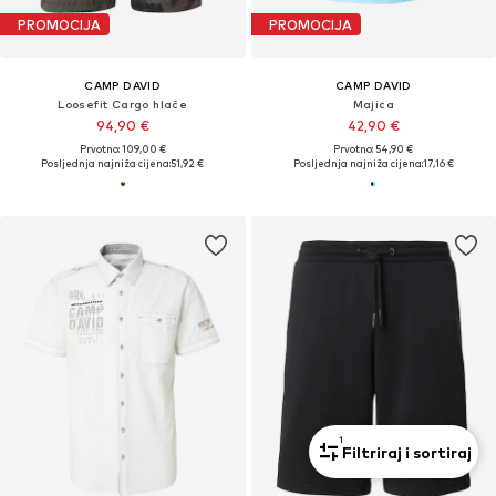
PROMOCIJA
PROMOCIJA
CAMP DAVID
CAMP DAVID
Loosefit Cargo hlače
Majica
94,90 €
42,90 €
Prvotno: 109,00 €
Prvotno: 54,90 €
Posljednja najniža cijena:
51,92 €
Posljednja najniža cijena:
17,16 €
1
Filtriraj i sortiraj