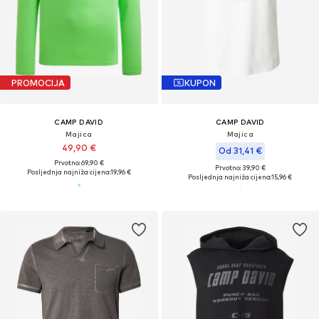
PROMOCIJA
KUPON
CAMP DAVID
CAMP DAVID
Majica
Majica
49,90 €
Od 31,41 €
Prvotno: 69,90 €
Prvotno: 39,90 €
Posljednja najniža cijena:
19,96 €
Posljednja najniža cijena:
15,96 €