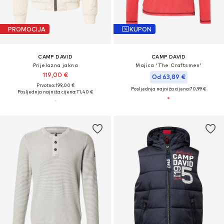
PROMOCIJA
KUPON
CAMP DAVID
CAMP DAVID
Prijelazna jakna
Majica 'The Craftsmen'
119,00 €
Od 63,89 €
Prvotno: 199,00 €
Posljednja najniža cijena:
70,99 €
Posljednja najniža cijena:
71,40 €