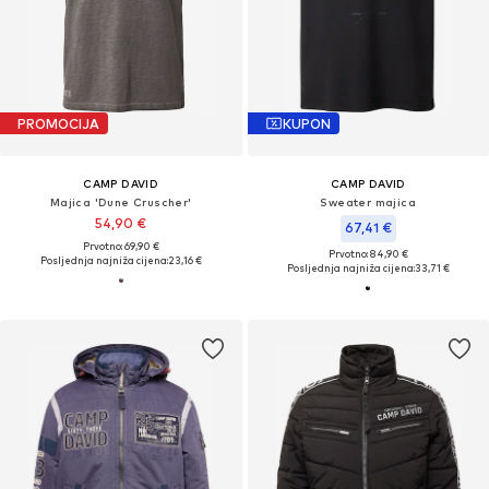
PROMOCIJA
KUPON
CAMP DAVID
CAMP DAVID
Majica 'Dune Cruscher'
Sweater majica
54,90 €
67,41 €
Prvotno: 69,90 €
Prvotno: 84,90 €
Posljednja najniža cijena:
23,16 €
Posljednja najniža cijena:
33,71 €