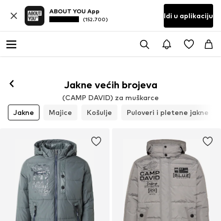
ABOUT YOU App
Idi u aplikaciju
(152.700)
Jakne većih brojeva
(CAMP DAVID) za muškarce
Jakne
Majice
Košulje
Puloveri i pletene jakne