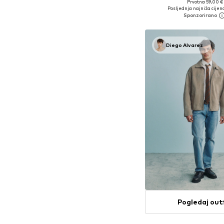
Prvotno: 59,00 €
Dostupne veličine: 
Posljednja najniža cijena
Dodaj u košar
Diego Alvarez
Pogledaj out