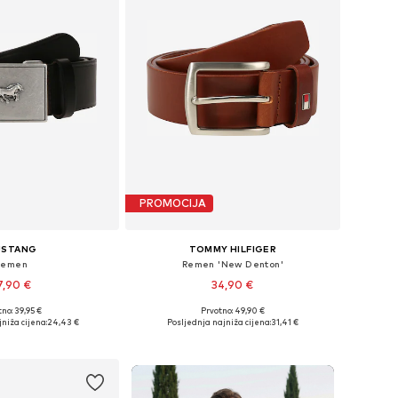
PROMOCIJA
USTANG
TOMMY HILFIGER
Remen
Remen 'New Denton'
7,90 €
34,90 €
no: 39,95 €
Prvotno: 49,90 €
80, 85, 90, 95, 100, 105
Dostupno u više veličina
niža cijena:
24,43 €
Posljednja najniža cijena:
31,41 €
u košaricu
Dodaj u košaricu