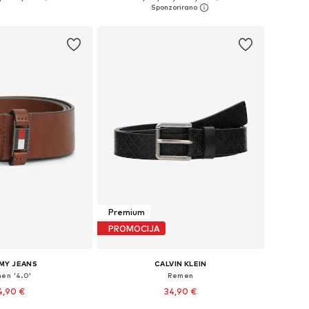
u košaricu
Dodaj u košaricu
Premium
PROMOCIJA
MY JEANS
CALVIN KLEIN
en '4.0'
Remen
4,90 €
34,90 €