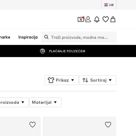
HR
1
marke
Inspiracija
PLAĆANJE POUZEĆEM
Prikaz
Sortiraj
proizvoda
Materijal