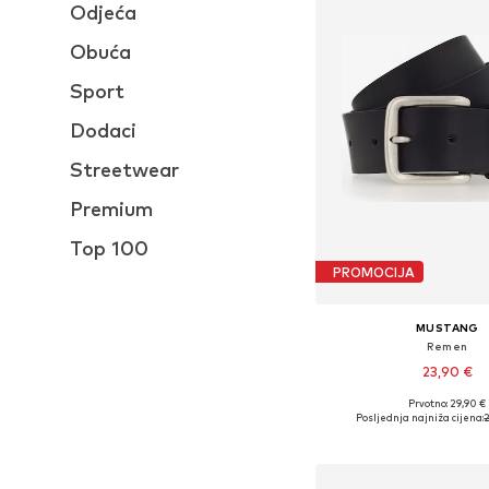
Odjeća
Obuća
Sport
Dodaci
Streetwear
Premium
Top 100
PROMOCIJA
MUSTANG
Remen
23,90 €
Prvotno: 29,90 €
Dostupne veličine: 80, 85, 90
Posljednja najniža cijena:
2
Dodaj u košar