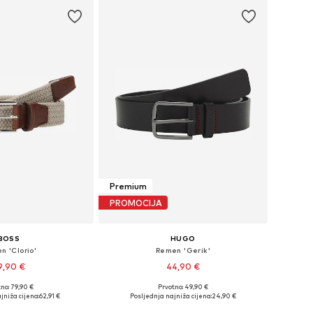
Premium
PROMOCIJA
BOSS
HUGO
n 'Clorio'
Remen 'Gerik'
9,90 €
44,90 €
no: 79,90 €
Prvotno: 49,90 €
: 80, 90, 95, 100, 105
Dostupno u više veličina
jniža cijena:
62,91 €
Posljednja najniža cijena:
24,90 €
u košaricu
Dodaj u košaricu