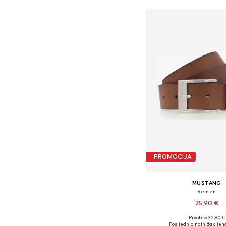
PROMOCIJA
MUSTANG
Remen
25,90 €
Prvotno: 32,90 €
Dostupne veličine: 85, 90, 
Posljednja najniža cijena