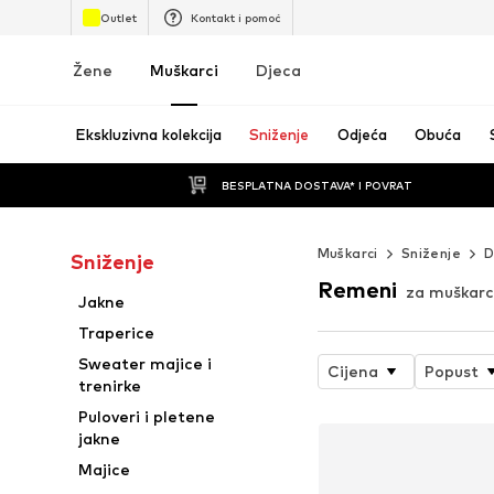
Outlet
Kontakt i pomoć
Žene
Muškarci
Djeca
Ekskluzivna kolekcija
Sniženje
Odjeća
Obuća
BESPLATNA DOSTAVA* I POVRAT
Muškarci
Sniženje
D
Sniženje
Remeni
za muškarc
Jakne
Traperice
Sweater majice i
Cijena
Popust
trenirke
Puloveri i pletene
jakne
Majice