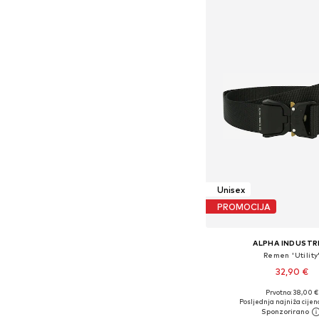
Unisex
PROMOCIJA
ALPHA INDUSTR
Remen 'Utility
32,90 €
Prvotno: 38,00 €
Dostupne veličine: 
Posljednja najniža cijen
Dodaj u košar