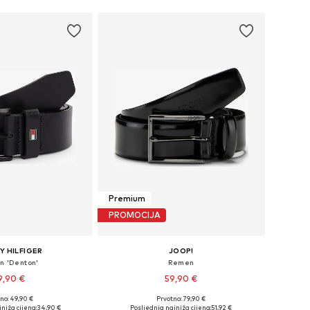
Premium
PROMOCIJA
 HILFIGER
JOOP!
n 'Denton'
Remen
9,90 €
59,90 €
no: 49,90 €
Prvotno: 79,90 €
u više veličina
Dostupne veličine: 80, 85, 95, 100, 105, 110
niža cijena:
34,90 €
Posljednja najniža cijena:
51,92 €