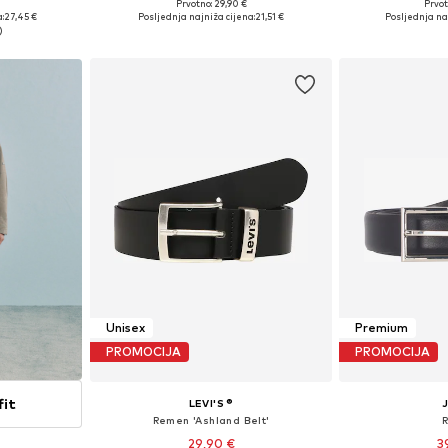
Prvotno: 29,90 €
Prvot
80-105
Dostupne veličine: 90, 95, 100, 105
Dostupno 
:
27,45 €
Posljednja najniža cijena:
21,51 €
Posljednja na
icu
Dodaj u košaricu
Dodaj 
Unisex
Premium
PROMOCIJA
PROMOCIJA
fit
LEVI'S ®
Remen 'Ashland Belt'
29,90 €
3