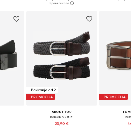
icu
Dodaj u košaricu
Dodaj 
Pakiranje od 2
PROMOCIJA
PROMOCIJA
ABOUT YOU
TOM
'
Remen 'Justin'
Rem
23,90 €
4