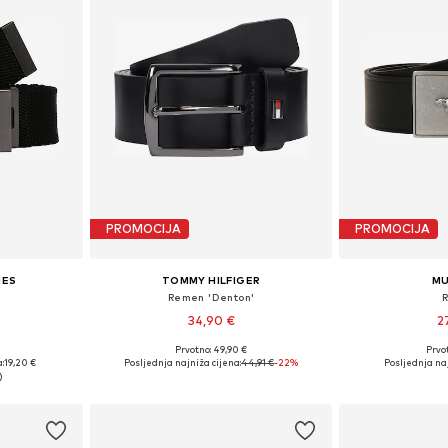
PROMOCIJA
PROMOCIJA
IES
TOMMY HILFIGER
M
Remen 'Denton'
34,90 €
2
Prvotno: 49,90 €
Prvot
80-105
Dostupno u više veličina
Dostupne veličine: 
:
19,20 €
Posljednja najniža cijena:
44,91 €
-22%
Posljednja naj
icu
Dodaj u košaricu
Dodaj 