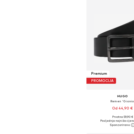
Premium
PROMOCIJA
HUGO
Remen 'Gionio
Od 44,90 €
Prvotno: 59,90 €
Dostupno u više vel
Posljednja najniža cijena
Dodaj u košar