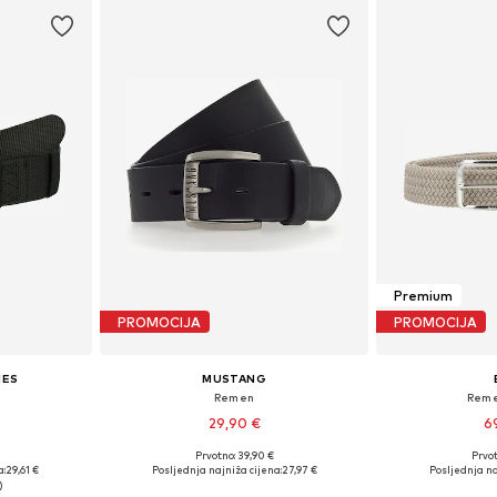
Premium
PROMOCIJA
PROMOCIJA
IES
MUSTANG
'
Remen
Reme
29,90 €
6
Prvotno: 39,90 €
Prvot
75-95
Dostupno u više veličina
Dostupne veličine
a:
29,61 €
Posljednja najniža cijena:
27,97 €
Posljednja na
icu
Dodaj u košaricu
Dodaj 