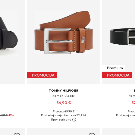
Premium
PROMOCIJA
PROMOCIJA
TOMMY HILFIGER
Remen 'Adan'
Rem
34,90 €
3
Prvotno: 49,90 €
Prvot
, 100, 105, 110
Dostupno u više veličina
Dostupne veličine
6,91 €
-11%
Posljednja najniža cijena:
22,41 €
Posljednja naj
icu
Dodaj u košaricu
Dodaj 