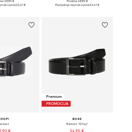
no: 49,90 €
Prvotno: 49,90 €
u više veličina
Dostupne veličine: 85, 90, 95, 100, 105, 110
jniža cijena:
22,41 €
Posljednja najniža cijena:
22,41 €
u košaricu
Dodaj u košaricu
Premium
PROMOCIJA
JOOP!
BOSS
Remen
Remen 'Elloy'
9,90 €
54,90 €