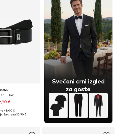
Svečani crni izgled
za goste
BOSS
en 'Elio'
2,90 €
no: 49,00 €
: 85, 90, 95, 100, 105
niža cijena:
32,90 €
u košaricu