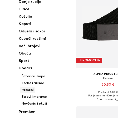
Donje rublje
Hlače
Košulje
Kaputi
Odijela i sakoi
Kupaći kostimi
Veći brojevi
Obuća
Sport
PROMOCIJA
Dodaci
ALPHA INDUSTR
Šilterice i kape
Remen
Torbe i ruksaci
20,90 €
Remeni
Prvotno: 24,00 €
Dostupne veličine: 
Posljednja najniža cijena
Šalovi i marame
Dodaj u košar
Novčanici i etuiji
Premium