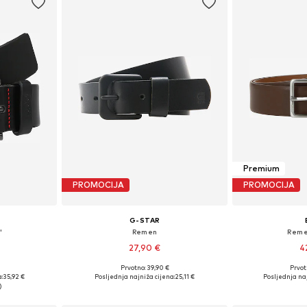
Premium
PROMOCIJA
PROMOCIJA
G-STAR
'
Remen
Reme
27,90 €
4
Prvotno: 39,90 €
Prvot
ičina
Dostupno u više veličina
Dostupne veličine
:
35,92 €
Posljednja najniža cijena:
25,11 €
Posljednja naj
icu
Dodaj u košaricu
Dodaj 