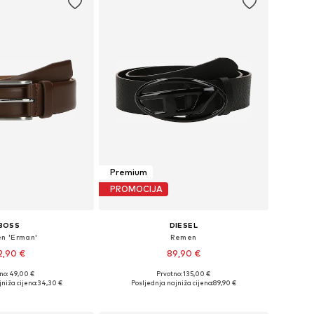
Premium
PROMOCIJA
BOSS
DIESEL
n 'Erman'
Remen
2,90 €
89,90 €
no: 49,00 €
Prvotno: 135,00 €
: 85, 90, 95, 100, 105
Dostupne veličine: 85, 90, 95, 100, 105
niža cijena:
34,30 €
Posljednja najniža cijena:
89,90 €
u košaricu
Dodaj u košaricu