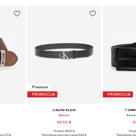
Premium
PROMOCIJA
PROMOCIJA
CALVIN KLEIN
TOMMY
Remen
Reme
39,90 €
3
Prvotno: 59,90 €
Prvot
95, 100, 105
Dostupno u više veličina
Dostupno 
:
23,31 €
Posljednja najniža cijena:
35,91 €
Posljednja naj