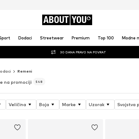
ABOUT
YOU
Sport
Dodaci
Streetwear
Premium
Top 100
Modne 
30 DANA PRAVO NA POVRAT
odaci
Remeni
e na promociji
548
Veličina
Boja
Marke
Uzorak
Svojstva 