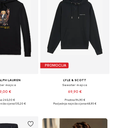
PROMOCIJA
ALPH LAUREN
LYLE & SCOTT
er majica
Sweater majica
9,00 €
69,90 €
no: 245,00 €
Prvotno: 94,90 €
ičine: S, M, L, XL
Dostupne veličine: S, M, L, XL
niža cijena:
135,20 €
Posljednja najniža cijena:
48,93 €
u košaricu
Dodaj u košaricu