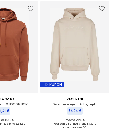
KUPON
Y & SONS
KARL KANI
ica 'ONSCONNOR'
Sweater majica 'Autograph'
1,41 €
64,34 €
+
11
no: 39,90 €
Prvotno: 79,95 €
: XS, S, M, L, XL, XXL
Dostupne veličine: XXS, XS, S, M, L
niža cijena:
22,32 €
Posljednja najniža cijena:
53,62 €