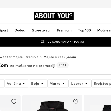
ABOUT
YOU
Sport
Dodaci
Streetwear
Premium
Top 100
Modne 
30 DANA PRAVO NA POVRAT
weater majice i trenirke
Majice s kapuljačom
ačom
za muškarce na promociji
2.237
Veličina
Boja
Marke
Uzorak
Svojstva 