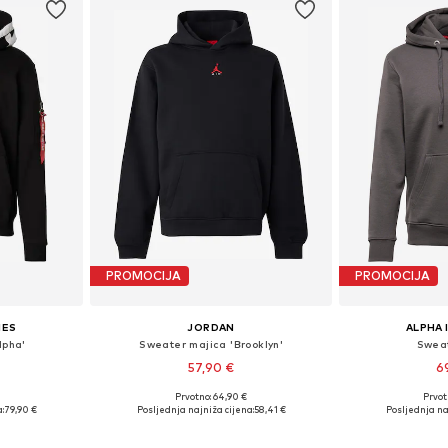
PROMOCIJA
PROMOCIJA
IES
JORDAN
ALPHA 
lpha'
Sweater majica 'Brooklyn'
Sweat
57,90 €
6
Prvotno: 64,90 €
Prvot
L, XL, XXL
Dostupne veličine: XS, S, M, L, XL, XXL
Dostupne vel
:
79,90 €
Posljednja najniža cijena:
58,41 €
Posljednja na
icu
Dodaj u košaricu
Dodaj 