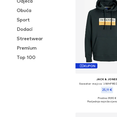
Odjeća
Obuća
Sport
Dodaci
Streetwear
Premium
Top 100
KUPON
JACK & JONE
Sweater majica 'JWHFRE
25,11 €
Prvotno: 39,90 €
Dostupne veličine: S
Posljednja najniža cijena
Dodaj u košar