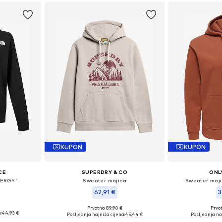
KUPON
KUPON
CE
SUPERDRY & CO
ONL
NERGY'
Sweater majica
Sweater maj
62,91 €
3
Prvotno: 89,90 €
Prvot
M, L, XL
Dostupne veličine: S, M, L, XL, XXL
Dostupne veličine
:
44,93 €
Posljednja najniža cijena:
45,44 €
Posljednja naj