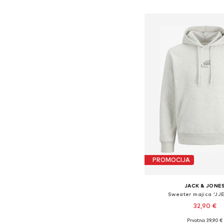
Dodaj u košar
PROMOCIJA
JACK & JONE
Sweater majica 'JJ
32,90 €
+
3
Prvotno: 39,90 €
Dostupne veličine: S, 