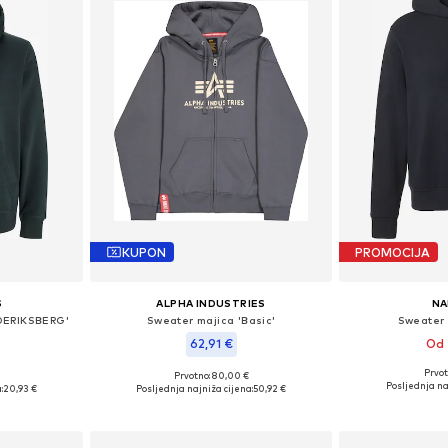
KUPON
PROMOCIJA
S
ALPHA INDUSTRIES
NA
DERIKSBERG'
Sweater majica 'Basic'
Sweater 
62,91 €
Od 
Prvot
+
2
Prvotno: 80,00 €
Dostupne veličine:
, M, L
Dostupne veličine: S, M, L, XL
Posljednja na
:
20,93 €
Posljednja najniža cijena:
50,92 €
Dodaj 
icu
Dodaj u košaricu