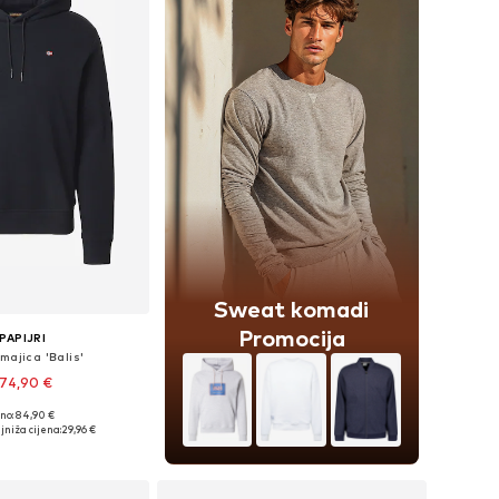
Sweat komadi
Promocija
PAPIJRI
majica 'Balis'
74,90 €
+
4
no: 84,90 €
 S, M, L, XL, XXL, XXXL
jniža cijena:
29,96 €
u košaricu