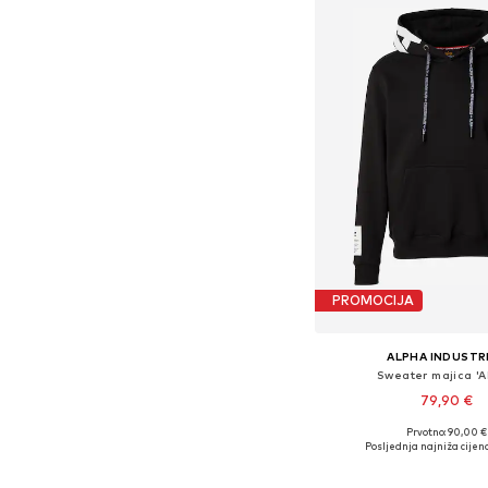
PROMOCIJA
ALPHA INDUSTR
Sweater majica 'A
79,90 €
Prvotno: 90,00 €
Dostupne veličine: S, M, 
Posljednja najniža cijena
Dodaj u košar