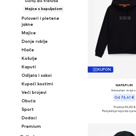
Gornji dio trenirke
Majice s kapuljačom
Puloveri i pletene
jakne
Majice
Donje rublje
Hlače
Košulje
Kaputi
KUPON
Odijela i sakoi
Kupaći kostimi
NAPAPIJRI
Sweater majic
Veći brojevi
Od 76,41 €
Obuća
Prvotno: 94,90 €
Sport
Dostupne veličine: XS, S, M
Posljednja najniža cijen
Dodaj u košar
Dodaci
Premium