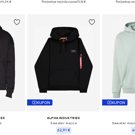
:
14,34 €
Posljednja najniža cijena:
13,16 €
Posljednja naj
icu
Dodaj u košaricu
Dodaj 
KUPON
KUPON
IES
ALPHA INDUSTRIES
a
Sweater majica
Sweater maji
62,91 €
4