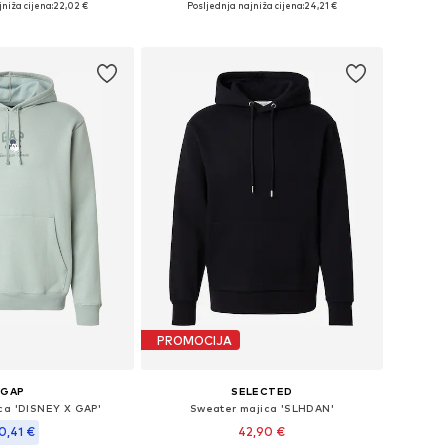
niža cijena:
22,02 €
Posljednja najniža cijena:
24,21 €
u košaricu
Dodaj u košaricu
PROMOCIJA
GAP
SELECTED
ca 'DISNEY X GAP'
Sweater majica 'SLHDAN'
0,41 €
42,90 €