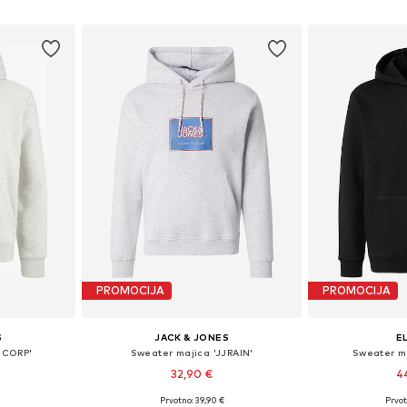
icu
Dodaj u košaricu
Dodaj 
PROMOCIJA
PROMOCIJA
S
JACK & JONES
E
ECORP'
Sweater majica 'JJRAIN'
Sweater ma
32,90 €
4
Prvotno: 39,90 €
Prvot
M, L, XXL
Dostupne veličine: S, M, L, XL
Dostupne vel