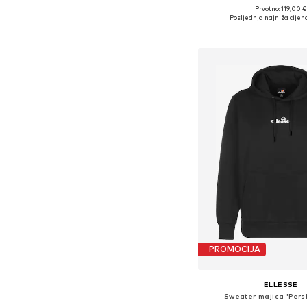
Prvotno: 119,00 €
Dostupne veličine: S, 
Posljednja najniža cijena
Dodaj u košar
PROMOCIJA
ELLESSE
Sweater majica 'Pers