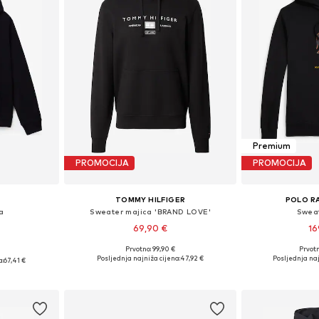
Premium
PROMOCIJA
PROMOCIJA
TOMMY HILFIGER
POLO R
a
Sweater majica 'BRAND LOVE'
Sweat
69,90 €
16
Prvotno: 99,90 €
Prvot
Dostupne veličine: S, M, L, XL, XXL
Dostupne vel
, L, XL, XXL
Posljednja najniža cijena:
47,92 €
Posljednja naj
a:
67,41 €
Dodaj u košaricu
Dodaj 
icu