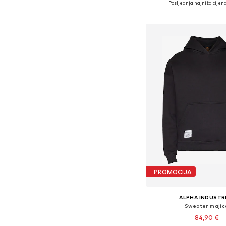
Posljednja najniža cijena
Dodaj u košar
PROMOCIJA
ALPHA INDUSTR
Sweater majic
84,90 €