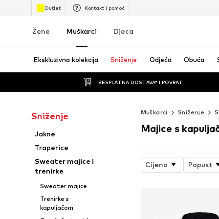
Outlet
Kontakt i pomoć
Žene
Muškarci
Djeca
Ekskluzivna kolekcija
Sniženje
Odjeća
Obuća
BESPLATNA DOSTAVA* I POVRAT
Muškarci
Sniženje
S
Sniženje
Majice s kapulj
Jakne
Traperice
Sweater majice i
Cijena
Popust
trenirke
Sweater majice
Trenirke s
kapuljačom