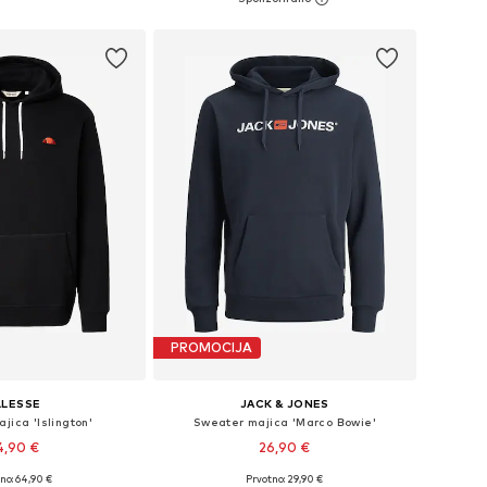
u košaricu
Dodaj u košaricu
PROMOCIJA
LLESSE
JACK & JONES
jica 'Islington'
Sweater majica 'Marco Bowie'
4,90 €
26,90 €
no: 64,90 €
Prvotno: 29,90 €
ičine: S, M, L, XL
Dostupne veličine: XS, S, M x regular, L, XL x regular, XXL x regular