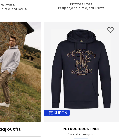
Prvotno: 54,90 €
no: 59,90 €
Dostupne veličine: S, M, L, XL
ičine: S, M, L, XL
Posljednja najniža cijena:
27,89 €
jniža cijena:
26,91 €
Dodaj u košaricu
u košaricu
KUPON
daj outfit
PETROL INDUSTRIES
Sweater majica