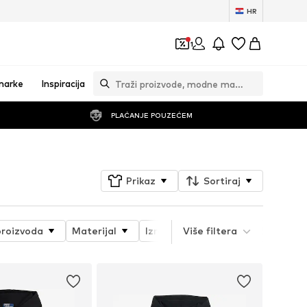
HR
1
marke
Inspiracija
PLAĆANJE POUZEĆEM
Prikaz
Sortiraj
proizvoda
Materijal
Izrez
Više filtera
Posebne veličine