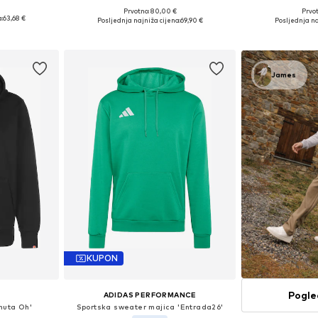
Prvotno: 80,00 €
Prvot
M, L, XL
Dostupne veličine: S, M, L, XL, XXL
Dostupne vel
:
63,68 €
Posljednja najniža cijena:
69,90 €
Posljednja na
icu
Dodaj u košaricu
Dodaj 
James
KUPON
Pogle
ADIDAS PERFORMANCE
huta Oh'
Sportska sweater majica 'Entrada26'