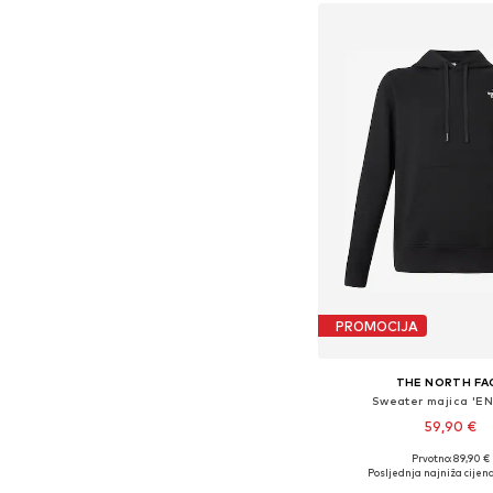
PROMOCIJA
THE NORTH FA
Sweater majica 'E
59,90 €
Prvotno: 89,90 €
Dostupne veličine: S, 
Posljednja najniža cijena