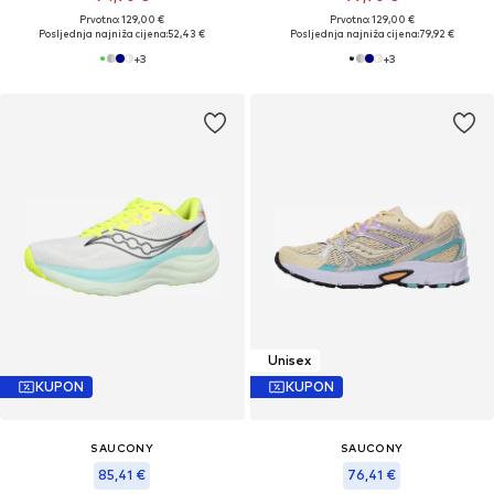
Prvotno: 129,00 €
Prvotno: 129,00 €
Posljednja najniža cijena:
52,43 €
Posljednja najniža cijena:
79,92 €
+
3
+
3
Unisex
KUPON
KUPON
SAUCONY
SAUCONY
85,41 €
76,41 €