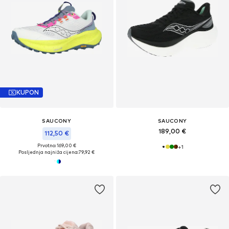
KUPON
SAUCONY
SAUCONY
189,00 €
112,50 €
Prvotno: 169,00 €
+
1
Posljednja najniža cijena:
79,92 €