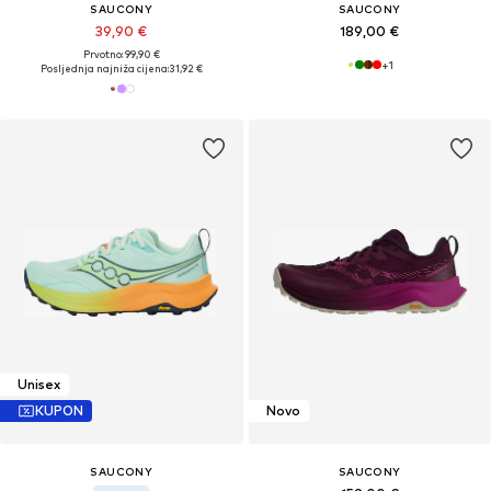
SAUCONY
SAUCONY
39,90 €
189,00 €
Prvotno: 99,90 €
+
1
Posljednja najniža cijena:
31,92 €
Unisex
KUPON
Novo
SAUCONY
SAUCONY