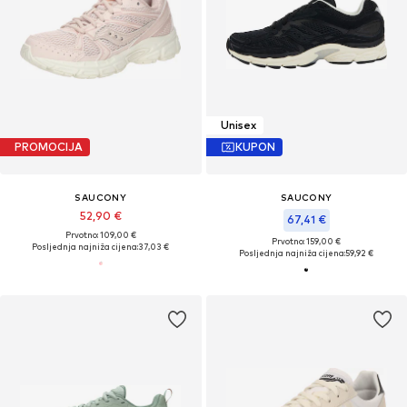
Unisex
PROMOCIJA
KUPON
SAUCONY
SAUCONY
52,90 €
67,41 €
Prvotno: 109,00 €
Prvotno: 159,00 €
Posljednja najniža cijena:
37,03 €
Posljednja najniža cijena:
59,92 €