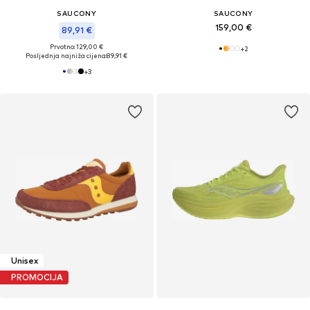
SAUCONY
SAUCONY
159,00 €
89,91 €
Prvotno: 129,00 €
+
2
Posljednja najniža cijena:
89,91 €
+
3
Unisex
PROMOCIJA