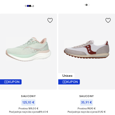
+
3
Unisex
KUPON
KUPON
SAUCONY
SAUCONY
125,10 €
35,91 €
Prvotno: 189,00 €
Prvotno: 99,90 €
Posljednja najniža cijena:
89,40 €
Posljednja najniža cijena:
31,92 €