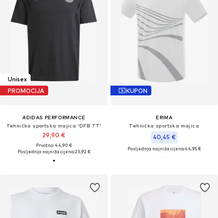
Unisex
PROMOCIJA
KUPON
ADIDAS PERFORMANCE
ERIMA
Tehnička sportska majica 'DFB TT'
Tehnička sportska majica
29,90 €
40,45 €
Prvotno: 44,90 €
Posljednja najniža cijena:
44,95 €
Posljednja najniža cijena:
23,92 €