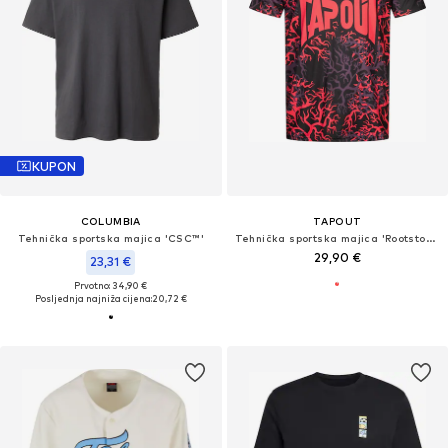
KUPON
COLUMBIA
TAPOUT
Tehnička sportska majica 'CSC™'
Tehnička sportska majica 'Rootstock'
29,90 €
23,31 €
Prvotno: 34,90 €
Posljednja najniža cijena:
20,72 €