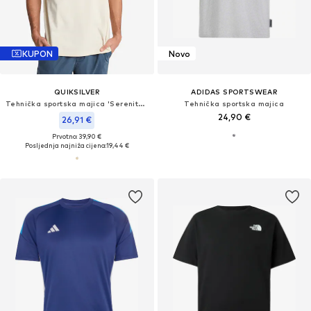
KUPON
Novo
QUIKSILVER
ADIDAS SPORTSWEAR
Tehnička sportska majica 'Serenity Splash'
Tehnička sportska majica
24,90 €
26,91 €
Prvotno: 39,90 €
Posljednja najniža cijena:
19,44 €