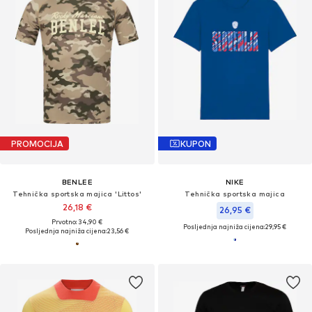
PROMOCIJA
KUPON
BENLEE
NIKE
Tehnička sportska majica 'Littos'
Tehnička sportska majica
26,18 €
26,95 €
Prvotno: 34,90 €
Posljednja najniža cijena:
29,95 €
Posljednja najniža cijena:
23,56 €