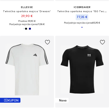
ELLESSE
ICEBREAKER
Tehnička sportska majica 'Drexani'
Tehnička sportska majica '150 Tech Lite III'
29,90 €
77,35 €
Prvotno: 39,90 €
Posljednja najniža cijena:
85,95 €
Posljednja najniža cijena:
11,96 €
KUPON
Novo