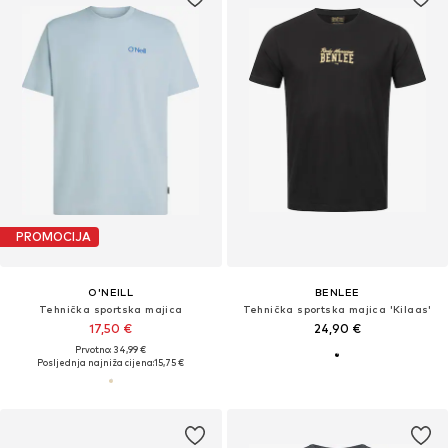
PROMOCIJA
O'NEILL
BENLEE
Tehnička sportska majica
Tehnička sportska majica 'Kilaas'
17,50 €
24,90 €
Prvotno: 34,99 €
Posljednja najniža cijena:
15,75 €