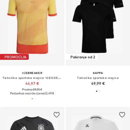
PROMOCIJA
Pakiranje od 2
ICEBREAKER
KAPPA
Tehnička sportska majica 'GEODETIC'
Tehnička sportska majica
44,97 €
49,99 €
Prvotno: 89,95 €
Posljednja najniža cijena:
22,49 €