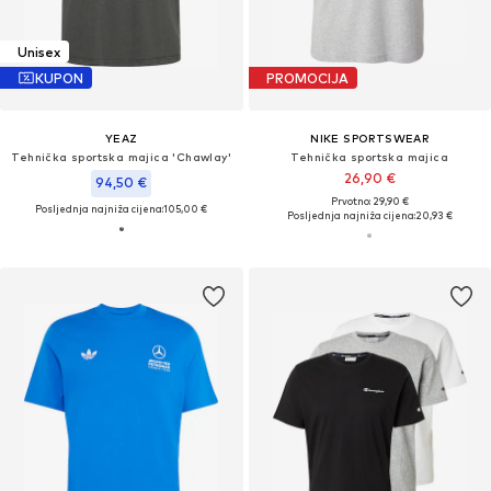
Unisex
KUPON
PROMOCIJA
YEAZ
NIKE SPORTSWEAR
Tehnička sportska majica 'Chawlay'
Tehnička sportska majica
26,90 €
94,50 €
Prvotno: 29,90 €
Posljednja najniža cijena:
105,00 €
Posljednja najniža cijena:
20,93 €