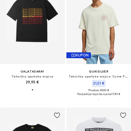
KUPON
GALATASARAY
QUIKSILVER
Tehnička sportska majica
Tehnička sportska majica 'Curve Palm'
29,95 €
21,51 €
Prvotno: 39,90 €
Posljednja najniža cijena:
17,93 €