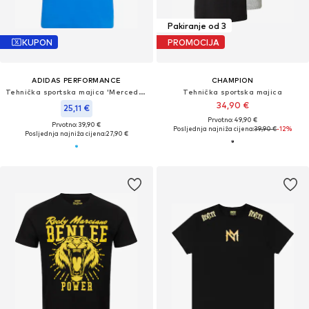
Pakiranje od 3
KUPON
PROMOCIJA
ADIDAS PERFORMANCE
CHAMPION
Tehnička sportska majica 'Mercedes-AMG Petronas Formula 1 Team'
Tehnička sportska majica
34,90 €
25,11 €
Prvotno: 49,90 €
Prvotno: 39,90 €
Posljednja najniža cijena:
39,90 €
-12%
Posljednja najniža cijena:
27,90 €