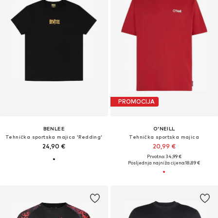
PROMOCIJA
BENLEE
O'NEILL
Tehnička sportska majica 'Redding'
Tehnička sportska majica
24,90 €
20,99 €
Prvotno: 34,99 €
Posljednja najniža cijena:
18,89 €