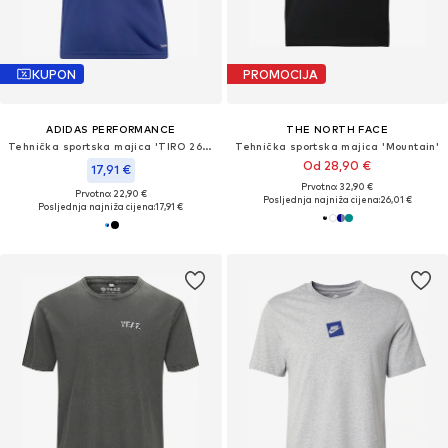
KUPON
PROMOCIJA
ADIDAS PERFORMANCE
THE NORTH FACE
Tehnička sportska majica 'TIRO 26 ESSENTIALS'
Tehnička sportska majica 'Mountain'
Od 28,90 €
17,91 €
Prvotno: 32,90 €
Prvotno: 22,90 €
Posljednja najniža cijena:
26,01 €
Posljednja najniža cijena:
17,91 €