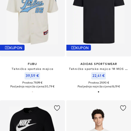
KUPON
KUPON
FUBU
ADIDAS SPORTSWEAR
Tehnička sportska majica
Tehnička sportska majica 'M MOS POSTER T'
39,59 €
22,41 €
Prvotno: 79,99 €
Prvotno: 29,90 €
Posljednja najniža cijena:
30,79 €
Posljednja najniža cijena:
16,19 €