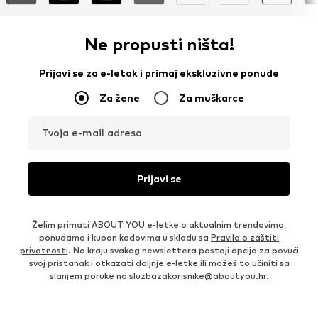
Ne propusti ništa!
Prijavi se za e-letak i primaj ekskluzivne ponude
Za žene
Za muškarce
Tvoja e-mail adresa
Prijavi se
Želim primati ABOUT YOU e-letke o aktualnim trendovima,
ponudama i kupon kodovima u skladu sa
Pravila o zaštiti
privatnosti
. Na kraju svakog newslettera postoji opcija za povući
svoj pristanak i otkazati daljnje e-letke ili možeš to učiniti sa
slanjem poruke na
sluzbazakorisnike@aboutyou.hr
.