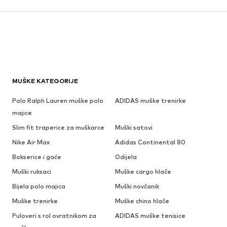
MUŠKE KATEGORIJE
Polo Ralph Lauren muške polo
ADIDAS muške trenirke
majice
Slim fit traperice za muškarce
Muški satovi
Nike Air Max
Adidas Continental 80
Bokserice i gaće
Odijela
Muški ruksaci
Muške cargo hlače
Bijela polo majica
Muški novčanik
Muške trenirke
Muške chino hlače
Puloveri s rol ovratnikom za
ADIDAS muške tenisice