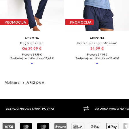
PROMOCIJA
PROMOCIJA
ARIZONA
ARIZONA
Duga pidžama
Kratka pidžama 'Arizona'
Od 29,99 €
24,99 €
Prvotno: 39,99 €
Prvotno: 34,99 €
Posljednja najniža cijena:
25,49 €
Posljednja najniža cijena:
22,49 €
Muškarci
ARIZONA
30 DANA PRAVO NA POVRAT
PLAĆ