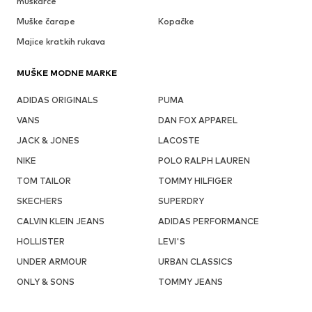
muškarce
Muške čarape
Kopačke
Majice kratkih rukava
MUŠKE MODNE MARKE
ADIDAS ORIGINALS
PUMA
VANS
DAN FOX APPAREL
JACK & JONES
LACOSTE
NIKE
POLO RALPH LAUREN
TOM TAILOR
TOMMY HILFIGER
SKECHERS
SUPERDRY
CALVIN KLEIN JEANS
ADIDAS PERFORMANCE
HOLLISTER
LEVI'S
UNDER ARMOUR
URBAN CLASSICS
ONLY & SONS
TOMMY JEANS