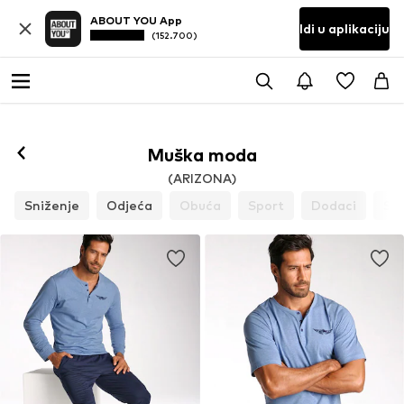
ABOUT YOU App
Idi u aplikaciju
(152.700)
Muška moda
(ARIZONA)
Sniženje
Odjeća
Obuća
Sport
Dodaci
St