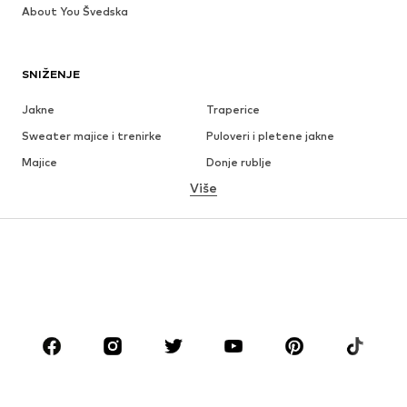
About You Švedska
SNIŽENJE
Jakne
Traperice
Sweater majice i trenirke
Puloveri i pletene jakne
Majice
Donje rublje
Više
Hlače
Košulje
Kaputi
Odijela i sakoi
Kupaći kostimi
Veći brojevi
Obuća
Sport
Dodaci
Premium
ODJEĆA
Novo
Popularno
Majice
Traperice