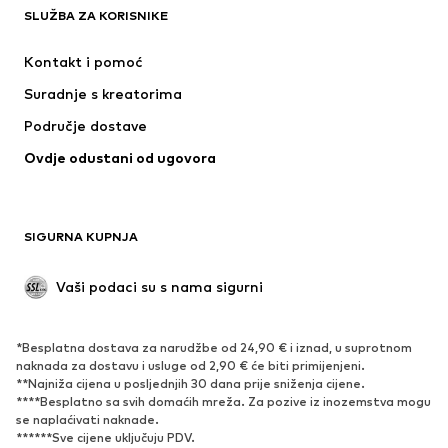
SLUŽBA ZA KORISNIKE
Jakne
Sweater majice i trenirke
Hlače
Košulje
Kontakt i pomoć
Donje rublje
Puloveri i pletene jakne
Suradnje s kreatorima
Odijela i sakoi
Kaputi
Područje dostave
Kupaći kostimi
Veći brojevi
Ovdje odustani od ugovora
Posebne prigode
Ekskluzivno
Recikliranje
OBUĆA
SIGURNA KUPNJA
Novo
Popularno
Vaši podaci su s nama sigurni
Visoke cipele i čizme
Tenisice
Niske cipele
Sportska obuća
*Besplatna dostava za narudžbe od 24,90 € i iznad, u suprotnom
Otvorena obuća
Ekskluzivno
naknada za dostavu i usluge od 2,90 € će biti primijenjeni.
**Najniža cijena u posljednjih 30 dana prije sniženja cijene.
****Besplatno sa svih domaćih mreža. Za pozive iz inozemstva mogu
SPORT
se naplaćivati ​​naknade.
******Sve cijene uključuju PDV.
Sportska odjeća
Sportovi