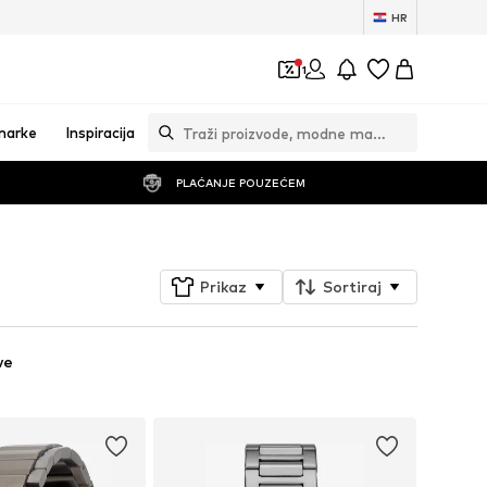
HR
1
marke
Inspiracija
PLAĆANJE POUZEĆEM
Prikaz
Sortiraj
ve