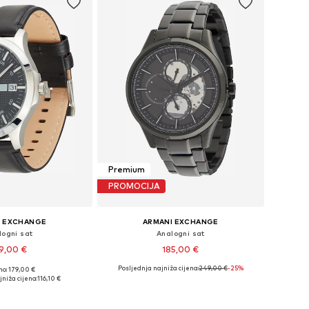
Premium
PROMOCIJA
I EXCHANGE
ARMANI EXCHANGE
logni sat
Analogni sat
9,00 €
185,00 €
Posljednja najniža cijena:
249,00 €
-25%
no: 179,00 €
ličine: One Size
Dostupne veličine: One Size
niža cijena:
116,10 €
u košaricu
Dodaj u košaricu