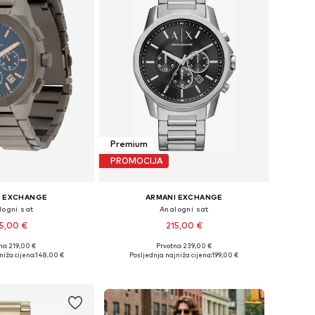
Premium
PROMOCIJA
I EXCHANGE
ARMANI EXCHANGE
logni sat
Analogni sat
5,00 €
215,00 €
no: 219,00 €
Prvotno: 239,00 €
ličine: One Size
Dostupne veličine: One Size
niža cijena:
148,00 €
Posljednja najniža cijena:
199,00 €
u košaricu
Dodaj u košaricu