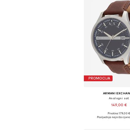
PROMOCIJA
ARMANI EXCHA
Analogni sat
149,00 €
Prvotno: 179,00 
Dostupne veličine: O
Posljednja najniža cijena
Dodaj u košar