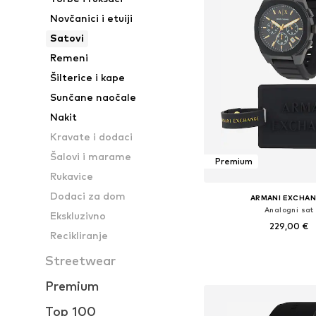
Novčanici i etuiji
Satovi
Remeni
Šilterice i kape
Sunčane naočale
Nakit
Kravate i dodaci
Šalovi i marame
Premium
Rukavice
Dodaci za dom
ARMANI EXCHA
Analogni sat
Ekskluzivno
229,00 €
Recikliranje
Dostupne veličine: O
Streetwear
Dodaj u košar
Premium
Top 100