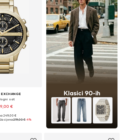
Klasici 90-ih
I EXCHANGE
logni sat
9,00 €
no: 249,00 €
ličine: One Size
ža cijena:
219,00 €
-4%
u košaricu