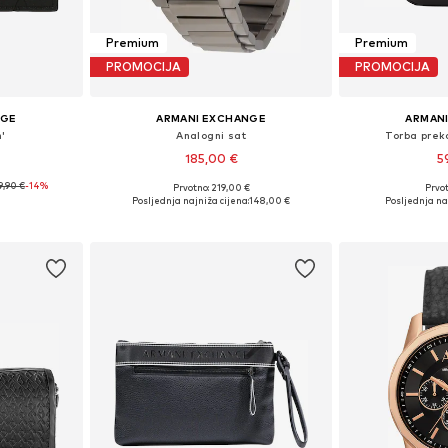
Premium
Premium
PROMOCIJA
PROMOCIJA
NGE
ARMANI EXCHANGE
ARMAN
'
Analogni sat
Torba prek
185,00 €
5
9,90 €
-14%
Prvotno: 219,00 €
Prvot
ne Size
Dostupne veličine: One Size
Dostupne ve
Posljednja najniža cijena:
148,00 €
Posljednja na
icu
Dodaj u košaricu
Dodaj 