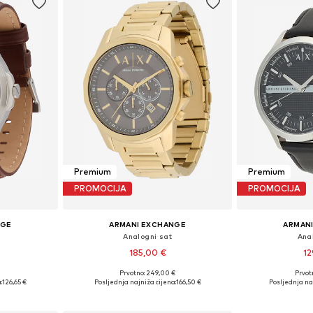
Premium
Premium
PROMOCIJA
PROMOCIJA
NGE
ARMANI EXCHANGE
ARMAN
Analogni sat
Ana
185,00 €
12
€
Prvotno: 249,00 €
Prvot
ne Size
Dostupne veličine: One Size
Dostupne ve
:
126,65 €
Posljednja najniža cijena:
166,50 €
Posljednja naj
icu
Dodaj u košaricu
Dodaj 