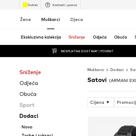
Outlet
Kontakt i pomoć
Žene
Muškarci
Djeca
Ekskluzivna kolekcija
Sniženje
Odjeća
Obuća
BESPLATNA DOSTAVA* I POVRAT
Muškarci
Dodaci
Sa
Sniženje
Satovi
(ARMANI EX
Odjeća
Obuća
Cijena
Promoci
Sport
Dodaci
Novo
Torbe i ruksaci