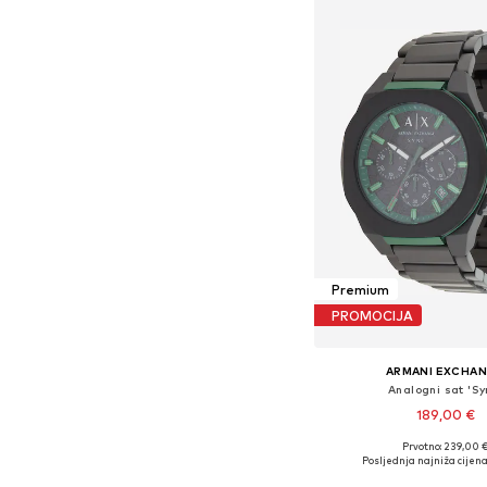
Premium
PROMOCIJA
ARMANI EXCHA
Analogni sat 'Sy
189,00 €
Prvotno: 239,00 
Dostupne veličine: O
Posljednja najniža cijena
Dodaj u košar