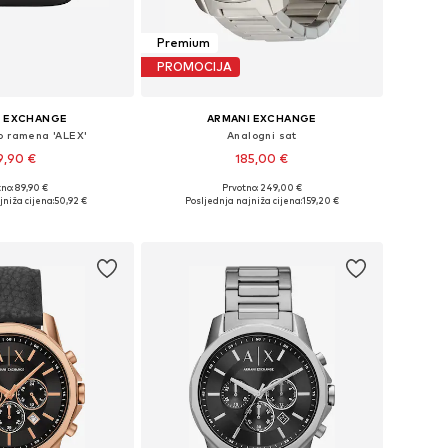
Premium
PROMOCIJA
I EXCHANGE
ARMANI EXCHANGE
o ramena 'ALEX'
Analogni sat
9,90 €
185,00 €
no: 89,90 €
Prvotno: 249,00 €
ličine: One Size
Dostupne veličine: One Size
jniža cijena:
50,92 €
Posljednja najniža cijena:
159,20 €
u košaricu
Dodaj u košaricu