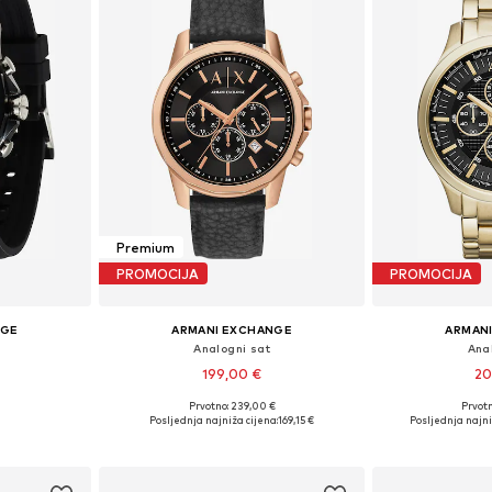
Premium
PROMOCIJA
PROMOCIJA
NGE
ARMANI EXCHANGE
ARMAN
Analogni sat
Ana
199,00 €
20
Prvotno: 239,00 €
Prvot
ne Size
Dostupne veličine: One Size
Dostupne ve
Posljednja najniža cijena:
169,15 €
Posljednja najni
icu
Dodaj u košaricu
Dodaj 