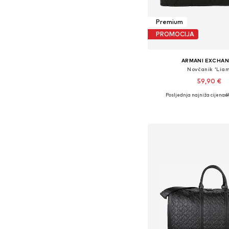
Premium
PROMOCIJA
ARMANI EXCHA
Novčanik 'Liam
59,90 €
Posljednja najniža cijena:
6
Dostupne veličine: O
Dodaj u košar