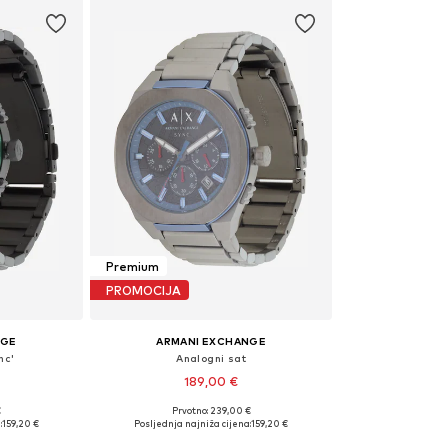
Premium
PROMOCIJA
NGE
ARMANI EXCHANGE
nc'
Analogni sat
189,00 €
€
Prvotno: 239,00 €
ne Size
Dostupne veličine: One Size
:
159,20 €
Posljednja najniža cijena:
159,20 €
icu
Dodaj u košaricu