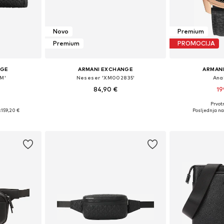
Novo
Premium
Premium
PROMOCIJA
NGE
ARMANI EXCHANGE
ARMAN
AM'
Neseser 'XM002835'
Ana
84,90 €
19
Prvot
ne Size
Dostupne veličine: One Size
Dostupne ve
:
159,20 €
Posljednja na
icu
Dodaj u košaricu
Dodaj 