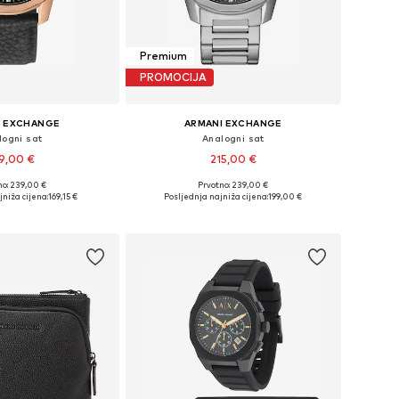
Premium
PROMOCIJA
I EXCHANGE
ARMANI EXCHANGE
logni sat
Analogni sat
9,00 €
215,00 €
no: 239,00 €
Prvotno: 239,00 €
ličine: One Size
Dostupne veličine: One Size
jniža cijena:
169,15 €
Posljednja najniža cijena:
199,00 €
u košaricu
Dodaj u košaricu