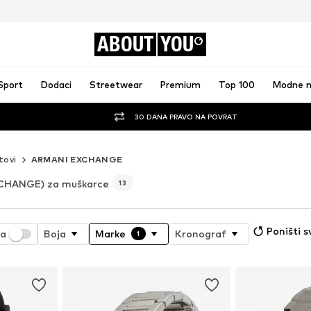
ABOUT
YOU
Sport
Dodaci
Streetwear
Premium
Top 100
Modne 
30 DANA PRAVO NA POVRAT
tovi
ARMANI EXCHANGE
CHANGE) za muškarce
13
Poništi s
ja
Boja
Marke
Kronograf
1