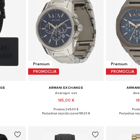
Premium
Premium
PROMOCIJA
PROMOCIJA
NGE
ARMANI EXCHANGE
ARMAN
Analogni sat
Ana
185,00 €
18
Prvotno: 249,00 €
Prvot
ne Size
Dostupne veličine: One Size
Dostupne ve
Posljednja najniža cijena:
159,20 €
Posljednja naj
icu
Dodaj u košaricu
Dodaj 