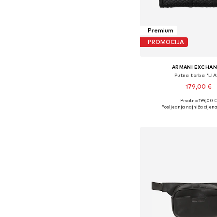
Premium
PROMOCIJA
ARMANI EXCHA
Putna torba 'LI
179,00 €
Prvotno: 199,00 €
Dostupne veličine: O
Posljednja najniža cijena
Dodaj u košar