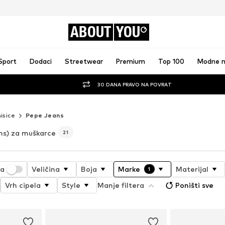
ABOUT
YOU
Sport
Dodaci
Streetwear
Premium
Top 100
Modne 
30 DANA PRAVO NA POVRAT
isice
Pepe Jeans
ns) za muškarce
21
ja
Veličina
Boja
Marke
Materijal
1
Vrh cipela
Style
Manje filtera
Poništi sve