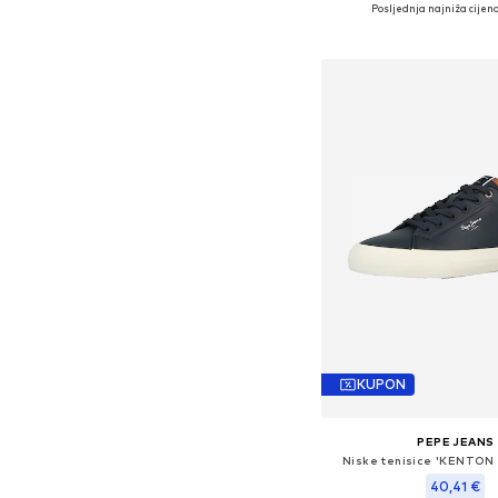
Dostupne veličine: 40, 41
Posljednja najniža cijena
Dodaj u košar
KUPON
PEPE JEANS
Niske tenisice 'KENTO
40,41 €