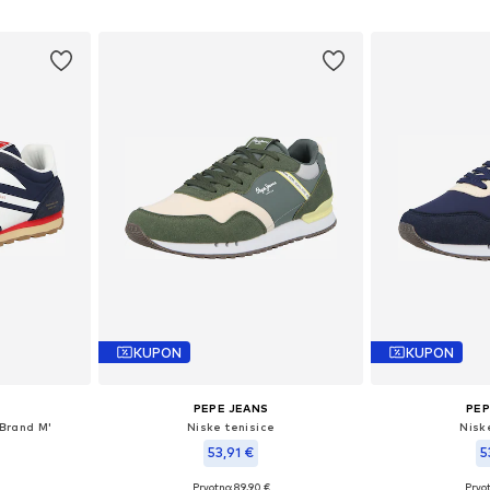
icu
Dodaj u košaricu
Dodaj 
KUPON
KUPON
PEPE JEANS
PEP
 Brand M'
Niske tenisice
Nisk
53,91 €
5
Prvotno: 89,90 €
Prvot