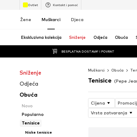
Outlet
Kontakt i pomoć
Žene
Muškarci
Djeca
Ekskluzivna kolekcija
Sniženje
Odjeća
Obuća
BESPLATNA DOSTAVA* I POVRAT
Muškarci
Obuća
Ten
Sniženje
Tenisice
(Pepe Jea
Odjeća
Obuća
Cijena
Promoci
Novo
Vrsta zatvaranja
Popularno
Tenisice
Niske tenisice