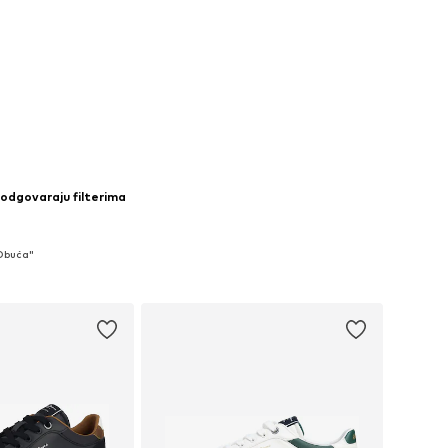
 odgovaraju filterima
 Obuća"