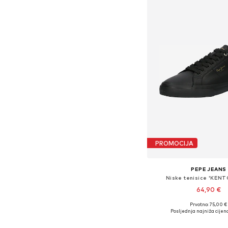
PROMOCIJA
PEPE JEANS
Niske tenisice 'KENT
64,90 €
Prvotno: 75,00 €
Dostupno u više vel
Posljednja najniža cijena
Dodaj u košar