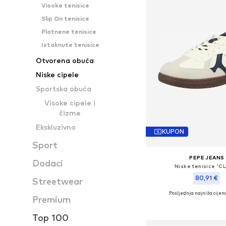
Visoke tenisice
Slip On tenisice
Platnene tenisice
Istaknute tenisice
Otvorena obuća
Niske cipele
Sportska obuća
Visoke cipele i
čizme
Ekskluzivno
KUPON
Sport
PEPE JEANS
Dodaci
Niske tenisice 'C
80,91 €
Streetwear
Posljednja najniža cijena
Dostupne veličine: 41, 42,
Premium
Dodaj u košar
Top 100