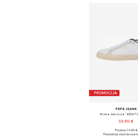
PROMOCIJA
PEPE JEANS
Niske tenisice 'KENT
59,90 €
Prvotno: 74,90 €
Dostupno u više vel
Posljednja najniža cijena