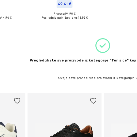
49,41 €
Prvotno: 94,90 €
40, 41
Dostupne veličine: 40
:
44,94 €
Posljednja najniža cijena:
43,92 €
icu
Dodaj u košaricu
Pregledali ste sve proizvode iz kategorije "Tenisice" koji
Ovdje ćete pronaći više proizvoda iz kategorije"