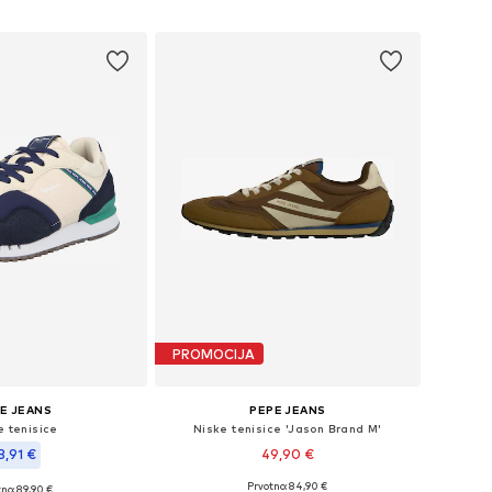
u košaricu
Dodaj u košaricu
PROMOCIJA
E JEANS
PEPE JEANS
e tenisice
Niske tenisice 'Jason Brand M'
3,91 €
49,90 €
Prvotno: 84,90 €
no: 89,90 €