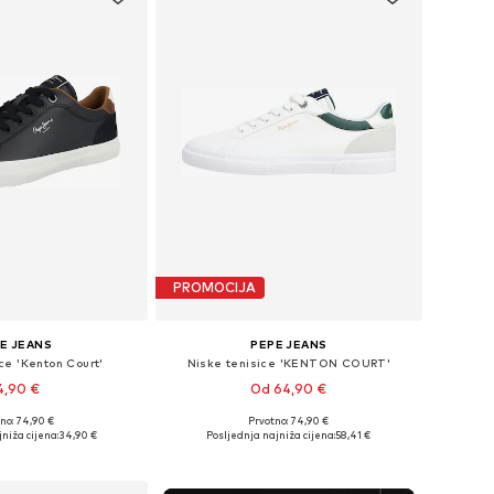
PROMOCIJA
E JEANS
PEPE JEANS
ce 'Kenton Court'
Niske tenisice 'KENTON COURT'
4,90 €
Od 64,90 €
no: 74,90 €
Prvotno: 74,90 €
u više veličina
Dostupne veličine: 40, 41, 42, 43, 44, 45
niža cijena:
34,90 €
Posljednja najniža cijena:
58,41 €
u košaricu
Dodaj u košaricu