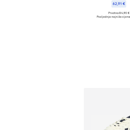
62,91 €
Prvotno: 84,90 €
Dostupne veličine: 
Posljednja najniža cijena
Dodaj u košar