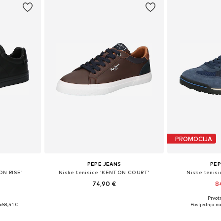
PROMOCIJA
PEPE JEANS
PEP
ON RISE'
Niske tenisice 'KENTON COURT'
Niske tenisi
74,90 €
8
Prvot
ičina
Dostupno u više veličina
Dostupne veličine:
:
58,41 €
Posljednja na
icu
Dodaj u košaricu
Dodaj 