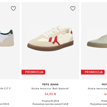
PROMOCIJA
PROMOCIJA
PEPE JEANS
PEP
ON CITY'
Niske tenisice 'Ball Natural'
Niske tenisi
54,90 €
4
Prvotno: 94,90 €
Prvot
ičina
Dostupne veličine: 40, 41, 42, 43, 44, 45
Dostupne veličin
:
47,92 €
Posljednja najniža cijena:
37,45 €
Posljednja najn