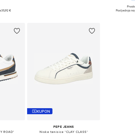
Prvot
Dostupne veličine: 40, 41, 42
42, 44, 46
Dostupne
:
35,92 €
Posljednja naj
Dodaj u košaricu
icu
Dodaj 
KUPON
PEPE JEANS
EY ROAD'
Niske tenisice 'CLAY CLASS'