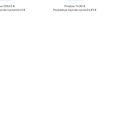
no: 109,00 €
Prvotno: 74,90 €
 veličine: 42
Dostupne veličine: 42
niža cijena:
45,43 €
Posljednja najniža cijena:
34,93 €
u košaricu
Dodaj u košaricu