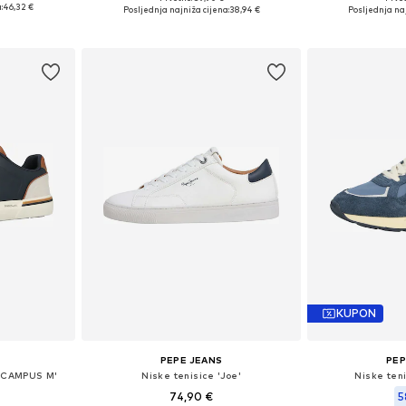
, 42, 43, 44
Dostupne veličine: 42, 43, 44, 45
Dostupne velič
:
46,32 €
Posljednja najniža cijena:
38,94 €
Posljednja naj
icu
Dodaj u košaricu
Dodaj 
KUPON
PEPE JEANS
PEP
N CAMPUS M'
Niske tenisice 'Joe'
Niske ten
74,90 €
5