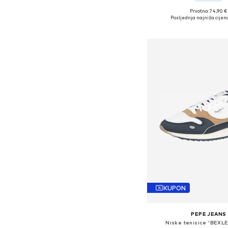
Prvotno: 74,90 €
Dostupne veličine: 40, 
Posljednja najniža cijena
Dodaj u košar
KUPON
PEPE JEANS
Niske tenisice 'BEXL