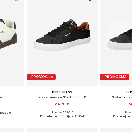
PROMOCIJA
PROMOCIJA
PEPE JEANS
PEP
LASS'
Niske tenisice 'Kenton Court'
Niske tenisi
64,90 €
6
Prvotno: 74,90 €
Prvot
:
89,90 €
Dostupno u više veličina
Dostupno 
 43, 44, 45
Posljednja najniža cijena:
29,90 €
Posljednja naj
Dodaj u košaricu
Dodaj 
icu