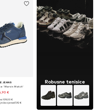
Robusne tenisice
E JEANS
ce 'Marvin Match'
4,90 €
no: 109,00 €
 40, 41, 42, 43, 44, 45
jniža cijena:
67,92 €
u košaricu