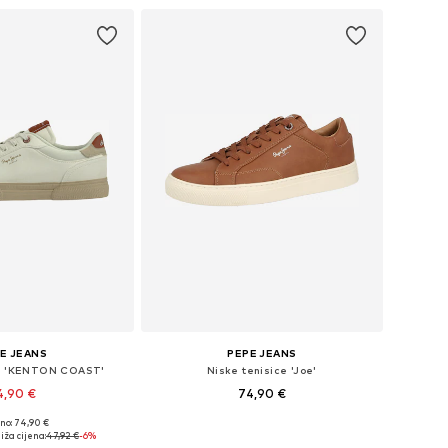
E JEANS
PEPE JEANS
ce 'KENTON COAST'
Niske tenisice 'Joe'
4,90 €
74,90 €
no: 74,90 €
e: 40, 41, 42, 43, 44
Dostupne veličine: 40, 41, 42, 44, 45
iža cijena:
47,92 €
-6%