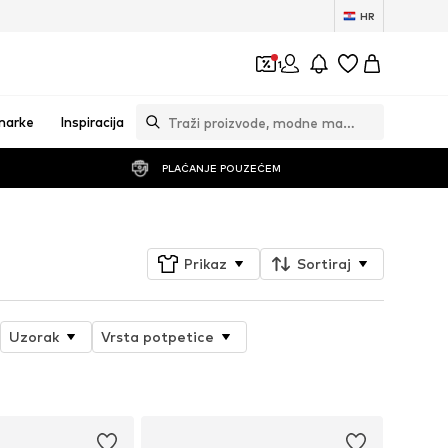
HR
1
marke
Inspiracija
PLAĆANJE POUZEĆEM
Prikaz
Sortiraj
Uzorak
Vrsta potpetice