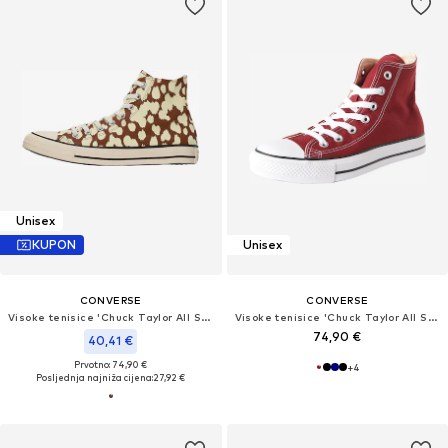
Unisex
KUPON
Unisex
CONVERSE
CONVERSE
Visoke tenisice 'Chuck Taylor All Star'
Visoke tenisice 'Chuck Taylor All Star'
74,90 €
40,41 €
Prvotno: 74,90 €
+
4
Posljednja najniža cijena:
27,92 €