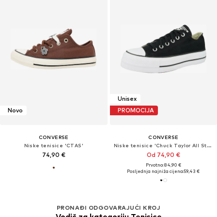
Unisex
Novo
PROMOCIJA
CONVERSE
CONVERSE
Niske tenisice 'CTAS'
Niske tenisice 'Chuck Taylor All Star Lift'
74,90 €
Od 74,90 €
Prvotno: 84,90 €
Posljednja najniža cijena:
59,43 €
PRONAĐI ODGOVARAJUĆI KROJ
Vodič za kategoriju Tenisice