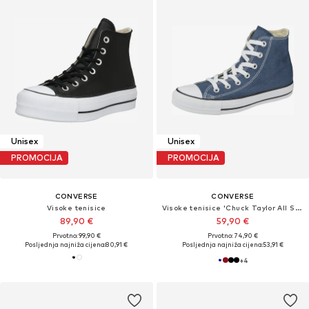
Unisex
Unisex
PROMOCIJA
PROMOCIJA
CONVERSE
CONVERSE
Visoke tenisice
Visoke tenisice 'Chuck Taylor All Star Classic'
89,90 €
59,90 €
Prvotno: 99,90 €
Prvotno: 74,90 €
Posljednja najniža cijena:
80,91 €
Posljednja najniža cijena:
53,91 €
+
4