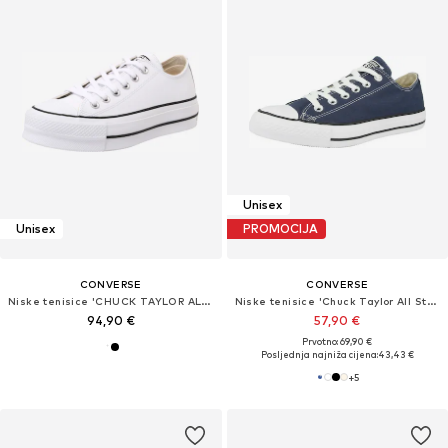
Unisex
Unisex
PROMOCIJA
CONVERSE
CONVERSE
Niske tenisice 'CHUCK TAYLOR ALL STAR'
Niske tenisice 'Chuck Taylor All Star Classic'
94,90 €
57,90 €
Prvotno: 69,90 €
Posljednja najniža cijena:
43,43 €
+
5