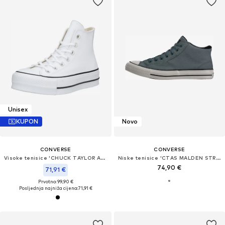
Unisex
KUPON
Novo
CONVERSE
CONVERSE
Visoke tenisice 'CHUCK TAYLOR ALL STAR LIFT'
Niske tenisice 'CTAS MALDEN STREET'
74,90 €
71,91 €
Prvotno: 99,90 €
Posljednja najniža cijena:
71,91 €