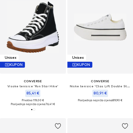
Unisex
Unisex
KUPON
KUPON
CONVERSE
CONVERSE
Visoke tenisice 'Run Star Hike'
Niske tenisice 'Ctas Lift Double Stack'
85,41 €
80,91 €
Prvotno: 119,00 €
Posljednja najniža cijena:
89,90 €
Posljednja najniža cijena:
76,41 €