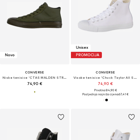
Unisex
Novo
PROMOCIJA
CONVERSE
CONVERSE
Niske tenisice 'CTAS MALDEN STREET'
Visoke tenisice 'Chuck Taylor All Star'
74,90 €
74,90 €
Prvotno: 84,90 €
Posljednja najniža cijena:
67,41 €