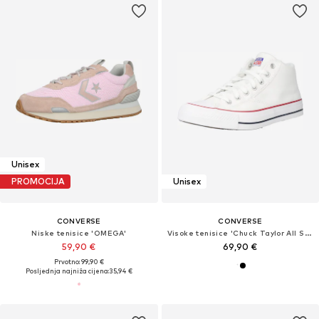
Unisex
PROMOCIJA
Unisex
CONVERSE
CONVERSE
Niske tenisice 'OMEGA'
Visoke tenisice 'Chuck Taylor All Star Malden Street'
59,90 €
69,90 €
Prvotno: 99,90 €
Posljednja najniža cijena:
35,94 €