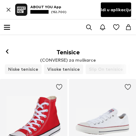
ABOUT YOU App
Idi u aplikaciju
(152.700)
Tenisice
(CONVERSE) za muškarce
Niske tenisice
Visoke tenisice
Slip On tenisice
P