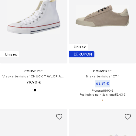
Unisex
Unisex
KUPON
CONVERSE
CONVERSE
Visoke tenisice 'CHUCK TAYLOR ALL STAR CLASSIC'
Niske tenisice 'CT'
79,90 €
62,91 €
Prvotno: 89,90 €
Posljednja najniža cijena:
52,43 €