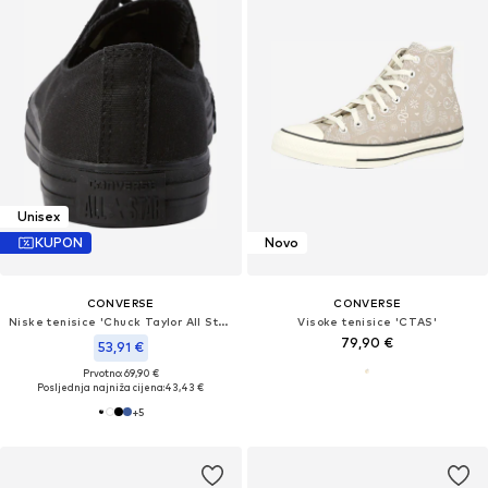
Unisex
KUPON
Novo
CONVERSE
CONVERSE
Niske tenisice 'Chuck Taylor All Star Classic'
Visoke tenisice 'CTAS'
79,90 €
53,91 €
Prvotno: 69,90 €
Posljednja najniža cijena:
43,43 €
+
5