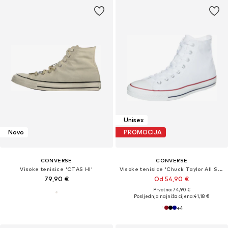
Unisex
Novo
PROMOCIJA
CONVERSE
CONVERSE
Visoke tenisice 'CTAS HI'
Visoke tenisice 'Chuck Taylor All Star Classic'
79,90 €
Od 54,90 €
Prvotno: 74,90 €
Posljednja najniža cijena:
41,18 €
+
4