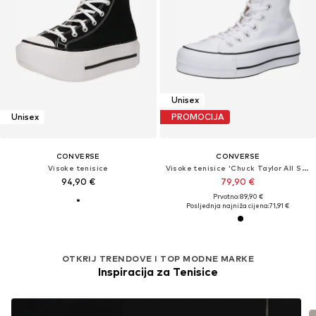
Unisex
Unisex
PROMOCIJA
CONVERSE
CONVERSE
Visoke tenisice
Visoke tenisice 'Chuck TayIor All Star Lift Platform'
94,90 €
79,90 €
Prvotno: 89,90 €
Posljednja najniža cijena:
71,91 €
OTKRIJ TRENDOVE I TOP MODNE MARKE
Inspiracija za Tenisice