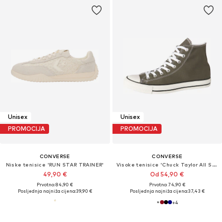
Unisex
Unisex
PROMOCIJA
PROMOCIJA
CONVERSE
CONVERSE
Niske tenisice 'RUN STAR TRAINER'
Visoke tenisice 'Chuck Taylor All Star'
49,90 €
Od 54,90 €
Prvotno: 84,90 €
Prvotno: 74,90 €
Posljednja najniža cijena:
39,90 €
Posljednja najniža cijena:
37,43 €
+
4