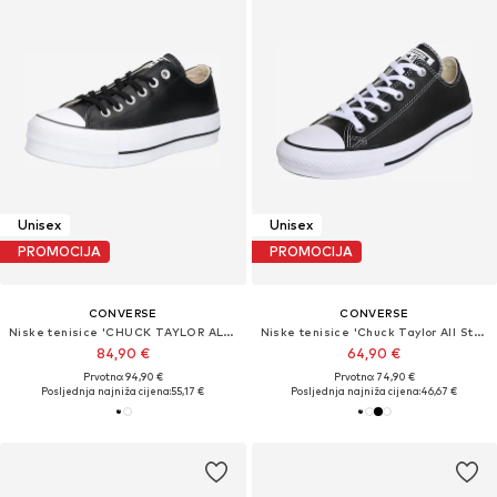
Unisex
Unisex
PROMOCIJA
PROMOCIJA
CONVERSE
CONVERSE
Niske tenisice 'CHUCK TAYLOR ALL STAR LIFT PLATFORM LEATHER'
Niske tenisice 'Chuck Taylor All Star Leather'
84,90 €
64,90 €
Prvotno: 94,90 €
Prvotno: 74,90 €
Posljednja najniža cijena:
55,17 €
Posljednja najniža cijena:
46,67 €