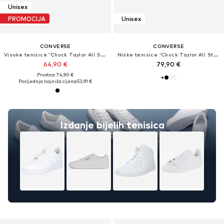
Unisex
PROMOCIJA
Unisex
CONVERSE
CONVERSE
Visoke tenisice 'Chuck Taylor All Star'
Niske tenisice 'Chuck Taylor All Star Leather'
64,90 €
79,90 €
Prvotno: 74,90 €
Posljednja najniža cijena:
53,91 €
Izdanje bijelih tenisica