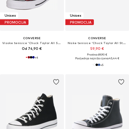
Unisex
Unisex
PROMOCIJA
PROMOCIJA
CONVERSE
CONVERSE
Visoke tenisice 'Chuck Taylor All Star'
Niske tenisice 'Chuck Taylor All Star Classic'
Od 74,90 €
59,90 €
Prvotno: 69,90 €
+
4
Posljednja najniža cijena:
45,44 €
+
5