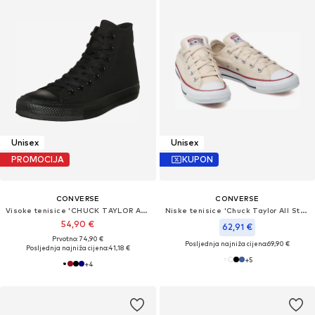
Unisex
Unisex
PROMOCIJA
KUPON
CONVERSE
CONVERSE
Visoke tenisice 'CHUCK TAYLOR ALL STAR CLASSIC'
Niske tenisice 'Chuck Taylor All Star Classic'
54,90 €
62,91 €
Prvotno: 74,90 €
Posljednja najniža cijena:
69,90 €
Posljednja najniža cijena:
41,18 €
+
5
+
4