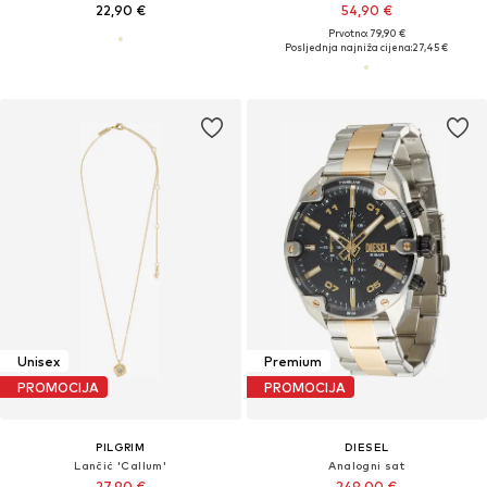
22,90 €
54,90 €
Prvotno: 79,90 €
Posljednja najniža cijena:
27,45 €
Unisex
Premium
PROMOCIJA
PROMOCIJA
PILGRIM
DIESEL
Lančić 'Callum'
Analogni sat
27,90 €
249,00 €