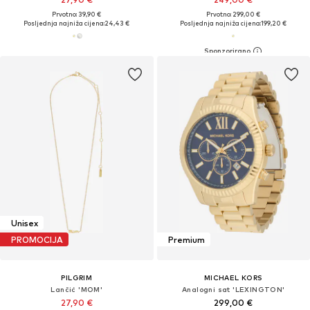
Prvotno: 39,90 €
Prvotno: 299,00 €
Posljednja najniža cijena:
24,43 €
Posljednja najniža cijena:
199,20 €
Unisex
PROMOCIJA
Premium
PILGRIM
MICHAEL KORS
Lančić 'MOM'
Analogni sat 'LEXINGTON'
27,90 €
299,00 €