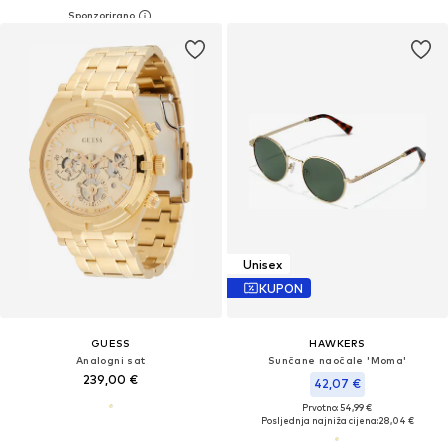
Unisex
KUPON
GUESS
HAWKERS
Analogni sat
Sunčane naočale 'Moma'
239,00 €
42,07 €
Prvotno: 54,99 €
Posljednja najniža cijena:
28,04 €