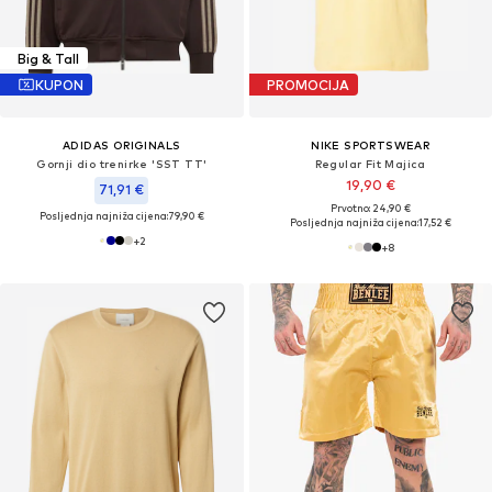
Big & Tall
KUPON
PROMOCIJA
ADIDAS ORIGINALS
NIKE SPORTSWEAR
Gornji dio trenirke 'SST TT'
Regular Fit Majica
19,90 €
71,91 €
Prvotno: 24,90 €
Posljednja najniža cijena:
79,90 €
Posljednja najniža cijena:
17,52 €
+
2
+
8