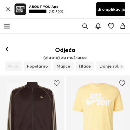
ABOUT YOU App
Idi u aplikaciju
(152.700)
Odjeća
(zlatna) za muškarce
Novo
Popularno
Majice
Hlače
Donje rublje