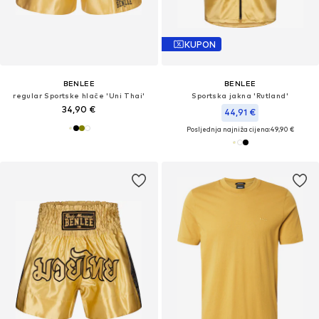
KUPON
BENLEE
BENLEE
regular Sportske hlače 'Uni Thai'
Sportska jakna 'Rutland'
34,90 €
44,91 €
Posljednja najniža cijena:
49,90 €