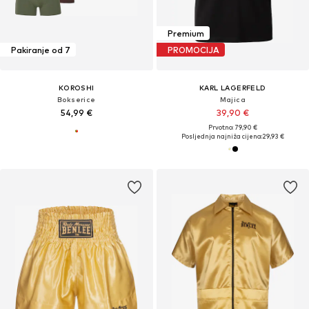
Premium
Pakiranje od 7
PROMOCIJA
KOROSHI
KARL LAGERFELD
Bokserice
Majica
54,99 €
39,90 €
Prvotno: 79,90 €
Posljednja najniža cijena:
29,93 €