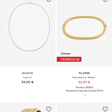
Unisex
PROMOCIJA
KUZZOI
PILGRIM
Lančić
Narukvica 'Alaia'
59,90 €
32,90 €
Prvotno: 39,95 €
Posljednja najniža cijena:
27,97 €