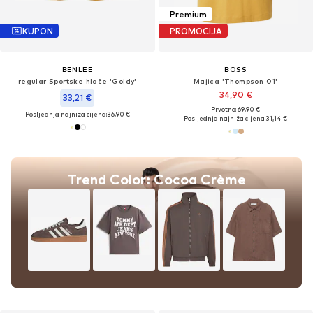
Premium
KUPON
PROMOCIJA
BENLEE
BOSS
regular Sportske hlače 'Goldy'
Majica 'Thompson 01'
34,90 €
33,21 €
Prvotno: 69,90 €
Posljednja najniža cijena:
36,90 €
Posljednja najniža cijena:
31,14 €
Trend Color: Cocoa Crème