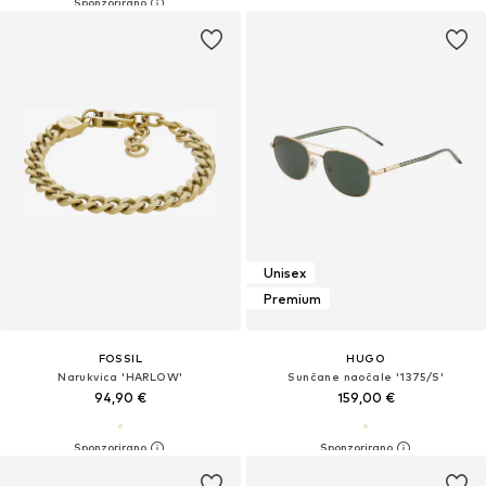
Unisex
Premium
FOSSIL
HUGO
Narukvica 'HARLOW'
Sunčane naočale '1375/S'
94,90 €
159,00 €