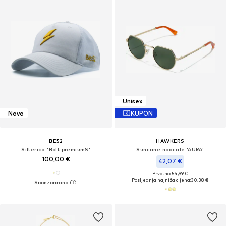
Unisex
Novo
KUPON
BE52
HAWKERS
Šilterica 'Bolt premiumS'
Sunčane naočale 'AURA'
100,00 €
42,07 €
Prvotno: 54,99 €
Posljednja najniža cijena:
30,38 €