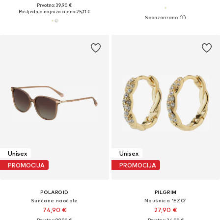
Prvotno: 39,90 €
Posljednja najniža cijena:
25,11 €
Unisex
Unisex
PROMOCIJA
PROMOCIJA
POLAROID
PILGRIM
Sunčane naočale
Naušnica 'EZO'
74,90 €
27,90 €