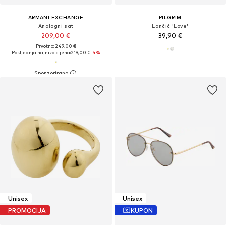
ARMANI EXCHANGE
PILGRIM
Analogni sat
Lančić 'Love'
209,00 €
39,90 €
Prvotno: 249,00 €
Posljednja najniža cijena:
219,00 €
-4%
Unisex
Unisex
PROMOCIJA
KUPON