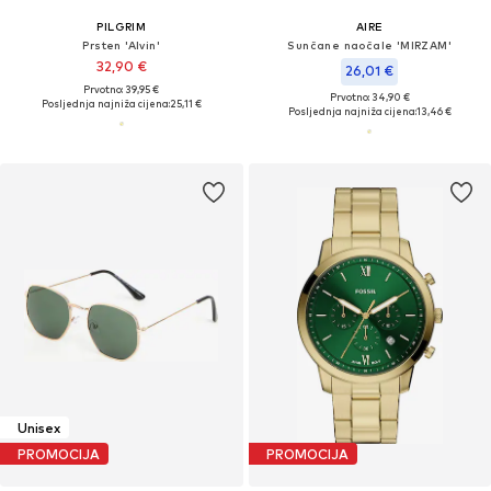
PILGRIM
AIRE
Prsten 'Alvin'
Sunčane naočale 'MIRZAM'
32,90 €
26,01 €
Prvotno: 39,95 €
Prvotno: 34,90 €
Posljednja najniža cijena:
25,11 €
Posljednja najniža cijena:
13,46 €
Unisex
PROMOCIJA
PROMOCIJA