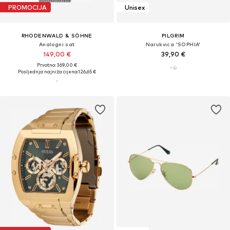
PROMOCIJA
Unisex
RHODENWALD & SÖHNE
PILGRIM
Analogni sat
Narukvica 'SOPHIA'
149,00 €
39,90 €
Prvotno: 369,00 €
Posljednja najniža cijena:
126,65 €