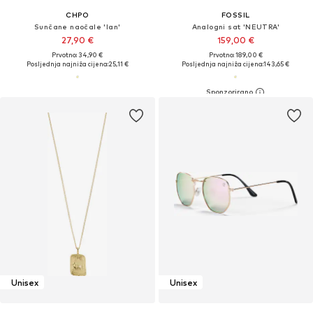
CHPO
FOSSIL
Sunčane naočale 'Ian'
Analogni sat 'NEUTRA'
27,90 €
159,00 €
Prvotno: 34,90 €
Prvotno: 189,00 €
Posljednja najniža cijena:
25,11 €
Posljednja najniža cijena:
143,65 €
Unisex
Unisex