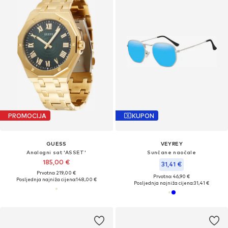
PROMOCIJA
KUPON
GUESS
VEYREY
Analogni sat 'ASSET'
Sunčane naočale
185,00 €
31,41 €
Prvotno: 219,00 €
Prvotno: 46,90 €
Posljednja najniža cijena:
148,00 €
Posljednja najniža cijena:
31,41 €