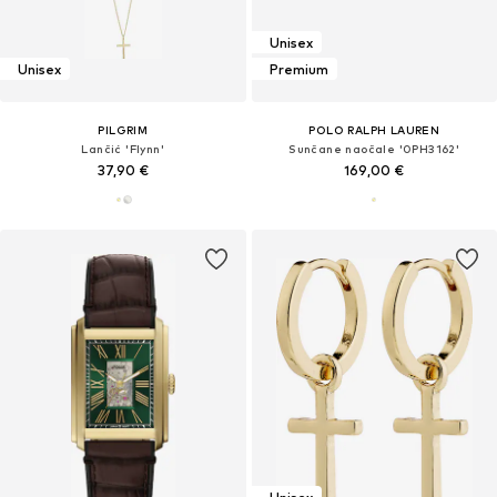
Unisex
Unisex
Premium
PILGRIM
POLO RALPH LAUREN
Lančić 'Flynn'
Sunčane naočale '0PH3162'
37,90 €
169,00 €