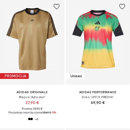
PROMOCIJA
Unisex
ADIDAS ORIGINALS
ADIDAS PERFORMANCE
Majica 'Adicolor'
Dres 'JFF H PRESHI'
27,90 €
69,90 €
Prvotno: 39,90 €
Posljednja najniža cijena:
29,61 €
-5%
+
5