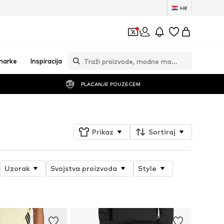
HR
1
marke
Inspiracija
PLAĆANJE POUZEĆEM
Prikaz
Sortiraj
Uzorak
Svojstva proizvoda
Style