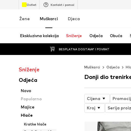
Outlet
Kontakt i pomoć
Žene
Muškarci
Djeca
Ekskluzivna kolekcija
Sniženje
Odjeća
Obuća
BESPLATNA DOSTAVA* I POVRAT
Muškarci
Odjeća
Hl
Sniženje
Donji dio trenirk
Odjeća
Novo
Cijena
Promoci
Popularno
Majice
Kroj
Serija proi
Hlače
Kratke hlače