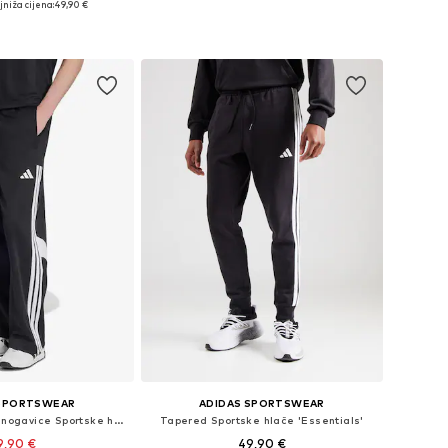
niža cijena:
49,90 €
Dostupne veličine: XS, S, M, L, XL
Dostupne veličine: XS x regular, S x regular, M x regular, L x regular, XL x regular
Dodaj u košaricu
u košaricu
 SPORTSWEAR
ADIDAS SPORTSWEAR
Wide Leg/ Široke nogavice Sportske hlače 'TIRO OH'
Tapered Sportske hlače 'Essentials'
9,90 €
49,90 €