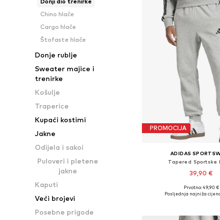
Donji dio trenirke
Chino hlače
Cargo hlače
Štofaste hlače
Donje rublje
Sweater majice i
trenirke
Košulje
Traperice
Kupaći kostimi
PROMOCIJA
Jakne
Odijela i sakoi
ADIDAS SPORTS
Puloveri i pletene
Tapered Sportske 
jakne
39,90 €
Kaputi
+
2
Prvotno: 49,90 €
Dostupne veličine: XS, S
Posljednja najniža cijena
Veći brojevi
Dodaj u košar
Posebne prigode