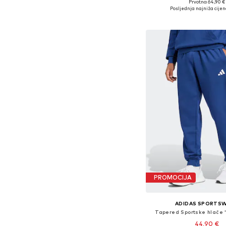
Prvotno: 64,90 €
Dostupne veličine: XS, S
Posljednja najniža cijen
Dodaj u košar
PROMOCIJA
ADIDAS SPORTS
Tapered Sportske hlače
44,90 €