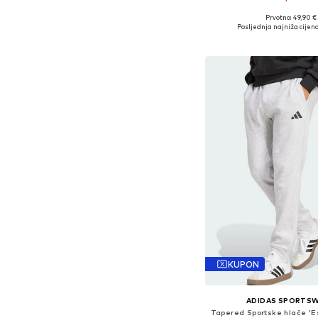
+
3
Prvotno: 49,90 €
Dostupne veličine: XS, S
Posljednja najniža cijena
Dodaj u košar
KUPON
ADIDAS SPORTS