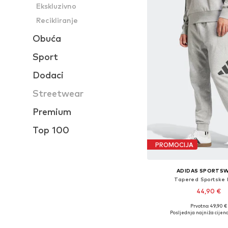
Ekskluzivno
Recikliranje
Obuća
Sport
Dodaci
Streetwear
Premium
Top 100
PROMOCIJA
ADIDAS SPORTS
Tapered Sportske 
44,90 €
Prvotno: 49,90 €
Dostupne veličine: XS, S
Posljednja najniža cijena
Dodaj u košar