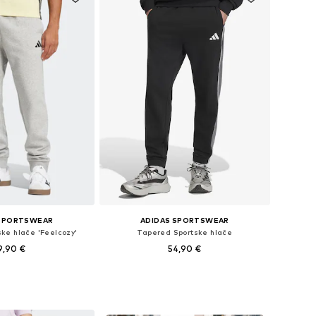
 SPORTSWEAR
ADIDAS SPORTSWEAR
ke hlače 'Feelcozy'
Tapered Sportske hlače
9,90 €
54,90 €
+
3
ine: XS, S, M, L, XL
Dostupne veličine: XS, S, M, L, XL
u košaricu
Dodaj u košaricu