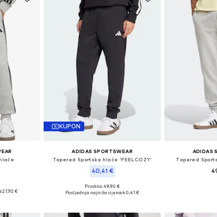
KUPON
WEAR
ADIDAS SPORTSWEAR
ADIDAS
hlače
Tapered Sportske hlače 'FEELCOZY'
Tapered Sports
40,41 €
4
Prvotno: 49,90 €
, M, L, XL
Dostupne velič
Dostupne veličine: XS x regular, S x regular, M x regular, L x regular, XL x regular
:
27,92 €
Posljednja najniža cijena:
40,41 €
icu
Dodaj 
Dodaj u košaricu