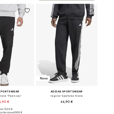
Novo
 SPORTSWEAR
ADIDAS SPORTSWEAR
lače 'Feelcozy'
regular Sportske hlače
4,90 €
44,90 €
no: 75,00 €
u više veličina
Dostupne veličine: XS x regular, S x regular, M x regular, L x regular, XL x regular
jniža cijena:
39,92 €