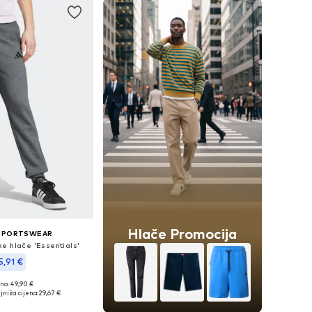
Hlače Promocija
 SPORTSWEAR
e hlače 'Essentials'
5,91 €
+
2
no: 49,90 €
eličine: S, M, L
jniža cijena:
29,67 €
u košaricu