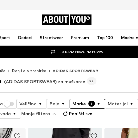
ABOUT
YOU
Sport
Dodaci
Streetwear
Premium
Top 100
Modne 
30 DANA PRAVO NA POVRAT
ače
Donji dio trenirke
ADIDAS SPORTSWEAR
e
(ADIDAS SPORTSWEAR) za muškarce
59
ja
Veličina
Boja
Marke
Materijal
1
zvoda
Manje filtera
Poništi sve