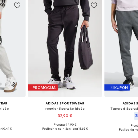
PROMOCIJA
KUPON
WEAR
ADIDAS SPORTSWEAR
ADIDAS
hlače
regular Sportske hlače
Tapered Sportsk
32,90 €
3
Prvotno: 44,90 €
Prvot
, M, L, XL
Dostupne veličine: XS x regular, S x regular, M x regular, L x regular
Dostupne v
:
40,41 €
Posljednja najniža cijena:
18,62 €
Posljednja na
icu
Dodaj u košaricu
Dodaj 