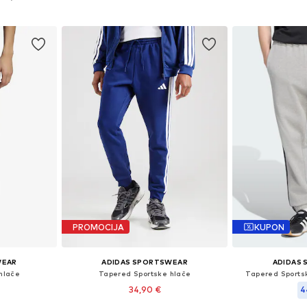
Dodaj u košaricu
Dodaj 
icu
PROMOCIJA
KUPON
WEAR
ADIDAS SPORTSWEAR
ADIDAS
hlače
Tapered Sportske hlače
Tapered Sportsk
34,90 €
4