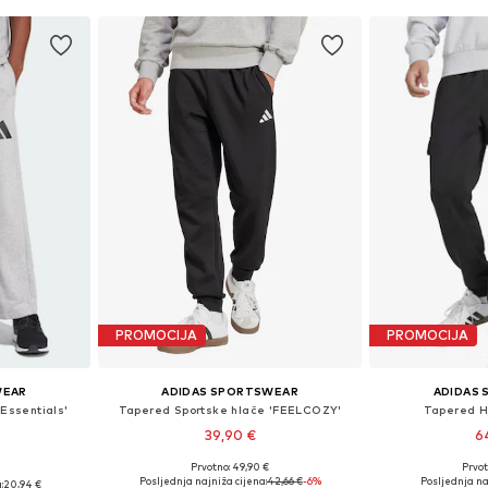
PROMOCIJA
PROMOCIJA
WEAR
ADIDAS SPORTSWEAR
ADIDAS
'Essentials'
Tapered Sportske hlače 'FEELCOZY'
Tapered H
39,90 €
6
+
3
Prvotno: 49,90 €
Prvot
Dostupne veličine: XS, S, M, L, XL
Dostupno 
ar, L x regular
Posljednja najniža cijena:
42,66 €
-6%
Posljednja na
:
20,94 €