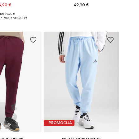
4,90 €
49,90 €
+
3
no: 49,90 €
ine: XS, S, M, L, XL
Dostupne veličine: XS, S, M, L, XL
niža cijena:
40,41 €
u košaricu
Dodaj u košaricu
PROMOCIJA
 SPORTSWEAR
ADIDAS SPORTSWEAR