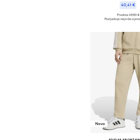
40,41 €
+
3
Prvotno: 49,90 €
Posljednja najniža cijena
Dodaj u košar
Novo
ADIDAS SPORTS