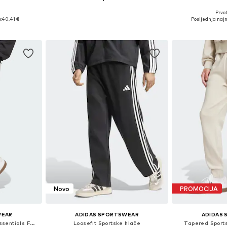
Prvot
, M, L, XL
Dostupne veličine: XS, S, M, L, XL
Dostupne velič
:
40,41 €
Posljednja najn
icu
Dodaj u košaricu
Dodaj 
Novo
PROMOCIJA
WEAR
ADIDAS SPORTSWEAR
ADIDAS
Tapered Sportske hlače 'Essentials Feelcozy'
Loosefit Sportske hlače
Tapered Sports