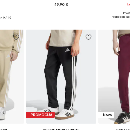
49,90 €
4
Prvot
Dostupne veličine: XS, S, M, L, XL
Dostupne velič
Dostupne veličine: XS x regular, S x regular, M x regular, L x regular, XL x regular
Posljednja naj
:
40,41 €
Dodaj u košaricu
Dodaj 
icu
PROMOCIJA
Novo
WEAR
ADIDAS SPORTSWEAR
ADIDAS