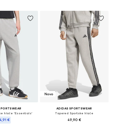
u košaricu
Dodaj u košaricu
Novo
 SPORTSWEAR
ADIDAS SPORTSWEAR
e hlače 'Essentials'
Tapered Sportske hlače
4,91 €
49,90 €