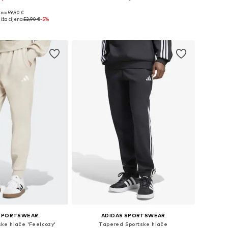
+
2
no: 59,90 €
ine: XS, S, M, L, XL
Dostupne veličine: XS x regular, S x regular, M x regular, L x regular
iža cijena:
52,90 €
-5%
u košaricu
Dodaj u košaricu
 SPORTSWEAR
ADIDAS SPORTSWEAR
ke hlače 'Feelcozy'
Tapered Sportske hlače