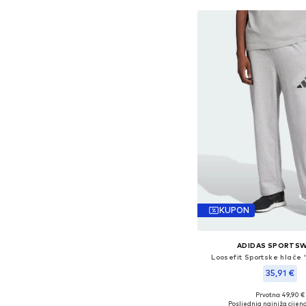
KUPON
ADIDAS SPORTS
Loosefit Sportske hlače 
35,91 €
Prvotno: 49,90 €
Dostupne veličine: XS x regul
Posljednja najniža cijena