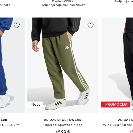
+
2
Prvotno: 49,90 €
Posljednja naj
, M, L, XL
Dostupne veličine: XS, S, M, L, XL
a:
52,11 €
Posljednja najniža cijena:
20,93 €
icu
Dodaj u košaricu
Dodaj 
Novo
PROMOCIJA
WEAR
ADIDAS SPORTSWEAR
ADIDAS
 'FEELCOZY'
Tapered Sportske hlače
49,90 €
4